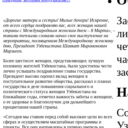
О
За
«Дорогие матери и сестры! Милые дочери! Искренне,
от всего сердца поздравляю вас, всех женщин нашей
ли
страны с Международным женским днем – 8 Марта», –
такими теплыми словами начал свое выступление на
мероприятии, посвященном Международному женскому
че
дню, Президент Узбекистана Шавкат Миромонович
Мирзиеев.
ча
Более шестисот женщин, представляющих лучшую
половину жителей Узбекистана, были удостоены чести
за
лично услышать поздравление главы государства.
Президент высоко оценил вклад женщин в
поступательное развитие общества, рассказал о планах
государства в деле повышения социального и
Н
политического статуса женщин Узбекистана на
ближайшие годы, отметил важность заботы о женщине,
о ее здоровье и благополучии для дальнейшего
процветания нашей страны.
Со
«Сегодня мы ставим перед собой высокие цели во всех
Уз
сферах и осуществляем масштабные программы и
проекты. Все они направлены в первую очередь на