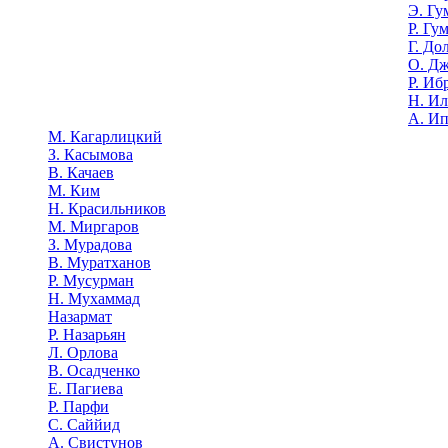
Э. Гу
Р. Гу
Г. До
О. Д
Р. Иб
Н. И
А. И
М. Кагарлицкий
З. Касымова
В. Качаев
М. Ким
Н. Красильников
М. Миргаров
З. Мурадова
В. Муратханов
Р. Мусурман
Н. Мухаммад
Назармат
Р. Назарьян
Л. Орлова
В. Осадченко
Е. Пагиева
Р. Парфи
С. Саййид
А. Свистунов