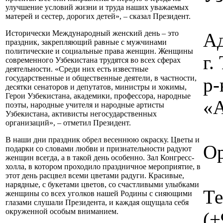
улучшение условий жизни и труда наших уважаемых
матерей и сестер, дорогих детей», – сказал Президент.
Исторически Международный женский день – это
Ад
праздник, закрепляющий равные с мужчинами
политические и социальные права женщин. Женщины
г
современного Узбекистана трудятся во всех сферах
деятельности. «Среди них есть известные
государственные и общественные деятели, в частности,
р-
десятки сенаторов и депутатов, министры и хокимы,
Герои Узбекистана, академики, профессора, народные
«А
поэты, народные учителя и народные артисты
Узбекистана, активисты негосударственных
организаций», – отметил Президент.
В наши дни праздник обрел весеннюю окраску. Цветы и
Ор
подарки со словами любви и признательности радуют
женщин всегда, а в такой день особенно. Зал Конгресс-
холла, в котором проходило праздничное мероприятие, в
этот день расцвел всеми цветами радуги. Красивые,
нарядные, с букетами цветов, со счастливыми улыбками
Те
женщины со всех уголков нашей Родины с сияющими
глазами слушали Президента, и каждая ощущала себя
окруженной особым вниманием.
(+