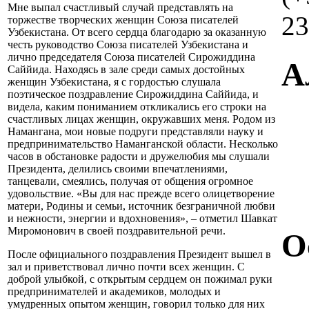
Мне выпал счастливый случай представлять на
23
торжестве творческих женщин Союза писателей
Узбекистана. От всего сердца благодарю за оказанную
честь руководство Союза писателей Узбекистана и
лично председателя Союза писателей Сирожиддина
А
Саййида. Находясь в зале среди самых достойных
женщин Узбекистана, я с гордостью слушала
поэтическое поздравление Сирожиддина Саййида, и
видела, каким пониманием откликались его строки на
счастливых лицах женщин, окружавших меня. Родом из
Намангана, мои новые подруги представляли науку и
предпринимательство Наманганской области. Несколько
часов в обстановке радости и дружелюбия мы слушали
Президента, делились своими впечатлениями,
танцевали, смеялись, получая от общения огромное
удовольствие. «Вы для нас прежде всего олицетворение
матери, Родины и семьи, источник безграничной любви
и нежности, энергии и вдохновения», – отметил Шавкат
Миромонович в своей поздравительной речи.
О
После официального поздравления Президент вышел в
зал и приветствовал лично почти всех женщин. С
доброй улыбкой, с открытым сердцем он пожимал руки
предпринимателей и академиков, молодых и
умудренных опытом женщин, говорил только для них