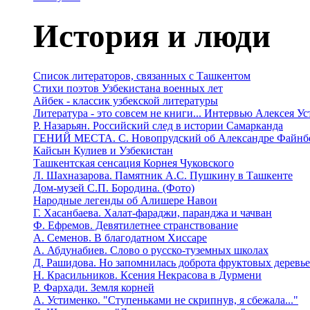
История и люди
Список литераторов, связанных с Ташкентом
Стихи поэтов Узбекистана военных лет
Айбек - классик узбекской литературы
Литература - это совсем не книги... Интервью Алексея У
Р. Назарьян. Российский след в истории Самарканда
ГЕНИЙ МЕСТА. C. Новопрудский об Александре Файнб
Кайсын Кулиев и Узбекистан
Ташкентская сенсация Корнея Чуковского
Л. Шахназарова. Памятник А.С. Пушкину в Ташкенте
Дом-музей С.П. Бородина. (Фото)
Народные легенды об Алишере Навои
Г. Хасанбаева. Халат-фараджи, паранджа и чачван
Ф. Ефремов. Девятилетнее странствование
А. Семенов. В благодатном Хиссаре
А. Абдунабиев. Слово о русско-туземных школах
Д. Рашидова. Но запомнилась доброта фруктовых деревь
Н. Красильников. Ксения Некрасова в Дурмени
Р. Фархади. Земля корней
А. Устименко. "Ступеньками не скрипнув, я сбежала..."