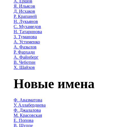
А. Ершов
Я. Ильясов
Д. Исхаков
Р. Крапаней
Н. Лукьянов
С. Мухамедов
Н. Татаринова
З. Туманова
А. Устименко
А. Фазылов
Р. Фархади
А. Файнберг
В. Чеботин
Х. Шайхов
Новые имена
Ф. Авазматова
У. Аллабердиева
Ф. Джалалова
М. Красовская
Е. Попова
В. Шуппе