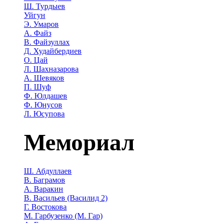
Ш. Турдыев
Уйгун
Э. Умаров
А. Файз
В. Файзуллах
Д. Худайбердиев
О. Цай
Л. Шахназарова
А. Шевяков
П. Шуф
Ф. Юлдашев
Ф. Юнусов
Л. Юсупова
Мемориал
Ш. Абдуллаев
В. Баграмов
А. Варакин
В. Васильев (Василид 2)
Г. Востокова
М. Гарбузенко (М. Гар)