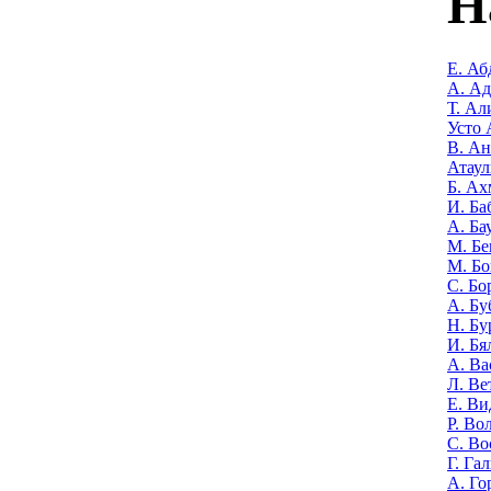
Н
Е. Аб
А. А
Т. Ал
Усто 
В. Ан
Атаул
Б. Ах
И. Ба
А. Ба
М. Бе
М. Бо
С. Бо
А. Бу
Н. Бу
И. Бя
А. Ва
Л. Ве
Е. Ви
Р. Во
С. Во
Г. Га
А. Го