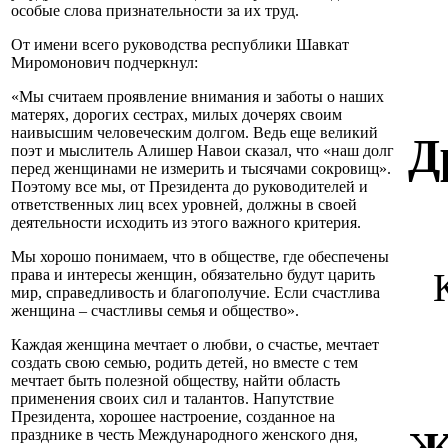
особые слова признательности за их труд.
От имени всего руководства республики Шавкат
Миромонович подчеркнул:
«Мы считаем проявление внимания и заботы о наших
матерях, дорогих сестрах, милых дочерях своим
наивысшим человеческим долгом. Ведь еще великий
Д
поэт и мыслитель Алишер Навои сказал, что «наш долг
перед женщинами не измерить и тысячами сокровищ».
Поэтому все мы, от Президента до руководителей и
ответственных лиц всех уровней, должны в своей
деятельности исходить из этого важного критерия.
Мы хорошо понимаем, что в обществе, где обеспечены
права и интересы женщин, обязательно будут царить
мир, справедливость и благополучие. Если счастлива
женщина – счастливы семья и общество».
Каждая женщина мечтает о любви, о счастье, мечтает
создать свою семью, родить детей, но вместе с тем
мечтает быть полезной обществу, найти область
применения своих сил и талантов. Напутствие
Президента, хорошее настроение, созданное на
празднике в честь Международного женского дня,