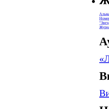
Ж
Альм
Номе
"Звез
Журн
А
«Л
В
Ви