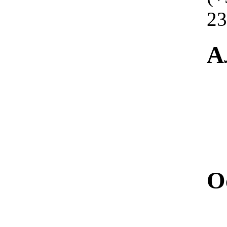
23
А
О