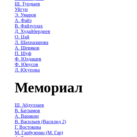
Ш. Турдыев
Уйгун
Э. Умаров
А. Файз
В. Файзуллах
Д. Худайбердиев
О. Цай
Л. Шахназарова
А. Шевяков
П. Шуф
Ф. Юлдашев
Ф. Юнусов
Л. Юсупова
Мемориал
Ш. Абдуллаев
В. Баграмов
А. Варакин
В. Васильев (Василид 2)
Г. Востокова
М. Гарбузенко (М. Гар)