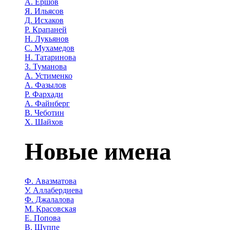
А. Ершов
Я. Ильясов
Д. Исхаков
Р. Крапаней
Н. Лукьянов
С. Мухамедов
Н. Татаринова
З. Туманова
А. Устименко
А. Фазылов
Р. Фархади
А. Файнберг
В. Чеботин
Х. Шайхов
Новые имена
Ф. Авазматова
У. Аллабердиева
Ф. Джалалова
М. Красовская
Е. Попова
В. Шуппе