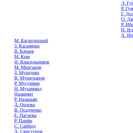
Э. Гу
Р. Гу
Г. До
О. Д
Р. Иб
Н. И
А. И
М. Кагарлицкий
З. Касымова
В. Качаев
М. Ким
Н. Красильников
М. Миргаров
З. Мурадова
В. Муратханов
Р. Мусурман
Н. Мухаммад
Назармат
Р. Назарьян
Л. Орлова
В. Осадченко
Е. Пагиева
Р. Парфи
С. Саййид
А. Свистунов