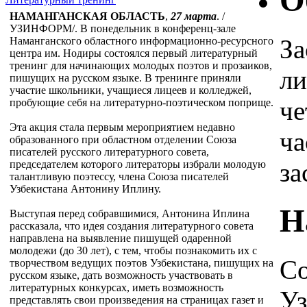
О
НАМАНГАНСКАЯ ОБЛАСТЬ
,
27 марта
. /
УЗИНФОРМ/. В понедельник в конференц-зале
За
Наманганского областного информационно-ресурсного
центра им. Нодиры состоялся первый литературный
тренинг для начинающих молодых поэтов и прозаиков,
ли
пишущих на русском языке. В тренинге приняли
участие школьники, учащиеся лицеев и колледжей,
че
пробующие себя на литературно-поэтическом поприще.
Эта акция стала первым мероприятием недавно
ча
образованного при областном отделении Союза
писателей русского литературного совета,
за
председателем которого литераторы избрали молодую
талантливую поэтессу, члена Союза писателей
Узбекистана Антонину Иплину.
Н
Выступая перед собравшимися, Антонина Иплина
рассказала, что идея создания литературного совета
направлена на выявление пишущей одаренной
молодежи (до 30 лет), с тем, чтобы познакомить их с
Со
творчеством ведущих поэтов Узбекистана, пишущих на
русском языке, дать возможность участвовать в
литературных конкурсах, иметь возможность
Уз
представлять свои произведения на страницах газет и