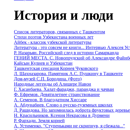
История и люди
Список литераторов, связанных с Ташкентом
Стихи поэтов Узбекистана военных лет
Айбек - классик узбекской литературы
Литература - это совсем не книги... Интервью Алексея У
Р. Назарьян. Российский след в истории Самарканда
ГЕНИЙ МЕСТА. C. Новопрудский об Александре Файнб
Кайсын Кулиев и Узбекистан
Ташкентская сенсация Корнея Чуковского
Л. Шахназарова. Памятник А.С. Пушкину в Ташкенте
Дом-музей С.П. Бородина. (Фото)
Народные легенды об Алишере Навои
Г. Хасанбаева. Халат-фараджи, паранджа и чачван
Ф. Ефремов. Девятилетнее странствование
А. Семенов. В благодатном Хиссаре
А. Абдунабиев. Слово о русско-туземных школах
Д. Рашидова. Но запомнилась доброта фруктовых деревь
Н. Красильников. Ксения Некрасова в Дурмени
Р. Фархади. Земля корней
А. Устименко. "Ступеньками не скрипнув, я сбежала..."