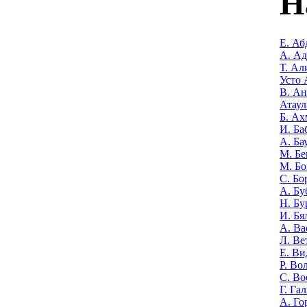
Н
Е. Аб
А. А
Т. Ал
Усто 
В. Ан
Атаул
Б. Ах
И. Ба
А. Ба
М. Бе
М. Бо
С. Бо
А. Бу
Н. Бу
И. Бя
А. Ва
Л. Ве
Е. Ви
Р. Во
С. Во
Г. Га
А. Го