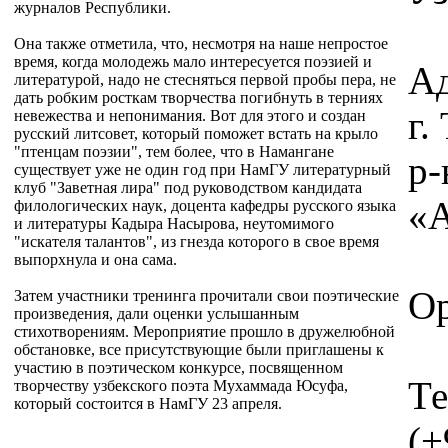
журналов Республики.
Она также отметила, что, несмотря на наше непростое
время, когда молодежь мало интересуется поэзией и
Ад
литературой, надо не стесняться первой пробы пера, не
дать робким росткам творчества погибнуть в терниях
г
невежества и непонимания. Вот для этого и создан
русский литсовет, который поможет встать на крыло
"птенцам поэзии", тем более, что в Намангане
р-
существует уже не один год при НамГУ литературный
клуб "Заветная лира" под руководством кандидата
«А
филологических наук, доцента кафедры русского языка
и литературы Кадыра Насырова, неутомимого
"искателя талантов", из гнезда которого в свое время
выпорхнула и она сама.
Ор
Затем участники тренинга прочитали свои поэтические
произведения, дали оценки услышанным
стихотворениям. Мероприятие прошло в дружелюбной
обстановке, все присутствующие были приглашены к
участию в поэтическом конкурсе, посвященном
Те
творчеству узбекского поэта Мухаммада Юсуфа,
который состоится в НамГУ 23 апреля.
(+