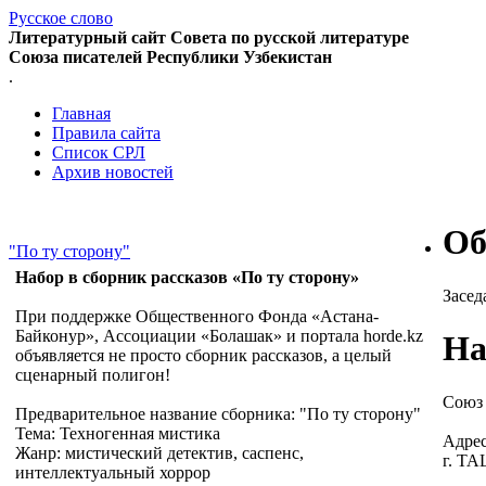
Русское слово
Литературный сайт Совета по русской литературе
Союза писателей Республики Узбекистан
.
Главная
Правила сайта
Список СРЛ
Архив новостей
Об
"По ту сторону"
Набор в сборник рассказов «По ту сторону»
Засед
При поддержке Общественного Фонда «Астана-
Байконур», Ассоциации «Болашак» и портала horde.kz
На
объявляется не просто сборник рассказов, а целый
сценарный полигон!
Союз 
Предварительное название сборника: "По ту сторону"
Тема: Техногенная мистика
Адрес
Жанр: мистический детектив, саспенс,
г. Т
интеллектуальный хоррор