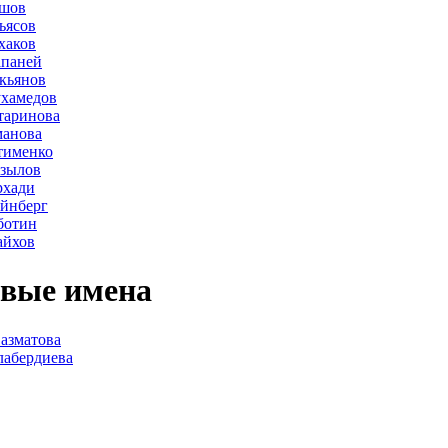
ршов
ьясов
хаков
апаней
кьянов
ухамедов
таринова
манова
тименко
азылов
рхади
йнберг
ботин
айхов
вые имена
азматова
лабердиева