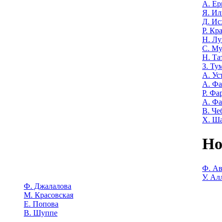
А. Е
Я. Ил
Д. Ис
Р. Кр
Н. Лу
С. М
Н. Та
З. Ту
А. Ус
А. Ф
Р. Фа
А. Фа
В. Че
Х. Ш
Но
Ф. Ав
У. Ал
Ф. Джалалова
М. Красовская
Е. Попова
В. Шуппе