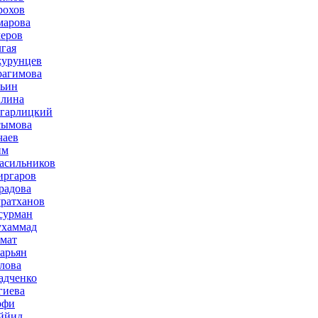
рохов
марова
меров
лгая
журунцев
рагимова
льин
плина
агарлицкий
сымова
чаев
им
асильников
иргаров
радова
ратханов
сурман
ухаммад
мат
зарьян
лова
адченко
гиева
рфи
ййид