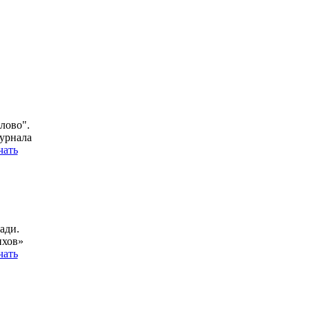
лово".
урнала
чать
ади.
ихов»
чать