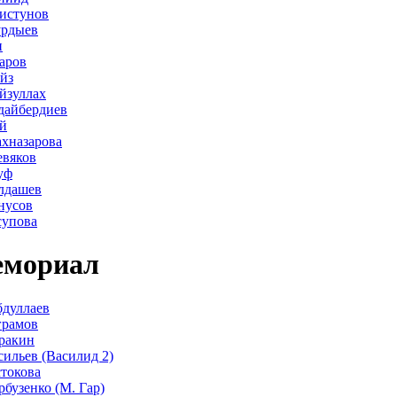
истунов
урдыев
н
аров
йз
йзуллах
дайбердиев
й
хназарова
евяков
уф
лдашев
нусов
супова
мориал
дуллаев
грамов
ракин
сильев (Василид 2)
стокова
рбузенко (М. Гар)