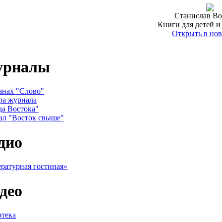
Станислав Во
Книги для детей и
Открыть в нов
урналы
анах "Слово"
ра журнала
да Востока"
ал "Восток свыше"
дио
ратурная гостиная»
део
тека