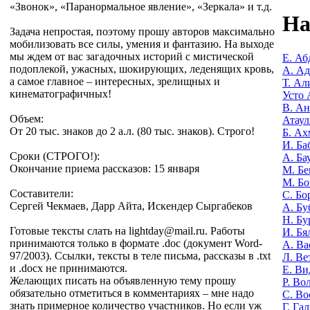
«Звонок», «Паранормальное явление», «Зеркала» и т.д.
На
Задача непростая, поэтому прошу авторов максимально
мобилизовать все силы, умения и фантазию. На выходе
мы ждем от вас загадочных историй с мистической
Е. Аб
подоплекой, ужасных, шокирующих, леденящих кровь,
А. А
а самое главное – интересных, зрелищных и
Т. Ал
кинематографичных!
Усто 
В. Ан
Объем:
Атаул
От 20 тыс. знаков до 2 а.л. (80 тыс. знаков). Строго!
Б. Ах
И. Ба
Сроки (СТРОГО!):
А. Ба
Окончание приема рассказов: 15 января
М. Бе
М. Бо
Составители:
С. Бо
Сергей Чекмаев, Дарр Айта, Искендер Сыргабеков
А. Бу
Н. Бу
Готовые тексты слать на lightday@mail.ru. Работы
И. Бя
принимаются только в формате .doc (документ Word-
А. Ва
97/2003). Ссылки, тексты в теле письма, рассказы в .txt
Л. Ве
и .docx не принимаются.
Е. Ви
Желающих писать на объявленную тему прошу
Р. Во
обязательно отметиться в комментариях – мне надо
С. Во
знать примерное количество участников. Но если уж
Г. Га