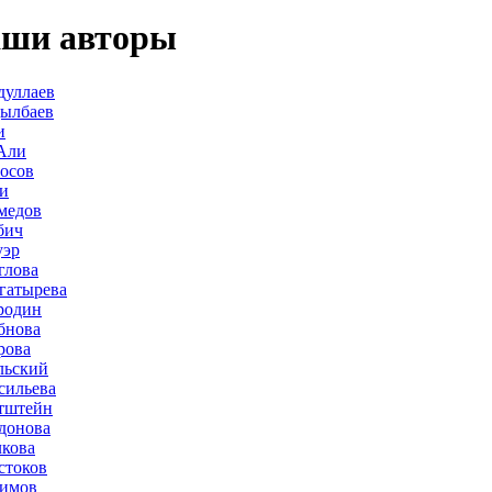
ши авторы
дуллаев
дылбаев
и
Али
осов
и
медов
бич
уэр
глова
гатырева
родин
бнова
рова
льский
сильева
тштейн
донова
лкова
стоков
лимов