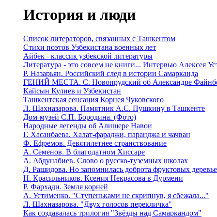
История и люди
Список литераторов, связанных с Ташкентом
Стихи поэтов Узбекистана военных лет
Айбек - классик узбекской литературы
Литература - это совсем не книги... Интервью Алексея У
Р. Назарьян. Российский след в истории Самарканда
ГЕНИЙ МЕСТА. C. Новопрудский об Александре Файнб
Кайсын Кулиев и Узбекистан
Ташкентская сенсация Корнея Чуковского
Л. Шахназарова. Памятник А.С. Пушкину в Ташкенте
Дом-музей С.П. Бородина. (Фото)
Народные легенды об Алишере Навои
Г. Хасанбаева. Халат-фараджи, паранджа и чачван
Ф. Ефремов. Девятилетнее странствование
А. Семенов. В благодатном Хиссаре
А. Абдунабиев. Слово о русско-туземных школах
Д. Рашидова. Но запомнилась доброта фруктовых деревь
Н. Красильников. Ксения Некрасова в Дурмени
Р. Фархади. Земля корней
А. Устименко. "Ступеньками не скрипнув, я сбежала..."
Л. Шахназарова. "Двух голосов перекличка"
Как создавалась трилогия "Звёзды над Самаркандом"