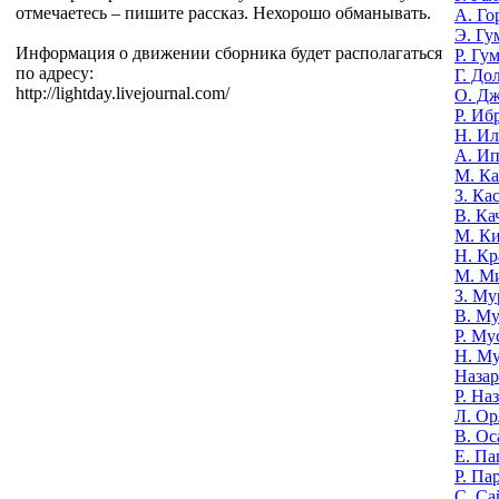
отмечаетесь – пишите рассказ. Нехорошо обманывать.
А. Го
Э. Гу
Информация о движении сборника будет располагаться
Р. Гу
по адресу:
Г. До
http://lightday.livejournal.com/
О. Д
Р. Иб
Н. И
А. И
М. К
З. Ка
В. Ка
М. К
Н. Кр
М. М
З. Му
В. Му
Р. Му
Н. М
Назар
Р. На
Л. Ор
В. Ос
Е. Па
Р. Па
С. Са