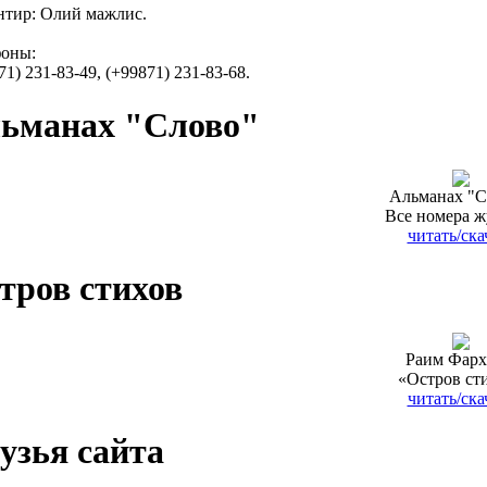
тир: Олий мажлис.
фоны:
71) 231-83-49, (+99871) 231-83-68.
ьманах "Слово"
Альманах "С
Все номера ж
читать/ска
тров стихов
Раим Фарх
«Остров ст
читать/ска
узья сайта