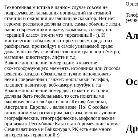
Ориен
Техногенная мистика в данном случае совсем не
подразумевает завывания привидений на атомной
Теле
станции и оживший шагающий экскаватор. Нет-нет –
(+998
героями рассказов должны стать самые обычные люди,
наши современники и даже, возможно, соседи, т.н.
Ал
«средний класс» (почти что «креативный» :). И
мистические события, в которых героям предстоит
разбираться, произойдут в самой узнаваемой среде:
дома, в школе/вузе, в общественном транспорте/метро,
магазине, кинотеатре, лифте и т.д.
Важное дополнение номер один: в качестве
сюжетообразующего элемента, исходника или способа
решения загадки обязательно нужно использовать
Ос
некий современный гаджет: мобильный телефон,
планшет, навигатор, веб-камеру, ноутбук и т.д.
Важное дополнение номер два: сюжет и история
должны быть глобальными, то есть понятными
рядовому читателю/зрителю из Китая, Америки,
Австралии, Европы… далее везде. Но! С особым
вниманием мы рассмотрим рассказы, использующие
географические, этнографические, мифологические
привязки к Республике Казахстан (примечание: кроме
Др
Семипалатинска и Байконура в РК есть еще много
интересных территорий :).