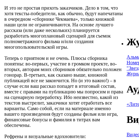
И это не простая прихоть заказчиков. Дело в том, что
хотя тексты-победители, как обычно, будут напечатаны
в очередном «сборнике Чекмаева», только книжкой
наши цели не ограничиваются. На основе лучшего
рассказа (или даже нескольких) планируется
разработать многоплановый сценарий для съемок
Ж
полнометражного фильма и/или создания
многопользовательской игры.
Альм
Теперь о приятном и не очень. Плюсы сборника
Номе
понятны: во-первых, участие в громком проекте, во-
"Звез
вторых, авторам моих сборников обязательно положен
Журн
гонорар. В-третьих, как сказано выше, книжной
публикацей все не закончится. Но (и это важно!) – в
Ау
случае если ваш рассказ попадет в итоговый состав,
вместе с правами на публикацию мы попросим и права
на сценарную переработку. Ибо неизвестно, какой из
текстов выстрелит, заказчики хотят отработать все
«Лите
варианты. Само собой, если на материале именно
вашего произведения будут созданы фильм или игра,
Ви
финансовые бонусы и фамилия в титрах вам
обеспечены.
Видео
Рефрены и визуальные вдохновители: