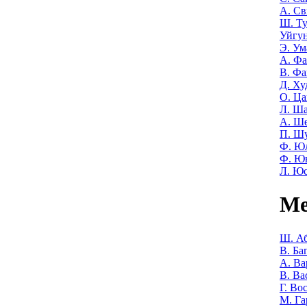
А. Св
Ш. Т
Уйгу
Э. Ум
А. Фа
В. Фа
Д. Ху
О. Ца
Л. Ша
А. Ш
П. Ш
Ф. Ю
Ф. Ю
Л. Ю
Ме
Ш. Аб
В. Ба
А. Ва
В. Ва
Г. Во
М. Га