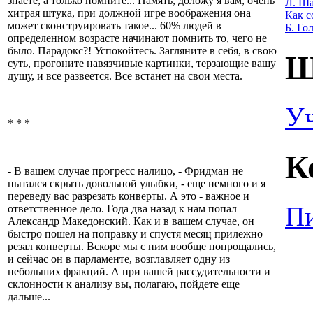
знаете, а только помните... Память, доложу я вам, очень
Л. Ша
хитрая штука, при должной игре воображения она
Как с
может сконструировать такое... 60% людей в
Б. Го
определенном возрасте начинают помнить то, чего не
было. Парадокс?! Успокойтесь. Загляните в себя, в свою
Ш
суть, прогоните навязчивые картинки, терзающие вашу
душу, и все развеется. Все встанет на свои места.
У
* * *
К
- В вашем случае прогресс налицо, - Фридман не
пытался скрыть довольной улыбки, - еще немного и я
переведу вас разрезать конверты. А это - важное и
Пи
ответственное дело. Года два назад к нам попал
Александр Македонский. Как и в вашем случае, он
быстро пошел на поправку и спустя месяц прилежно
резал конверты. Вскоре мы с ним вообще попрощались,
и сейчас он в парламенте, возглавляет одну из
небольших фракций. А при вашей рассудительности и
склонности к анализу вы, полагаю, пойдете еще
дальше...