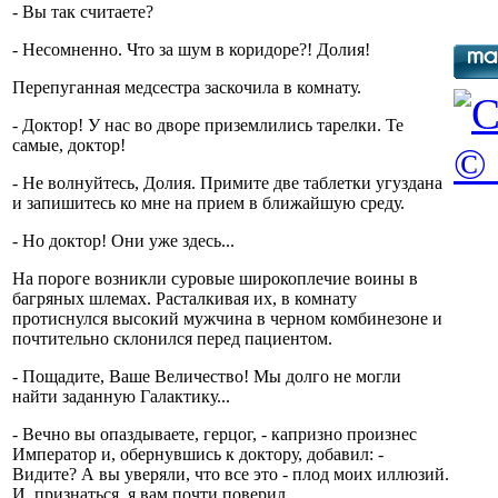
- Вы так считаете?
- Несомненно. Что за шум в коридоре?! Долия!
Перепуганная медсестра заскочила в комнату.
- Доктор! У нас во дворе приземлились тарелки. Те
самые, доктор!
© 
- Не волнуйтесь, Долия. Примите две таблетки угуздана
и запишитесь ко мне на прием в ближайшую среду.
- Но доктор! Они уже здесь...
На пороге возникли суровые широкоплечие воины в
багряных шлемах. Расталкивая их, в комнату
протиснулся высокий мужчина в черном комбинезоне и
почтительно склонился перед пациентом.
- Пощадите, Ваше Величество! Мы долго не могли
найти заданную Галактику...
- Вечно вы опаздываете, герцог, - капризно произнес
Император и, обернувшись к доктору, добавил: -
Видите? А вы уверяли, что все это - плод моих иллюзий.
И, признаться, я вам почти поверил...