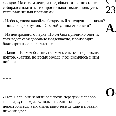
фондов. На самом деле, за подобных типов никто не
23
собирался платить - их просто навязывали, пользуясь
установленными правилами.
- Небось, снова какой-то бездомный запущенный шизик?
А
- тяжело вздохнул он. - С какой улицы его сняли?
- Из центрального парка. Но он был прилично одет и,
хотя ведет себя довольно неадекватно, производит
благоприятное впечатление.
- Ладно. Психом больше, психом меньше, - подытожил
доктор. -Завтра, во время обхода, познакомлюсь с ним
поближе.
* * *
О
- Нет, Пеле, они забили гол после передачи с левого
фланга, -утверждал Фридман. - Защита не успела
перестроиться, а их кипер явно зевнул удар в правый
нижний угол.