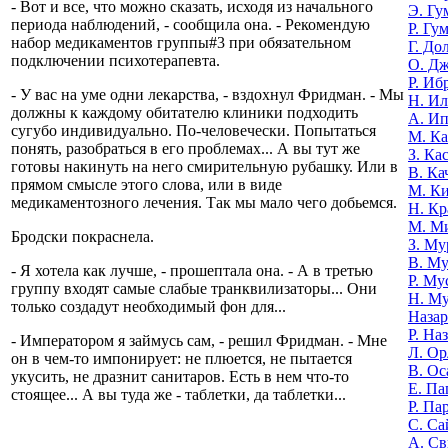
- Вот и все, что можно сказать, исходя из начального
Э. Гу
периода наблюдений, - сообщила она. - Рекомендую
Р. Гу
набор медикаментов группы#3 при обязательном
Г. До
подключении психотерапевта.
О. Д
Р. Иб
- У вас на уме одни лекарства, - вздохнул Фридман. - Мы
Н. И
должны к каждому обитателю клиники подходить
А. И
сугубо индивидуально. По-человечески. Попытаться
М. К
понять, разобраться в его проблемах... А вы тут же
З. Ка
готовы накинуть на него смирительную рубашку. Или в
В. Ка
прямом смысле этого слова, или в виде
М. К
медикаментозного лечения. Так мы мало чего добьемся.
Н. Кр
М. М
Бродски покраснела.
З. Му
В. Му
- Я хотела как лучше, - прошептала она. - А в третью
Р. Му
группу входят самые слабые транквилизаторы... Они
Н. М
только создадут необходимый фон для...
Назар
Р. На
- Императором я займусь сам, - решил Фридман. - Мне
Л. Ор
он в чем-то импонирует: не плюется, не пытается
В. Ос
укусить, не дразнит санитаров. Есть в нем что-то
Е. Па
стоящее... А вы туда же - таблетки, да таблетки...
Р. Па
С. Са
А. Св