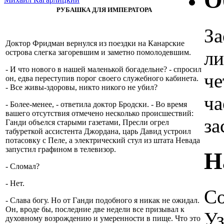
О
РУБАШКА ДЛЯ ИМПЕРАТОРА
За
Доктор Фридман вернулся из поездки на Канарские
ли
острова слегка загоревшим и заметно помолодевшим.
- И что нового в нашей маленькой богадельне? - спросил
че
он, едва переступив порог своего служебного кабинета.
- Все живы-здоровы, никто никого не убил?
ча
- Более-менее, - ответила доктор Бродски. - Во время
вашего отсутствия отмечено несколько происшествий:
за
Ганди объелся старыми газетами, Пресли огрел
табуреткой ассистента Джордана, царь Давид устроил
потасовку с Пеле, а электрический стул из штата Невада
запустил графином в телевизор.
Н
- Сломал?
- Нет.
Со
- Слава богу. Но от Ганди подобного я никак не ожидал.
Он, вроде бы, последние две недели все призывал к
Уз
духовному возрождению и умеренности в пище. Что это