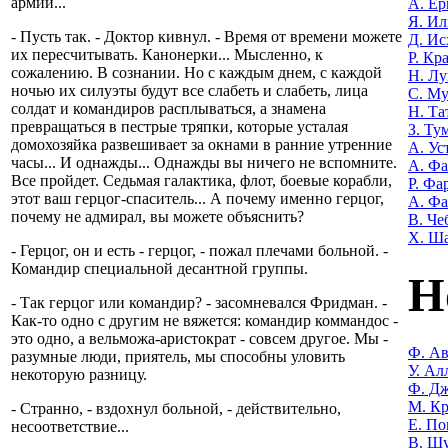
армии...
А. Е
Я. Ил
- Пусть так. - Доктор кивнул. - Время от времени можете
Д. Ис
их пересчитывать. Канонерки... Мысленно, к
Р. Кр
сожалению. В сознании. Но с каждым днем, с каждой
Н. Лу
ночью их силуэты будут все слабеть и слабеть, лица
С. М
солдат и командиров расплываться, а знамена
Н. Та
превращаться в пестрые тряпки, которые усталая
З. Ту
домохозяйка развешивает за окнами в ранние утренние
А. Ус
часы... И однажды... Однажды вы ничего не вспомните.
А. Ф
Все пройдет. Седьмая галактика, флот, боевые корабли,
Р. Фа
этот ваш герцог-спаситель... А почему именно герцог,
А. Фа
почему не адмирал, вы можете объяснить?
В. Че
Х. Ш
- Герцог, он и есть - герцог, - пожал плечами больной. -
Командир специальной десантной группы.
Н
- Так герцог или командир? - засомневался Фридман. -
Как-то одно с другим не вяжется: командир коммандос -
это одно, а вельможа-аристократ - совсем другое. Мы -
Ф. Ав
разумные люди, приятель, мы способны уловить
У. Ал
некоторую разницу.
Ф. Дж
М. Кр
- Странно, - вздохнул больной, - действительно,
Е. По
несоответствие...
В. Ш