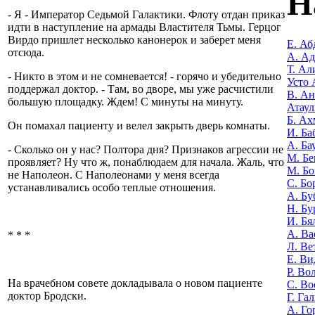
Н
- Я - Император Седьмой Галактики. Флоту отдан приказ
идти в наступление на армады Властителя Тьмы. Герцог
Вирдо пришлет несколько канонерок и заберет меня
Е. Аб
отсюда.
А. А
Т. Ал
- Никто в этом и не сомневается! - горячо и убедительно
Усто 
поддержал доктор. - Там, во дворе, мы уже расчистили
В. Ан
большую площадку. Ждем! С минуты на минуту.
Атаул
Б. Ах
Он помахал пациенту и велел закрыть дверь комнаты.
И. Ба
А. Ба
- Сколько он у нас? Полтора дня? Признаков агрессии не
М. Бе
проявляет? Ну что ж, понаблюдаем для начала. Жаль, что
М. Бо
не Наполеон. С Наполеонами у меня всегда
С. Бо
устанавливались особо теплые отношения.
А. Бу
Н. Бу
И. Бя
А. Ва
* * *
Л. Ве
Е. Ви
Р. Во
На врачебном совете докладывала о новом пациенте
С. Во
доктор Бродски.
Г. Га
А. Го