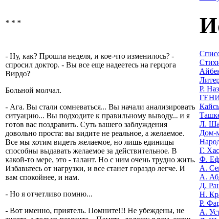
И
* * *
Списо
- Ну, как? Прошла неделя, и кое-что изменилось? -
Стихи
спросил доктор. - Вы все еще надеетесь на герцога
Айбек
Вирдо?
Литер
Р. На
Больной молчал.
ГЕНИ
Кайсы
- Ага. Вы стали сомневаться... Вы начали анализировать
Ташке
ситуацию... Вы подходите к правильному выводу... и я
Л. Ша
готов вас поздравить. Суть вашего заблуждения
Дом-м
довольно проста: вы видите не реальное, а желаемое.
Наро
Все мы хотим видеть желаемое, но лишь единицы
Г. Ха
способны выдавать желаемое за действительное. В
Ф. Еф
какой-то мере, это - талант. Но с ним очень трудно жить.
А. Се
Избавьтесь от нагрузки, и все станет гораздо легче. И
А. Аб
вам спокойнее, и нам.
Д. Ра
- Но я отчетливо помню...
Н. Кр
Р. Фа
- Вот именно, приятель. Помните!!! Не убеждены, не
А. Ус