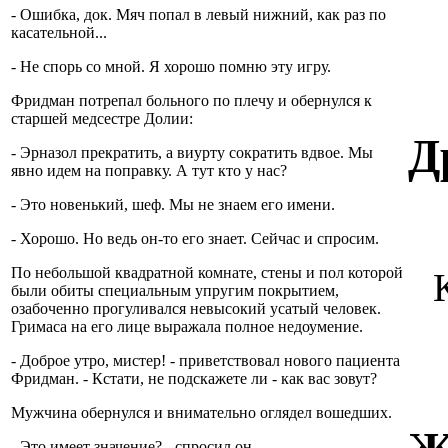
- Ошибка, док. Мяч попал в левый нижний, как раз по
касательной...
- Не спорь со мной. Я хорошо помню эту игру.
Фридман потрепал больного по плечу и обернулся к
старшей медсестре Долии:
Д
- Эрназол прекратить, а виурту сократить вдвое. Мы
явно идем на поправку. А тут кто у нас?
- Это новенький, шеф. Мы не знаем его имени.
- Хорошо. Но ведь он-то его знает. Сейчас и спросим.
По небольшой квадратной комнате, стены и пол которой
были обиты специальным упругим покрытием,
озабоченно прогуливался невысокий усатый человек.
Гримаса на его лице выражала полное недоумение.
- Доброе утро, мистер! - приветствовал нового пациента
Фридман. - Кстати, не подскажете ли - как вас зовут?
Мужчина обернулся и внимательно оглядел вошедших.
- Это имеет значение? - спросил он.