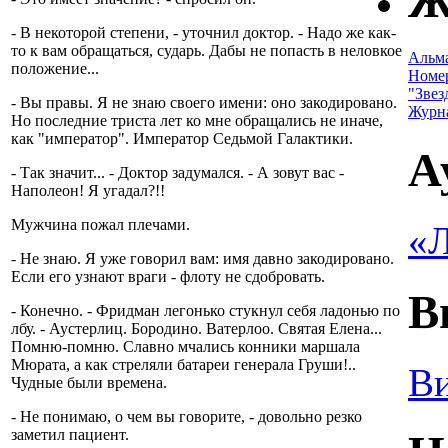
Ж
- В некоторой степени, - уточнил доктор. - Надо же как-
то к вам обращаться, сударь. Дабы не попасть в неловкое
Альм
положение...
Номе
"Звез
- Вы правы. Я не знаю своего имени: оно закодировано.
Журн
Но последние триста лет ко мне обращались не иначе,
как "император". Император Седьмой Галактики.
А
- Так значит... - Доктор задумался. - А зовут вас -
Наполеон! Я угадал?!!
Мужчина пожал плечами.
«Л
- Не знаю. Я уже говорил вам: имя давно закодировано.
Если его узнают враги - флоту не сдобровать.
В
- Конечно. - Фридман легонько стукнул себя ладонью по
лбу. - Аустерлиц. Бородино. Ватерлоо. Святая Елена...
Помню-помню. Славно мчались конники маршала
Мюрата, а как стреляли батареи генерала Груши!..
Ви
Чудные были времена.
- Не понимаю, о чем вы говорите, - довольно резко
заметил пациент.