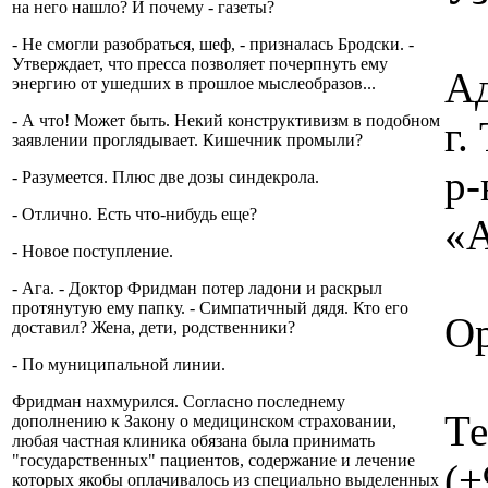
на него нашло? И почему - газеты?
- Не смогли разобраться, шеф, - призналась Бродски. -
Утверждает, что пресса позволяет почерпнуть ему
Ад
энергию от ушедших в прошлое мыслеобразов...
- А что! Может быть. Некий конструктивизм в подобном
г
заявлении проглядывает. Кишечник промыли?
р-
- Разумеется. Плюс две дозы синдекрола.
- Отлично. Есть что-нибудь еще?
«А
- Новое поступление.
- Ага. - Доктор Фридман потер ладони и раскрыл
протянутую ему папку. - Симпатичный дядя. Кто его
Ор
доставил? Жена, дети, родственники?
- По муниципальной линии.
Фридман нахмурился. Согласно последнему
Те
дополнению к Закону о медицинском страховании,
любая частная клиника обязана была принимать
"государственных" пациентов, содержание и лечение
(+
которых якобы оплачивалось из специально выделенных