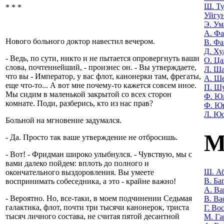
Ш. Т
* * *
Уйгу
Э. Ум
А. Фа
Нового больного доктор навестил вечером.
В. Фа
Д. Ху
- Ведь, по сути, никто и не пытается опровергнуть ваши
О. Ца
слова, почтеннейший, - произнес он. - Вы утверждаете,
Л. Ша
что вы - Император, у вас флот, канонерки там, фрегаты,
А. Ш
еще что-то... А вот мне почему-то кажется совсем иное.
П. Ш
Мы сидим в маленькой закрытой со всех сторон
Ф. Ю
комнате. Поди, разберись, кто из нас прав?
Ф. Ю
Л. Ю
Больной на мгновение задумался.
М
- Да. Просто так ваше утверждение не отбросишь.
- Вот! - Фридман широко улыбнулся. - Чувствую, мы с
вами далеко пойдем: вплоть до полного и
Ш. Аб
окончательного выздоровления. Вы умеете
В. Ба
воспринимать собеседника, а это - крайне важно!
А. Ва
- Вероятно. Но, все-таки, в моем подчинении Седьмая
В. Ва
галактика, флот, почти три тысячи канонерок, триста
Г. Во
тысяч личного состава, не считая пятой десантной
М. Га