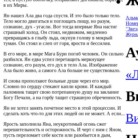
Ж
в их Миры.
Ян нашел Ала два года спустя. И это было только тело.
Альм
Тело могло двигаться и поглощать пищу, но разум,
Номе
сознание, дух - угасли. Вот тогда впервые Яна настиг
"Звез
страшный холод. Он стоял, недвижим, медленно
Журн
превращаясь в глыбу льда, окунув голову в мокрый
туман. Он стоял и слеп от горя, ярости и бессилия.
А
В его мире, в мире Мага Бури погиб человек. Он сильно
разбился. Ян едва успел перетащить меркнущее
сознание, его разум, его дух в тело Ала. Изображение
«Л
Ала было живо, а самого Ала больше не существовало.
И снова проползают больные души через его мир.
Словно по сердцу стекают капли крови. И каждый
В
паломник тащит свою потрепанную душу на заклание
Богу Печали, а на горбу тащит страшную обреченность.
Ян не хотел занять почетное место в этой процессии. И
сделать хоть что-то для этих людей он не может. А если...
Ви
Ярость заполнила Яна, неукротимый огонь сжег
нерешительность и осторожность. И черт с ним с Яном,
пусть переломает себе кости или разобьется в дым,