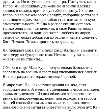
руке мага. Но и тусклое лезвие остро. Послужит, как и
топор. Ян небрежным движением играючи вложил
клинок в ножны, пристегнул саблю к поясу. Схватив
топор, он со смехом рассек воздух, топорище растаяло в
свистящем звуке. Топор и сабля утратили магическую
самостоятельность. У Яна в распоряжении осталась
только одна сила - физическая, и силе Раша не может
противостоять ни один обитатель любого из миров.
Теперь он может добраться до башен и начать следует с
Бога Печали. Только присесть на дорожку...
Ян прикрыл глаза, попытался расслабиться и усмирить
не в меру возбужденное тело. Нельзя выпускать на волю
животные инстинкты...
Облака в мире Мага Бури, почувствовав безвластие,
собрались на военный совет над упокоившейся башней.
Вот-вот разразятся торжествующей грозой.
В мире мага По, нахлобучив крыши на лбы, спят
городские дома. А нечисть с двенадцати часов завладела
кривыми улочками. Из под обломков заброшенного
замка, из покореженных ворот под расколотым гербом -
бычьей головой с глазами на выкате, лениво, после
дневного сна-небытия выбирается на волю злой дух Ка -