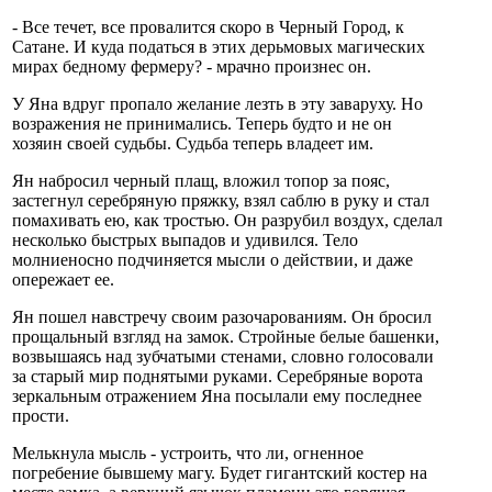
- Все течет, все провалится скоро в Черный Город, к
Сатане. И куда податься в этих дерьмовых магических
мирах бедному фермеру? - мрачно произнес он.
У Яна вдруг пропало желание лезть в эту заваруху. Но
возражения не принимались. Теперь будто и не он
хозяин своей судьбы. Судьба теперь владеет им.
Ян набросил черный плащ, вложил топор за пояс,
застегнул серебряную пряжку, взял саблю в руку и стал
помахивать ею, как тростью. Он разрубил воздух, сделал
несколько быстрых выпадов и удивился. Тело
молниеносно подчиняется мысли о действии, и даже
опережает ее.
Ян пошел навстречу своим разочарованиям. Он бросил
прощальный взгляд на замок. Стройные белые башенки,
возвышаясь над зубчатыми стенами, словно голосовали
за старый мир поднятыми руками. Серебряные ворота
зеркальным отражением Яна посылали ему последнее
прости.
Мелькнула мысль - устроить, что ли, огненное
погребение бывшему магу. Будет гигантский костер на