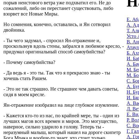
Н
порыв неистового ветра уже подхватил его. Не до
сожалений, либо он перестанет существовать, либо
взорвет все Новые Миры.
Е. Аб
Но сомнения, конечно, оставались, и Ян сотворил
А. А
двойника.
Т. Ал
Усто 
- Ты чего задумал, - спросил Ян-отражение и,
В. Ан
проскользнув вдоль стены, забрался в любимое кресло, -
Атаул
придумал оригинальный способ самоубийства?
Б. Ах
И. Ба
- Почему самоубийства?
А. Ба
М. Бе
- Да ведь я - это ты. Так что я прекрасно знаю - ты
М. Бо
хочешь стать Рашем.
С. Бо
А. Бу
- Это не так страшно. Не страшнее чем давать советы,
Н. Бу
сидя в моем кресле.
И. Бя
А. Ва
Ян-отражение изобразил на лице глубокое изумление.
Л. Ве
Е. Ви
- Кажется кто-то из нас, по крайней мере, ты - один из
Р. Во
лучших магов всех времен и миров. Это могущество,
С. Во
наверное, сильно ударило в голову. Теперь ты -
Г. Га
неразумный малыш, который нашел на дороге скипетр
А. Го
Бога Мрака и вообще-то знает, что стоит только