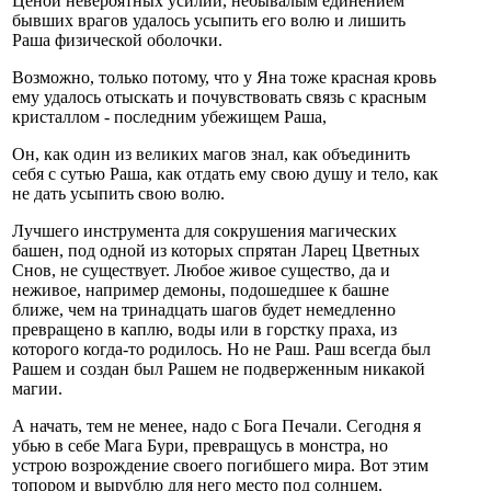
Ценой невероятных усилий, небывалым единением
бывших врагов удалось усыпить его волю и лишить
Раша физической оболочки.
Возможно, только потому, что у Яна тоже красная кровь
ему удалось отыскать и почувствовать связь с красным
кристаллом - последним убежищем Раша,
Он, как один из великих магов знал, как объединить
себя с сутью Раша, как отдать ему свою душу и тело, как
не дать усыпить свою волю.
Лучшего инструмента для сокрушения магических
башен, под одной из которых спрятан Ларец Цветных
Снов, не существует. Любое живое существо, да и
неживое, например демоны, подошедшее к башне
ближе, чем на тринадцать шагов будет немедленно
превращено в каплю, воды или в горстку праха, из
которого когда-то родилось. Но не Раш. Раш всегда был
Рашем и создан был Рашем не подверженным никакой
магии.
А начать, тем не менее, надо с Бога Печали. Сегодня я
убью в себе Мага Бури, превращусь в монстра, но
устрою возрождение своего погибшего мира. Вот этим
топором и вырублю для него место под солнцем.