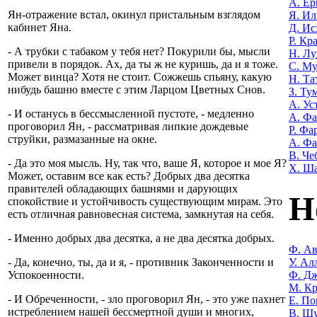
А. Е
Ян-отражение встал, окинул пристальным взглядом
Я. Ил
кабинет Яна.
Д. Ис
Р. Кр
- А трубки с табаком у тебя нет? Покурили бы, мысли
Н. Лу
привели в порядок. Ах, да ты ж не куришь, да и я тоже.
С. М
Может винца? Хотя не стоит. Сожжешь спьяну, какую
Н. Та
нибудь башню вместе с этим Ларцом Цветных Снов.
З. Ту
А. Ус
- И останусь в бессмысленной пустоте, - медленно
А. Ф
проговорил Ян, - рассматривая липкие дождевые
Р. Фа
струйки, размазанные на окне.
А. Фа
В. Че
- Да это моя мысль. Ну, так что, ваше Я, которое и мое Я?
Х. Ш
Может, оставим все как есть? Добрых два десятка
правителей обладающих башнями и дарующих
Н
спокойствие и устойчивость существующим мирам. Это
есть отличная равновесная система, замкнутая на себя.
- Именно добрых два десятка, а не два десятка добрых.
Ф. Ав
У. Ал
- Да, конечно, ты, да и я, - противник Законченности и
Ф. Дж
Успокоенности.
М. Кр
- И Обреченности, - зло проговорил Ян, - это уже пахнет
Е. По
истреблением нашей бессмертной души и многих,
В. Ш