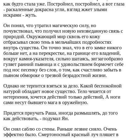
как будто стала уже. Постройнел, постройнел, а вот глаза
- раскаленные докрасна угли, взгляд жжет злыми
искрами - жуть.
Он понял, что утратил магическую силу, но
почувствовал, что получил новую неизведанную связь с
природой. Окружающий мир сквозь его кожу
отбрасывал свою тень в мельчайших подробностях
внутрь существа. Он точно знал, что в его замке никого
больше нет, а на перекрестке, на границе его владений,
вокруг камня-указателя, сильно шатаясь, зигзагообразно
гуляет ранний пьяница и с удовольствием бормочет себе
под нос песенку без слов, о том, как счастливо забыть в
пьяном обмороке о трезвой безрадостной жизни.
Однако не терпится взяться за дело. Какой беспокойной
натурой обладает новое существо. Тело чешется от
нетерпения, хочется действий только действий, А ноги
сами несут бывшего мага в оружейную.
Придется приучать Раша, иногда размышлять, до того
как действовать, - подумал Ян.
Он снял саблю со стены. Раньше лезвие сияло. Очень
эффектно было. Смертоносный красный луч пляшет в