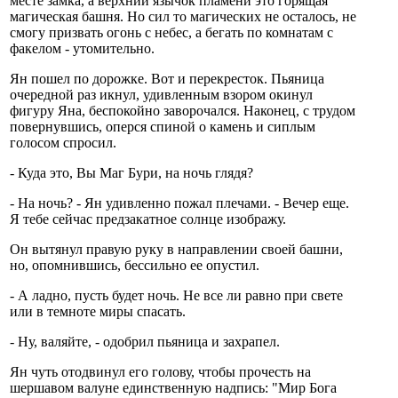
месте замка, а верхний язычок пламени это горящая
магическая башня. Но сил то магических не осталось, не
смогу призвать огонь с небес, а бегать по комнатам с
факелом - утомительно.
Ян пошел по дорожке. Вот и перекресток. Пьяница
очередной раз икнул, удивленным взором окинул
фигуру Яна, беспокойно заворочался. Наконец, с трудом
повернувшись, оперся спиной о камень и сиплым
голосом спросил.
- Куда это, Вы Маг Бури, на ночь глядя?
- На ночь? - Ян удивленно пожал плечами. - Вечер еще.
Я тебе сейчас предзакатное солнце изображу.
Он вытянул правую руку в направлении своей башни,
но, опомнившись, бессильно ее опустил.
- А ладно, пусть будет ночь. Не все ли равно при свете
или в темноте миры спасать.
- Ну, валяйте, - одобрил пьяница и захрапел.
Ян чуть отодвинул его голову, чтобы прочесть на
шершавом валуне единственную надпись: "Мир Бога