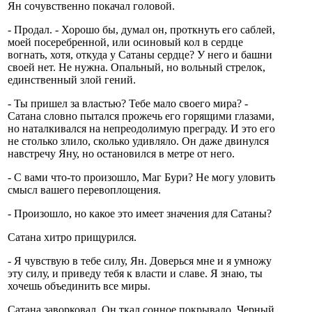
Ян сочувственно покачал головой.
- Продал. - Хорошо бы, думал он, проткнуть его саблей,
моей посеребренной, или осиновый кол в сердце
вогнать, хотя, откуда у Сатаны сердце? У него и башни
своей нет. Не нужна. Опальный, но вольный стрелок,
единственный злой гений.
- Ты пришел за властью? Тебе мало своего мира? -
Сатана словно пытался прожечь его горящими глазами,
но наталкивался на непреодолимую преграду. И это его
не столько злило, сколько удивляло. Он даже двинулся
навстречу Яну, но остановился в метре от него.
- С вами что-то произошло, Маг Бури? Не могу уловить
смысл вашего перевоплощения.
- Произошло, но какое это имеет значения для Сатаны?
Сатана хитро прищурился.
- Я чувствую в тебе силу, Ян. Доверься мне и я умножу
эту силу, и приведу тебя к власти и славе. Я знаю, ты
хочешь объединить все миры.
Сатана заворковал. Он ткал сонное покрывало. Черный