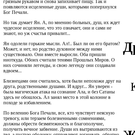
грязным рукавом и снова запихивает пищу. Так и
появляются исцеленные души, которыми поперхнулся
Бог Печали.
Но так думает Ян. А, по мнению больных, душ, их ждет
чудесное исцеление, что это означает, они и сами не
знают, но уж счастья привалит...
Д
Ян одолели горькие мысли. Ал!.. Был ли он его братом?
Может, и нет, но родство духовное между ними
существовало. Они вместе выросли. Оба пришли
ниоткуда. Обоих считали тенями Прошлых Миров. О
них сочиняли легенды, и свою легенду они создавали
вдвоем...
Близнецами они считались, хотя были непохожи друг на
друга, родственными душами. И вдруг... Ян уверен -
была магическая атака на сознание Ала, и без Сатаны
здесь не обошлось. Ал занял место в этой колонне в
походе за избавлением.
По велению Бога Печали, все, кто чувствует неясную
тревогу, или терзаем болезненными сомнениями,
должны обрести безмятежность и благополучие,
получить вечное забвение. Души их вытряхиваются из
тел, а пустую оболочку, отправляют догнивать, обратно,