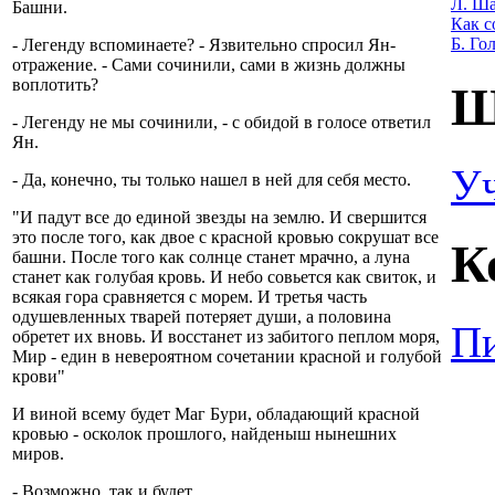
Л. Ша
Башни.
Как с
Б. Го
- Легенду вспоминаете? - Язвительно спросил Ян-
отражение. - Сами сочинили, сами в жизнь должны
воплотить?
Ш
- Легенду не мы сочинили, - с обидой в голосе ответил
Ян.
У
- Да, конечно, ты только нашел в ней для себя место.
"И падут все до единой звезды на землю. И свершится
это после того, как двое с красной кровью сокрушат все
К
башни. После того как солнце станет мрачно, а луна
станет как голубая кровь. И небо совьется как свиток, и
всякая гора сравняется с морем. И третья часть
одушевленных тварей потеряет души, а половина
Пи
обретет их вновь. И восстанет из забитого пеплом моря,
Мир - един в невероятном сочетании красной и голубой
крови"
И виной всему будет Маг Бури, обладающий красной
кровью - осколок прошлого, найденыш нынешних
миров.
- Возможно, так и будет.