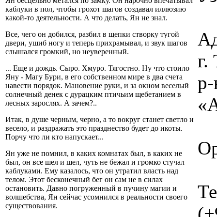
Ян бесцельно метался по замку. Он нарочно впечатывал
каблуки в пол, чтобы грохот шагов создавал иллюзию
какой-то деятельности. А что делать, Ян не знал.
Ад
Все, чего он добился, разбил в щепки створку тугой
двери, ушиб ногу и теперь прихрамывал, и звук шагов
слышался громкий, но неуверенный.
г
... Еще и дождь. Сыро. Хмуро. Тягостно. Ну что стоило
р-
Яну - Магу Бури, в его собственном мире в два счета
навести порядок. Мановение руки, и за окном веселый
солнечный денек с дурацким птичьим щебетанием в
«А
лесных зарослях. А зачем?..
Итак, в душе черным, черно, а то вокруг станет светло и
весело, и раздражать это празднество будет до икоты.
Порчу что ли кто напускает...
Ор
Ян уже не помнил, в каких комнатах был, в каких не
был, он все шел и шел, чуть не бежал и громко стучал
каблуками. Ему казалось, что он утратил власть над
телом. Этот бесконечный бег он сам не в силах
Те
остановить. Давно погруженный в пучину магии и
волшебства, Ян сейчас усомнился в реальности своего
существования.
(+