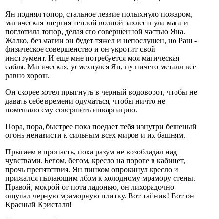
Ян поднял топор, стальное лезвие полыхнуло пожаром,
магическая энергия теплой волной захлестнула мага и
поглотила топор, делая его совершенной частью Яна.
Жалко, без магии он будет тяжел и непослушен, но Раш -
физическое совершенство и он укротит свой
инструмент. И еще мне потребуется моя магическая
сабля. Магическая, усмехнулся Ян, ну ничего металл все
равно хорош.
Он скорее хотел прыгнуть в черный водоворот, чтобы не
давать себе времени одуматься, чтобы ничто не
помешало ему совершить инкарнацию.
Пора, пора, быстрее пока поедает тебя изнутри бешеный
огонь ненависти к сильным всех миров и их башням.
Прыгаем в пропасть, пока разум не возобладал над
чувствами. Бегом, бегом, кресло на пороге в кабинет,
прочь препятствия. Ян пинком опрокинул кресло и
прижался пылающим лбом к холодному мрамору стены.
Правой, мокрой от пота ладонью, он лихорадочно
ощупал черную мраморную плитку. Вот тайник! Вот он
Красный Кристалл!