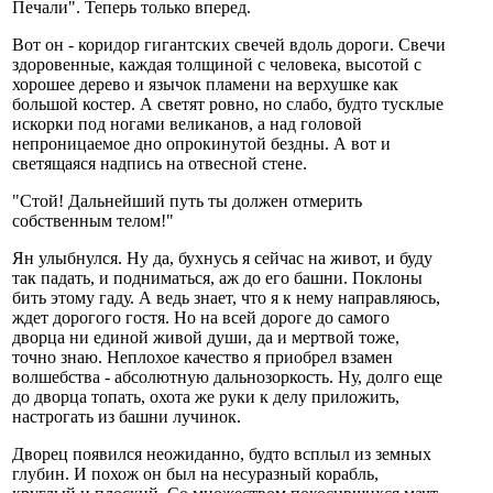
Печали". Теперь только вперед.
Вот он - коридор гигантских свечей вдоль дороги. Свечи
здоровенные, каждая толщиной с человека, высотой с
хорошее дерево и язычок пламени на верхушке как
большой костер. А светят ровно, но слабо, будто тусклые
искорки под ногами великанов, а над головой
непроницаемое дно опрокинутой бездны. А вот и
светящаяся надпись на отвесной стене.
"Стой! Дальнейший путь ты должен отмерить
собственным телом!"
Ян улыбнулся. Ну да, бухнусь я сейчас на живот, и буду
так падать, и подниматься, аж до его башни. Поклоны
бить этому гаду. А ведь знает, что я к нему направляюсь,
ждет дорогого гостя. Но на всей дороге до самого
дворца ни единой живой души, да и мертвой тоже,
точно знаю. Неплохое качество я приобрел взамен
волшебства - абсолютную дальнозоркость. Ну, долго еще
до дворца топать, охота же руки к делу приложить,
настрогать из башни лучинок.
Дворец появился неожиданно, будто всплыл из земных
глубин. И похож он был на несуразный корабль,