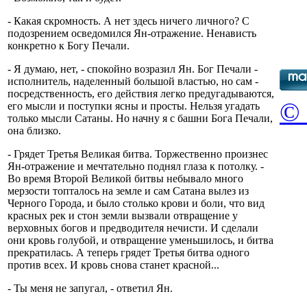
- Какая скромность. А нет здесь ничего личного? С
подозрением осведомился Ян-отражение. Ненависть
конкретно к Богу Печали.
- Я думаю, нет, - спокойно возразил Ян. Бог Печали -
исполнитель, наделенный большой властью, но сам -
посредственность, его действия легко предугадываются,
© 
его мысли и поступки ясны и просты. Нельзя угадать
только мысли Сатаны. Но начну я с башни Бога Печали,
она близко.
- Грядет Третья Великая битва. Торжественно произнес
Ян-отражение и мечтательно поднял глаза к потолку. -
Во время Второй Великой битвы небывало много
мерзости топталось на земле и сам Сатана вылез из
Черного Города, и было столько крови и боли, что вид
красных рек и стон земли вызвали отвращение у
верховных богов и предводителя нечисти. И сделали
они кровь голубой, и отвращение уменьшилось, и битва
прекратилась. А теперь грядет Третья битва одного
против всех. И кровь снова станет красной...
- Ты меня не запугал, - ответил Ян.