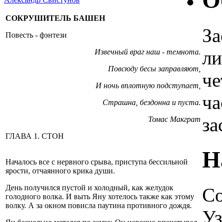
О
СОКРУШИТЕЛЬ БАШЕН
За
Повесть - фэнтези
ли
Извечный враг наш - темнота.
Повсюду бесы заправляют,
че
И ночь вплотную подступает,
ча
Страшна, бездонна и пуста.
за
Томас Макграт
ГЛАВА 1. СТОН
Н
Началось все с нервного срыва, приступа бессильной
ярости, отчаянного крика души.
День получился пустой и холодный, как желудок
Со
голодного волка. И выть Яну хотелось также как этому
волку. А за окном повисла паутина противного дождя.
Уз