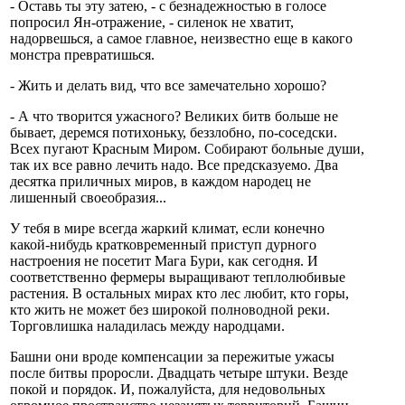
- Оставь ты эту затею, - с безнадежностью в голосе
попросил Ян-отражение, - силенок не хватит,
надорвешься, а самое главное, неизвестно еще в какого
монстра превратишься.
- Жить и делать вид, что все замечательно хорошо?
- А что творится ужасного? Великих битв больше не
бывает, деремся потихоньку, беззлобно, по-соседски.
Всех пугают Красным Миром. Собирают больные души,
так их все равно лечить надо. Все предсказуемо. Два
десятка приличных миров, в каждом народец не
лишенный своеобразия...
У тебя в мире всегда жаркий климат, если конечно
какой-нибудь кратковременный приступ дурного
настроения не посетит Мага Бури, как сегодня. И
соответственно фермеры выращивают теплолюбивые
растения. В остальных мирах кто лес любит, кто горы,
кто жить не может без широкой полноводной реки.
Торговлишка наладилась между народцами.
Башни они вроде компенсации за пережитые ужасы
после битвы проросли. Двадцать четыре штуки. Везде
покой и порядок. И, пожалуйста, для недовольных