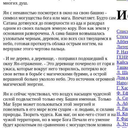
многих душ.
И
Ян с ненавистью посмотрел в окно на свою башню -
символ могущества бога или мага. Впечатляет. Будто сам
Сатана дотянулся до поверхности из ада и разодрал
одним из своих пальцев земную кору. Вон как земля у
Списо
основания разворочена. А сама башня возвышалась
Стихи
узловатым черным, деревом, изо всех сил тянущимся в
Айбек
небо, готовая проткнуть облака острым ногтем, на
Литер
верхушке этого чертова пальца.
Р. На
ГЕНИ
- И не дерево, а деревище, - поправил подошедший к
Кайсы
окну Ян-отражение. - Это деревище почернело от горя и
Ташке
ужаса, которые вокруг него творились, потеряло все
Л. Ша
свои ветви в борьбе с магическими бурями, а острой
Дом-м
вершиной больно укололо небо. Это источник огромной
Наро
магической энергии.
Г. Ха
Ф. Еф
Ян и сейчас чувствовал, что воздух насыщен чудесной
А. Се
силой подвластной только ему. Башня именная. Только
А. Аб
Маг Бури может пользоваться этой энергией и
Д. Ра
повелевать в его мире всем сущим - и людьми, и силами
Н. Кр
природы. Творить чудеса. Как маг, он кое-чего стоит и на
Р. Фа
чужой территории, но в мире Бога Печали его умение
А. Ус
будет крохотным по сравнению с могуществом хозяина