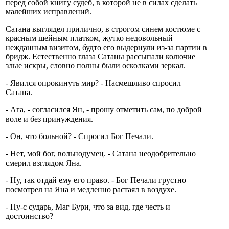
перед собой книгу судеб, в которой не в силах сделать
малейших исправлений.
Сатана выглядел прилично, в строгом синем костюме с
красным шейным платком, жутко недовольный
нежданным визитом, будто его выдернули из-за партии в
бридж. Естественно глаза Сатаны рассыпали колючие
злые искры, словно полны были осколками зеркал.
- Явился опрокинуть мир? - Насмешливо спросил
Сатана.
- Ага, - согласился Ян, - прошу отметить сам, по доброй
воле и без принуждения.
- Он, что больной? - Спросил Бог Печали.
- Нет, мой бог, вольнодумец. - Сатана неодобрительно
смерил взглядом Яна.
- Ну, так отдай ему его право. - Бог Печали грустно
посмотрел на Яна и медленно растаял в воздухе.
- Ну-с сударь, Маг Бури, что за вид, где честь и
достоинство?