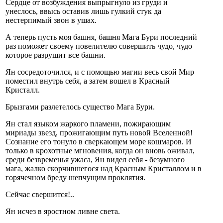
Сердце от возбуждения выпрыгнуло из груди и
унеслось, ввысь оставив лишь гулкий стук да
нестерпимый звон в ушах.
А теперь пусть моя башня, башня Мага Бури последний
раз поможет своему повелителю совершить чудо, чудо
которое разрушит все башни.
Ян сосредоточился, и с помощью магии весь свой Мир
поместил внутрь себя, а затем вошел в Красный
Кристалл.
Брызгами разлетелось существо Мага Бури.
Ян стал языком жаркого пламени, пожирающим
мириады звезд, прожигающим путь новой Вселенной!
Сознание его тонуло в сверкающем море кошмаров. И
только в крохотные мгновения, когда он вновь оживал,
среди безвременья ужаса, Ян видел себя - безумного
мага, жалко скорчившегося над Красным Кристаллом и в
горячечном бреду шепчущим проклятия.
Сейчас свершится!..
Ян исчез в яростном ливне света.