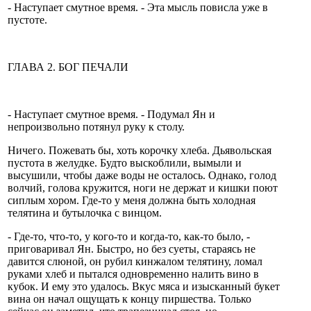
- Наступает смутное время. - Эта мысль повисла уже в
пустоте.
ГЛАВА 2. БОГ ПЕЧАЛИ
- Наступает смутное время. - Подумал Ян и
непроизвольно потянул руку к столу.
Ничего. Пожевать бы, хоть корочку хлеба. Дьявольская
пустота в желудке. Будто выскоблили, вымыли и
высушили, чтобы даже воды не осталось. Однако, голод
волчий, голова кружится, ноги не держат и кишки поют
сиплым хором. Где-то у меня должна быть холодная
телятина и бутылочка с винцом.
- Где-то, что-то, у кого-то и когда-то, как-то было, -
приговаривал Ян. Быстро, но без суеты, стараясь не
давится слюной, он рубил кинжалом телятину, ломал
руками хлеб и пытался одновременно налить вино в
кубок. И ему это удалось. Вкус мяса и изысканный букет
вина он начал ощущать к концу пиршества. Только