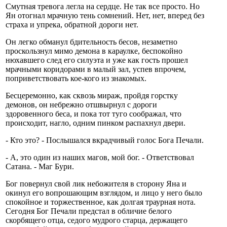
Смутная тревога легла на сердце. Не так все просто. Но
Ян отогнал мрачную тень сомнений. Нет, нет, вперед без
страха и упрека, обратной дороги нет.
Он легко обманул бдительность бесов, незаметно
проскользнул мимо демона в караулке, беспокойно
нюхавшего след его силуэта и уже как гость прошел
мрачными коридорами в малый зал, успев впрочем,
поприветствовать кое-кого из знакомых.
Бесцеремонно, как сквозь мираж, пройдя горстку
демонов, он небрежно отшвырнул с дороги
здоровенного беса, и пока тот туго соображал, что
происходит, нагло, одним пинком распахнул двери.
- Кто это? - Послышался вкрадчивый голос Бога Печали.
- А, это один из наших магов, мой бог. - Ответствовал
Сатана. - Маг Бури.
Бог повернул свой лик небожителя в сторону Яна и
окинул его вопрошающим взглядом, и лицо у него было
спокойное и торжественное, как долгая траурная нота.
Сегодня Бог Печали предстал в обличие белого
скорбящего отца, седого мудрого старца, держащего