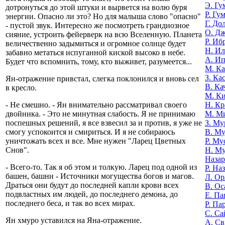
Э. Гу
дотронуться до этой штуки и вырвется на волю буря
Р. Гу
энергии. Опасно ли это? Но для малыша слово "опасно"
Г. До
- пустой звук. Интересно же посмотреть грандиозное
О. Д
сияние, устроить фейерверк на всю Вселенную. Планета
Р. Иб
величественно задымиться и огромное солнце будет
Н. И
забавно метаться испуганной киской высоко в небе.
А. И
Будет что вспомнить, тому, кто выживет, разумеется...
М. К
З. Ка
Ян-отражение привстал, слегка поклонился и вновь сел
В. Ка
в кресло.
М. К
Н. Кр
- Не смешно. - Ян внимательно рассматривал своего
М. М
двойника. - Это не минутная слабость. Я не принимаю
З. Му
поспешных решений, я все взвесил за и против, я уже не
В. Му
смогу успокоится и смириться. И я не собираюсь
Р. Му
уничтожать всех и все. Мне нужен "Ларец Цветных
Н. М
Снов".
Назар
- Всего-то. Так я об этом и толкую. Ларец под одной из
Р. На
башен, башни - Источники могущества богов и магов.
Л. Ор
Драться они будут до последней капли крови всех
В. Ос
подвластных им людей, до последнего демона, до
Е. Па
последнего беса, и так во всех мирах.
Р. Па
С. Са
Ян хмуро уставился на Яна-отражение.
А. Св