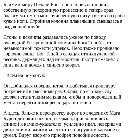
Ближе к миру Печали Бог Теней вновь остановил
собственную похоронную процессию и теперь орал
благим матом на многочисленную свиту, свесив из гроба
худые ноги. Стройная колонна плакальщиц смешалась в
рыдающий клубок.
Стоны и всхлипы раздавались уже не по поводу
очередной безвременной кончины Бога Теней, а от
невыносимой тяжести упреков. Небо также проливало
горючие слезы. Бог Теней в сердцах отпихнул ногой
бесенка, держащего над ним зонтик, быстро смахнул с
лица капли дождя и свирепо заорал.
- Всем на исходную.
Он добивался совершенства, отрабатывая процедуру
погребения в тысячный раз. Обряд, по его замыслу
должен стать таким манящим, чтобы и новорожденный
мечтал перейти поскорее в царство теней
А здесь, ближе к перекрестку дорог во владениях Мага
Бури одинокий пьяница-фермер, прислонившись
спиной к камню-указателю, усиленно икал, неверными
движениями выискивал что-то в нагрудном кармане и
думал. Вдруг взор его приобрел подобие ясности.