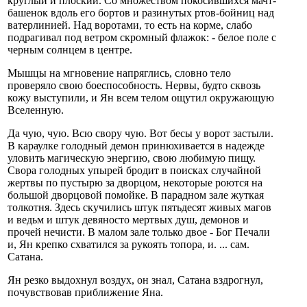
круглый и плоский. Со множеством покосившихся мачт-
башенок вдоль его бортов и разинутых ртов-бойниц над
ватерлинией. Над воротами, то есть на корме, слабо
подрагивал под ветром скромный флажок: - белое поле с
черным солнцем в центре.
Мышцы на мгновение напряглись, словно тело
проверяло свою боеспособность. Нервы, будто сквозь
кожу выступили, и Ян всем телом ощутил окружающую
Вселенную.
Да чую, чую. Всю свору чую. Вот бесы у ворот застыли.
В караулке голодный демон принюхивается в надежде
уловить магическую энергию, свою любимую пищу.
Свора голодных упырей бродит в поисках случайной
жертвы по пустырю за дворцом, некоторые роются на
большой дворцовой помойке. В парадном зале жуткая
толкотня. Здесь скучились штук пятьдесят живых магов
и ведьм и штук девяносто мертвых душ, демонов и
прочей нечисти. В малом зале только двое - Бог Печали
и, Ян крепко схватился за рукоять топора, и. ... сам.
Сатана.
Ян резко выдохнул воздух, он знал, Сатана вздрогнул,
почувствовав приближение Яна.