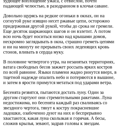
худющее воплощение ужаса, с отвислой, почти
падающей челюстью, в разодранном в клочья саване.
Довольно щурясь на редкие огоньки в окнах, он на
согнутой руке изящно несет ржавые цепи, осторожно
придерживая другой рукой, чтобы до срока не гремели.
Еще десяток шаркающих шагов и он взлетит. А потом
всю ночь будет носиться низко над крышами домов,
нескромно заглядывать в окна, страшно греметь цепями
и ни на минуту не прерывать своих леденящих кровь
стонов, вливать в сердца муку.
В половине четвертого утра, на незанятых территориях,
ватага свободных бесов зажжет россыпь ярких костров
по всей равнине. Языки пламени жадно ринутся вверх, в
тщетной надежде опалить небо и потеряются в вышине,
и затем в ярости примутся метаться под ударами ветра.
Бесенята резвятся, пытаются достать луну. Один за
другим стартуют они стремительными ракетами. Луна
недостижима, но бесенята каждый раз сваливаясь со
звездного чертога, тянут к костру покрасневшие
ладошки, озабоченно дуют на них и беспрерывно
хвастаются, какая луна скользкая и горячая. A бесы,
сложив крылья, зевают, задрав головы к звездам.