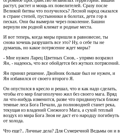
огромное пространство незанятых территорий. Башни
растут, растет и мощь их повелителей. Сразу после
Великой битвы что получилось? Лесной народ оказался
в стране степей, пустынники в болотах, дети гор в
песках. Они бы вымерли через поколение. Башни
вернули им родной климат и родные места.
И вот теперь, когда миры пришли в равновесие, ты
снова хочешь разрушить все это? Ну, о себе ты не
думаешь, но какое потрясение ждет миры?
- Мне нужен Ларец Цветных Снов, - упрямо возразил
Ян, - надеюсь, что все обойдется без жутких потрясений.
Ян принял решение. Двойник больше был не нужен, и
Ян избавился от своего второго Я.
Он опустился в кресло и решал, что и как надо сделать,
чтобы его мир благополучно жил без своего мага. Вряд
ли что-нибудь изменится, разве что придвинуться ближе
темные леса Бога Печали, да полноводней станет река,
текущая из владений Снежного Мага, а сухой теплый
воздух из мира Бога Зноя не даст его народцу погибнуть
от холода.
Что еще?.. Личные дела? Для Сумеречной Ведьмы он и в