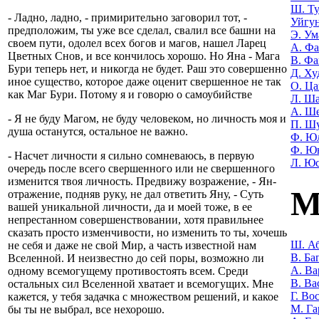
Ш. Т
- Ладно, ладно, - примирительно заговорил тот, -
Уйгу
предположим, ты уже все сделал, свалил все башни на
Э. Ум
своем пути, одолел всех богов и магов, нашел Ларец
А. Фа
Цветных Снов, и все кончилось хорошо. Но Яна - Мага
В. Фа
Бури теперь нет, и никогда не будет. Раш это совершенно
Д. Ху
иное существо, которое даже оценит свершенное не так
О. Ца
как Маг Бури. Потому я и говорю о самоубийстве
Л. Ша
А. Ш
- Я не буду Магом, не буду человеком, но личность моя и
П. Ш
душа останутся, остальное не важно.
Ф. Ю
Ф. Ю
- Насчет личности я сильно сомневаюсь, в первую
Л. Ю
очередь после всего свершенного или не свершенного
изменится твоя личность. Предвижу возражение, - Ян-
М
отражение, подняв руку, не дал ответить Яну, - Суть
вашей уникальной личности, да и моей тоже, в ее
непрестанном совершенствовании, хотя правильнее
сказать просто изменчивости, но изменить то ты, хочешь
Ш. Аб
не себя и даже не свой Мир, а часть известной нам
В. Ба
Вселенной. И неизвестно до сей поры, возможно ли
А. Ва
одному всемогущему противостоять всем. Среди
В. Ва
остальных сил Вселенной хватает и всемогущих. Мне
Г. Во
кажется, у тебя задачка с множеством решений, и какое
М. Га
бы ты не выбрал, все нехорошо.