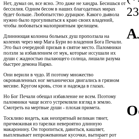
Нет, думал он, все ясно. Это даже не хандра. Бесишься от
23
бессилия. Одним бесом в наших благодатных мирах
будет больше. Любопытство дурацкое. Какого дьявола
нужно было прогуливаться к краю своих владений,
чтобы любоваться малоприятным зрелищем.
А
Длиннющая колонна больных душ проползала на
коленях через мир Мага Бури во владения Бога Печали.
Это был очередной призыв в святое место. Паломники
ползли за избавлением от мук, которые иссушали их
души с жадностью пылающего солнца, лишали разума
быстрее демона Нарко.
Они верили в чудо. И поэтому множество
окровавленных ног механически двигались в грязном
месиве. Кругом кровь, стон и надежда в глазах.
Но Бог Печали обещал избавление не всем. Поэтому
паломники чаще всего устремляли взгляд в землю.
О
Смотреть на мертвые души - плохая примета.
Тоскливо видеть, как неопрятный великан тянет,
причмокивая из тарелки невероятно длинную
макаронину. Он торопиться, давиться, кашляет,
выплевывает непрожеванные кусочки, вытирает рот