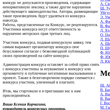
конкурс не допускаются произведения, содержащие
А. Св
ненормативную лексику, а также другие нарушения
Ш. Т
действующего законодательства. Авторы, размещающие
Уйгу
такие произведения, будут удаляться из конкурса
Э. Ум
навсегда.
А. Фа
Работы, представленные на Конкурс, не рецензируются.
В. Фа
Участники конкурса несут ответственность за
Д. Ху
нарушение авторских прав третьих лиц.
О. Ца
Л. Ша
Участник конкурса, подавая конкурсную заявку, тем
А. Ш
самым выражает организатору конкурса свое
П. Ш
безусловное согласие с безвозмездной публикацией
Ф. Ю
своих произведений на сайте конкурса.
Ф. Ю
Л. Ю
Администрация конкурса оставляет за собой право снять
с конкурса участника за неуважение к конкурсу или
Ме
оргкомитету и публичные негативные высказывания о
проекте. Также в безоговорочном порядке снимается с
конкурса участник, уличенный в плагиате.
Ш. Аб
В. Ба
Итак, мы стартовали и я приглашаю вас к нам
А. Ва
присоединяться.
В. Ва
Г. Во
Ваша Ксения Корчагина,
М. Га
руководитель конкурсных проектов.