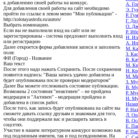
к добавлению своей работы на конкурс.
А. Го
Для добавления своей работы на сайт необходимо
Э. Гу
пройти по ссылке в левом меню "Мои публикации" -
Р. Гу
http://zolotayastrofa.ru/autors/
Г. До
Выбрать номинацию.
О. Д
Если вы не выполнили вход на сайт или не
Р. Иб
зарегистрированы - система предложит выполнить вход
Н. И
или регистрацию
А. И
Далее откроется форма добавления записи и заполнить
М. К
поля:
З. Ка
ФИ (Город) - Название
В. Ка
Ваш текст
М. К
После этого надо нажать Сохранить. После сохранения
Н. Кр
появится надпись: "Ваша запись удачно добавлена и
М. М
будет опубликована после проверки модератором"
З. Му
Далее Вы можете отслеживать состояние публикации.
В. Му
Возможны 2 состояния "неактивен" – не пройдена
Р. Му
модерация и "Активен" - модерация пройдена и
Н. М
добавлена в список работ.
Назар
После того, как запись будет опубликована на сайте вы
Р. На
сможете давать ссылку друзьям и знакомым для того,
Л. Ор
чтобы они поддержали вас и расшарить запись в
В. Ос
соцсетях.
Е. Па
Участие в нашем литературном конкурсе возможно как
Р. Па
под подлинным именем, так и под псевдонимом. На
С. Са