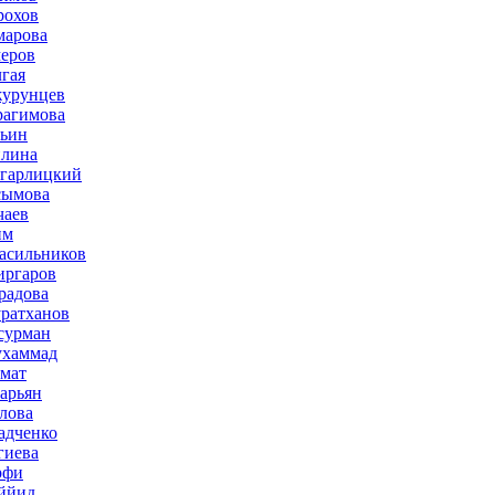
рохов
марова
меров
лгая
журунцев
рагимова
льин
плина
агарлицкий
сымова
чаев
им
асильников
иргаров
радова
ратханов
сурман
ухаммад
мат
зарьян
лова
адченко
гиева
рфи
ййид