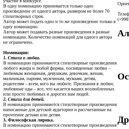
участие в конкурсе.
Ориен
В одну номинацию принимается только одно
произведение от одного автора, размером не более 70
Теле
стихотворных строк.
(+998
Автор может подать одно и то же произведение только в
одну номинацию.
Ал
Автор может подавать разные произведения в разные
номинации. Количество номинаций для одного автора
не ограничено.
Номинации:
1. Стихи о любви.
В номинацию принимаются стихотворные произведения
любого жанра и любой формы, посвященные любви –
любимым женщинам, девушкам, девочкам, женам,
Ос
мальчикам, парням, мужчинам, мужьям, детям,
родителям – всем, кого вы любите. Признания в любви,
любовные оды – все, что касается ваших возлюбленных
или просто любимых и дорогих вам людей.
2. Стихи для детей.
В номинацию принимаются стихотворные произведения
написанные для детской аудитории и рассчитанные на
прочтение детьми или детям.
Др
3. Философская лирика.
В номинацию принимаются стихотворные произведения