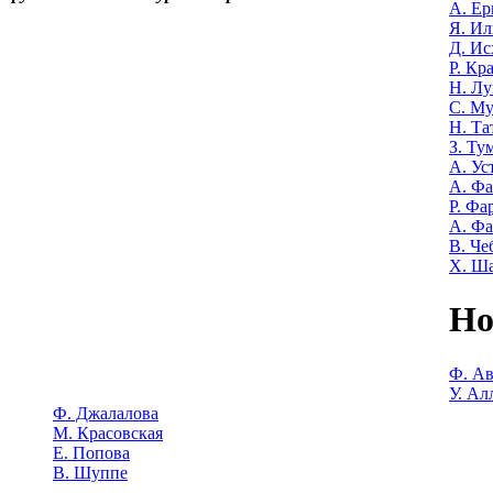
А. Е
Я. Ил
Д. Ис
Р. Кр
Н. Лу
С. М
Н. Та
З. Ту
А. Ус
А. Ф
Р. Фа
А. Фа
В. Че
Х. Ш
Но
Ф. Ав
У. Ал
Ф. Джалалова
М. Красовская
Е. Попова
В. Шуппе