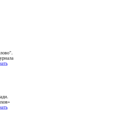
лово".
урнала
чать
ади.
ихов»
чать