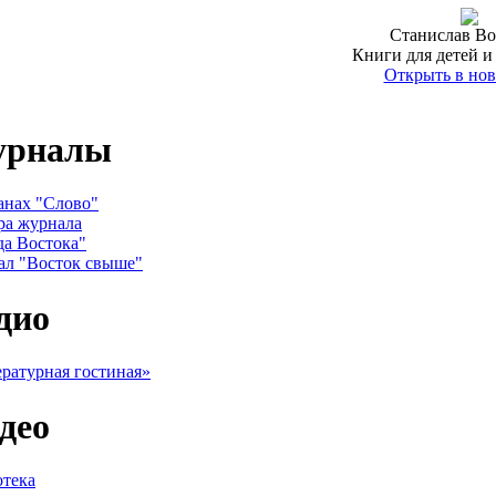
Станислав Во
Книги для детей и
Открыть в нов
урналы
анах "Слово"
ра журнала
да Востока"
ал "Восток свыше"
дио
ратурная гостиная»
део
тека