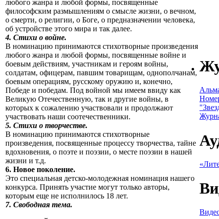
любого жанра и любой формы, посвященные
философским размышлениям о смысле жизни, о вечном,
о смерти, о религии, о Боге, о предназначении человека,
об устройстве этого мира и так далее.
4. Стихи о войне.
В номинацию принимаются стихотворные произведения
любого жанра и любой формы, посвященные войне и
Ж
боевым действиям, участникам и героям войны,
солдатам, офицерам, павшим товарищам, однополчанам,
боевым операциям, русскому оружию и, конечно,
Альм
Победе и победам. Под войной мы имеем ввиду как
Номе
Великую Отечественную, так и другие войны, в
"Звез
которых к сожалению участвовали и продолжают
Журн
участвовать наши соотечественники.
5. Стихи о творчестве.
В номинацию принимаются стихотворные
Ау
произведения, посвященные процессу творчества, тайне
вдохновения, о поэте и поэзии, о месте поэзии в нашей
жизни и т.д.
«Лите
6. Новое поколение.
Это специальная детско-молодежная номинация нашего
Ви
конкурса. Принять участие могут только авторы,
которым еще не исполнилось 18 лет.
7. Свободная тема.
Видео