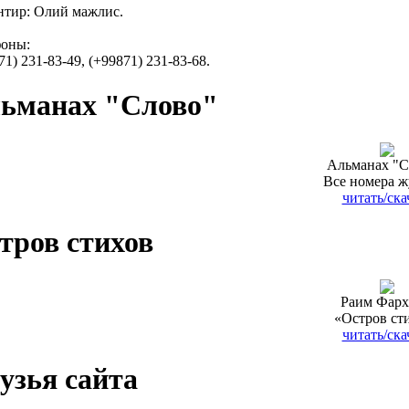
тир: Олий мажлис.
фоны:
71) 231-83-49, (+99871) 231-83-68.
ьманах "Слово"
Альманах "С
Все номера ж
читать/ска
тров стихов
Раим Фарх
«Остров ст
читать/ска
узья сайта