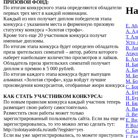
ПРИЗОВОЙ ФОНД:
По итогам конкурсного этапа определяются обладатели
На
первых трех мест в каждой номинации.
Каждый из них получает диплом победителя этапа
конкурса с указанием места и фирменную призовую
Е. Аб
статуэтку конкурса «Золотая строфа».
А. А
Кроме того еще 20 участников конкурса получат
Т. Ал
именные дипломы.
Усто 
По итогам этапа конкурса будет определен обладатель
В. Ан
приза зрительских симпатий – автор, работа которого
Атаул
наберет наибольшее количество просмотров и лайков.
Б. Ах
Обладатель приза зрительских симпатий получает
И. Ба
диплом и премию в 5 000 рублей.
А. Ба
По итогам каждого этапа конкурса будет выпущен
М. Бе
альманах «Золотая строфа», куда войдут лучшие
М. Бо
произведения конкурсантов, отобранные жюри конкурса
С. Бо
А. Бу
КАК СТАТЬ УЧАСТНИКОМ КОНКУРСА:
Н. Бу
По новым правилам конкурса каждый участник теперь
И. Бя
размещает свою работу самостоятельно.
А. Ва
Разместить свои работы может только
Л. Ве
зарегистрированный пользователь сайта. Если вы еще не
Е. Ви
зарегистрировались, то это можно легко сделать тут:
Р. Во
http://zolotayastrofa.ru/auth/?register=yes
С. Во
Если вы уже зарегистрировались, то можете приступить
Г. Га