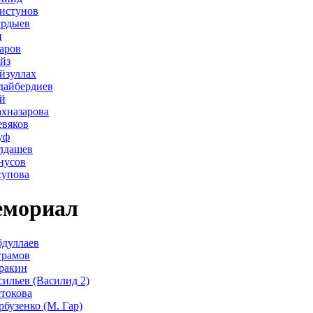
истунов
урдыев
н
аров
йз
йзуллах
дайбердиев
й
хназарова
евяков
уф
лдашев
нусов
супова
мориал
дуллаев
грамов
ракин
сильев (Василид 2)
стокова
рбузенко (М. Гар)