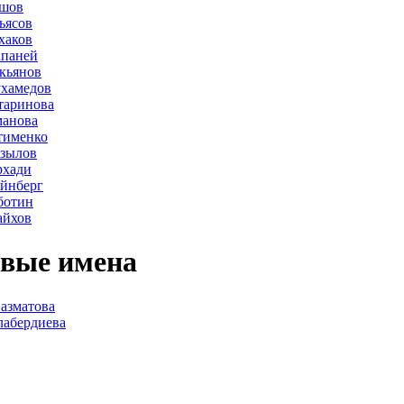
ршов
ьясов
хаков
апаней
кьянов
ухамедов
таринова
манова
тименко
азылов
рхади
йнберг
ботин
айхов
вые имена
азматова
лабердиева