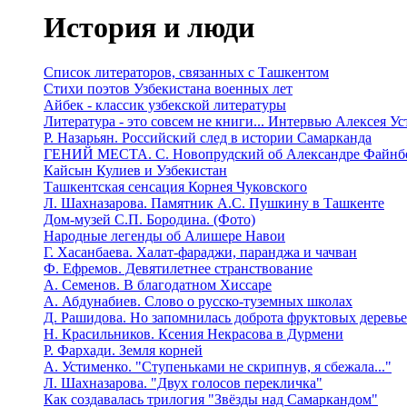
История и люди
Список литераторов, связанных с Ташкентом
Стихи поэтов Узбекистана военных лет
Айбек - классик узбекской литературы
Литература - это совсем не книги... Интервью Алексея У
Р. Назарьян. Российский след в истории Самарканда
ГЕНИЙ МЕСТА. C. Новопрудский об Александре Файнб
Кайсын Кулиев и Узбекистан
Ташкентская сенсация Корнея Чуковского
Л. Шахназарова. Памятник А.С. Пушкину в Ташкенте
Дом-музей С.П. Бородина. (Фото)
Народные легенды об Алишере Навои
Г. Хасанбаева. Халат-фараджи, паранджа и чачван
Ф. Ефремов. Девятилетнее странствование
А. Семенов. В благодатном Хиссаре
А. Абдунабиев. Слово о русско-туземных школах
Д. Рашидова. Но запомнилась доброта фруктовых деревь
Н. Красильников. Ксения Некрасова в Дурмени
Р. Фархади. Земля корней
А. Устименко. "Ступеньками не скрипнув, я сбежала..."
Л. Шахназарова. "Двух голосов перекличка"
Как создавалась трилогия "Звёзды над Самаркандом"