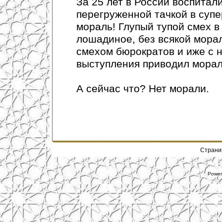
За 25 лет в России воспитал
перегруженной тачкой в супе
мораль! Глупый тупой смех в
лошадиное, без всякой морал
смехом бюрократов и иже с н
выступления приводил мораль
А сейчас что? Нет морали.
Стран
Power