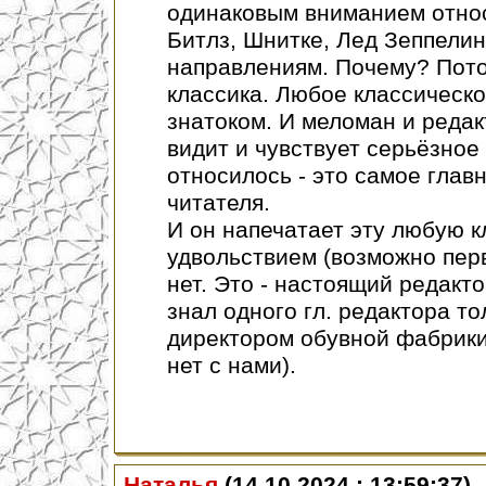
одинаковым вниманием относ
Битлз, Шнитке, Лед Зеппелин,
направлениям. Почему? Потом
классика. Любое классическо
знатоком. И меломан и редак
видит и чувствует серьёзное
относилось - это самое главн
читателя.
И он напечатает эту любую 
удвольствием (возможно перв
нет. Это - настоящий редакто
знал одного гл. редактора т
директором обувной фабрики,
нет с нами).
Наталья
(14.10.2024 : 13:59:37)