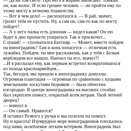
— Да на том свете. Про него в Коране написано. Тонкий
он, как волос. И если грешен человек — не пройти ему по
этому мосту к вечному блаженству.
— Вот в чем дело! — расхохотался я. — В рай, значит,
грозит тебя не пустить. Ну, а сам он, сам-то как по мосту
пойдет?
— А у него палка есть длинная — видел какая? Он ею
будет в дно пропасти упираться. Так и проскочит...
Слушай! — спохватился Бахтияр. — Может, вместе пойдем
на виноградник? Там и конь попасется — отличная есть
лужайка. Пойдем, ты мне расскажешь, как у тебя с Белым
верблюдом все вышло. Напоил ты его, значит?!
...И я рассказал ему, как первым встретил возвратившихся
из похода красноармейцев...
Так, беседуя, мы пришли к винограднику домуллы.
Огромная плантация — огромная по сравнению с куцыми
земельными лоскутами бедняков — была обнесена
изгородью. В центре виноградника на высоких столбах
был укреплен помост, открытый всем ветрам. Твой летний
дворец?
— кивнул я.
— Он самый. Нравится?
Я оставил Резвого у ручья и мы полезли на помост.
Ну и красота! Изумрудное море виноградников плескалось
под нами, колеблемое легким ветерком. Виноградник был