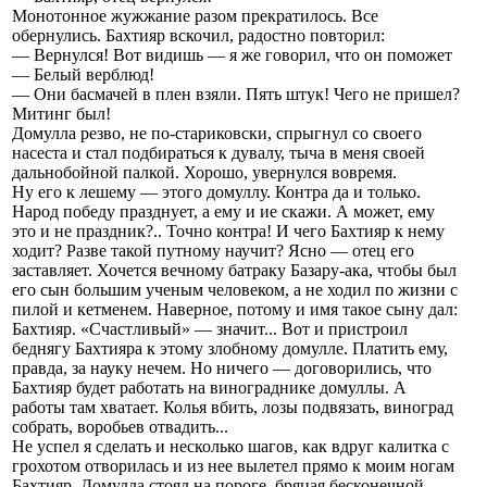
Монотонное жужжание разом прекратилось. Все
обернулись. Бахтияр вскочил, радостно повторил:
— Вернулся! Вот видишь — я же говорил, что он поможет
— Белый верблюд!
— Они басмачей в плен взяли. Пять штук! Чего не пришел?
Митинг был!
Домулла резво, не по-стариковски, спрыгнул со своего
насеста и стал подбираться к дувалу, тыча в меня своей
дальнобойной палкой. Хорошо, увернулся вовремя.
Ну его к лешему — этого домуллу. Контра да и только.
Народ победу празднует, а ему и ие скажи. А может, ему
это и не праздник?.. Точно контра! И чего Бахтияр к нему
ходит? Разве такой путному научит? Ясно — отец его
заставляет. Хочется вечному батраку Базару-ака, чтобы был
его сын большим ученым человеком, а не ходил по жизни с
пилой и кетменем. Наверное, потому и имя такое сыну дал:
Бахтияр. «Счастливый» — значит... Вот и пристроил
беднягу Бахтияра к этому злобному домулле. Платить ему,
правда, за науку нечем. Но ничего — договорились, что
Бахтияр будет работать на винограднике домуллы. А
работы там хватает. Колья вбить, лозы подвязать, виноград
собрать, воробьев отвадить...
Не успел я сделать и несколько шагов, как вдруг калитка с
грохотом отворилась и из нее вылетел прямо к моим ногам
Бахтияр. Домулла стоял на пороге, бряцая бесконечной