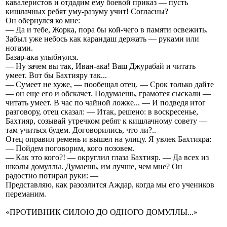
кавалеристов и отдадим ему боевой приказ — пусть
кишлачных ребят уму-разуму учит! Согласны?
Он обернулся ко мне:
— Да и тебе, Жорка, пора бы кой-чего в памяти освежить.
Забыл уже небось как карандаш держать — руками или
ногами.
Базар-ака улыбнулся.
— Ну зачем вы так, Иван-ака! Ваш Джурабай и читать
умеет. Вот бы Бахтияру так...
— Сумеет не хуже, — пообещал отец. — Срок только дайте
— он еще его и обскачет. Подумаешь, грамотея сыскали —
читать умеет. В час по чайной ложке... — И подведя итог
разговору, отец сказал: — Итак, решено: в воскресенье,
Бахтияр, созывай утречком ребят к кишлачному совету —
там учиться будем. Договорились, что ли?..
Отец оправил ремень и вышел на улицу. Я увлек Бахтияра:
— Пойдем поговорим, кого позовем.
— Как это кого?! — округлил глаза Бахтияр. — Да всех из
школы домуллы. Думаешь, им лучше, чем мне? Он
радостно потирал руки: —
Представляю, как разозлится Аждар, когда мы его учеников
переманим.
«ПРОТИВНИК СИЛОЮ ДО ОДНОГО ДОМУЛЛЫ...»