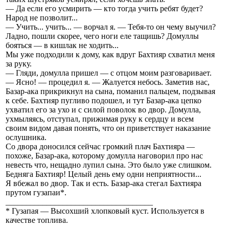
— Да если его усмирить — кто тогда учить ребят будет?
Народ не позволит...
— Учить... учить... — ворчал я. — Тебя-то он чему выучил?
Ладно, пошли скорее, чего ноги еле тащишь? Домуллы
бояться — в кишлак не ходить...
Мы уже подходили к дому, как вдруг Бахтияр схватил меня
за руку.
— Гляди, домулла пришел — с отцом моим разговаривает.
— Ясно! — процедил я. — Жалуется небось. Заметив нас,
Базар-ака прикрикнул на сына, поманил пальцем, подзывая
к себе. Бахтияр пугливо подошел, и тут Базар-ака цепко
ухватил его за ухо и с силой поволок во двор. Домулла,
ухмыляясь, отступал, прижимая руку к сердцу и всем
своим видом давая понять, что он приветствует наказание
ослушника.
Со двора доносился сейчас громкий плач Бахтияра —
похоже, Базар-ака, которому домулла наговорил про нас
невесть что, нещадно лупил сына. Это было уже слишком.
Бедняга Бахтияр! Целый день ему одни неприятности...
Я вбежал во двор. Так и есть. Базар-ака стегал Бахтияра
прутом гузапаи*.
____________________________________
* Гузапая — Высохший хлопковый куст. Используется в
качестве топлива.