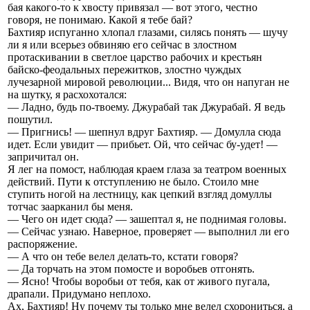
бая какого-то к хвосту привязал — вот этого, честно
говоря, не понимаю. Какой я тебе бай?
Бахтияр испуганно хлопал глазами, силясь понять — шучу
ли я или всерьез обвиняю его сейчас в злостном
протаскивании в светлое царство рабочих и крестьян
байско-феодальных пережитков, злостно чуждых
лучезарной мировой революции... Видя, что он напуган не
на шутку, я расхохотался:
— Ладно, будь по-твоему. Джурабай так Джурабай. Я ведь
пошутил.
— Пригнись! — шепнул вдруг Бахтияр. — Домулла сюда
идет. Если увидит — прибьет. Ой, что сейчас бу-удет! —
запричитал он.
Я лег на помост, наблюдая краем глаза за театром военных
действий. Пути к отступлению не было. Стоило мне
ступить ногой на лестницу, как цепкий взгляд домуллы
тотчас заарканил бы меня.
— Чего он идет сюда? — зашептал я, не поднимая головы.
— Сейчас узнаю. Наверное, проверяет — выполнил ли его
распоряжение.
— А что он тебе велел делать-то, кстати говоря?
— Да торчать на этом помосте и воробьев отгонять.
— Ясно! Чтобы воробьи от тебя, как от живого пугала,
драпали. Придумано неплохо.
Ах, Бахтияр! Ну почему ты только мне велел схорониться, а