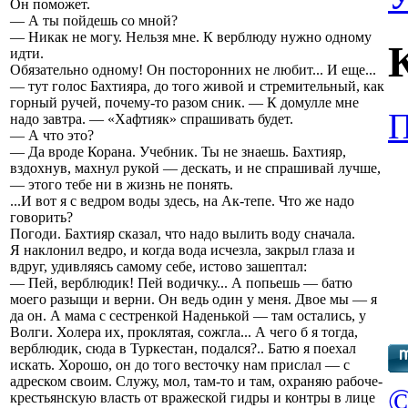
Он поможет.
— А ты пойдешь со мной?
— Никак не могу. Нельзя мне. К верблюду нужно одному
идти.
Обязательно одному! Он посторонних не любит... И еще...
— тут голос Бахтияра, до того живой и стремительный, как
горный ручей, почему-то разом сник. — К домулле мне
П
надо завтра. — «Хафтияк» спрашивать будет.
— А что это?
— Да вроде Корана. Учебник. Ты не знаешь. Бахтияр,
вздохнув, махнул рукой — дескать, и не спрашивай лучше,
— этого тебе ни в жизнь не понять.
...И вот я с ведром воды здесь, на Ак-тепе. Что же надо
говорить?
Погоди. Бахтияр сказал, что надо вылить воду сначала.
Я наклонил ведро, и когда вода исчезла, закрыл глаза и
вдруг, удивляясь самому себе, истово зашептал:
— Пей, верблюдик! Пей водичку... А попьешь — батю
моего разыщи и верни. Он ведь один у меня. Двое мы — я
да он. А мама с сестренкой Наденькой — там остались, у
Волги. Холера их, проклятая, сожгла... А чего б я тогда,
верблюдик, сюда в Туркестан, подался?.. Батю я поехал
искать. Хорошо, он до того весточку нам прислал — с
адреском своим. Служу, мол, там-то и там, охраняю рабоче-
©
крестьянскую власть от вражеской гидры и контры в лице