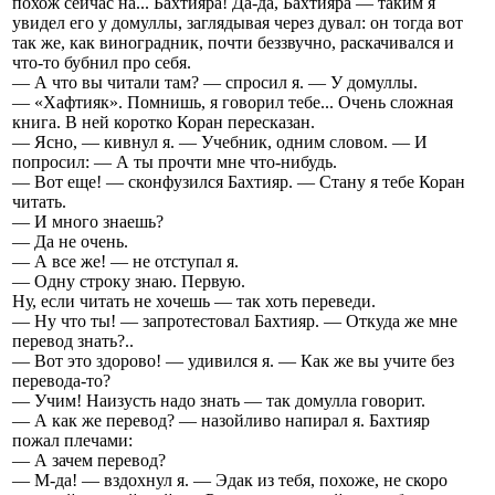
похож сейчас на... Бахтияра! Да-да, Бахтияра — таким я
увидел его у домуллы, заглядывая через дувал: он тогда вот
так же, как виноградник, почти беззвучно, раскачивался и
что-то бубнил про себя.
— А что вы читали там? — спросил я. — У домуллы.
— «Хафтияк». Помнишь, я говорил тебе... Очень сложная
книга. В ней коротко Коран пересказан.
— Ясно, — кивнул я. — Учебник, одним словом. — И
попросил: — А ты прочти мне что-нибудь.
— Вот еще! — сконфузился Бахтияр. — Стану я тебе Коран
читать.
— И много знаешь?
— Да не очень.
— А все же! — не отступал я.
— Одну строку знаю. Первую.
Ну, если читать не хочешь — так хоть переведи.
— Ну что ты! — запротестовал Бахтияр. — Откуда же мне
перевод знать?..
— Вот это здорово! — удивился я. — Как же вы учите без
перевода-то?
— Учим! Наизусть надо знать — так домулла говорит.
— А как же перевод? — назойливо напирал я. Бахтияр
пожал плечами:
— А зачем перевод?
— М-да! — вздохнул я. — Эдак из тебя, похоже, не скоро