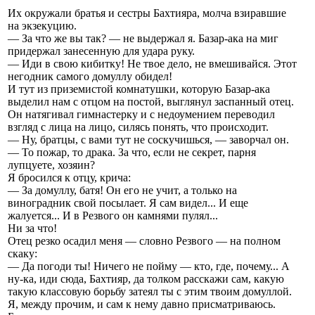
Их окружали братья и сестры Бахтияра, молча взиравшие
на экзекуцию.
— За что же вы так? — не выдержал я. Базар-ака на миг
придержал занесенную для удара руку.
— Иди в свою кибитку! Не твое дело, не вмешивайся. Этот
негодник самого домуллу обидел!
И тут из приземистой комнатушки, которую Базар-ака
выделил нам с отцом на постой, выглянул заспанный отец.
Он натягивал гимнастерку и с недоумением переводил
взгляд с лица на лицо, силясь понять, что происходит.
— Ну, братцы, с вами тут не соскучишься, — заворчал он.
— То пожар, то драка. За что, если не секрет, парня
лупцуете, хозяин?
Я бросился к отцу, крича:
— За домуллу, батя! Он его не учит, а только на
виноградник свой посылает. Я сам видел... И еще
жалуется... И в Резвого он камнями пулял...
Ни за что!
Отец резко осадил меня — словно Резвого — на полном
скаку:
— Да погоди ты! Ничего не пойму — кто, где, почему... А
ну-ка, иди сюда, Бахтияр, да толком расскажи сам, какую
такую классовую борьбу затеял ты с этим твоим домуллой.
Я, между прочим, и сам к нему давно присматриваюсь.