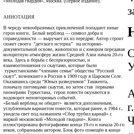
«Молодая гвардия», Москва. (Первое издание).
з
АННОТАЦИЯ
В череду невообразимых приключений попадают юные
герои книги. Белый верблюд — символ добра и
справедливости — выручает их из передряг. Автор строит
сюжет своего “детского истерна” на историко-
С
документальной основе, живописно и с юмором передавая
колоритную атмосферу жизни Средней Азии начала 20-го
века. Здесь и борьба с беспризорностью, и
У
взаимоотношения со скаутами, которые были
туркестанскими “членами семьи” общества “Русский
скаут”, возникшего в России в 1909 году в Царском Селе.
Оказавшись среди “Юных разведчиков” Ташкента,
поначалу питомцами скаутов, но затем став первыми
А
пионерами Туркестана, герои повести окунаются в
водоворот неповторимых событий.
г
«Белый верблюд не обидит» является дополненным,
углубленным вариантом повести, которая ранее, в 1984 г.,
увидела свет под названием «Сбор трубил карнай» с
Ч
маркой московской «Молодой гвардии». Книга
иллюстрирована фотографиями конца 19-го и начала 20-го
«
веков, собранными автором. Блок фото помещён в конце