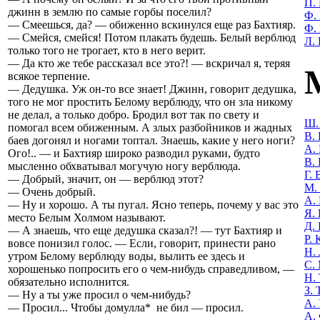
П.
джинн в землю по самые горбы поселил?
Ф.
— Смеешься, да? — обиженно вскинулся еще раз Бахтияр.
Ф.
— Смейся, смейся! Потом плакать будешь. Белый верблюд
Л.
только того не трогает, кто в него верит.
— Да кто же тебе рассказал все это?! — вскричал я, теряя
всякое терпение.
— Дедушка. Уж он-то все знает! Джинн, говорит дедушка,
того не мог простить Белому верблюду, что он зла никому
не делал, а только добро. Бродил вот так по свету и
Ш.
помогал всем обиженным. А злых разбойников и жадных
В.
баев догонял и ногами топтал. Знаешь, какие у него ноги?
А.
Ого!.. — и Бахтияр широко разводил руками, будто
В. 
мысленно обхватывал могучую ногу верблюда.
Г. 
— Добрый, значит, он — верблюд этот?
М. 
— Очень добрый.
А.
— Ну и хорошо. А ты пугал. Ясно теперь, почему у вас это
Я.
место Белым Холмом называют.
Д.
— А знаешь, что еще дедушка сказал?! — тут Бахтияр и
Р.
вовсе понизил голос. — Если, говорит, принести рано
Н.
утром Белому верблюду воды, вылить ее здесь и
С.
хорошенько попросить его о чем-нибудь справедливом, —
Н.
обязательно исполнится.
З.
— Ну а ты уже просил о чем-нибудь?
А.
— Просил... Чтобы домулла* не бил — просил.
А.