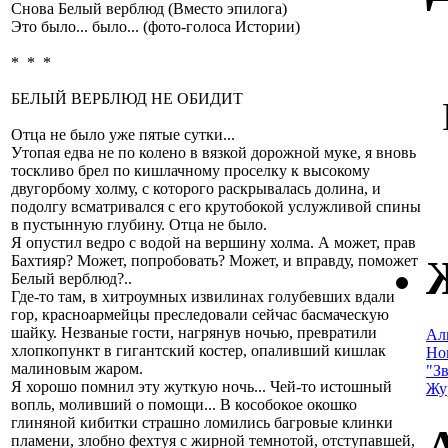
Снова Белый верблюд (Вместо эпилога)
Это было... было... (фото-голоса Истории)
* * *
БЕЛЫЙ ВЕРБЛЮД НЕ ОБИДИТ
Отца не было уже пятые сутки...
Утопая едва не по колено в вязкой дорожной муке, я вновь
тоскливо брел по кишлачному проселку к высокому
двугорбому холму, с которого раскрывалась долина, и
подолгу всматривался с его крутобокой услужливой спины
в пустынную глубину. Отца не было.
Я опустил ведро с водой на вершину холма. А может, прав
Бахтияр? Может, попробовать? Может, и вправду, поможет
Белый верблюд?..
Где-то там, в хитроумных извилинах голубевших вдали
гор, красноармейцы преследовали сейчас басмаческую
шайку. Незваные гости, нагрянув ночью, превратили
Ал
хлопкопункт в гигантский костер, опаливший кишлак
Но
малиновым жаром.
"З
Я хорошо помнил эту жуткую ночь... Чей-то истошный
Жу
вопль, моливший о помощи... В кособокое окошко
глиняной кибитки страшно ломились багровые клинки
пламени, злобно фехтуя с жирной темнотой, отступавшей,