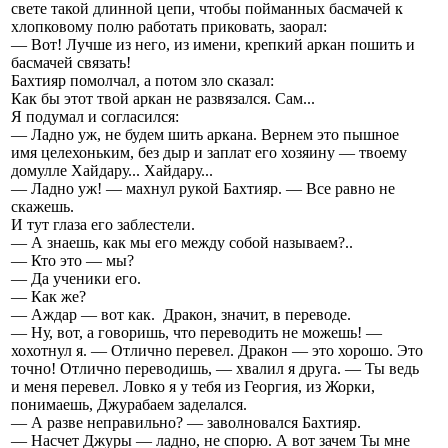
свете такой длинной цепи, чтобы пойманных басмачей к
хлопковому полю работать приковать, заорал:
— Вот! Лучше из него, из имени, крепкий аркан пошить и
басмачей связать!
Бахтияр помолчал, а потом зло сказал:
Как бы этот твой аркан не развязался. Сам...
Я подумал и согласился:
— Ладно уж, не будем шить аркана. Вернем это пышное
имя целехоньким, без дыр и заплат его хозяину — твоему
домулле Хайдару... Хайдару...
— Ладно уж! — махнул рукой Бахтияр. — Все равно не
скажешь.
И тут глаза его заблестели.
— А знаешь, как мы его между собой называем?..
— Кто это — мы?
— Да ученики его.
— Как же?
— Аждар — вот как. Дракон, значит, в переводе.
— Ну, вот, а говоришь, что переводить не можешь! —
хохотнул я. — Отлично перевел. Дракон — это хорошо. Это
точно! Отлично переводишь, — хвалил я друга. — Ты ведь
и меня перевел. Ловко я у тебя из Георгия, из Жорки,
понимаешь, Джурабаем заделался.
— А разве неправильно? — заволновался Бахтияр.
— Насчет Джуры — ладно, не спорю. А вот зачем Ты мне