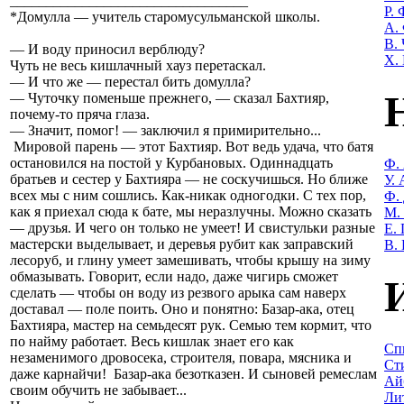
_________________________________
Р.
*Домулла — учитель старомусульманской школы.
А.
В.
— И воду приносил верблюду?
Х.
Чуть не весь кишлачный хауз перетаскал.
— И что же — перестал бить домулла?
— Чуточку поменьше прежнего, — сказал Бахтияр,
почему-то пряча глаза.
— Значит, помог! — заключил я примирительно...
Мировой парень — этот Бахтияр. Вот ведь удача, что батя
остановился на постой у Курбановых. Одиннадцать
Ф.
братьев и сестер у Бахтияра — не соскучишься. Но ближе
У.
всех мы с ним сошлись. Как-никак одногодки. С тех пор,
Ф.
как я приехал сюда к бате, мы неразлучны. Можно сказать
М.
— друзья. И чего он только не умеет! И свистульки разные
Е.
мастерски выделывает, и деревья рубит как заправский
В.
лесоруб, и глину умеет замешивать, чтобы крышу на зиму
обмазывать. Говорит, если надо, даже чигирь сможет
сделать — чтобы он воду из резвого арыка сам наверх
доставал — поле поить. Оно и понятно: Базар-ака, отец
Бахтияра, мастер на семьдесят рук. Семью тем кормит, что
по найму работает. Весь кишлак знает его как
Сп
незаменимого дровосека, строителя, повара, мясника и
Ст
даже карнайчи! Базар-ака безотказен. И сыновей ремеслам
Ай
своим обучить не забывает...
Лит