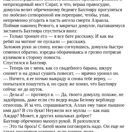
непроходимый мост Сират, и что, верша правосудие,
домулла велит обреченному бедняге Бахтияру прогуляться
по любезно сотворенной им переправе, чтобы, упав,
непременно угодить в пасть ангела смерти Азраила.
Поймав наконец Резвого, я закричал домулле, пытавшемуся
заставить Бахтияра спуститься вниз:
— Только троньте его — я все бате расскажу. И как вы
ребят на митинг не пускали — расскажу.
Заложив руки за спину, низко согнувшись, домулла быстро
семенил обратно, изредка оборачиваясь и грозно потрясая
кулачком в сторону помоста.
Спустился и Бахтияр.
— Теперь он с меня, как со свадебного барана, шкуру
снимет и на дувал сушить повесит, — мрачно уронил он.
— Ничего, я ее ночью выкраду и снова тебе верну, —
попытался пошутить я, но сразу же понял, что Бахтияру
сейчас не до шуток.
— Дела-а! — протянул я. — Да, твоего домуллу, похоже, не
задобришь, даже если сто ведер воды Белому верблюду
отнесешь. И за что, спрашивается, Аллах ему такое пышное
имя дал? В сто букв! Неужели все муллы — как наш
Аждар? Может, в других кишлаках добрее?
Бахтияр обреченно махнул рукой. Я разозлился:
— Это ты брось! С батей моим поговорить надо. Он еще не
таких шустряков усмирял, если хочешь знать.