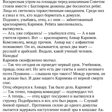
Воскресным утром на площади перед кишлачным Советом
стояли вместе с Бахтияром дюжины две босоногих ребят.
Лица их светились торжественным ожиданием. Среди них
я узнал и тех, кто ходил бормотать к домулле.
Подошел, улыбаясь, отец, а с ним — забинтованный
красноармеец Каримов. Ребята заволновались,
вытянулись.
— Ага, уже собрались! — улыбнулся отец. — А я вам
учителя привел. Вот — красноармеец Анвар Каримов.
Комсомолец, между прочим. Анвар вас с алфавитом
познакомит. Он их, оказывается, целых два знает —
русский и арабский. Видали, какой ученый человек.
Находка!
Каримов сконфуженно молчал.
— Так что сегодня он проведет первый урок. Учебников,
правда, пока нет. Но зато есть две газеты и книга великого
поэта Пушкина — слышали про такого? Между прочим, он
за дехкан был. И даже нашего Каримова от верной смерти
спас.
Отец обернулся к Анвару. Так было дело, Каримов?
— Так точно, товарищ командир! — подтвердил тот.
— А теперь... — отец вдруг посуровел и вытянулся в
струнку. Подобрались и все, кто был рядом. — Слушай
боевой приказ!.. Противник силою до одного домуллы
пытается задержать наступление новой эры в кишлаке Ак-