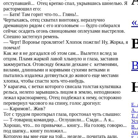
отступавшей... Отец крепко спал, укрывшись шинелью. Я
растормошил его:
— Батя! Там горит что-то... Глянь!..
«
Чертыхаясь, отец схватил винтовку, неразлучно
дремавшую рядом с его изголовьем — будто собирался
сейчас осадить огонь свинцовыми оплеухами выстрелов.
Спешно застегнул ремень.
— Черт! Воронье проклятое! Хлопок пожгли! Ну, Жорка, я
помчал!
Как же я не догадался об этом сам... Вылетел вслед за
отцом. Пламя жаркой лавой хлынуло и глаза, заставив
В
зажмуриться. Отовсюду бежали дехкане с кетменями,
вилами, длинными и корявыми сухими ветками и
пытались издалека дотянуться до живого еще местами
хлопка, чтобы спасти хоть что-нибудь.
У карагача, с ветки которого свисала толстая культяшка
рельса, нелепо зарывшись лицом в землю, неподвижно
лежал красноармеец. Отец подбежал к нему, осторожно
перевернул часового на спину, голос дрогнул:
Е.
— Каримов!.. Жив?
А.
Тот с трудом приоткрыл глаза, простонал чуть слышно:
Т.
— Т-товарищ командир... Оглушили... Сзади... А я...
Ус
Хорошо, что... по привычке... книгу... На голову, говорю...
В.
под шапку... книгу положил...
Ат
Которую вы мне еще на той... неделе... почитать дали.
Б.