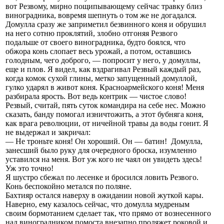
вот Резвому, мирно пощипывающему сейчас травку близ
виноградника, вовремя шепнуть о том же не догадался.
Домулла сразу же заприметил безвинного коня и обрушил
на него сотню проклятий, злобно отгоняя Резвого
подальше от своего виноградника, будто боялся, что
обжора конь слопает весь урожай, а потом, оставшись
голодным, чего доброго, — попросит у него, у домуллы,
еще и плов. Я видел, как вздрагивал Резвый каждый раз,
когда комок сухой глины, метко запущенный домуллой,
гулко ударял в живот коня. Красноармейского коня! Меня
разбирала ярость. Вот ведь контрик — чистое слово!
Резвый, считай, пять суток командира на себе нес. Можно
сказать, банду помогал изничтожить, а этот бубняга коня,
как врага революции, от ничейной травы да воды гонит. Я
не выдержал и закричал:
— Не троньте коня! Он хороший. Он — батин! Домулла,
занесший было руку для очередного броска, изумленно
уставился на меня. Вот уж кого не чаял он увидеть здесь!
Уж это точно!
Я шустро сбежал по лесенке и бросился ловить Резвого.
Конь беспокойно метался по поляне.
Бахтияр остался наверху в ожидании новой жуткой кары.
Наверно, ему казалось сейчас, что домулла мудреным
своим бормотанием сделает так, что прямо от вознесенного
над виноградником помоста внезапно проляжет роковой и