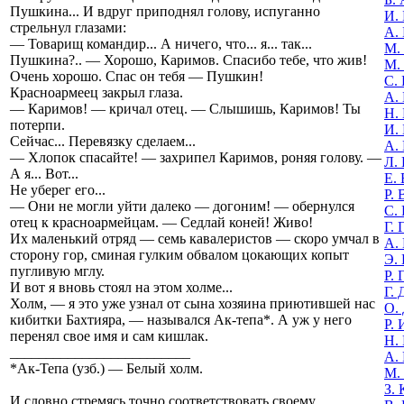
Пушкина... И вдруг приподнял голову, испуганно
И.
стрельнул глазами:
А. 
— Товарищ командир... А ничего, что... я... так...
М.
Пушкина?.. — Хорошо, Каримов. Спасибо тебе, что жив!
М.
Очень хорошо. Спас он тебя — Пушкин!
С.
Красноармеец закрыл глаза.
А.
— Каримов! — кричал отец. — Слышишь, Каримов! Ты
Н.
потерпи.
И.
Сейчас... Перевязку сделаем...
А.
— Хлопок спасайте! — захрипел Каримов, роняя голову. —
Л.
А я... Вот...
Е.
Не уберег его...
Р. 
— Они не могли уйти далеко — догоним! — обернулся
С.
отец к красноармейцам. — Седлай коней! Живо!
Г.
Их маленький отряд — семь кавалеристов — скоро умчал в
А.
сторону гор, сминая гулким обвалом цокающих копыт
Э.
пугливую мглу.
Р. 
И вот я вновь стоял на этом холме...
Г. 
Холм, — я это уже узнал от сына хозяина приютившей нас
О.
кибитки Бахтияра, — назывался Ак-тепа*. А уж у него
Р.
перенял свое имя и сам кишлак.
Н.
_________________________
А.
*Ак-Тепа (yзб.) — Белый холм.
М.
З.
И словно стремясь точно соответствовать своему