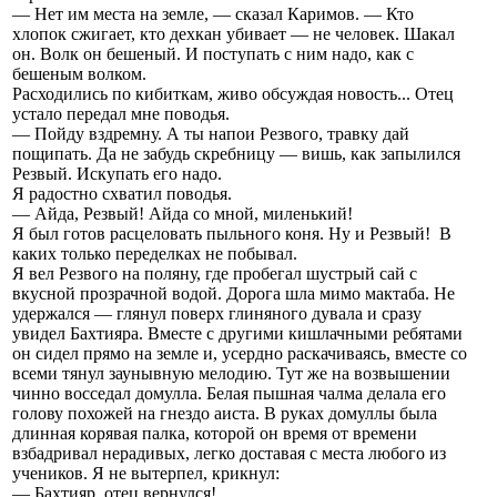
— Нет им места на земле, — сказал Каримов. — Кто
хлопок сжигает, кто дехкан убивает — не человек. Шакал
он. Волк он бешеный. И поступать с ним надо, как с
бешеным волком.
Расходились по кибиткам, живо обсуждая новость... Отец
устало передал мне поводья.
— Пойду вздремну. А ты напои Резвого, травку дай
пощипать. Да не забудь скребницу — вишь, как запылился
Резвый. Искупать его надо.
Я радостно схватил поводья.
— Айда, Резвый! Айда со мной, миленький!
Я был готов расцеловать пыльного коня. Ну и Резвый! В
каких только переделках не побывал.
Я вел Резвого на поляну, где пробегал шустрый сай с
вкусной прозрачной водой. Дорога шла мимо мактаба. Не
удержался — глянул поверх глиняного дувала и сразу
увидел Бахтияра. Вместе с другими кишлачными ребятами
он сидел прямо на земле и, усердно раскачиваясь, вместе со
всеми тянул заунывную мелодию. Тут же на возвышении
чинно восседал домулла. Белая пышная чалма делала его
голову похожей на гнездо аиста. В руках домуллы была
длинная корявая палка, которой он время от времени
взбадривал нерадивых, легко доставая с места любого из
учеников. Я не вытерпел, крикнул:
— Бахтияр, отец вернулся!