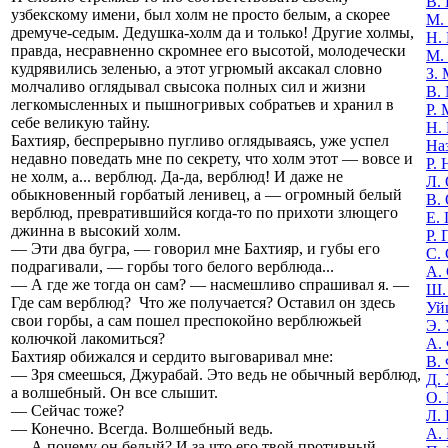
В. 
узбекскому имени, был холм не просто белым, а скорее
М.
дремуче-седым. Дедушка-холм да и только! Другие холмы,
Н.
правда, несравненно скромнее его высотой, молодечески
М.
кудрявились зеленью, а этот угрюмый аксакал словно
З.
молчаливо оглядывал свысока полных сил и жизни
В.
легкомысленных и пышногривых собратьев и хранил в
Р.
себе великую тайну.
Н.
Бахтияр, беспрерывно пугливо оглядываясь, уже успел
На
недавно поведать мне по секрету, что холм этот — вовсе и
Р. 
не холм, а... верблюд. Да-да, верблюд! И даже не
Л.
обыкновенный горбатый ленивец, а — огромный белый
В.
верблюд, превратившийся когда-то по прихоти злющего
Е.
джинна в высокий холм.
Р.
— Эти два бугра, — говорил мне Бахтияр, и губы его
С.
подрагивали, — горбы того белого верблюда...
А.
— А где же тогда он сам? — насмешливо спрашивал я. —
Ш.
Где сам верблюд? Что же получается? Оставил он здесь
Уй
свои горбы, а сам пошел преспокойно верблюжьей
Э.
колючкой лакомиться?
А.
Бахтияр обижался и сердито выговаривал мне:
В.
— Зря смеешься, Джурабай. Это ведь не обычный верблюд,
Д.
а волшебный. Он все слышит.
О.
— Сейчас тоже?
Л.
— Конечно. Всегда. Волшебный ведь.
А.
— А почему он белый? И за что его твой противный