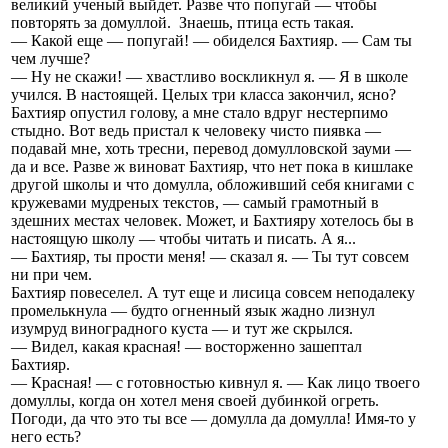
великий ученый выйдет. Разве что попугай — чтобы
повторять за домуллой. Знаешь, птица есть такая.
— Какой еще — попугай! — обиделся Бахтияр. — Сам ты
чем лучше?
— Ну не скажи! — хвастливо воскликнул я. — Я в школе
учился. В настоящей. Целых три класса закончил, ясно?
Бахтияр опустил голову, а мне стало вдруг нестерпимо
стыдно. Вот ведь пристал к человеку чисто пиявка —
подавай мне, хоть тресни, перевод домулловской зауми —
да и все. Разве ж виноват Бахтияр, что нет пока в кишлаке
другой школы и что домулла, обложивший себя книгами с
кружевами мудреных текстов, — самый грамотный в
здешних местах человек. Может, и Бахтияру хотелось бы в
настоящую школу — чтобы читать и писать. А я...
— Бахтияр, ты прости меня! — сказал я. — Ты тут совсем
ни при чем.
Бахтияр повеселел. А тут еще и лисица совсем неподалеку
промелькнула — будто огненный язык жадно лизнул
изумруд виноградного куста — и тут же скрылся.
— Видел, какая красная! — восторженно зашептал
Бахтияр.
— Красная! — с готовностью кивнул я. — Как лицо твоего
домуллы, когда он хотел меня своей дубинкой огреть.
Погоди, да что это ты все — домулла да домулла! Имя-то у
него есть?