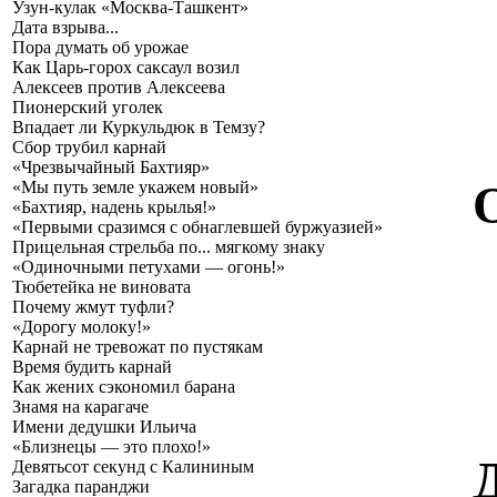
Узун-кулак «Москва-Ташкент»
Дата взрыва...
Пора думать об урожае
Как Царь-горох саксаул возил
Алексеев против Алексеева
Пионерский уголек
Впадает ли Куркульдюк в Темзу?
Сбор трубил карнай
«Чрезвычайный Бахтияр»
«Мы путь земле укажем новый»
«Бахтияр, надень крылья!»
«Первыми сразимся с обнаглевшей буржуазией»
Прицельная стрельба по... мягкому знаку
«Одиночными петухами — огонь!»
Тюбетейка не виновата
Почему жмут туфли?
«Дорогу молоку!»
Карнай не тревожат по пустякам
Время будить карнай
Как жених сэкономил барана
Знамя на карагаче
Имени дедушки Ильича
«Близнецы — это плохо!»
Девятьсот секунд с Калининым
Загадка паранджи