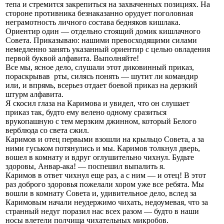
тепа и стремится закрепиться на захваченных позициях. На
стороне противника безнаказанно орудует поголовная
неграмотность личного состава бедняков кишлака.
Ориентир один — отдельно стоящий домик кишлачного
Совета. Приказываю: нашими превосходящими силами
немедленно занять указанный ориентир с целью овладения
первой буквой алфавита. Выполняйте!
Все мы, ясное дело, слушали этот диковинный приказ,
пораскрывав рты, силясь понять — шутит ли командир
или, и впрямь, всерьез отдает боевой приказ на дерзкий
штурм алфавита.
Я скосил глаза на Каримова и увидел, что он слушает
приказ так, будто ему велено одному сразиться
врукопашную с тем мерзким джинном, который Белого
верблюда со света сжил.
Каримов и отец первыми взошли на крыльцо Совета, а за
ними гуськом потянулись и мы. Каримов толкнул дверь,
вошел в комнату и вдруг оглушительно чихнул. Будьте
здоровы, Анвар-ака! — поспешил выпалить я.
Каримов в ответ чихнул еще раз, а с ним — и отец! В этот
раз доброго здоровья пожелали хором уже все ребята. Мы
вошли в комнату Совета и, удивительное дело, вслед за
Каримовым начали неудержимо чихать, недоумевая, что за
странный недуг поразил нас всех разом — будто в наши
носы влетели полчища чихательных микробов.