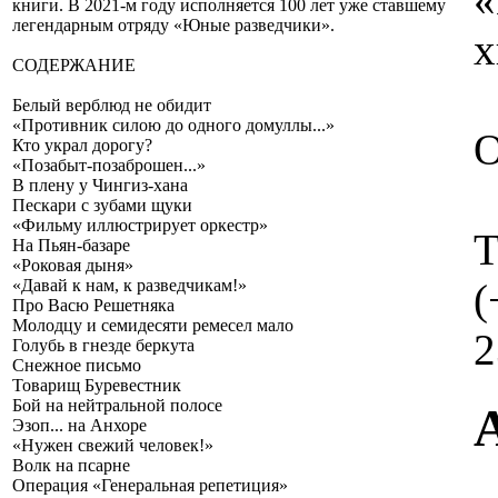
книги. В 2021-м году исполняется 100 лет уже ставшему
легендарным отряду «Юные разведчики».
х
СОДЕРЖАНИЕ
Белый верблюд не обидит
«Противник силою до одного домуллы...»
О
Кто украл дорогу?
«Позабыт-позаброшен...»
В плену у Чингиз-хана
Пескари с зубами щуки
«Фильму иллюстрирует оркестр»
Т
На Пьян-базаре
«Роковая дыня»
(
«Давай к нам, к разведчикам!»
Про Васю Решетняка
Молодцу и семидесяти ремесел мало
2
Голубь в гнезде беркута
Снежное письмо
Товарищ Буревестник
Бой на нейтральной полосе
Эзоп... на Анхоре
«Нужен свежий человек!»
Волк на псарне
Операция «Генеральная репетиция»