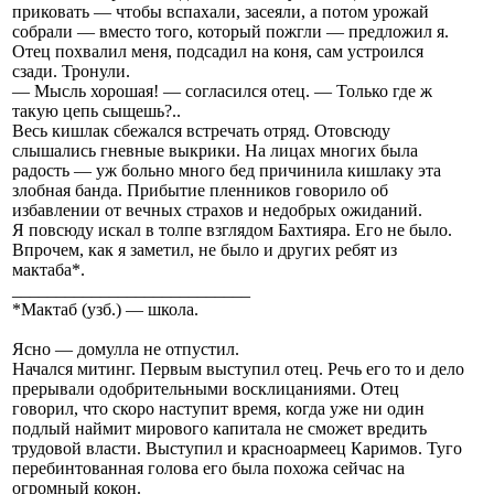
приковать — чтобы вспахали, засеяли, а потом урожай
собрали — вместо того, который пожгли — предложил я.
Отец похвалил меня, подсадил на коня, сам устроился
сзади. Тронули.
— Мысль хорошая! — согласился отец. — Только где ж
такую цепь сыщешь?..
Весь кишлак сбежался встречать отряд. Отовсюду
слышались гневные выкрики. На лицах многих была
радость — уж больно много бед причинила кишлаку эта
злобная банда. Прибытие пленников говорило об
избавлении от вечных страхов и недобрых ожиданий.
Я повсюду искал в толпе взглядом Бахтияра. Его не было.
Впрочем, как я заметил, не было и других ребят из
мактаба*.
___________________________
*Мактаб (узб.) — школа.
Ясно — домулла не отпустил.
Начался митинг. Первым выступил отец. Речь его то и дело
прерывали одобрительными восклицаниями. Отец
говорил, что скоро наступит время, когда уже ни один
подлый наймит мирового капитала не сможет вредить
трудовой власти. Выступил и красноармеец Каримов. Туго
перебинтованная голова его была похожа сейчас на
огромный кокон.