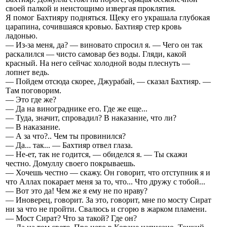
своей палкой и неистощимо извергая проклятия.
Я помог Бахтияру подняться. Щеку его украшала глубокая
царапина, сочившаяся кровью. Бахтияр стер кровь
ладонью.
— Из-за меня, да? — виновато спросил я. — Чего он так
раскалился — чисто самовар без воды. Гляди, какой
красный. На него сейчас холодной воды плеснуть —
лопнет ведь.
— Пойдем отсюда скорее, Джурабай, — сказал Бахтияр. —
Там поговорим.
— Это где же?
— Да на винограднике его. Где же еще...
— Туда, значит, спровадил? В наказание, что ли?
— В наказание.
— А за что?.. Чем ты провинился?
— Да... так... — Бахтияр отвел глаза.
— Не-ет, так не годится, — обиделся я. — Ты скажи
честно. Домуллу своего покрываешь.
— Хочешь честно — скажу. Он говорит, что отступник я и
что Аллах покарает меня за то, что... Что дружу с тобой...
— Вот это да! Чем же я ему не по нраву?
— Иноверец, говорит. За это, говорит, мне по мосту Сират
ни за что не пройти. Свалюсь и сгорю в жарком пламени.
— Мост Сират? Что за такой? Где он?