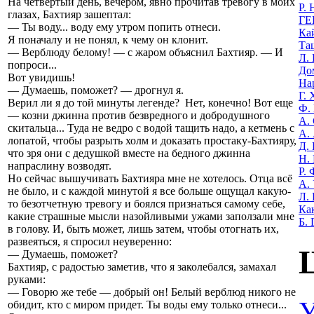
На четвертый день, вечером, явно прочитав тревогу в моих
Р.
глазах, Бахтияр зашептал:
ГЕ
— Ты воду... воду ему утром попить отнеси.
Ка
Я поначалу и не понял, к чему он клонит.
Та
— Верблюду белому! — с жаром объяснил Бахтияр. — И
Л.
попроси...
До
Вот увидишь!
На
— Думаешь, поможет? — дрогнул я.
Г.
Верил ли я до той минуты легенде? Нет, конечно! Вот еще
Ф.
— козни джинна против безвредного и добродушного
А.
скитальца... Туда не ведро с водой тащить надо, а кетмень с
А.
лопатой, чтобы разрыть холм и доказать простаку-Бахтияру,
Д.
что зря они с дедушкой вместе на бедного джинна
Н.
напраслину возводят.
Р. 
Но сейчас вышучивать Бахтияра мне не хотелось. Отца всё
А. 
не было, и с каждой минутой я все больше ощущал какую-
Л.
то безотчетную тревогу и боялся признаться самому себе,
Ка
какие страшные мысли назойливыми ужами заползали мне
Б.
в голову. И, быть может, лишь затем, чтобы отогнать их,
развеяться, я спросил неуверенно:
— Думаешь, поможет?
Бахтияр, с радостью заметив, что я заколебался, замахал
руками:
— Говорю же тебе — добрый он! Белый верблюд никого не
У
обидит, кто с миром придет. Ты воды ему только отнеси...