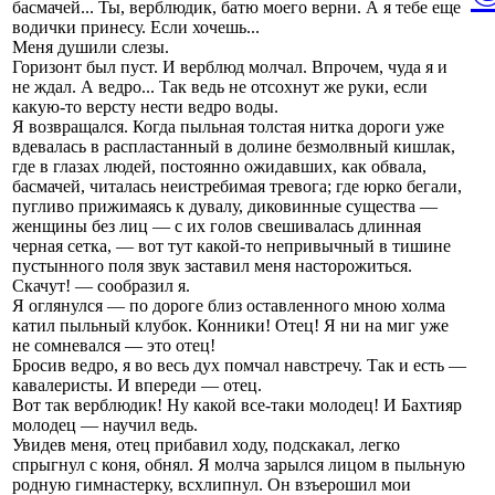
басмачей... Ты, верблюдик, батю моего верни. А я тебе еще
водички принесу. Если хочешь...
Меня душили слезы.
Горизонт был пуст. И верблюд молчал. Впрочем, чуда я и
не ждал. А ведро... Так ведь не отсохнут же руки, если
какую-то версту нести ведро воды.
Я возвращался. Когда пыльная толстая нитка дороги уже
вдевалась в распластанный в долине безмолвный кишлак,
где в глазах людей, постоянно ожидавших, как обвала,
басмачей, читалась неистребимая тревога; где юрко бегали,
пугливо прижимаясь к дувалу, диковинные существа —
женщины без лиц — с их голов свешивалась длинная
черная сетка, — вот тут какой-то непривычный в тишине
пустынного поля звук заставил меня насторожиться.
Скачут! — сообразил я.
Я оглянулся — по дороге близ оставленного мною холма
катил пыльный клубок. Конники! Отец! Я ни на миг уже
не сомневался — это отец!
Бросив ведро, я во весь дух помчал навстречу. Так и есть —
кавалеристы. И впереди — отец.
Вот так верблюдик! Ну какой все-таки молодец! И Бахтияр
молодец — научил ведь.
Увидев меня, отец прибавил ходу, подскакал, легко
спрыгнул с коня, обнял. Я молча зарылся лицом в пыльную
родную гимнастерку, всхлипнул. Он взъерошил мои