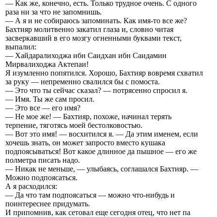
— Как же, конечно, есть. Только трудное очень. С одного
раза ни за что не запомнишь.
— А я и не собираюсь запоминать. Как имя-то все же?
Бахтияр молитвенно закатил глаза и, словно читая
засверкавший в его мозгу огненными буквами текст,
выпалил:
— Хайдаралиходжа ибн Саидхан ибн Саидамин
Мирвалиходжа Актепаи!
Я изумленно попятился. Хорошо, Бахтияр вовремя схватил
за руку — непременно свалился бы с помоста.
— Это что ты сейчас сказал? — потрясенно спросил я.
— Имя. Ты же сам просил.
— Это все — его имя?
— Не мое же! — Бахтияр, похоже, начинал терять
терпение, тяготясь моей бестолковостью.
— Вот это имя! — восхитился я. — Да этим именем, если
хочешь знать, он может запросто вместо кушака
подпоясываться! Вот какое длинное да пышное — его же
полметра писать надо.
— Никак не меньше, — улыбаясь, соглашался Бахтияр. —
Можно подпоясаться.
А я расходился:
— Да что там подпоясаться — можно что-нибудь и
поинтереснее придумать.
И припомнив, как сетовал еще сегодня отец, что нет па