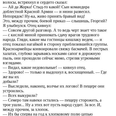
волосы, встряхнул и сердито сказал:
— Ай да Жорка! Стыд-то какой! Сын командира
доблестной Красной Армии — и нюни развесил.
Непорядок! Ну-ка, живо принять бравый вид!
Это, между прочим, боевой приказ — слышишь, Георгий?
Я улыбнулся. Отец кивнул:
— Совсем другой разговор. А то ведь черт знает что такое
— с кислой миной принимать сдачу врагов трудового
народа. Гляди, какие мы гостинцы кишлаку ведем, — и
отец показал нагайкой в сторону приблизившейся группы.
Красноармейцы конвоировали связку басмачей. В пестрых
халатах, глубоко зарываясь носками сапог в дорожную
пыль, они проходили сейчас мимо, стреляя угрюмыми
взглядами.
— Видал, какие недовольные! — кивнул отец.
— Здорово! — только и выдохнул я, восхищенный. — Где
же вы их
добыли?
— Выследили, наконец, волчье их логово! В пещере они
устроились.
— Всех выкурили?
— Семеро там навеки остались — пещеру сторожить, а
трое ушли... Ну а этих вот пусть народ судит. За все. И,
между прочим, за хлопок.
— Их бы сперва на год к хлопковому полю цепью