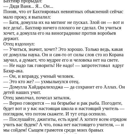
Бахтияр прорыдал:
— Дядя Ваня... Я... Он...
Поняв, что от Бахтияровых невнятных объяснений сейчас
мало проку, я выпалил:
— Батя, домулла их на митинг не пускал. Злой он — вот и
все дела!.. Бахтияр ничего плохого не сделал. Он учиться
хочет, а домулла его на винограднике против воробьев
держит.
Отец вздохнул:
— Учиться, значит, хочет? Это хорошо. Только ведь, какая
от домуллы наука. Он и сам-то от силы слов сто из Корана
заучил, а думает, что мудрее его и человека нет на свете.
— Не надо так говорить! Не надо! — запротестовал вдруг
Базар-ака.
— Он, и вправду, ученый человек.
— Это кто же? — ухмыльнулся отец.
— Домулла Хайдаралиходжа — да сохранит его Аллах. Он
детей наших учит.
Отец замолчал, почесал затылок.
— Верно говорится — на безрыбье и рак рыба. Погодите,
будет вот и у вас настоящая школа и настоящий учитель —
поглядим, что потом скажете. И тут отца осенило.
— Послушайте, джигиты, есть идея! А хотите всем отрядом
учить вас будем? А что, пока нет настоящего учителя, — и
мы сойдем! Сыщем грамотея среди моих бравых