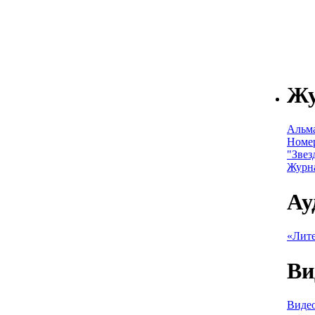
Ж
Альм
Номе
"Звез
Журн
Ау
«Лите
Ви
Видео