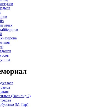
истунов
урдыев
н
аров
йз
йзуллах
дайбердиев
й
хназарова
евяков
уф
лдашев
нусов
супова
мориал
дуллаев
грамов
ракин
сильев (Василид 2)
стокова
рбузенко (М. Гар)