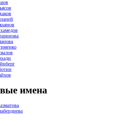
ршов
ьясов
хаков
апаней
кьянов
ухамедов
таринова
манова
тименко
азылов
рхади
йнберг
ботин
айхов
вые имена
азматова
лабердиева