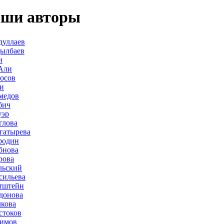
ши авторы
дуллаев
дылбаев
и
Али
осов
и
медов
бич
уэр
глова
гатырева
родин
бнова
рова
льский
сильева
тштейн
донова
лкова
стоков
лимов