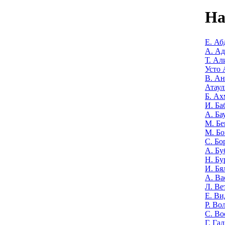
На
Е. Аб
А. А
Т. Ал
Усто 
В. Ан
Атаул
Б. Ах
И. Ба
А. Ба
М. Бе
М. Бо
С. Бо
А. Бу
Н. Бу
И. Бя
А. Ва
Л. Ве
Е. Ви
Р. Во
С. Во
Г. Га