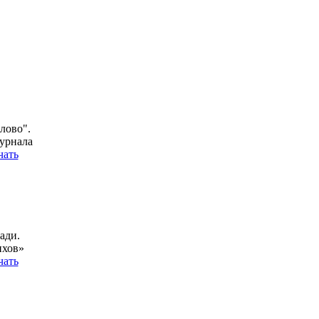
лово".
урнала
чать
ади.
ихов»
чать