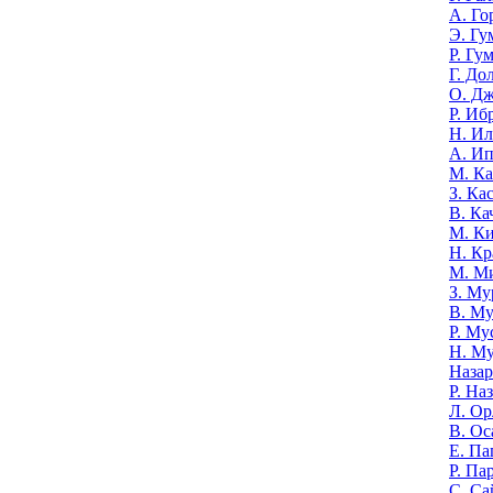
А. Го
Э. Гу
Р. Гу
Г. До
О. Д
Р. Иб
Н. И
А. И
М. К
З. Ка
В. Ка
М. К
Н. Кр
М. М
З. Му
В. Му
Р. Му
Н. М
Назар
Р. На
Л. Ор
В. Ос
Е. Па
Р. Па
С. Са