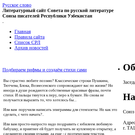
Русское слово
Литературный сайт Совета по русской литературе
Союза писателей Республики Узбекистан
.
Главная
Правила сайта
Список СРЛ
Архив новостей
Об
Подбираем рифмы и создаём стихи сами
Вы страстно любите поэзию? Классические строки Пушкина,
Засед
Тютчева, Блока, Вознесенского сопровождают вас по жизни? Но
иногда в душе рождаются собственные красивые фразы, почти
На
стихи. И пальцы тянутся к перу, перо к бумаге. Но снова не
получается выразить то, что хотелось бы...
Или вам поручили написать эпиграммы для стенгазеты. Но как это
Союз 
сделать, с чего начать?..
Адрес
Или вам просто-напросто надо поздравить с юбилеем любимую
г. Т
бабушку, и приятнее ей будет получить не купленную открытку, а
сделанную своими руками, да еще - с поэтическим текстом.