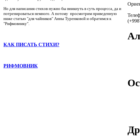
Ориен
Но для написания стихов нужно бы вникнуть в суть процесса, да и
потренироваться немного. А потому просмотрим приведенную
Теле
ниже статью "для чайников" Анны Туренковой и обратимся к
(+998
"Рифмовнику".
Ал
КАК ПИСАТЬ СТИХИ?
РИФМОВНИК
Ос
Др