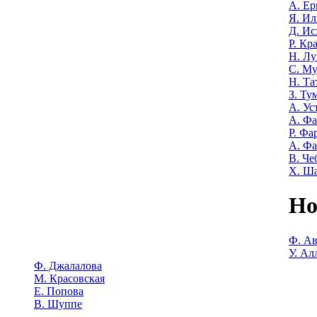
А. Е
Я. Ил
Д. Ис
Р. Кр
Н. Лу
С. М
Н. Та
З. Ту
А. Ус
А. Ф
Р. Фа
А. Фа
В. Че
Х. Ш
Но
Ф. Ав
У. Ал
Ф. Джалалова
М. Красовская
Е. Попова
В. Шуппе