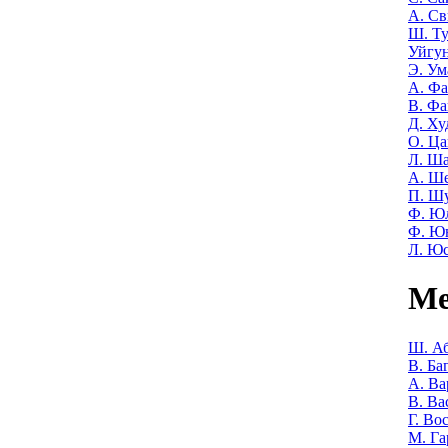
А. Св
Ш. Т
Уйгу
Э. Ум
А. Фа
В. Фа
Д. Ху
О. Ца
Л. Ша
А. Ш
П. Ш
Ф. Ю
Ф. Ю
Л. Ю
Ме
Ш. Аб
В. Ба
А. Ва
В. Ва
Г. Во
М. Га