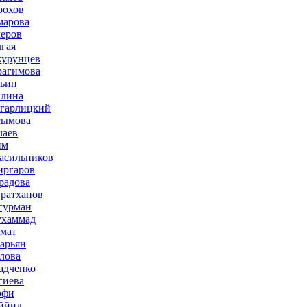
рохов
марова
меров
лгая
журунцев
рагимова
льин
плина
агарлицкий
сымова
чаев
им
асильников
иргаров
радова
ратханов
сурман
ухаммад
мат
зарьян
лова
адченко
гиева
рфи
ййид