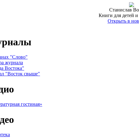
Станислав Во
Книги для детей и
Открыть в нов
урналы
анах "Слово"
ра журнала
да Востока"
ал "Восток свыше"
дио
ратурная гостиная»
део
тека