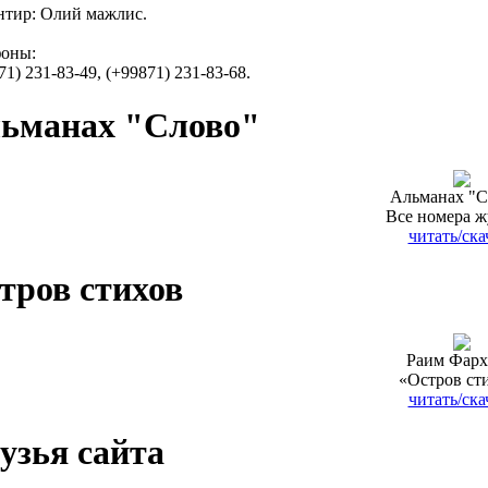
тир: Олий мажлис.
фоны:
71) 231-83-49, (+99871) 231-83-68.
ьманах "Слово"
Альманах "С
Все номера ж
читать/ска
тров стихов
Раим Фарх
«Остров ст
читать/ска
узья сайта