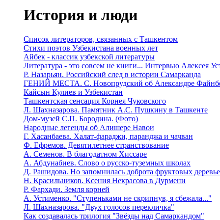
История и люди
Список литераторов, связанных с Ташкентом
Стихи поэтов Узбекистана военных лет
Айбек - классик узбекской литературы
Литература - это совсем не книги... Интервью Алексея У
Р. Назарьян. Российский след в истории Самарканда
ГЕНИЙ МЕСТА. C. Новопрудский об Александре Файнб
Кайсын Кулиев и Узбекистан
Ташкентская сенсация Корнея Чуковского
Л. Шахназарова. Памятник А.С. Пушкину в Ташкенте
Дом-музей С.П. Бородина. (Фото)
Народные легенды об Алишере Навои
Г. Хасанбаева. Халат-фараджи, паранджа и чачван
Ф. Ефремов. Девятилетнее странствование
А. Семенов. В благодатном Хиссаре
А. Абдунабиев. Слово о русско-туземных школах
Д. Рашидова. Но запомнилась доброта фруктовых деревь
Н. Красильников. Ксения Некрасова в Дурмени
Р. Фархади. Земля корней
А. Устименко. "Ступеньками не скрипнув, я сбежала..."
Л. Шахназарова. "Двух голосов перекличка"
Как создавалась трилогия "Звёзды над Самаркандом"