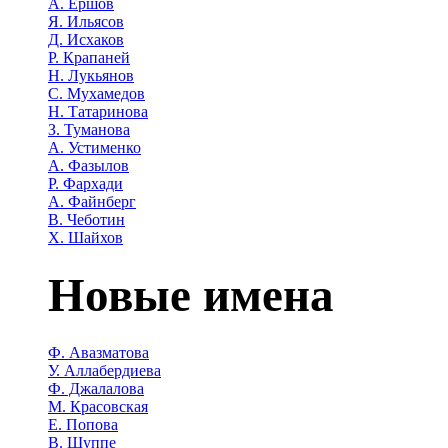
А. Ершов
Я. Ильясов
Д. Исхаков
Р. Крапаней
Н. Лукьянов
С. Мухамедов
Н. Татаринова
З. Туманова
А. Устименко
А. Фазылов
Р. Фархади
А. Файнберг
В. Чеботин
Х. Шайхов
Новые имена
Ф. Авазматова
У. Аллабердиева
Ф. Джалалова
М. Красовская
Е. Попова
В. Шуппе