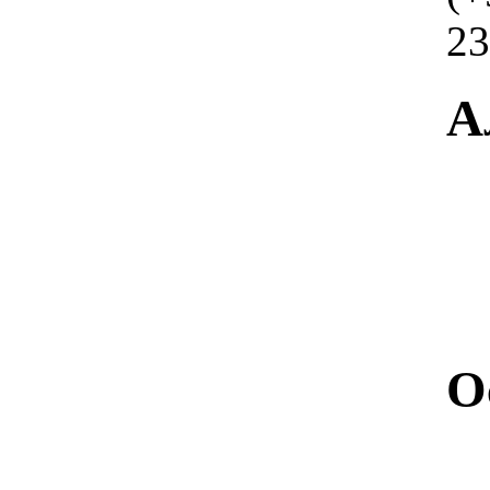
23
А
О