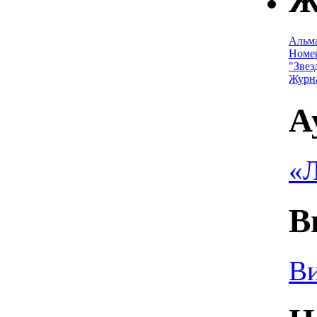
Ж
Альм
Номе
"Звез
Журн
А
«Л
В
Ви