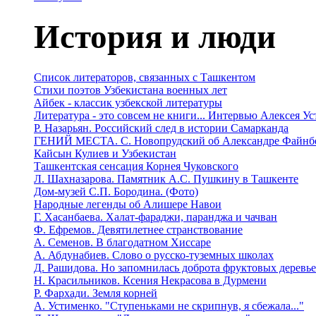
История и люди
Список литераторов, связанных с Ташкентом
Стихи поэтов Узбекистана военных лет
Айбек - классик узбекской литературы
Литература - это совсем не книги... Интервью Алексея У
Р. Назарьян. Российский след в истории Самарканда
ГЕНИЙ МЕСТА. C. Новопрудский об Александре Файнб
Кайсын Кулиев и Узбекистан
Ташкентская сенсация Корнея Чуковского
Л. Шахназарова. Памятник А.С. Пушкину в Ташкенте
Дом-музей С.П. Бородина. (Фото)
Народные легенды об Алишере Навои
Г. Хасанбаева. Халат-фараджи, паранджа и чачван
Ф. Ефремов. Девятилетнее странствование
А. Семенов. В благодатном Хиссаре
А. Абдунабиев. Слово о русско-туземных школах
Д. Рашидова. Но запомнилась доброта фруктовых деревь
Н. Красильников. Ксения Некрасова в Дурмени
Р. Фархади. Земля корней
А. Устименко. "Ступеньками не скрипнув, я сбежала..."