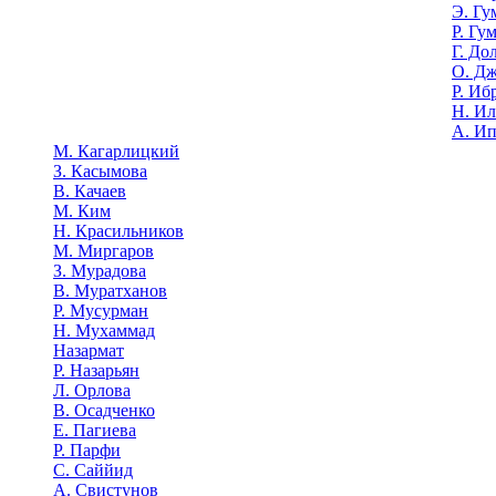
Э. Гу
Р. Гу
Г. До
О. Д
Р. Иб
Н. И
А. И
М. Кагарлицкий
З. Касымова
В. Качаев
М. Ким
Н. Красильников
М. Миргаров
З. Мурадова
В. Муратханов
Р. Мусурман
Н. Мухаммад
Назармат
Р. Назарьян
Л. Орлова
В. Осадченко
Е. Пагиева
Р. Парфи
С. Саййид
А. Свистунов