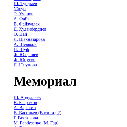
Ш. Турдыев
Уйгун
Э. Умаров
А. Файз
В. Файзуллах
Д. Худайбердиев
О. Цай
Л. Шахназарова
А. Шевяков
П. Шуф
Ф. Юлдашев
Ф. Юнусов
Л. Юсупова
Мемориал
Ш. Абдуллаев
В. Баграмов
А. Варакин
В. Васильев (Василид 2)
Г. Востокова
М. Гарбузенко (М. Гар)