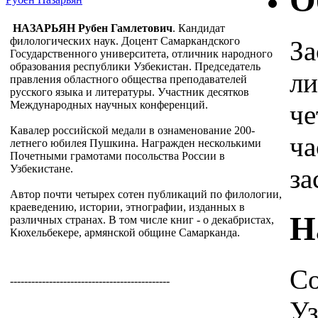
О
НАЗАРЬЯН Рубен Гамлетович
. Кандидат
филологических наук. Доцент Самаркандского
За
Государственного университета, отличник народного
образования республики Узбекистан. Председатель
ли
правления областного общества преподавателей
русского языка и литературы. Участник десятков
Международных научных конференций.
че
Кавалер российской медали в ознаменование 200-
ча
летнего юбилея Пушкина. Награжден несколькими
Почетными грамотами посольства России в
Узбекистане.
за
Автор почти четырех сотен публикаций по филологии,
краеведению, истории, этнографии, изданных в
Н
различных странах. В том числе книг - о декабристах,
Кюхельбекере, армянской общине Самарканда.
Со
---------------------------------------------
Уз