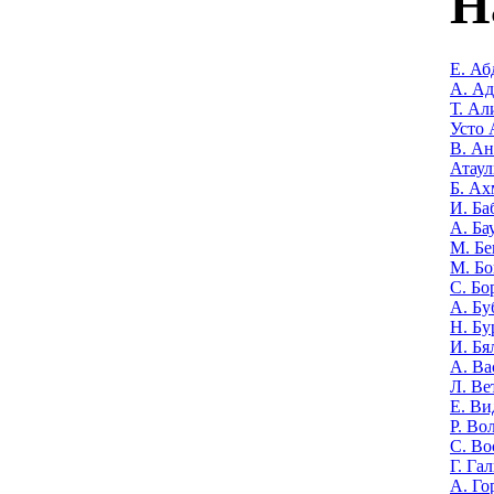
Н
Е. Аб
А. А
Т. Ал
Усто 
В. Ан
Атаул
Б. Ах
И. Ба
А. Ба
М. Бе
М. Бо
С. Бо
А. Бу
Н. Бу
И. Бя
А. Ва
Л. Ве
Е. Ви
Р. Во
С. Во
Г. Га
А. Го