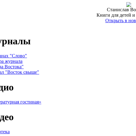
Станислав Во
Книги для детей и
Открыть в нов
урналы
анах "Слово"
ра журнала
да Востока"
ал "Восток свыше"
дио
ратурная гостиная»
део
тека