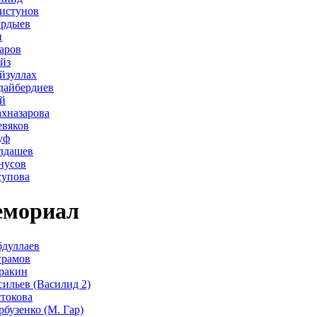
истунов
урдыев
н
аров
йз
йзуллах
дайбердиев
й
хназарова
евяков
уф
лдашев
нусов
супова
мориал
дуллаев
грамов
ракин
сильев (Василид 2)
стокова
рбузенко (М. Гар)