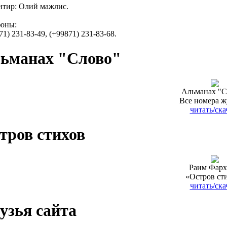
тир: Олий мажлис.
фоны:
71) 231-83-49, (+99871) 231-83-68.
ьманах "Слово"
Альманах "С
Все номера ж
читать/ска
тров стихов
Раим Фарх
«Остров ст
читать/ска
узья сайта