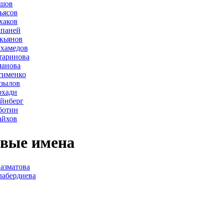
ршов
ьясов
хаков
апаней
кьянов
ухамедов
таринова
манова
тименко
азылов
рхади
йнберг
ботин
айхов
вые имена
азматова
лабердиева