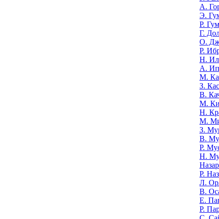
А. Го
Э. Гу
Р. Гу
Г. До
О. Д
Р. Иб
Н. И
А. И
М. К
З. Ка
В. Ка
М. К
Н. Кр
М. М
З. Му
В. Му
Р. Му
Н. М
Назар
Р. На
Л. Ор
В. Ос
Е. Па
Р. Па
С. Са