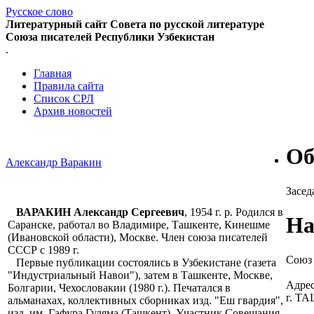
Русское слово
Литературный сайт Совета по русской литературе
Союза писателей Республики Узбекистан
.
Главная
Правила сайта
Список СРЛ
Архив новостей
Об
Александр Варакин
Засед
ВАРАКИН Александр Сергеевич
, 1954 г. р. Родился в
На
Саранске, работал во Владимире, Ташкенте, Кинешме
(Ивановской области), Москве. Член союза писателей
СССР с 1989 г.
Союз 
Первые публикации состоялись в Узбекистане (газета
"Индустриальный Навои"), затем в Ташкенте, Москве,
Адрес
Болгарии, Чехословакии (1980 г.). Печатался в
г. Т
альманахах, коллективных сборниках изд. "Еш гвардия",
изд. им. Гафура Гуляма (Ташкент). Участник Совещания