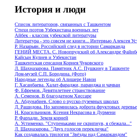
История и люди
Список литераторов, связанных с Ташкентом
Стихи поэтов Узбекистана военных лет
Айбек - классик узбекской литературы
Литература - это совсем не книги... Интервью Алексея У
Р. Назарьян. Российский след в истории Самарканда
ГЕНИЙ МЕСТА. C. Новопрудский об Александре Файнб
Кайсын Кулиев и Узбекистан
Ташкентская сенсация Корнея Чуковского
Л. Шахназарова. Памятник А.С. Пушкину в Ташкенте
Дом-музей С.П. Бородина. (Фото)
Народные легенды об Алишере Навои
Г. Хасанбаева. Халат-фараджи, паранджа и чачван
Ф. Ефремов. Девятилетнее странствование
А. Семенов. В благодатном Хиссаре
А. Абдунабиев. Слово о русско-туземных школах
Д. Рашидова. Но запомнилась доброта фруктовых деревь
Н. Красильников. Ксения Некрасова в Дурмени
Р. Фархади. Земля корней
А. Устименко. "Ступеньками не скрипнув, я сбежала..."
Л. Шахназарова. "Двух голосов перекличка"
Как создавалась трилогия "Звёзды над Самаркандом"