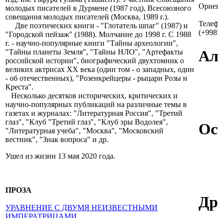
Ориен
молодых писателей в Дурмене (1987 год), Всесоюзного
совещания молодых писателей (Москва, 1989 г.).
Теле
Две поэтических книги - "Глотатель шпаг" (1987) и
(+998
"Городской пейзаж" (1988). Молчание до 1998 г. С 1988
г. - научно-популярные книги "Тайны археологии",
Ал
"Тайны планеты Земля", "Тайны НЛО", "Артефакты
российской истории", биографический двухтомник о
великих актрисах XX века (один том - о западных, один
- об отечественных), "Розенкрейцеры - рыцари Розы и
Креста".
Несколько десятков исторических, критических и
научно-популярных публикаций на различные темы в
газетах и журналах: "Литературная Россия", "Третий
глаз", "Клуб "Третий глаз", "Клуб эры Водолея",
Ос
"Литературная учеба", "Москва", "Московский
вестник", "Знак вопроса" и др.
Ушел из жизни 13 мая 2020 года.
ПРОЗА
Др
УРАВНЕНИЕ С ДВУМЯ НЕИЗВЕСТНЫМИ
ИМПЕРАТРИЦАМИ