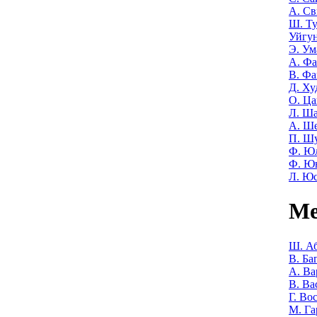
А. Св
Ш. Т
Уйгу
Э. Ум
А. Фа
В. Фа
Д. Ху
О. Ца
Л. Ша
А. Ш
П. Ш
Ф. Ю
Ф. Ю
Л. Ю
Ме
Ш. Аб
В. Ба
А. Ва
В. Ва
Г. Во
М. Га