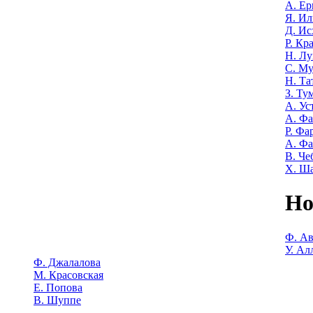
А. Е
Я. Ил
Д. Ис
Р. Кр
Н. Лу
С. М
Н. Та
З. Ту
А. Ус
А. Ф
Р. Фа
А. Фа
В. Че
Х. Ш
Но
Ф. Ав
У. Ал
Ф. Джалалова
М. Красовская
Е. Попова
В. Шуппе