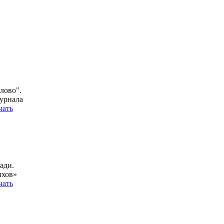
лово".
урнала
чать
ади.
ихов»
чать