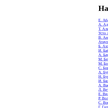
На
Е. Аб
А. А
Т. Ал
Усто 
В. Ан
Атаул
Б. Ах
И. Ба
А. Ба
М. Бе
М. Бо
С. Бо
А. Бу
Н. Бу
И. Бя
А. Ва
Л. Ве
Е. Ви
Р. Во
С. Во
Г. Га