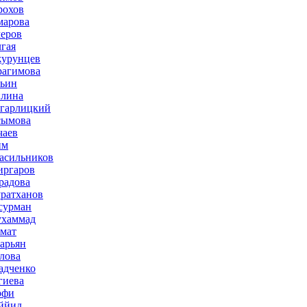
рохов
марова
меров
лгая
журунцев
рагимова
льин
плина
агарлицкий
сымова
чаев
им
асильников
иргаров
радова
ратханов
сурман
ухаммад
мат
зарьян
лова
адченко
гиева
рфи
ййид