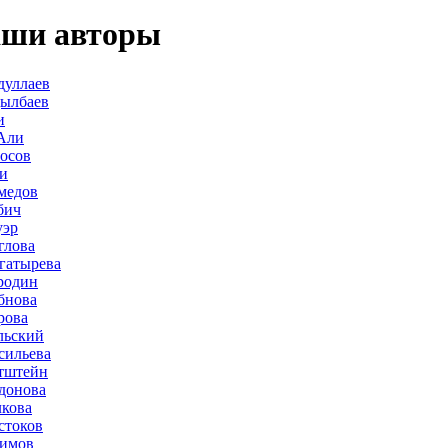
ши авторы
дуллаев
дылбаев
и
Али
осов
и
медов
бич
уэр
глова
гатырева
родин
бнова
рова
льский
сильева
тштейн
донова
лкова
стоков
лимов