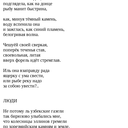
подглядела, как на донце
рыбу манит быстрина,
как, минуя тёмный камень,
воду вспенила она
и зажглась, как синий пламень,
белогривая волна.
Чешуёй своей сверкая,
поперёк теченья став,
своевольная, литая
вверх форель идёт стремглав.
Иль она взаправду рада
ящерку с ума свести,
или рыбе реку надо
за собою увести?..
ЛЮДИ
Не потому ль узбекские газели
так бирюзово улыбались мне,
что колесницы эллинов гремели
по хорезмийским камням и земле.