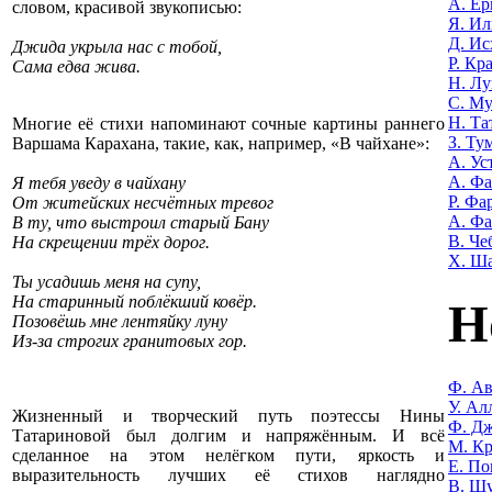
А. Е
словом, красивой звукописью:
Я. Ил
Д. Ис
Джида укрыла нас с тобой,
Р. Кр
Сама едва жива.
Н. Лу
С. М
Н. Та
Многие её стихи напоминают сочные картины раннего
З. Ту
Варшама Карахана, такие, как, например, «В чайхане»:
А. Ус
А. Ф
Я тебя уведу в чайхану
Р. Фа
От житейских несчётных тревог
А. Фа
В ту, что выстроил старый Бану
В. Че
На скрещении трёх дорог.
Х. Ш
Ты усадишь меня на супу,
На старинный поблёкший ковёр.
Н
Позовёшь мне лентяйку луну
Из-за строгих гранитовых гор.
Ф. Ав
У. Ал
Жизненный и творческий путь поэтессы Нины
Ф. Дж
Татариновой был долгим и напряжённым. И всё
М. Кр
сделанное на этом нелёгком пути, яркость и
Е. По
выразительность лучших её стихов наглядно
В. Ш