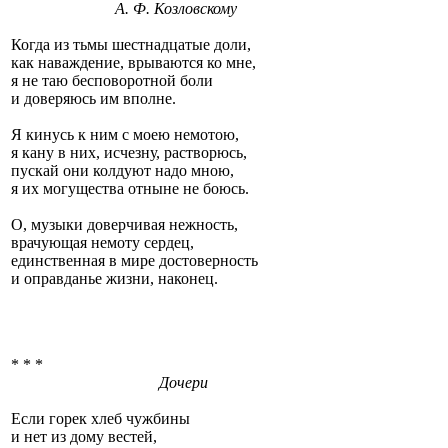
А. Ф. Козловскому
Когда из тьмы шестнадцатые доли,
как наваждение, врываются ко мне,
я не таю бесповоротной боли
и доверяюсь им вполне.
Я кинусь к ним с моею немотою,
я кану в них, исчезну, растворюсь,
пускай они колдуют надо мною,
я их могущества отныне не боюсь.
О, музыки доверчивая нежность,
врачующая немоту сердец,
единственная в мире достоверность
и оправданье жизни, наконец.
* * *
Дочери
Если горек хлеб чужбины
и нет из дому вестей,