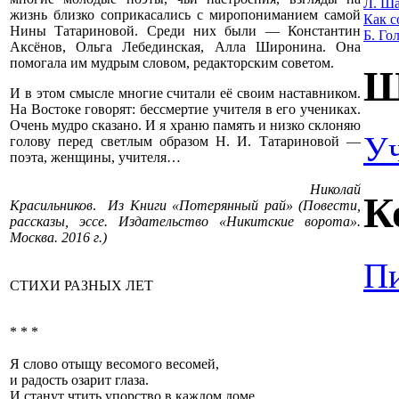
Л. Ша
жизнь близко соприкасались с миропониманием самой
Как с
Нины Татариновой. Среди них были — Константин
Б. Го
Аксёнов, Ольга Лебединская, Алла Широнина. Она
помогала им мудрым словом, редакторским советом.
Ш
И в этом смысле многие считали её своим наставником.
На Востоке говорят: бессмертие учителя в его учениках.
Очень мудро сказано. И я храню память и низко склоняю
У
голову перед светлым образом Н. И. Татариновой —
поэта, женщины, учителя…
Николай
К
Красильников
.
Из Книги «Потерянный рай» (Повести,
рассказы, эссе. Издательство «Никитские ворота».
Москва. 2016 г.)
Пи
СТИХИ РАЗНЫХ ЛЕТ
* * *
Я слово отыщу весомого весомей,
и радость озарит глаза.
И станут чтить упорство в каждом доме,