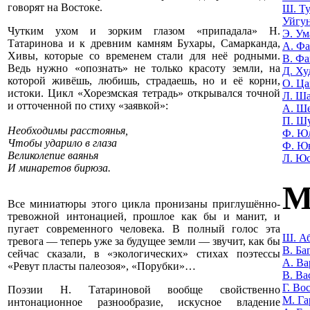
говорят на Востоке.
Ш. Т
Уйгу
Чутким ухом и зорким глазом «припадала» Н.
Э. Ум
Татаринова и к древним камням Бухары, Самарканда,
А. Фа
Хивы, которые со временем стали для неё родными.
В. Фа
Ведь нужно «опознать» не только красоту земли, на
Д. Ху
которой живёшь, любишь, страдаешь, но и её корни,
О. Ца
истоки. Цикл «Хорезмская тетрадь» открывался точной
Л. Ша
и отточенной по стиху «заявкой»:
А. Ш
П. Ш
Необходимы расстоянья,
Ф. Ю
Чтобы ударило в глаза
Ф. Ю
Великолепие ваянья
Л. Ю
И минаретов бирюза.
М
Все миниатюры этого цикла пронизаны приглушённо-
тревожной интонацией, прошлое как бы и манит, и
пугает современного человека. В полный голос эта
Ш. Аб
тревога — теперь уже за будущее земли — звучит, как бы
В. Ба
сейчас сказали, в «экологических» стихах поэтессы
А. Ва
«Ревут пласты палеозоя», «Порубки»…
В. Ва
Г. Во
Поэзии Н. Татариновой вообще свойственно
М. Га
интонационное разнообразие, искусное владение