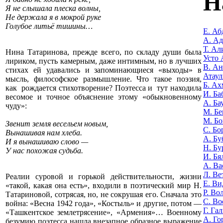
Н
Я не слышала плеска волны,
Не держала я в мокрой руке
Голубое литьё тишины…
Е. Аб
А. А
Т. Ал
Нина Татаринова, прежде всего, по складу души была
Усто 
лириком, пусть камерным, даже интимным, но в лучших
В. Ан
стихах ей удавались и запоминающиеся «выходы» в
Атаул
мысль, философское размышление. Что такое поэзия,
Б. Ах
как рождается стихотворение? Поэтесса и тут находила
И. Ба
весомое и точное объяснение этому «обыкновенному
А. Ба
чуду»:
М. Бе
М. Бо
Звенит земля весельем новым,
С. Бо
Вынашивая нам хлеба.
А. Бу
И я вынашиваю слово —
Н. Бу
У нас похожая судьба.
И. Бя
А. Ва
Л. Ве
Реалии суровой и горькой действительности, жизни
Е. Ви
«такой, какая она есть», входили в поэтический мир Н.
Р. Во
Татариновой, сотрясая, но, не сокрушая его. Сначала это
С. Во
война: «Весна 1942 года», «Костыль» и другие, потом —
Г. Га
«Ташкентское землетрясение», «Армения»… Военному
А. Го
безумию поэтесса нашла внезапное образное выражение