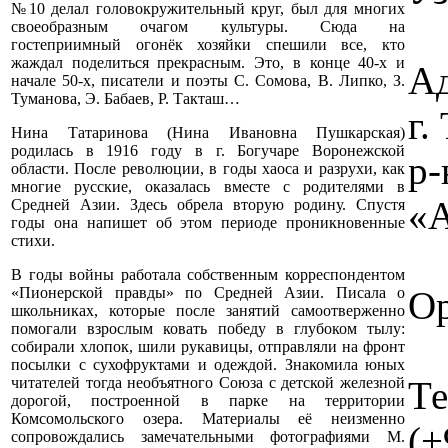
№10 делал головокружительный круг, был для многих
своеобразным очагом культуры. Сюда на
гостеприимный огонёк хозяйки спешили все, кто
жаждал поделиться прекрасным. Это, в конце 40-х и
Ад
начале 50-х, писатели и поэты С. Сомова, В. Липко, З.
Туманова, Э. Бабаев, Р. Такташ…
г
Нина Татаринова (Нина Ивановна Пушкарская)
родилась в 1916 году в г. Богучаре Воронежской
р-
области. После революции, в годы хаоса и разрухи, как
многие русские, оказалась вместе с родителями в
«А
Средней Азии. Здесь обрела вторую родину. Спустя
годы она напишет об этом периоде проникновенные
стихи.
В годы войны работала собственным корреспондентом
Ор
«Пионерской правды» по Средней Азии. Писала о
школьниках, которые после занятий самоотверженно
помогали взрослым ковать победу в глубоком тылу:
собирали хлопок, шили рукавицы, отправляли на фронт
посылки с сухофруктами и одеждой. Знакомила юных
Те
читателей тогда необъятного Союза с детской железной
дорогой, построенной в парке на территории
Комсомольского озера. Материалы её неизменно
(+
сопровождались замечательными фотографиями М.