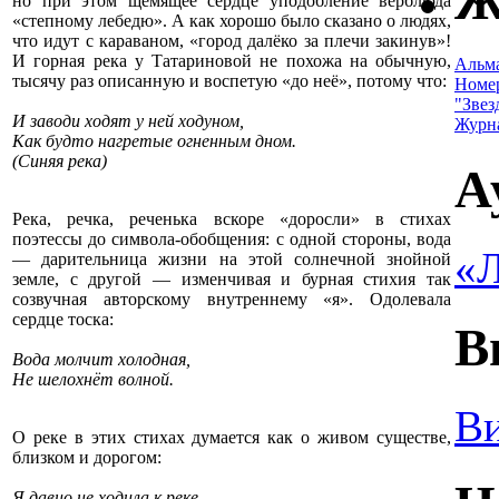
Ж
но при этом щемящее сердце уподобление верблюда
«степному лебедю». А как хорошо было сказано о людях,
что идут с караваном, «город далёко за плечи закинув»!
И горная река у Татариновой не похожа на обычную,
Альм
тысячу раз описанную и воспетую «до неё», потому что:
Номе
"Звез
И заводи ходят у ней ходуном,
Журн
Как будто нагретые огненным дном.
(Синяя река)
А
Река, речка, реченька вскоре «доросли» в стихах
поэтессы до символа-обобщения: с одной стороны, вода
«Л
— дарительница жизни на этой солнечной знойной
земле, с другой — изменчивая и бурная стихия так
созвучная авторскому внутреннему «я». Одолевала
сердце тоска:
В
Вода молчит холодная,
Не шелохнёт волной.
Ви
О реке в этих стихах думается как о живом существе,
близком и дорогом:
Я давно не ходила к реке,