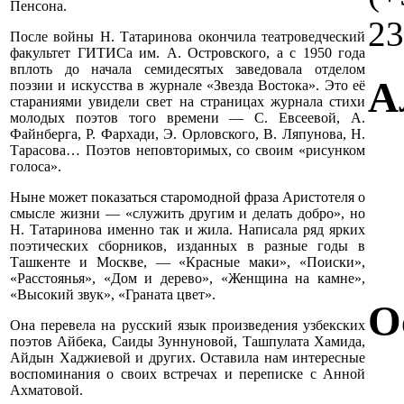
Пенсона.
23
После войны Н. Татаринова окончила театроведческий
факультет ГИТИСа им. А. Островского, а с 1950 года
вплоть до начала семидесятых заведовала отделом
А
поэзии и искусства в журнале «Звезда Востока». Это её
стараниями увидели свет на страницах журнала стихи
молодых поэтов того времени — С. Евсеевой, А.
Файнберга, Р. Фархади, Э. Орловского, В. Ляпунова, Н.
Тарасова… Поэтов неповторимых, со своим «рисунком
голоса».
Ныне может показаться старомодной фраза Аристотеля о
смысле жизни — «служить другим и делать добро», но
Н. Татаринова именно так и жила. Написала ряд ярких
поэтических сборников, изданных в разные годы в
Ташкенте и Москве, — «Красные маки», «Поиски»,
«Расстоянья», «Дом и дерево», «Женщина на камне»,
«Высокий звук», «Граната цвет».
О
Она перевела на русский язык произведения узбекских
поэтов Айбека, Саиды Зуннуновой, Ташпулата Хамида,
Айдын Хаджиевой и других. Оставила нам интересные
воспоминания о своих встречах и переписке с Анной
Ахматовой.