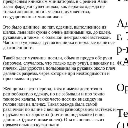
прекрасным книжным миниатюрам, в Средней Азии
халат-фараджи существовал, как верхняя одежда не
только женщин, но и - ученых, духовенства,
государственных чиновников.
Ад
Это было длинное, до пят, одеяние, выполненное из
г
шелка, льна или сукна с очень длинными же, до колен,
рукавами, а также - с большой центральной застежкой.
Часто его украшала густая вышивка и немалые нашитые
р-
драгоценности.
«А
Такой халат мужчины носили, обычно продев обе руки
(впрочем, случалось, что только одну руку), внакидку на
плечах. Для удобства пользования на рукавах около плеч
делались разрезы, через которые при необходимости и
просовывали руки.
Ор
Женщины в этот период, хотя и имели достаточно
разнообразную одежду, но не забывали и про точно
такие же халаты, также часто нося их внакидку на
голове или на плечах. Такая одежда была самой
Те
различной по длине с великим разнообразием застежек и
с рукавами от коротких (почти до под мышек) и до
длинных (даже и ниже колен). Она выполнялась из
(+
прямоугольного куска ткани.