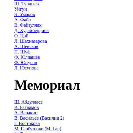
Ш. Турдыев
Уйгун
Э. Умаров
А. Файз
В. Файзуллах
Д. Худайбердиев
О. Цай
Л. Шахназарова
А. Шевяков
П. Шуф
Ф. Юлдашев
Ф. Юнусов
Л. Юсупова
Мемориал
Ш. Абдуллаев
В. Баграмов
А. Варакин
В. Васильев (Василид 2)
Г. Востокова
М. Гарбузенко (М. Гар)