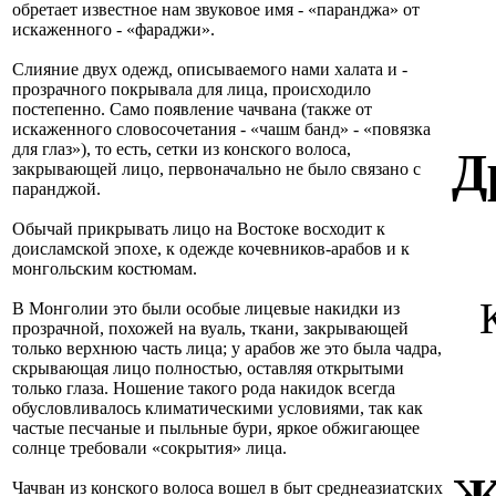
обретает известное нам звуковое имя - «паранджа» от
искаженного - «фараджи».
Слияние двух одежд, описываемого нами халата и -
прозрачного покрывала для лица, происходило
постепенно. Само появление чачвана (также от
искаженного словосочетания - «чашм банд» - «повязка
для глаз»), то есть, сетки из конского волоса,
Д
закрывающей лицо, первоначально не было связано с
паранджой.
Обычай прикрывать лицо на Востоке восходит к
доисламской эпохе, к одежде кочевников-арабов и к
монгольским костюмам.
В Монголии это были особые лицевые накидки из
прозрачной, похожей на вуаль, ткани, закрывающей
только верхнюю часть лица; у арабов же это была чадра,
скрывающая лицо полностью, оставляя открытыми
только глаза. Ношение такого рода накидок всегда
обусловливалось климатическими условиями, так как
частые песчаные и пыльные бури, яркое обжигающее
солнце требовали «сокрытия» лица.
Чачван из конского волоса вошел в быт среднеазиатских