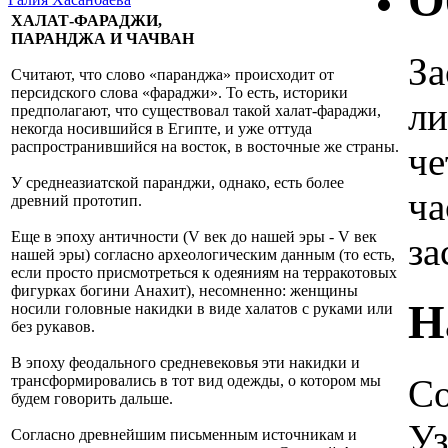
О
ХАЛАТ-ФАРАДЖИ,
ПАРАНДЖА И ЧАЧВАН
За
Считают, что слово «паранджа» происходит от
персидского слова «фараджи». То есть, историки
ли
предполагают, что существовал такой халат-фараджи,
некогда носившийся в Египте, и уже оттуда
распространившийся на восток, в восточные же страны.
че
У среднеазиатской паранджи, однако, есть более
ча
древний прототип.
Еще в эпоху античности (V век до нашей эры - V век
за
нашей эры) согласно археологическим данным (то есть,
если просто присмотреться к одеяниям на терракотовых
фигурках богини Анахит), несомненно: женщины
Н
носили головные накидки в виде халатов с руками или
без рукавов.
В эпоху феодального средневековья эти накидки и
Со
трансформировались в тот вид одежды, о котором мы
будем говорить дальше.
Уз
Согласно древнейшим письменным источникам и