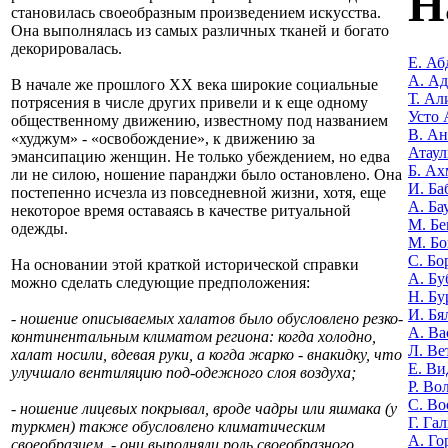
Н
становилась своеобразным произведением искусства.
Она выполнялась из самых различных тканей и богато
декорировалась.
Е. Аб
А. А
В начале же прошлого XX века широкие социальные
Т. Ал
потрясения в числе других привели и к еще одному
Усто 
общественному движению, известному под названием
В. Ан
«худжум» - «освобождение», к движению за
Атаул
эмансипацию женщин. Не только убеждением, но едва
Б. Ах
ли не силою, ношение паранджи было остановлено. Она
И. Ба
постепенно исчезла из повседневной жизни, хотя, еще
А. Ба
некоторое время оставаясь в качестве ритуальной
М. Бе
одежды.
М. Бо
С. Бо
На основании этой краткой исторической справки
А. Бу
можно сделать следующие предположения:
Н. Бу
И. Бя
- ношение описываемых халатов было обусловлено резко-
А. Ва
континентальным климатом региона: когда холодно,
Л. Ве
халат носили, вдевая руки, а когда жарко - внакидку, что
Е. Ви
улучшало вентиляцию под-одежного слоя воздуха;
Р. Во
С. Во
- ношение лицевых покрывал, вроде чадры или яшмака (у
Г. Га
туркмен) также обусловлено климатическим
А. Го
своеобразием, - они выполняли роль своеобразного