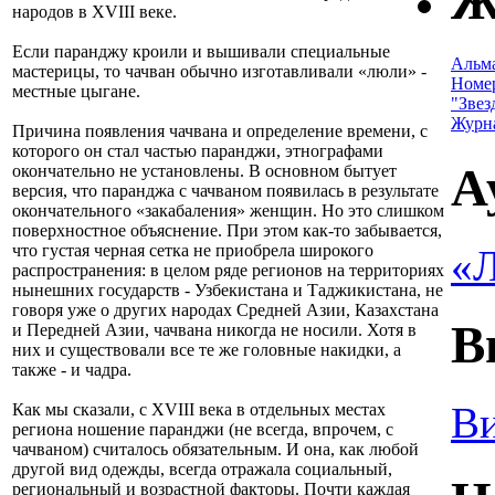
Ж
народов в XVIII веке.
Если паранджу кроили и вышивали специальные
Альм
мастерицы, то чачван обычно изготавливали «люли» -
Номе
местные цыгане.
"Звез
Журн
Причина появления чачвана и определение времени, с
которого он стал частью паранджи, этнографами
А
окончательно не установлены. В основном бытует
версия, что паранджа с чачваном появилась в результате
окончательного «закабаления» женщин. Но это слишком
поверхностное объяснение. При этом как-то забывается,
что густая черная сетка не приобрела широкого
«Л
распространения: в целом ряде регионов на территориях
нынешних государств - Узбекистана и Таджикистана, не
говоря уже о других народах Средней Азии, Казахстана
В
и Передней Азии, чачвана никогда не носили. Хотя в
них и существовали все те же головные накидки, а
также - и чадра.
Ви
Как мы сказали, с XVIII века в отдельных местах
региона ношение паранджи (не всегда, впрочем, с
чачваном) считалось обязательным. И она, как любой
другой вид одежды, всегда отражала социальный,
региональный и возрастной факторы. Почти каждая