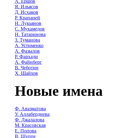
А. Ершов
Я. Ильясов
Д. Исхаков
Р. Крапаней
Н. Лукьянов
С. Мухамедов
Н. Татаринова
З. Туманова
А. Устименко
А. Фазылов
Р. Фархади
А. Файнберг
В. Чеботин
Х. Шайхов
Новые имена
Ф. Авазматова
У. Аллабердиева
Ф. Джалалова
М. Красовская
Е. Попова
В. Шуппе