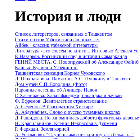
История и люди
Список литераторов, связанных с Ташкентом
Стихи поэтов Узбекистана военных лет
Айбек - классик узбекской литературы
Литература - это совсем не книги... Интервью Алексея У
Р. Назарьян. Российский след в истории Самарканда
ГЕНИЙ МЕСТА. C. Новопрудский об Александре Файнб
Кайсын Кулиев и Узбекистан
Ташкентская сенсация Корнея Чуковского
Л. Шахназарова. Памятник А.С. Пушкину в Ташкенте
Дом-музей С.П. Бородина. (Фото)
Народные легенды об Алишере Навои
Г. Хасанбаева. Халат-фараджи, паранджа и чачван
Ф. Ефремов. Девятилетнее странствование
А. Семенов. В благодатном Хиссаре
А. Абдунабиев. Слово о русско-туземных школах
Д. Рашидова. Но запомнилась доброта фруктовых деревь
Н. Красильников. Ксения Некрасова в Дурмени
Р. Фархади. Земля корней
А. Устименко. "Ступеньками не скрипнув, я сбежала..."