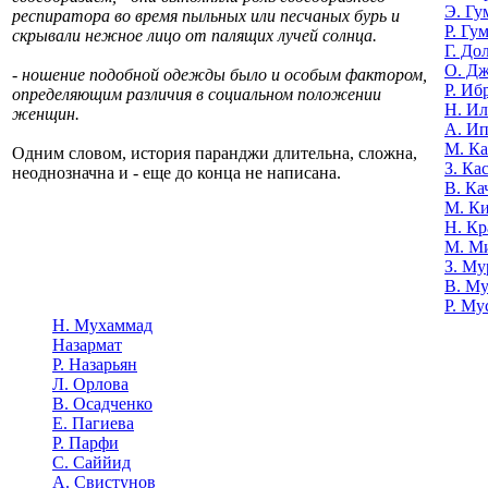
Э. Гу
респиратора во время пыльных или песчаных бурь и
Р. Гу
скрывали нежное лицо от палящих лучей солнца.
Г. До
О. Д
- ношение подобной одежды было и особым фактором,
Р. Иб
определяющим различия в социальном положении
Н. И
женщин.
А. И
М. К
Одним словом, история паранджи длительна, сложна,
З. Ка
неоднозначна и - еще до конца не написана.
В. Ка
М. К
Н. Кр
М. М
З. Му
В. Му
Р. Му
Н. Мухаммад
Назармат
Р. Назарьян
Л. Орлова
В. Осадченко
Е. Пагиева
Р. Парфи
С. Саййид
А. Свистунов