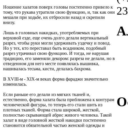
23
Ношение халатов поверх головы постепенно привело к
тому, что рукава утратили свою функцию, и, так как они
мешали при ходьбе, их отбросили назад и скрепили
внизу.
А
Лишь в головных накидках, употребляемых при
верховой езде, еще очень долго делали вертикальный
разрез, чтобы руки могли удерживать уздечку и повод.
Но у тех, кто переставал быть всадником, подобный
разрез утрачивал свою функцию. И тогда, не нарушая
традицию, его заменяли декором: разреза не делали, но в
отведенном для него месте появлялась вышивка,
нашивалась тесьма, кисти, делалась бахрома.
В XVIII-м - XIX-м веках форма фараджи значительно
изменилась.
Если раньше его делали из мягких тканей и,
О
естественно, форма халата была приближена к контурам
человеческой фигуры, то теперь его стали шить из
плотных тканей. Форма стала широкой, жесткой,
полностью скрывающей абрис живого человека. Такой
халат в виде головной жесткой накидки постепенно
становится обязательной частью женской одежды и