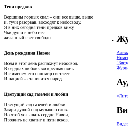
Тени предков
Вершины горных скал – они все выше, выше
и, тучи разорвав, восходят к небосводу.
Я в них сегодня тени предков вижу,
Чьи души в небо нес
Ж
желанный свет свободы.
Альм
День рождения Навои
Номе
"Звез
Всем в этот день распахнут небосвод.
Журн
В сердцах любовь воскресшая поет.
И с именем его наш мир светлеет.
И нацией – становится народ.
Ау
Цветущий сад газелей и любви
«Лите
Цветущий сад газелей и любви.
Ви
Замри душой над музыкою слов.
Но чтоб услышать сердце Навои,
Прожить не хватит и пяти веков.
Видео