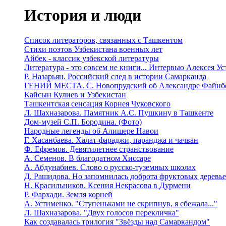
История и люди
Список литераторов, связанных с Ташкентом
Стихи поэтов Узбекистана военных лет
Айбек - классик узбекской литературы
Литература - это совсем не книги... Интервью Алексея У
Р. Назарьян. Российский след в истории Самарканда
ГЕНИЙ МЕСТА. C. Новопрудский об Александре Файнб
Кайсын Кулиев и Узбекистан
Ташкентская сенсация Корнея Чуковского
Л. Шахназарова. Памятник А.С. Пушкину в Ташкенте
Дом-музей С.П. Бородина. (Фото)
Народные легенды об Алишере Навои
Г. Хасанбаева. Халат-фараджи, паранджа и чачван
Ф. Ефремов. Девятилетнее странствование
А. Семенов. В благодатном Хиссаре
А. Абдунабиев. Слово о русско-туземных школах
Д. Рашидова. Но запомнилась доброта фруктовых деревь
Н. Красильников. Ксения Некрасова в Дурмени
Р. Фархади. Земля корней
А. Устименко. "Ступеньками не скрипнув, я сбежала..."
Л. Шахназарова. "Двух голосов перекличка"
Как создавалась трилогия "Звёзды над Самаркандом"