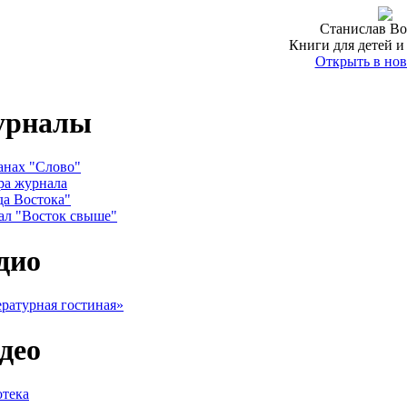
Станислав Во
Книги для детей и
Открыть в нов
урналы
анах "Слово"
ра журнала
да Востока"
ал "Восток свыше"
дио
ратурная гостиная»
део
тека