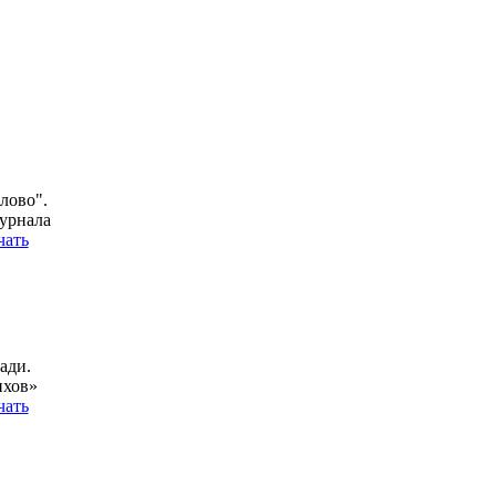
лово".
урнала
чать
ади.
ихов»
чать