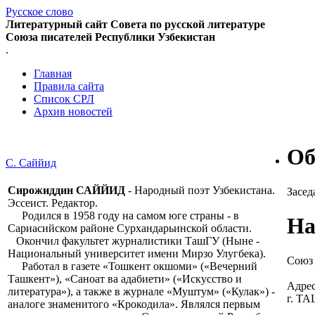
Русское слово
Литературный сайт Совета по русской литературе
Союза писателей Республики Узбекистан
.
Главная
Правила сайта
Список СРЛ
Архив новостей
Об
С. Саййид
Сирожиддин САЙЙИД
- Народный поэт Узбекистана.
Засед
Эссеист. Редактор.
Родился в 1958 году на самом юге страны - в
На
Сариасийском районе Сурхандарьинской области.
Окончил факультет журналистики ТашГУ (Ныне -
Национальный университет имени Мирзо Улугбека).
Союз 
Работал в газете «Тошкент окшоми» («Вечерний
Ташкент»), «Саноат ва адабиети» («Искусство и
Адрес
литература»), а также в журнале «Муштум» («Кулак») -
г. Т
аналоге знаменитого «Крокодила». Являлся первым