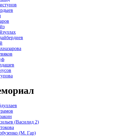
истунов
урдыев
н
аров
йз
йзуллах
дайбердиев
й
хназарова
евяков
уф
лдашев
нусов
супова
мориал
дуллаев
грамов
ракин
сильев (Василид 2)
стокова
рбузенко (М. Гар)