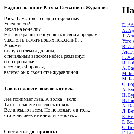
На
Надпись на книге Расула Гамзатова «Журавли»
Расул Гамзатов – сердца откровенье.
Ушел ли он?
Е. Аб
Уехал на коне ли?
А. А
Но – все равно, вернувшись к своим предкам,
Т. Ал
ушел он в память новых поколений…
Усто 
А может, -
В. Ан
глянув на земли долины,
Атаул
с печальным вздохом небеса раздвинул
Б. Ах
и на прощанье
И. Ба
всех людей прощая,
А. Ба
взлетел он к своей стае журавлиной.
М. Бе
М. Бо
С. Бо
Так на планете повелось от века
А. Бу
Н. Бу
Лев понимает льва. А волка – волк.
И. Бя
Так на планете повелось от века.
А. Ва
Все внемлют всем. Но не возьму я в толк,
Л. Ве
что ж человек не внемлет человеку.
Е. Ви
Р. Во
С. Во
Снег летит до горизонта
Г. Га