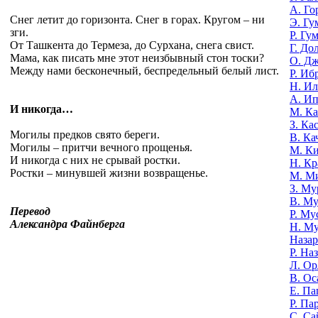
А. Го
Снег летит до горизонта. Снег в горах. Кругом – ни
Э. Гу
зги.
Р. Гу
От Ташкента до Термеза, до Сурхана, снега свист.
Г. До
Мама, как писать мне этот неизбывный стон тоски?
О. Д
Между нами бесконечный, беспредельный белый лист.
Р. Иб
Н. И
А. И
И никогда…
М. К
З. Ка
Могилы предков свято береги.
В. Ка
Могилы – притчи вечного прощенья.
М. К
И никогда с них не срывай ростки.
Н. Кр
Ростки – минувшей жизни возвращенье.
М. М
З. Му
В. Му
Перевод
Р. Му
Александра Файнберга
Н. М
Назар
Р. На
Л. Ор
В. Ос
Е. Па
Р. Па
С. Са