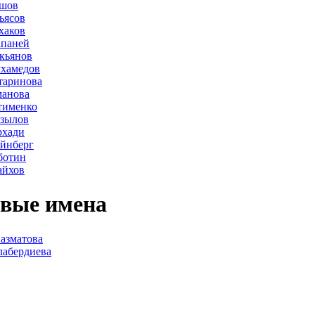
ршов
ьясов
хаков
апаней
кьянов
ухамедов
таринова
манова
тименко
азылов
рхади
йнберг
ботин
айхов
вые имена
азматова
лабердиева