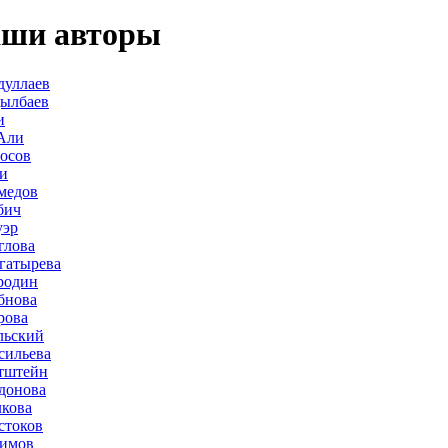
ши авторы
дуллаев
дылбаев
и
Али
осов
и
медов
бич
уэр
глова
гатырева
родин
бнова
рова
льский
сильева
тштейн
донова
лкова
стоков
лимов