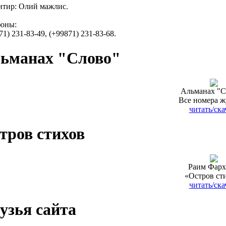
тир: Олий мажлис.
фоны:
71) 231-83-49, (+99871) 231-83-68.
ьманах "Слово"
Альманах "С
Все номера ж
читать/ска
тров стихов
Раим Фарх
«Остров ст
читать/ска
узья сайта