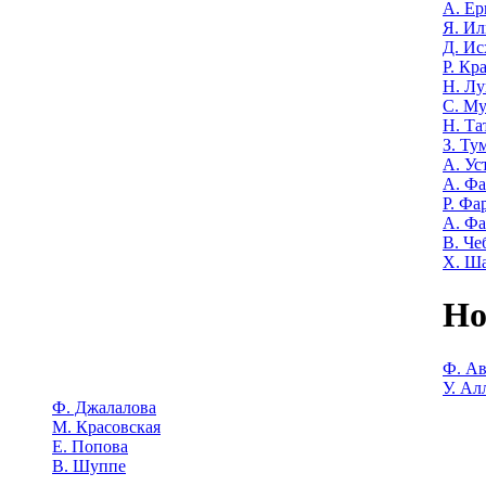
А. Е
Я. Ил
Д. Ис
Р. Кр
Н. Лу
С. М
Н. Та
З. Ту
А. Ус
А. Ф
Р. Фа
А. Фа
В. Че
Х. Ш
Но
Ф. Ав
У. Ал
Ф. Джалалова
М. Красовская
Е. Попова
В. Шуппе