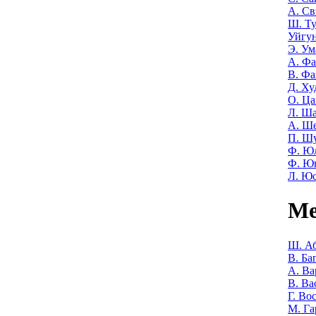
А. Св
Ш. Т
Уйгу
Э. Ум
А. Фа
В. Фа
Д. Ху
О. Ца
Л. Ша
А. Ш
П. Ш
Ф. Ю
Ф. Ю
Л. Ю
Ме
Ш. Аб
В. Ба
А. Ва
В. Ва
Г. Во
М. Га