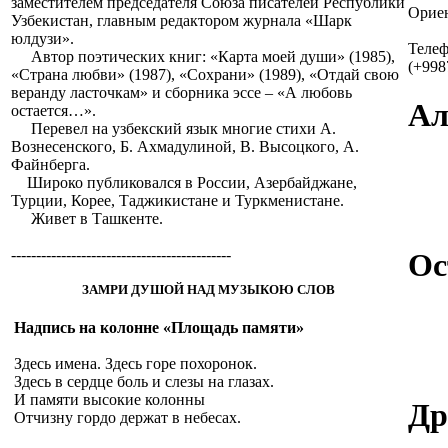
заместителем председателя Союза писателей Республики
Ориен
Узбекистан, главным редактором журнала «Шарк
юлдузи».
Теле
Автор поэтических книг: «Карта моей души» (1985),
(+998
«Страна любви» (1987), «Сохрани» (1989), «Отдай свою
веранду ласточкам» и сборника эссе – «А любовь
Ал
остается…».
Перевел на узбекский язык многие стихи А.
Вознесенского, Б. Ахмадулиной, В. Высоцкого, А.
Файнберга.
Широко публиковался в России, Азербайджане,
Турции, Корее, Таджикистане и Туркменистане.
Живет в Ташкенте.
--------------------------------------------
Ос
ЗАМРИ ДУШОЙ НАД МУЗЫКОЮ СЛОВ
Надпись на колонне «Площадь памяти»
Здесь имена. Здесь горе похоронок.
Здесь в сердце боль и слезы на глазах.
И памяти высокие колонны
Др
Отчизну гордо держат в небесах.