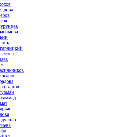
рохов
марова
меров
лгая
журунцев
рагимова
льин
плина
агарлицкий
сымова
чаев
им
асильников
иргаров
радова
ратханов
сурман
ухаммад
мат
зарьян
лова
адченко
гиева
рфи
ййид