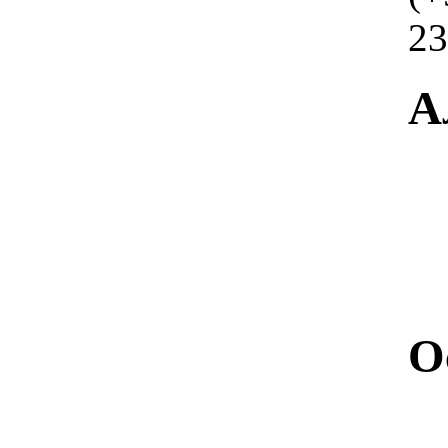
23
А
О