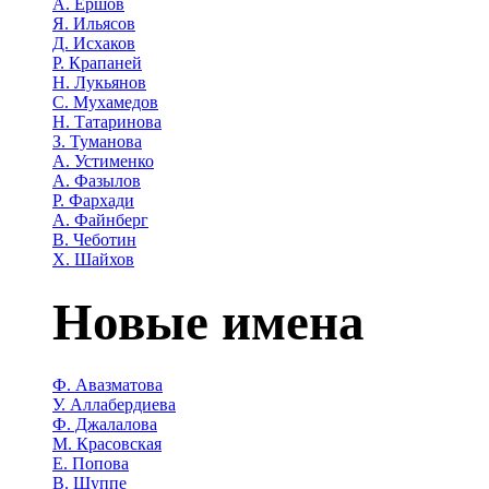
А. Ершов
Я. Ильясов
Д. Исхаков
Р. Крапаней
Н. Лукьянов
С. Мухамедов
Н. Татаринова
З. Туманова
А. Устименко
А. Фазылов
Р. Фархади
А. Файнберг
В. Чеботин
Х. Шайхов
Новые имена
Ф. Авазматова
У. Аллабердиева
Ф. Джалалова
М. Красовская
Е. Попова
В. Шуппе