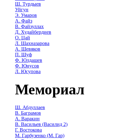
Ш. Турдыев
Уйгун
Э. Умаров
А. Файз
В. Файзуллах
Д. Худайбердиев
О. Цай
Л. Шахназарова
А. Шевяков
П. Шуф
Ф. Юлдашев
Ф. Юнусов
Л. Юсупова
Мемориал
Ш. Абдуллаев
В. Баграмов
А. Варакин
В. Васильев (Василид 2)
Г. Востокова
М. Гарбузенко (М. Гар)