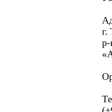
Ад
г
р-
«А
Ор
Те
(+