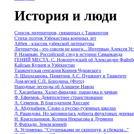
История и люди
Список литераторов, связанных с Ташкентом
Стихи поэтов Узбекистана военных лет
Айбек - классик узбекской литературы
Литература - это совсем не книги... Интервью Алексея У
Р. Назарьян. Российский след в истории Самарканда
ГЕНИЙ МЕСТА. C. Новопрудский об Александре Файнб
Кайсын Кулиев и Узбекистан
Ташкентская сенсация Корнея Чуковского
Л. Шахназарова. Памятник А.С. Пушкину в Ташкенте
Дом-музей С.П. Бородина. (Фото)
Народные легенды об Алишере Навои
Г. Хасанбаева. Халат-фараджи, паранджа и чачван
Ф. Ефремов. Девятилетнее странствование
А. Семенов. В благодатном Хиссаре
А. Абдунабиев. Слово о русско-туземных школах
Д. Рашидова. Но запомнилась доброта фруктовых деревь
Н. Красильников. Ксения Некрасова в Дурмени
Р. Фархади. Земля корней
А. Устименко. "Ступеньками не скрипнув, я сбежала..."