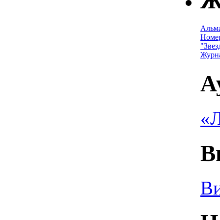
Ж
Альм
Номе
"Звез
Журн
А
«Л
В
Ви