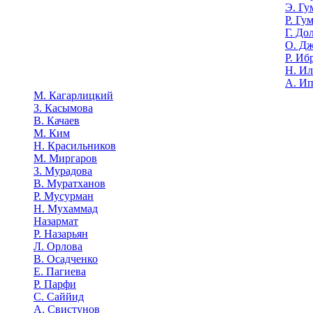
Э. Гу
Р. Гу
Г. До
О. Д
Р. Иб
Н. И
А. И
М. Кагарлицкий
З. Касымова
В. Качаев
М. Ким
Н. Красильников
М. Миргаров
З. Мурадова
В. Муратханов
Р. Мусурман
Н. Мухаммад
Назармат
Р. Назарьян
Л. Орлова
В. Осадченко
Е. Пагиева
Р. Парфи
С. Саййид
А. Свистунов