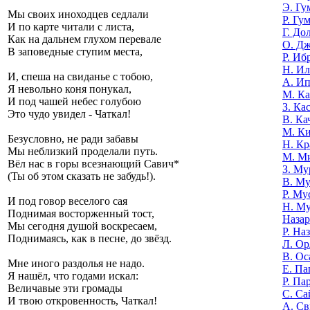
Э. Гу
Мы своих иноходцев седлали
Р. Гу
И по карте читали с листа,
Г. До
Как на дальнем глухом перевале
О. Д
В заповедные ступим места,
Р. Иб
Н. И
И, спеша на свиданье с тобою,
А. И
Я невольно коня понукал,
М. К
И под чашей небес голубою
З. Ка
Это чудо увидел - Чаткал!
В. Ка
М. К
Безусловно, не ради забавы
Н. Кр
Мы неблизкий проделали путь.
М. М
Вёл нас в горы всезнающий Савич*
З. Му
(Ты об этом сказать не забудь!).
В. Му
Р. Му
И под говор веселого сая
Н. М
Поднимая восторженный тост,
Назар
Мы сегодня душой воскресаем,
Р. На
Поднимаясь, как в песне, до звёзд.
Л. Ор
В. Ос
Мне иного раздолья не надо.
Е. Па
Я нашёл, что годами искал:
Р. Па
Величавые эти громады
С. Са
И твою откровенность, Чаткал!
А. Св