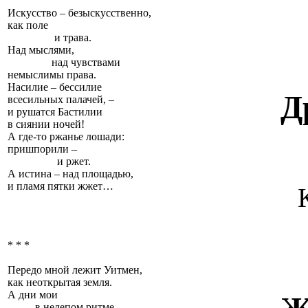
Искусство – безыскусственно,
как поле
и трава.
Над мыслями,
над чувствами
немыслимы права.
Насилие – бессилие
Д
всесильных палачей, –
и рушатся Бастилии
в сиянии ночей!
А где-то ржанье лошади:
пришпорили –
и ржет.
А истина – над площадью,
и пламя пятки жжет…
* * *
Передо мной лежит Уитмен,
как неоткрытая земля.
А дни мои
в нелепом ритме