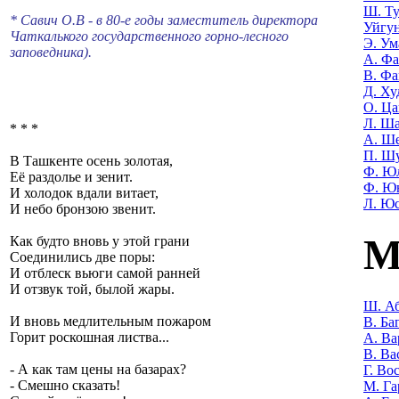
Ш. Т
* Савич О.В - в 80-е годы заместитель директора
Уйгу
Чаткалького государственного горно-лесного
Э. Ум
заповедника).
А. Фа
В. Фа
Д. Ху
О. Ца
Л. Ша
* * *
А. Ш
П. Ш
В Ташкенте осень золотая,
Ф. Ю
Её раздолье и зенит.
Ф. Ю
И холодок вдали витает,
Л. Ю
И небо бронзою звенит.
М
Как будто вновь у этой грани
Соединились две поры:
И отблеск вьюги самой ранней
И отзвук той, былой жары.
Ш. Аб
И вновь медлительным пожаром
В. Ба
Горит роскошная листва...
А. Ва
В. Ва
- А как там цены на базарах?
Г. Во
- Смешно сказать!
М. Га