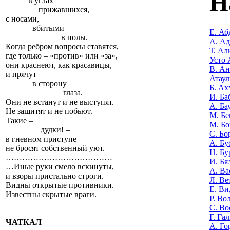
Н
в углах
прижавшихся,
с носами,
вбитыми
Е. Аб
в полы.
А. А
Когда ребром вопросы ставятся,
Т. Ал
где только – «против» или «за»,
Усто 
они краснеют, как красавицы,
В. Ан
и прячут
Атаул
в сторону
Б. Ах
глаза.
И. Ба
Они не встанут и не выступят.
А. Ба
Не защитят и не побьют.
М. Бе
Такие –
М. Бо
дудки! –
С. Бо
в гневном приступе
А. Бу
не бросят собственный уют.
Н. Бу
…………………………………
И. Бя
…Иные руки смело вскинуты,
А. Ва
и взоры пристально строги.
Л. Ве
Видны открытые противники.
Е. Ви
Известны скрытые враги.
Р. Во
С. Во
Г. Га
ЧАТКАЛ
А. Го