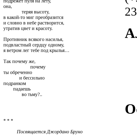
подрежет пуля на лету,
она,
23
теряя высоту,
в какой-то миг преобразится
и словно в небе растворится,
А
утратив цвет и красоту.
Противник всякого насилья,
подвластный сердцу одному,
я ветром лег тебе под крылья…
Так почему же,
почему
ты обреченно
и бессильно
подранком
падаешь
во тьму?..
О
* * *
Посвящается Джордано Бруно