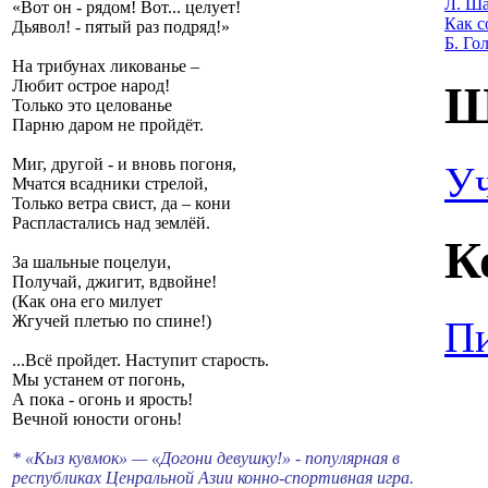
Л. Ша
«Вот он - рядом! Вот... целует!
Как с
Дьявол! - пятый раз подряд!»
Б. Го
На трибунах ликованье –
Любит острое народ!
Ш
Только это целованье
Парню даром не пройдёт.
Миг, другой - и вновь погоня,
У
Мчатся всадники стрелой,
Только ветра свист, да – кони
Распластались над землёй.
К
За шальные поцелуи,
Получай, джигит, вдвойне!
(Как она его милует
Жгучей плетью по спине!)
Пи
...Всё пройдет. Наступит старость.
Мы устанем от погонь,
А пока - огонь и ярость!
Вечной юности огонь!
* «Кыз кувмок» — «Догони девушку!» - популярная в
республиках Ценральной Азии конно-спортивная игра.