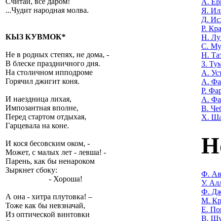
Считай, всё даром!
А. Е
...Чудит народная молва.
Я. Ил
Д. Ис
Р. Кр
КЫЗ КУВМОК*
Н. Лу
С. М
Не в родных степях, не дома, -
Н. Та
В блеске праздничного дня.
З. Ту
На столичном ипподроме
А. Ус
Горячил джигит коня.
А. Ф
Р. Фа
И наездница лихая,
А. Фа
Импозантная вполне,
В. Че
Перед стартом отдыхая,
Х. Ш
Гарцевала на коне.
Н
И кося бесовским оком, -
Может, с малых лет - левша! -
Парень, как бы ненароком
Зыркнет сбоку:
Ф. Ав
- Хороша!
У. Ал
Ф. Дж
А она - хитра плутовка! –
М. Кр
Тоже как бы невзначай,
Е. По
Из оптической винтовки
В. Ш