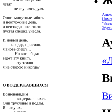
Ж
летят,
не слушаясь руля.
Альм
Опять минутные заботы
Номе
и неотложные дела,
"Звез
и неизведанное что-то
Журн
пустая спешка унесла.
А
И новый день,
как дар, приемля,
я вновь спешу…
Но вот – беда:
«Л
вдруг эту книгу,
эту землю
я не открою никогда?..
В
О ВОЗДЕРЖАВШИХСЯ
Ви
Возненавидим
воздержавшихся.
Они трусливы и подлы.
Я вижу их,