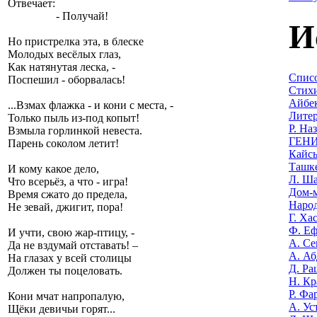
Отвечает:
- Получай!
И
Но пристрелка эта, в блеске
Молодых весёлых глаз,
Как натянутая леска, -
Списо
Поспешил - оборвалась!
Стихи
Айбек
...Взмах флажка - и кони с места, -
Литер
Только пыль из-под копыт!
Р. На
Взмыла горлинкой невеста.
ГЕНИ
Парень соколом летит!
Кайсы
Ташке
И кому какое дело,
Л. Ша
Что всерьёз, а что - игра!
Дом-м
Время сжато до предела,
Наро
Не зевай, джигит, пора!
Г. Ха
Ф. Еф
И учти, свою жар-птицу, -
А. Се
Да не вздумай отставать! –
А. Аб
На глазах у всей столицы
Д. Ра
Должен ты поцеловать.
Н. Кр
Р. Фа
Кони мчат напропалую,
А. Ус
Щёки девичьи горят...