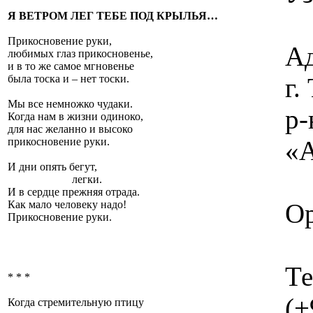
Я ВЕТРОМ ЛЕГ ТЕБЕ ПОД КРЫЛЬЯ…
Прикосновение руки,
Ад
любимых глаз прикосновенье,
и в то же самое мгновенье
г
была тоска и – нет тоски.
Мы все немножко чудаки.
р-
Когда нам в жизни одиноко,
для нас желанно и высоко
«А
прикосновение руки.
И дни опять бегут,
легки.
И в сердце прежняя отрада.
Ор
Как мало человеку надо!
Прикосновение руки.
Те
* * *
(+
Когда стремительную птицу