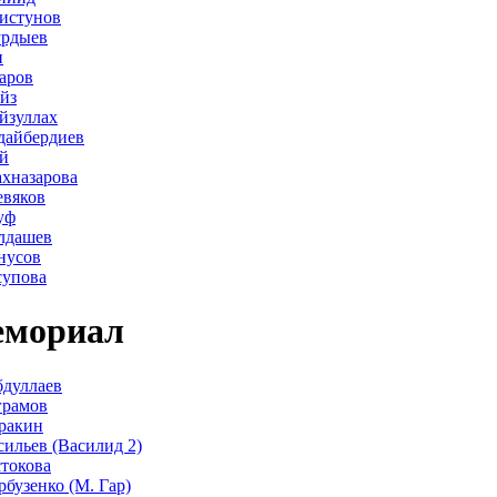
истунов
урдыев
н
аров
йз
йзуллах
дайбердиев
й
хназарова
евяков
уф
лдашев
нусов
супова
мориал
дуллаев
грамов
ракин
сильев (Василид 2)
стокова
рбузенко (М. Гар)