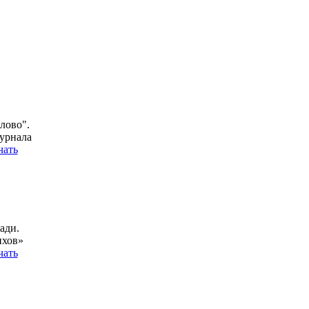
лово".
урнала
чать
ади.
ихов»
чать