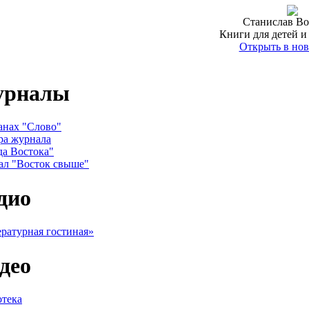
Станислав Во
Книги для детей и
Открыть в нов
урналы
анах "Слово"
ра журнала
да Востока"
ал "Восток свыше"
дио
ратурная гостиная»
део
тека