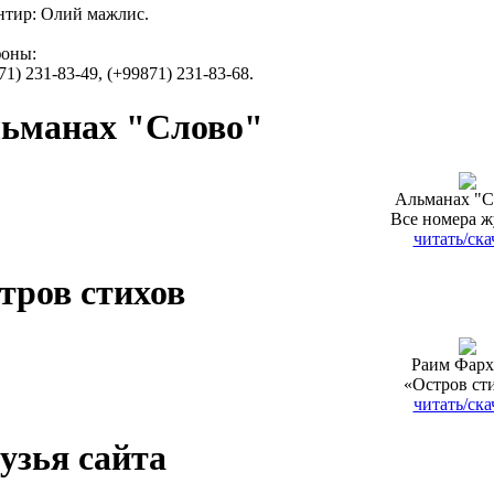
тир: Олий мажлис.
фоны:
71) 231-83-49, (+99871) 231-83-68.
ьманах "Слово"
Альманах "С
Все номера ж
читать/ска
тров стихов
Раим Фарх
«Остров ст
читать/ска
узья сайта