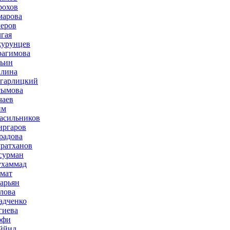
рохов
марова
меров
лгая
журунцев
рагимова
льин
плина
агарлицкий
сымова
чаев
им
асильников
иргаров
радова
ратханов
сурман
ухаммад
мат
зарьян
лова
адченко
гиева
рфи
ййид