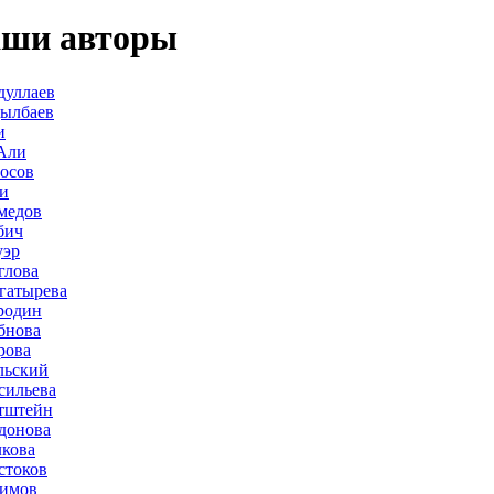
ши авторы
дуллаев
дылбаев
и
Али
осов
и
медов
бич
уэр
глова
гатырева
родин
бнова
рова
льский
сильева
тштейн
донова
лкова
стоков
лимов