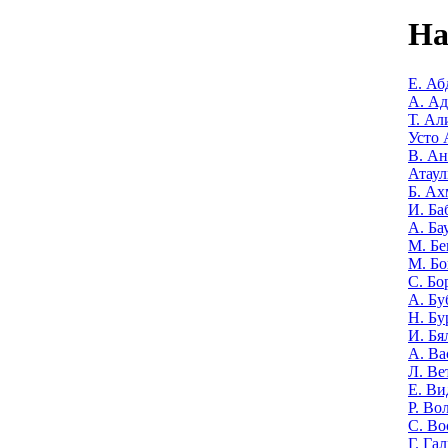
На
Е. Аб
А. А
Т. Ал
Усто 
В. Ан
Атаул
Б. Ах
И. Ба
А. Ба
М. Бе
М. Бо
С. Бо
А. Бу
Н. Бу
И. Бя
А. Ва
Л. Ве
Е. Ви
Р. Во
С. Во
Г. Га