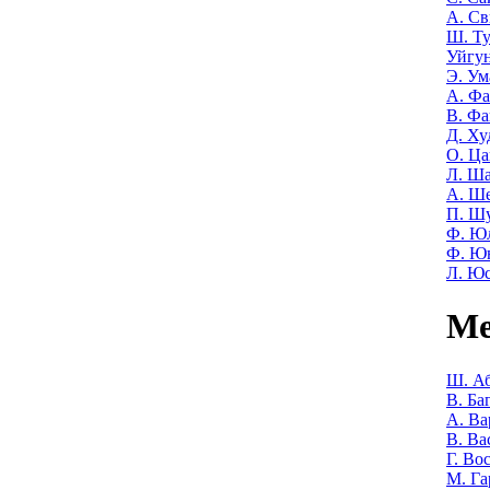
А. Св
Ш. Т
Уйгу
Э. Ум
А. Фа
В. Фа
Д. Ху
О. Ца
Л. Ша
А. Ш
П. Ш
Ф. Ю
Ф. Ю
Л. Ю
Ме
Ш. Аб
В. Ба
А. Ва
В. Ва
Г. Во
М. Га