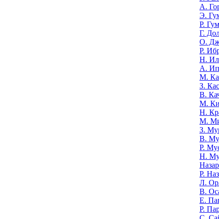
А. Го
Э. Гу
Р. Гу
Г. До
О. Д
Р. Иб
Н. И
А. И
М. К
З. Ка
В. Ка
М. К
Н. Кр
М. М
З. Му
В. Му
Р. Му
Н. М
Назар
Р. На
Л. Ор
В. Ос
Е. Па
Р. Па
С. Са