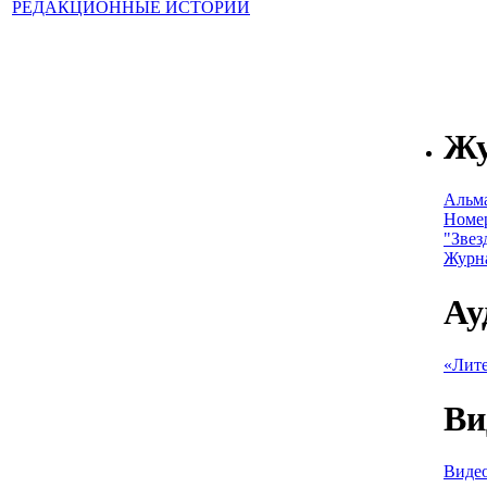
РЕДАКЦИОННЫЕ ИСТОРИИ
Ж
Альм
Номе
"Звез
Журн
Ау
«Лите
Ви
Видео