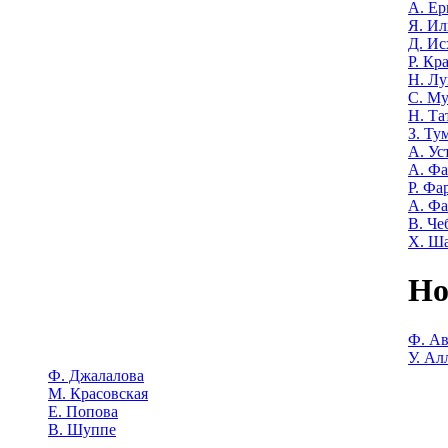
А. Е
Я. Ил
Д. Ис
Р. Кр
Н. Лу
С. М
Н. Та
З. Ту
А. Ус
А. Ф
Р. Фа
А. Фа
В. Че
Х. Ш
Но
Ф. Ав
У. Ал
Ф. Джалалова
М. Красовская
Е. Попова
В. Шуппе