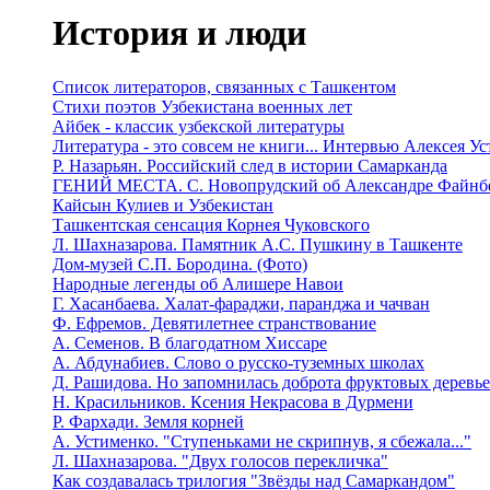
История и люди
Список литераторов, связанных с Ташкентом
Стихи поэтов Узбекистана военных лет
Айбек - классик узбекской литературы
Литература - это совсем не книги... Интервью Алексея У
Р. Назарьян. Российский след в истории Самарканда
ГЕНИЙ МЕСТА. C. Новопрудский об Александре Файнб
Кайсын Кулиев и Узбекистан
Ташкентская сенсация Корнея Чуковского
Л. Шахназарова. Памятник А.С. Пушкину в Ташкенте
Дом-музей С.П. Бородина. (Фото)
Народные легенды об Алишере Навои
Г. Хасанбаева. Халат-фараджи, паранджа и чачван
Ф. Ефремов. Девятилетнее странствование
А. Семенов. В благодатном Хиссаре
А. Абдунабиев. Слово о русско-туземных школах
Д. Рашидова. Но запомнилась доброта фруктовых деревь
Н. Красильников. Ксения Некрасова в Дурмени
Р. Фархади. Земля корней
А. Устименко. "Ступеньками не скрипнув, я сбежала..."
Л. Шахназарова. "Двух голосов перекличка"
Как создавалась трилогия "Звёзды над Самаркандом"