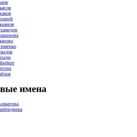
ршов
ьясов
хаков
апаней
кьянов
ухамедов
таринова
манова
тименко
азылов
рхади
йнберг
ботин
айхов
вые имена
азматова
лабердиева