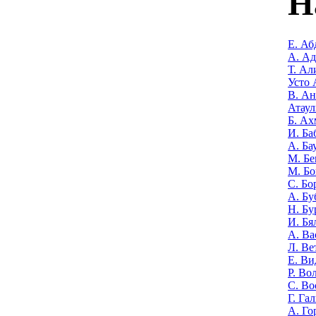
Н
Е. Аб
А. А
Т. Ал
Усто 
В. Ан
Атаул
Б. Ах
И. Ба
А. Ба
М. Бе
М. Бо
С. Бо
А. Бу
Н. Бу
И. Бя
А. Ва
Л. Ве
Е. Ви
Р. Во
С. Во
Г. Га
А. Го