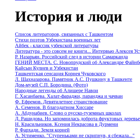
История и люди
Список литераторов, связанных с Ташкентом
Стихи поэтов Узбекистана военных лет
Айбек - классик узбекской литературы
Литература - это совсем не книги... Интервью Алексея У
Р. Назарьян. Российский след в истории Самарканда
ГЕНИЙ МЕСТА. C. Новопрудский об Александре Файнб
Кайсын Кулиев и Узбекистан
Ташкентская сенсация Корнея Чуковского
Л. Шахназарова. Памятник А.С. Пушкину в Ташкенте
Дом-музей С.П. Бородина. (Фото)
Народные легенды об Алишере Навои
Г. Хасанбаева. Халат-фараджи, паранджа и чачван
Ф. Ефремов. Девятилетнее странствование
А. Семенов. В благодатном Хиссаре
А. Абдунабиев. Слово о русско-туземных школах
Д. Рашидова. Но запомнилась доброта фруктовых деревь
Н. Красильников. Ксения Некрасова в Дурмени
Р. Фархади. Земля корней
А. Устименко. "Ступеньками не скрипнув, я сбежала..."