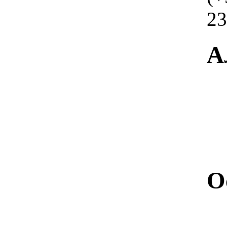
23
А
О