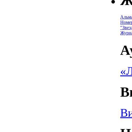
Ж
Альм
Номе
"Звез
Журн
А
«Л
В
Ви