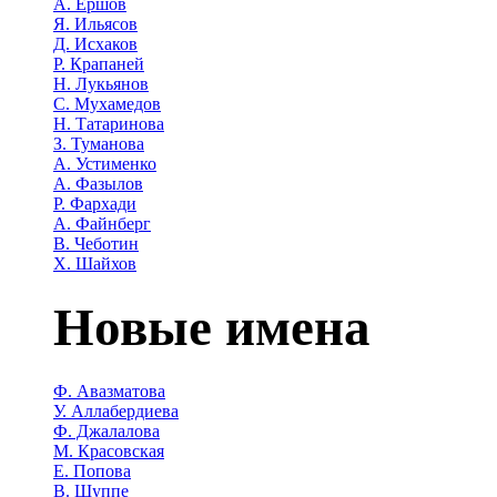
А. Ершов
Я. Ильясов
Д. Исхаков
Р. Крапаней
Н. Лукьянов
С. Мухамедов
Н. Татаринова
З. Туманова
А. Устименко
А. Фазылов
Р. Фархади
А. Файнберг
В. Чеботин
Х. Шайхов
Новые имена
Ф. Авазматова
У. Аллабердиева
Ф. Джалалова
М. Красовская
Е. Попова
В. Шуппе