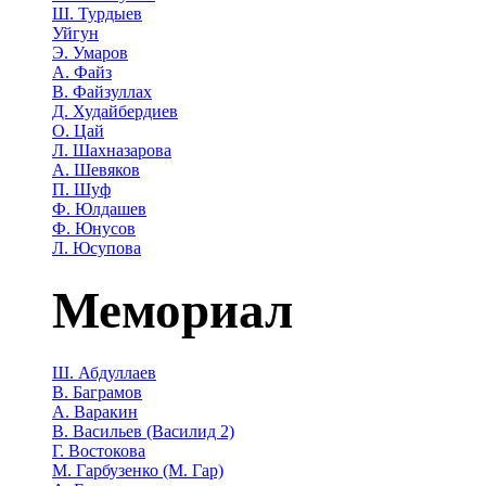
Ш. Турдыев
Уйгун
Э. Умаров
А. Файз
В. Файзуллах
Д. Худайбердиев
О. Цай
Л. Шахназарова
А. Шевяков
П. Шуф
Ф. Юлдашев
Ф. Юнусов
Л. Юсупова
Мемориал
Ш. Абдуллаев
В. Баграмов
А. Варакин
В. Васильев (Василид 2)
Г. Востокова
М. Гарбузенко (М. Гар)