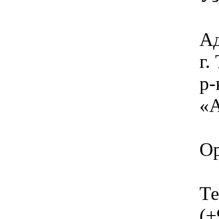
Ад
г
р-
«А
Ор
Те
(+