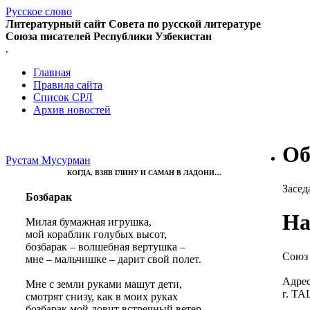
Русское слово
Литературный сайт Совета по русской литературе
Союза писателей Республики Узбекистан
.
Главная
Правила сайта
Список СРЛ
Архив новостей
Об
Рустам Мусурман
КОГДА, ВЗЯВ ГЛИНУ И САМАН В ЛАДОНИ…
Засед
Бозбарак
На
Милая бумажная игрушка,
мой кораблик голубых высот,
бозбарак – волшебная вертушка –
Союз 
мне – мальчишке – дарит свой полет.
Адрес
Мне с земли руками машут дети,
г. Т
смотрят снизу, как в моих руках
бозбарак мой ловит встречный ветер