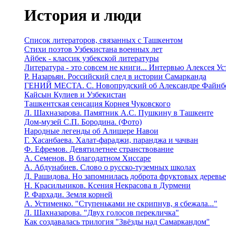
История и люди
Список литераторов, связанных с Ташкентом
Стихи поэтов Узбекистана военных лет
Айбек - классик узбекской литературы
Литература - это совсем не книги... Интервью Алексея У
Р. Назарьян. Российский след в истории Самарканда
ГЕНИЙ МЕСТА. C. Новопрудский об Александре Файнб
Кайсын Кулиев и Узбекистан
Ташкентская сенсация Корнея Чуковского
Л. Шахназарова. Памятник А.С. Пушкину в Ташкенте
Дом-музей С.П. Бородина. (Фото)
Народные легенды об Алишере Навои
Г. Хасанбаева. Халат-фараджи, паранджа и чачван
Ф. Ефремов. Девятилетнее странствование
А. Семенов. В благодатном Хиссаре
А. Абдунабиев. Слово о русско-туземных школах
Д. Рашидова. Но запомнилась доброта фруктовых деревь
Н. Красильников. Ксения Некрасова в Дурмени
Р. Фархади. Земля корней
А. Устименко. "Ступеньками не скрипнув, я сбежала..."
Л. Шахназарова. "Двух голосов перекличка"
Как создавалась трилогия "Звёзды над Самаркандом"