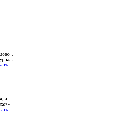
лово".
урнала
чать
ади.
ихов»
чать