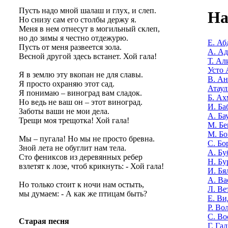
Пусть надо мной шалаш и глух, и слеп.
На
Но снизу сам его столбы держу я.
Меня в нем отнесут в могильный склеп,
но до зимы я честно отдежурю.
Е. Аб
Пусть от меня развеется зола.
А. А
Весной другой здесь встанет. Хой гала!
Т. Ал
Усто 
Я в землю эту вкопан не для славы.
В. Ан
Я просто охраняю этот сад.
Атаул
Я понимаю – виноград вам сладок.
Б. Ах
Но ведь не ваш он – этот виноград.
И. Ба
Заботы ваши не мои дела.
А. Ба
Трещи моя трещотка! Хой гала!
М. Бе
М. Бо
Мы – пугала! Но мы не просто бревна.
С. Бо
Зной лета не обуглит нам тела.
А. Бу
Сто фениксов из деревянных ребер
Н. Бу
взлетят к лозе, чтоб крикнуть: - Хой гала!
И. Бя
А. Ва
Но только стоит к ночи нам остыть,
Л. Ве
мы думаем: - А как же птицам быть?
Е. Ви
Р. Во
С. Во
Старая песня
Г. Га