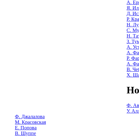
А. Е
Я. Ил
Д. Ис
Р. Кр
Н. Лу
С. М
Н. Та
З. Ту
А. Ус
А. Ф
Р. Фа
А. Фа
В. Че
Х. Ш
Но
Ф. Ав
У. Ал
Ф. Джалалова
М. Красовская
Е. Попова
В. Шуппе