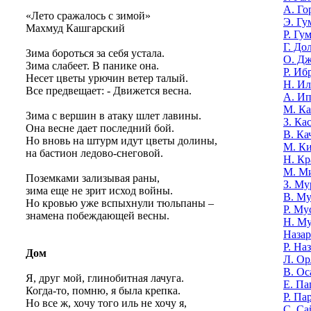
А. Го
«Лето сражалось с зимой»
Э. Гу
Махмуд Кашгарский
Р. Гу
Г. До
Зима бороться за себя устала.
О. Д
Зима слабеет. В панике она.
Р. Иб
Несет цветы урючин ветер талый.
Н. И
Все предвещает: - Движется весна.
А. И
М. К
Зима с вершин в атаку шлет лавины.
З. Ка
Она весне дает последний бой.
В. Ка
Но вновь на штурм идут цветы долины,
М. К
на бастион ледово-снеговой.
Н. Кр
М. М
Поземками зализывая раны,
З. Му
зима еще не зрит исход войны.
В. Му
Но кровью уже вспыхнули тюльпаны –
Р. Му
знамена побеждающей весны.
Н. М
Назар
Р. На
Дом
Л. Ор
В. Ос
Я, друг мой, глинобитная лачуга.
Е. Па
Когда-то, помню, я была крепка.
Р. Па
Но все ж, хочу того иль не хочу я,
С. Са