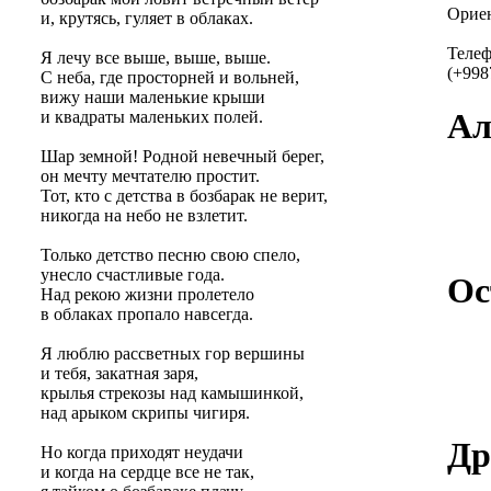
Ориен
и, крутясь, гуляет в облаках.
Теле
Я лечу все выше, выше, выше.
(+998
С неба, где просторней и вольней,
вижу наши маленькие крыши
Ал
и квадраты маленьких полей.
Шар земной! Родной невечный берег,
он мечту мечтателю простит.
Тот, кто с детства в бозбарак не верит,
никогда на небо не взлетит.
Только детство песню свою спело,
унесло счастливые года.
Ос
Над рекою жизни пролетело
в облаках пропало навсегда.
Я люблю рассветных гор вершины
и тебя, закатная заря,
крылья стрекозы над камышинкой,
над арыком скрипы чигиря.
Др
Но когда приходят неудачи
и когда на сердце все не так,