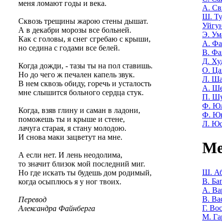
меня ломают годы и века.
А. Св
Ш. Т
Сквозь трещины жарою стены дышат.
Уйгу
А в декабри морозы все больней.
Э. Ум
Как с головы, я снег сгребаю с крыши,
А. Фа
но седина с годами все белей.
В. Фа
Д. Ху
Когда дожди, - тазы ты на пол ставишь.
О. Ца
Но до чего ж печален капель звук.
Л. Ша
В нем сквозь обиду, горечь и усталость
А. Ш
мне слышится больного сердца стук.
П. Ш
Ф. Ю
Когда, взяв глину и саман в ладони,
Ф. Ю
поможешь ты и крыше и стене,
Л. Ю
лачуга старая, я стану молодою.
И снова маки зацветут на мне.
Ме
А если нет. И лень неодолима,
то значит близок мой последний миг.
Ш. Аб
Но где искать ты будешь дом родимый,
В. Ба
когда осыплюсь я у ног твоих.
А. Ва
В. Ва
Перевод
Г. Во
Александра Файнберга
М. Га