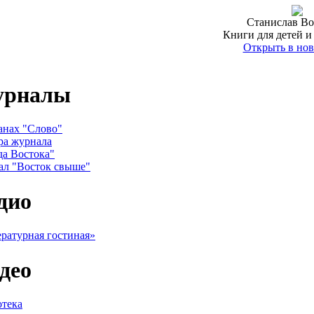
Станислав Во
Книги для детей и
Открыть в нов
урналы
анах "Слово"
ра журнала
да Востока"
ал "Восток свыше"
дио
ратурная гостиная»
део
тека