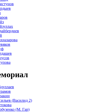
истунов
урдыев
н
аров
йз
йзуллах
дайбердиев
й
хназарова
евяков
уф
лдашев
нусов
супова
мориал
дуллаев
грамов
ракин
сильев (Василид 2)
стокова
рбузенко (М. Гар)