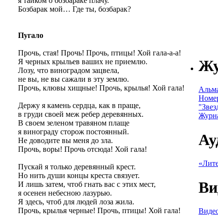
я тайком о бозбараке плачу.
Бозбарак мой… Где ты, бозбарак?
Пугало
Прочь, стая! Прочь! Прочь, птицы! Хой гала-а-а!
Ж
Я черных крыльев ваших не приемлю.
Лозу, что виноградом зацвела,
не вы, не вы сажали в эту землю.
Прочь, клювы хищные! Прочь, крылья! Хой гала!
Альм
Номе
Держу я камень сердца, как в праще,
"Звез
в груди своей меж ребер деревянных.
Журн
В своем зеленом травяном плаще
я винограду сторож постоянный.
Ау
Не доводите вы меня до зла.
Прочь, воры! Прочь отсюда! Хой гала!
«Лите
Пускай я только деревянный крест.
Но нить души концы креста связует.
Ви
И лишь затем, чтоб гнать вас с этих мест,
я осенен небесною лазурью.
Я здесь, чтоб для людей лоза жила.
Прочь, крылья черные! Прочь, птицы! Хой гала!
Видео