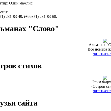
тир: Олий мажлис.
фоны:
71) 231-83-49, (+99871) 231-83-68.
ьманах "Слово"
Альманах "С
Все номера ж
читать/ска
тров стихов
Раим Фарх
«Остров ст
читать/ска
узья сайта