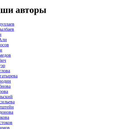
ши авторы
дуллаев
дылбаев
и
Али
осов
и
медов
бич
уэр
глова
гатырева
родин
бнова
рова
льский
сильева
тштейн
донова
лкова
стоков
лимов