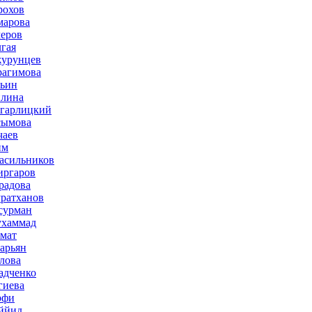
рохов
марова
меров
лгая
журунцев
рагимова
льин
плина
агарлицкий
сымова
чаев
им
асильников
иргаров
радова
ратханов
сурман
ухаммад
мат
зарьян
лова
адченко
гиева
рфи
ййид