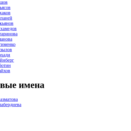
ршов
ьясов
хаков
апаней
кьянов
ухамедов
таринова
манова
тименко
азылов
рхади
йнберг
ботин
айхов
вые имена
азматова
лабердиева