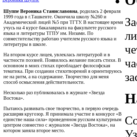
О
Шуппе Вероника Станиславовна
, родилась 2 февраля
1999 года в г.Ташкенте. Окончила школу №260 и
За
Академический лицей №5 при ТГТУ. В настоящее время
учусь на 4 курсе бакалавриата на факультете русского
ли
языка и литературы ТГПУ им. Низами. По
совместительству работаю учителем русского языка и
литературы в школе.
че
На втором курсе лицея, увлеклась литературой и в
ча
частности поэзией. Появилось желание писать стихи. В
основном в моих стихах преобладает философская
тематика. При создании стихотворений я ориентируюсь
за
не на ритм, а на содержание. Творчество для меня
способ осмысления действительности.
Несколько раз публиковалась в журнале «Звезда
Н
Востока».
Пытаюсь развивать свое творчество, в первую очередь
расширяя кругозор. Я принимала участие в конкурсе «В
Со
единстве наша сила» проведенном русским культурным
центром совместно с журналом «Звезда Востока», на
Уз
котором заняла второе место.