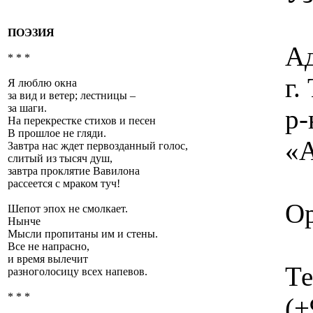
ПОЭЗИЯ
Ад
* * *
г
Я люблю окна
за вид и ветер; лестницы –
за шаги.
р-
На перекрестке стихов и песен
В прошлое не гляди.
«А
Завтра нас ждет первозданный голос,
слитый из тысяч душ,
завтра проклятие Вавилона
рассеется с мраком туч!
Ор
Шепот эпох не смолкает.
Нынче
Мысли пропитаны им и стены.
Все не напрасно,
и время вылечит
Те
разноголосицу всех напевов.
* * *
(+