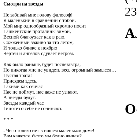
Смотри на звезды
23
Не забивай мне голову философ!
Я маленький в сравнении с тобой.
Мой мир однообразный скромно носит
А
Ташкентские проталины зимой,
Весной благоухает как в раю,
Сожженный заживо за это летом,
И только ближе к ноябрю
Чертей и ангелов сдувает ветром.
Как было раньше, будет послезавтра,
Но никогда мне не увидеть весь огромный замысел…
Пустая трата!
Присядем здесь.
Такими как сейчас
Нас не поймут, нас даже не узнают.
А звезды будут.
Звезды каждый час
О
Гипотез о себе не сочиняют.
* * *
- Чего только нет в нашем маленьком доме!
Вам кажется, будто мы бедно живем?