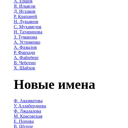
А. Ершов
Я. Ильясов
Д. Исхаков
Р. Крапаней
Н. Лукьянов
С. Мухамедов
Н. Татаринова
З. Туманова
А. Устименко
А. Фазылов
Р. Фархади
А. Файнберг
В. Чеботин
Х. Шайхов
Новые имена
Ф. Авазматова
У. Аллабердиева
Ф. Джалалова
М. Красовская
Е. Попова
В. Шуппе