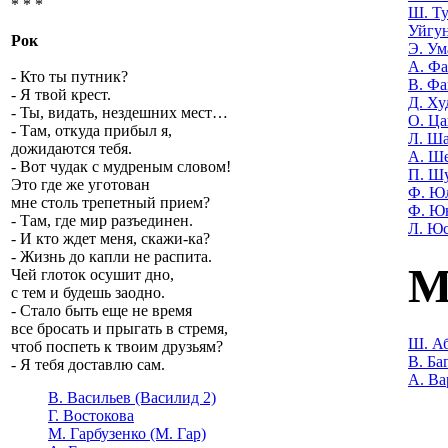
* * *
Ш. Т
Уйгу
Рок
Э. Ум
А. Фа
- Кто ты путник?
В. Фа
- Я твой крест.
Д. Ху
- Ты, видать, нездешних мест…
О. Ца
- Там, откуда прибыл я,
Л. Ша
дожидаются тебя.
А. Ш
- Вот чудак с мудреным словом!
П. Ш
Это где же уготован
Ф. Ю
мне столь трепетный прием?
Ф. Ю
- Там, где мир разъединен.
Л. Ю
- И кто ждет меня, скажи-ка?
- Жизнь до капли не распита.
М
Чей глоток осушит дно,
с тем и будешь заодно.
- Стало быть еще не время
все бросать и прыгать в стремя,
Ш. Аб
чтоб поспеть к твоим друзьям?
В. Ба
- Я тебя доставлю сам.
А. Ва
В. Васильев (Василид 2)
Г. Востокова
М. Гарбузенко (М. Гар)