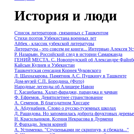
История и люди
Список литераторов, связанных с Ташкентом
Стихи поэтов Узбекистана военных лет
Айбек - классик узбекской литературы
Литература - это совсем не книги... Интервью Алексея У
Р. Назарьян. Российский след в истории Самарканда
ГЕНИЙ МЕСТА. C. Новопрудский об Александре Файнб
Кайсын Кулиев и Узбекистан
Ташкентская сенсация Корнея Чуковского
Л. Шахназарова. Памятник А.С. Пушкину в Ташкенте
Дом-музей С.П. Бородина. (Фото)
Народные легенды об Алишере Навои
Г. Хасанбаева. Халат-фараджи, паранджа и чачван
Ф. Ефремов. Девятилетнее странствование
А. Семенов. В благодатном Хиссаре
А. Абдунабиев. Слово о русско-туземных школах
Д. Рашидова. Но запомнилась доброта фруктовых деревь
Н. Красильников. Ксения Некрасова в Дурмени
Р. Фархади. Земля корней
А. Устименко. "Ступеньками не скрипнув, я сбежала..."