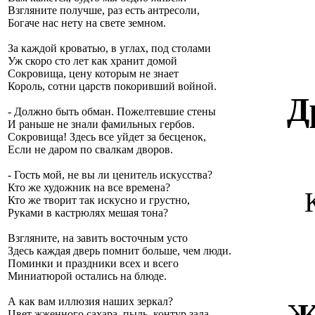
Взгляните получше, раз есть антресоли,
Богаче нас нету на свете земном.
За каждой кроватью, в углах, под столами
Уж скоро сто лет как хранит домой
Сокровища, цену которым не знает
Король, сотни царств покоривший войной.
Д
- Должно быть обман. Пожелтевшие стены
И раньше не знали фамильных гербов.
Сокровища! Здесь все уйдет за бесценок,
Если не даром по свалкам дворов.
- Гость мой, не вы ли ценитель искусства?
Кто же художник на все времена?
Кто же творит так искусно и грустно,
Руками в кастрюлях мешая тона?
Взгляните, на завить восточным усто
Здесь каждая дверь помнит больше, чем люди.
Поминки и праздники всех и всего
Миниатюрой остались на блюде.
А как вам иллюзия наших зеркал?
Цвет жженного сахара, пыль, контур зала…