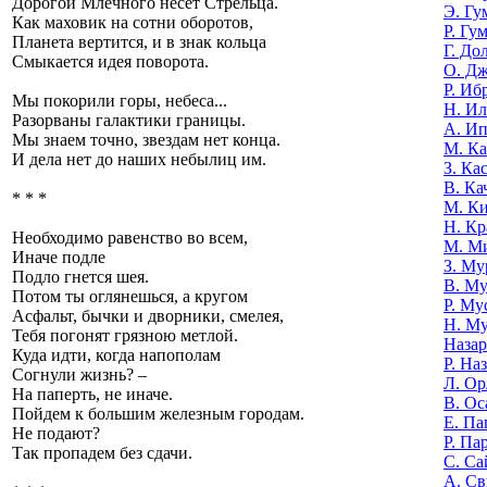
Дорогой Млечного несет Стрельца.
Э. Гу
Как маховик на сотни оборотов,
Р. Гу
Планета вертится, и в знак кольца
Г. До
Смыкается идея поворота.
О. Д
Р. Иб
Мы покорили горы, небеса...
Н. И
Разорваны галактики границы.
А. И
Мы знаем точно, звездам нет конца.
М. К
И дела нет до наших небылиц им.
З. Ка
В. Ка
* * *
М. К
Н. Кр
Необходимо равенство во всем,
М. М
Иначе подле
З. Му
Подло гнется шея.
В. Му
Потом ты оглянешься, а кругом
Р. Му
Асфальт, бычки и дворники, смелея,
Н. М
Тебя погонят грязною метлой.
Назар
Куда идти, когда напополам
Р. На
Согнули жизнь? –
Л. Ор
На паперть, не иначе.
В. Ос
Пойдем к большим железным городам.
Е. Па
Не подают?
Р. Па
Так пропадем без сдачи.
С. Са
А. Св