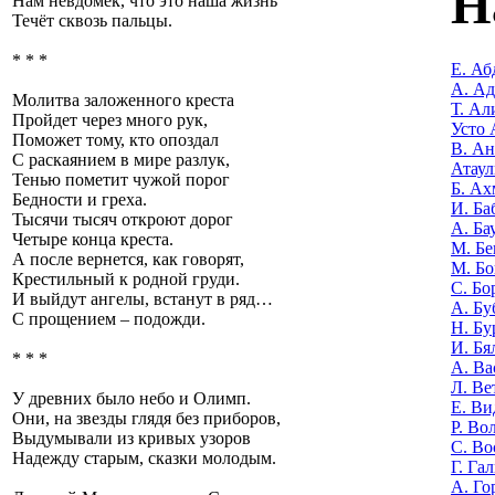
Н
Нам невдомек, что это наша жизнь
Течёт сквозь пальцы.
* * *
Е. Аб
А. А
Молитва заложенного креста
Т. Ал
Пройдет через много рук,
Усто 
Поможет тому, кто опоздал
В. Ан
С раскаянием в мире разлук,
Атаул
Тенью пометит чужой порог
Б. Ах
Бедности и греха.
И. Ба
Тысячи тысяч откроют дорог
А. Ба
Четыре конца креста.
М. Бе
А после вернется, как говорят,
М. Бо
Крестильный к родной груди.
С. Бо
И выйдут ангелы, встанут в ряд…
А. Бу
С прощением – подожди.
Н. Бу
И. Бя
* * *
А. Ва
Л. Ве
У древних было небо и Олимп.
Е. Ви
Они, на звезды глядя без приборов,
Р. Во
Выдумывали из кривых узоров
С. Во
Надежду старым, сказки молодым.
Г. Га
А. Го