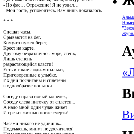
Ж
- Но фас… Отражение! Я не узнал…
- Мой гость, успокойтесь. Вам лишь показалось.
Альм
* * *
Номе
"Звез
Спешат часы,
Журн
Срываются на бег.
Кому-то нужен берег,
А
Крест на карте.
Другому безразлично - море, степь,
Лишь степень
разрастающейся власти!
«Л
Есть и такие люди-мотыльки,
Приговоренные к улыбке,
Их дни посчитаны и сплетены
в однообразие попытки.
В
Соседу справа новый кошелек,
Соседу слева ниточку от сплетен...
А надо мной один чудак живет
Ви
И грезит жизнью после смерти!
Часами никого не удивишь...
Подумаешь, минут не досчитался!