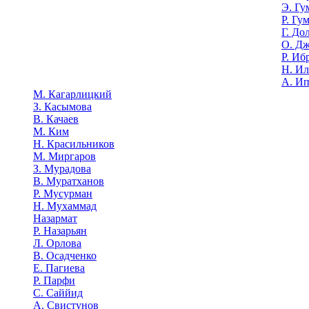
Э. Гу
Р. Гу
Г. До
О. Д
Р. Иб
Н. И
А. И
М. Кагарлицкий
З. Касымова
В. Качаев
М. Ким
Н. Красильников
М. Миргаров
З. Мурадова
В. Муратханов
Р. Мусурман
Н. Мухаммад
Назармат
Р. Назарьян
Л. Орлова
В. Осадченко
Е. Пагиева
Р. Парфи
С. Саййид
А. Свистунов