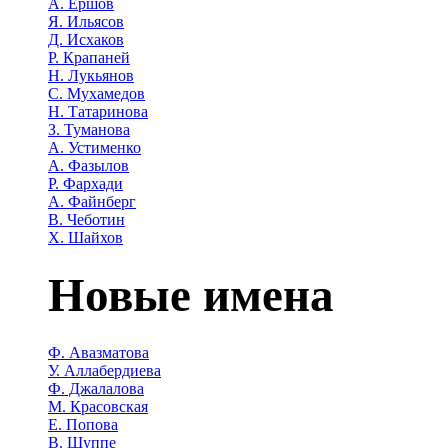
А. Ершов
Я. Ильясов
Д. Исхаков
Р. Крапаней
Н. Лукьянов
С. Мухамедов
Н. Татаринова
З. Туманова
А. Устименко
А. Фазылов
Р. Фархади
А. Файнберг
В. Чеботин
Х. Шайхов
Новые имена
Ф. Авазматова
У. Аллабердиева
Ф. Джалалова
М. Красовская
Е. Попова
В. Шуппе