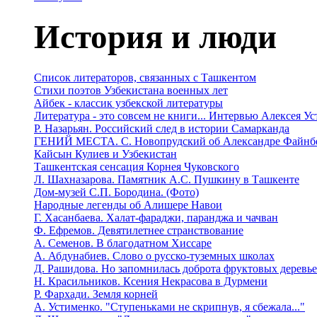
История и люди
Список литераторов, связанных с Ташкентом
Стихи поэтов Узбекистана военных лет
Айбек - классик узбекской литературы
Литература - это совсем не книги... Интервью Алексея У
Р. Назарьян. Российский след в истории Самарканда
ГЕНИЙ МЕСТА. C. Новопрудский об Александре Файнб
Кайсын Кулиев и Узбекистан
Ташкентская сенсация Корнея Чуковского
Л. Шахназарова. Памятник А.С. Пушкину в Ташкенте
Дом-музей С.П. Бородина. (Фото)
Народные легенды об Алишере Навои
Г. Хасанбаева. Халат-фараджи, паранджа и чачван
Ф. Ефремов. Девятилетнее странствование
А. Семенов. В благодатном Хиссаре
А. Абдунабиев. Слово о русско-туземных школах
Д. Рашидова. Но запомнилась доброта фруктовых деревь
Н. Красильников. Ксения Некрасова в Дурмени
Р. Фархади. Земля корней
А. Устименко. "Ступеньками не скрипнув, я сбежала..."