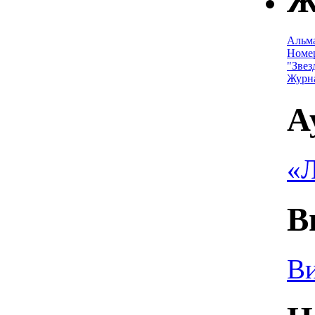
Ж
Альм
Номе
"Звез
Журн
А
«Л
В
Ви