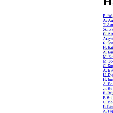
Н
Е. Аб
А. А
Т. Ал
Усто 
В. Ан
Атаул
Б. Ах
И. Ба
А. Ба
М. Бе
М. Бо
С. Бо
А. Бу
Н. Бу
И. Бя
А. Ва
Л. Ве
Е. Ви
Р. Во
С. Во
Г. Га
А. Го