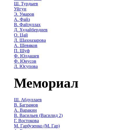
Ш. Турдыев
Уйгун
Э. Умаров
А. Файз
В. Файзуллах
Д. Худайбердиев
О. Цай
Л. Шахназарова
А. Шевяков
П. Шуф
Ф. Юлдашев
Ф. Юнусов
Л. Юсупова
Мемориал
Ш. Абдуллаев
В. Баграмов
А. Варакин
В. Васильев (Василид 2)
Г. Востокова
М. Гарбузенко (М. Гар)