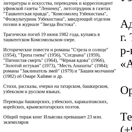
литературы и искусства, переводчик и корреспондент
уфимской газеты "Ленинец", литсотрудник в газетах
"Ташкентская правда", "Комсомолец Узбекистана",
"Физкультурник Узбекистана", заведующий отделом
Ад
поэзии в журнале "Звезда Востока".
г
Трагически погиб 19 июня 1982 года, купаясь в
ташкентском Комсомольском озере.
р-
Исторические повести и романы "Стрела и солнце"
(1954), "Тропа гнева" (1956), "Согдиана" (1959),
«А
"Пятнистая смерть" (1964), "Чёрная вдова" (1966),
"Золотой истукан" (1973), "Месть Анахиты" (1984);
романы "Заклинатель змей" (1979) и "Башня молчания"
(1982) об Омаре Хайяме и др.
Ор
Стихи, рассказы, очерки на татарском, башкирском,
узбекском и русском языках.
Переводы башкирских, узбекских, каракалпакских,
корейских, крымскотатарских поэтов.
Те
Общий тираж книг Ильясова превышает 23 млн.
экземпляров
(+