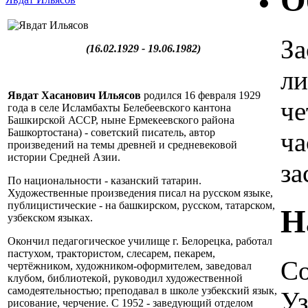
О
За
(16.02.1929 - 19.06.1982)
ли
Явдат Хасанович Ильясов
родился 16 февраля 1929
че
года в селе Исламбахты Белебеевского кантона
Башкирской АССР, ныне Ермекеевского района
Башкортостана) - советский писатель, автор
ча
произведений на темы древней и средневековой
истории Средней Азии.
за
По национальности - казанский татарин.
Художественные произведения писал на русском языке,
публицистические - на башкирском, русском, татарском,
Н
узбекском языках.
Окончил педагогическое училище г. Белорецка, работал
пастухом, трактористом, слесарем, пекарем,
Со
чертёжником, художником-оформителем, заведовал
клубом, библиотекой, руководил художественной
самодеятельностью; преподавал в школе узбекский язык,
Уз
рисование, черчение. С 1952 - заведующий отделом