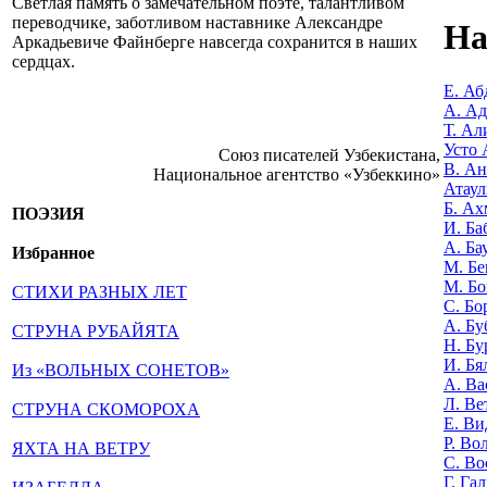
Светлая память о замечательном поэте, талантливом
переводчике, заботливом наставнике Александре
На
Аркадьевиче Файнберге навсегда сохранится в наших
сердцах.
Е. Аб
А. А
Т. Ал
Усто 
Союз писателей Узбекистана,
В. Ан
Национальное агентство «Узбеккино»
Атаул
Б. Ах
ПОЭЗИЯ
И. Ба
А. Ба
Избранное
М. Бе
М. Бо
СТИХИ РАЗНЫХ ЛЕТ
С. Бо
А. Бу
СТРУНА РУБАЙЯТА
Н. Бу
И. Бя
Из «ВОЛЬНЫХ СОНЕТОВ»
А. Ва
Л. Ве
СТРУНА СКОМОРОХА
Е. Ви
Р. Во
ЯХТА НА ВЕТРУ
С. Во
Г. Га