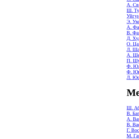
А. Св
Ш. Т
Уйгу
Э. Ум
А. Фа
В. Фа
Д. Ху
О. Ца
Л. Ша
А. Ш
П. Ш
Ф. Ю
Ф. Ю
Л. Ю
Ме
Ш. Аб
В. Ба
А. Ва
В. Ва
Г. Во
М. Га