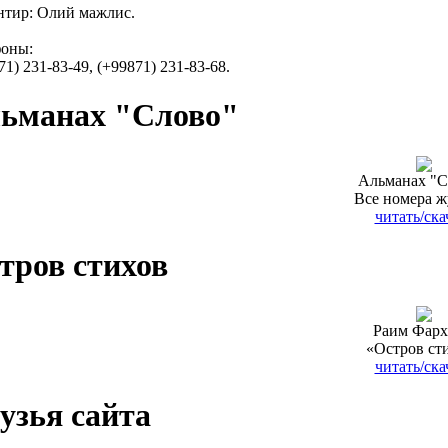
тир: Олий мажлис.
фоны:
71) 231-83-49, (+99871) 231-83-68.
ьманах "Слово"
Альманах "С
Все номера ж
читать/ска
тров стихов
Раим Фарх
«Остров ст
читать/ска
узья сайта