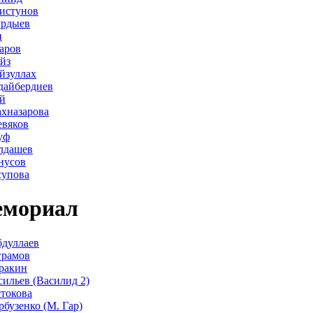
истунов
урдыев
н
аров
йз
йзуллах
дайбердиев
й
хназарова
евяков
уф
лдашев
нусов
супова
мориал
дуллаев
грамов
ракин
сильев (Василид 2)
стокова
рбузенко (М. Гар)