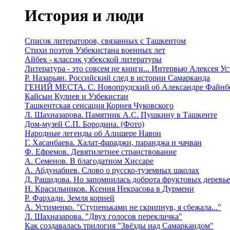
История и люди
Список литераторов, связанных с Ташкентом
Стихи поэтов Узбекистана военных лет
Айбек - классик узбекской литературы
Литература - это совсем не книги... Интервью Алексея У
Р. Назарьян. Российский след в истории Самарканда
ГЕНИЙ МЕСТА. C. Новопрудский об Александре Файнб
Кайсын Кулиев и Узбекистан
Ташкентская сенсация Корнея Чуковского
Л. Шахназарова. Памятник А.С. Пушкину в Ташкенте
Дом-музей С.П. Бородина. (Фото)
Народные легенды об Алишере Навои
Г. Хасанбаева. Халат-фараджи, паранджа и чачван
Ф. Ефремов. Девятилетнее странствование
А. Семенов. В благодатном Хиссаре
А. Абдунабиев. Слово о русско-туземных школах
Д. Рашидова. Но запомнилась доброта фруктовых деревь
Н. Красильников. Ксения Некрасова в Дурмени
Р. Фархади. Земля корней
А. Устименко. "Ступеньками не скрипнув, я сбежала..."
Л. Шахназарова. "Двух голосов перекличка"
Как создавалась трилогия "Звёзды над Самаркандом"