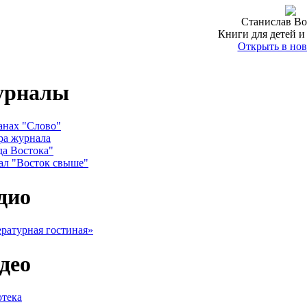
Станислав Во
Книги для детей и
Открыть в нов
урналы
анах "Слово"
ра журнала
да Востока"
ал "Восток свыше"
дио
ратурная гостиная»
део
тека