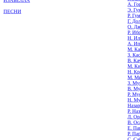
ИЗАБЕЛЛА
А. Го
Э. Гу
ПЕСНИ
Р. Гу
Г. До
О. Д
Р. Иб
Н. И
А. И
М. К
З. Ка
В. Ка
М. К
Н. Кр
М. М
З. Му
В. Му
Р. Му
Н. М
Назар
Р. На
Л. Ор
В. Ос
Е. Па
Р. Па
С. Са