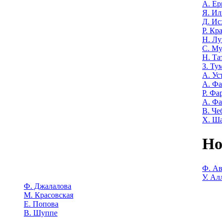
А. Е
Я. Ил
Д. Ис
Р. Кр
Н. Лу
С. М
Н. Та
З. Ту
А. Ус
А. Ф
Р. Фа
А. Фа
В. Че
Х. Ш
Но
Ф. Ав
У. Ал
Ф. Джалалова
М. Красовская
Е. Попова
В. Шуппе