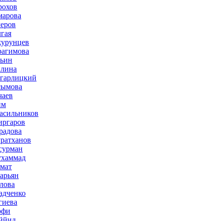
рохов
марова
меров
лгая
журунцев
рагимова
льин
плина
агарлицкий
сымова
чаев
им
асильников
иргаров
радова
ратханов
сурман
ухаммад
мат
зарьян
лова
адченко
гиева
рфи
ййид