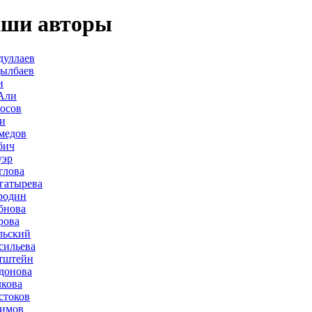
ши авторы
дуллаев
дылбаев
и
Али
осов
и
медов
бич
уэр
глова
гатырева
родин
бнова
рова
льский
сильева
тштейн
донова
лкова
стоков
лимов