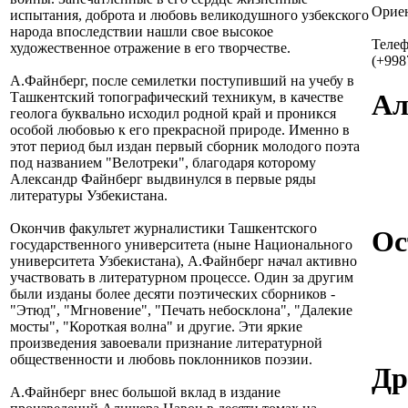
Ориен
испытания, доброта и любовь великодушного узбекского
народа впоследствии нашли свое высокое
Теле
художественное отражение в его творчестве.
(+998
А.Файнберг, после семилетки поступивший на учебу в
Ал
Ташкентский топографический техникум, в качестве
геолога буквально исходил родной край и проникся
особой любовью к его прекрасной природе. Именно в
этот период был издан первый сборник молодого поэта
под названием "Велотреки", благодаря которому
Александр Файнберг выдвинулся в первые ряды
литературы Узбекистана.
Окончив факультет журналистики Ташкентского
Ос
государственного университета (ныне Национального
университета Узбекистана), А.Файнберг начал активно
участвовать в литературном процессе. Один за другим
были изданы более десяти поэтических сборников -
"Этюд", "Мгновение", "Печать небосклона", "Далекие
мосты", "Короткая волна" и другие. Эти яркие
произведения завоевали признание литературной
общественности и любовь поклонников поэзии.
Др
А.Файнберг внес большой вклад в издание