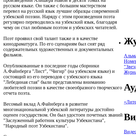
произведений Алишера Навои в десяти томах на
русском языке. Он также с большим мастерством
перевел на русский язык лучшие образцы современной
узбекской поэзии. Наряду с этим произведения поэта
регулярно переводились на узбекский язык, благодаря
чему он стал любимым поэтом и узбекских читателей.
Ж
Поэт проявил свой талант также и в качестве
кинодраматурга. По его сценариям был снят ряд
содержательных художественных и документальных
фильмов.
Альм
Номе
Опубликованные в последние годы сборники
"Звез
А.Файнберга "Лист", "Чигир" (на узбекском языке) и
Журн
состоящий из его переводов с узбекского языка
"Лебединая стая" были представлены вниманию
Ау
любителей поэзии в качестве своеобразного творческого
отчета поэта.
«Лите
Весомый вклад А.Файнберга в развитие
многонациональной узбекской литературы достойно
Ви
оценен государством. Он был удостоен почетных званий
"Заслуженный работник культуры Узбекистана",
"Народный поэт Узбекистана".
Видео