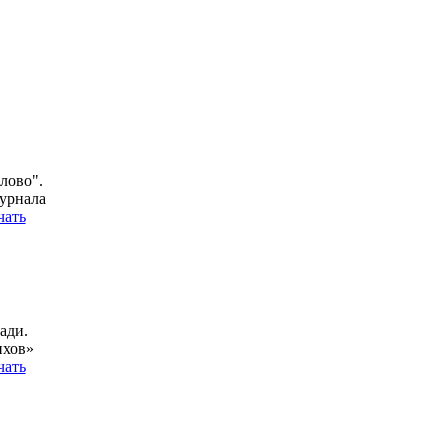
лово".
урнала
чать
ади.
ихов»
чать