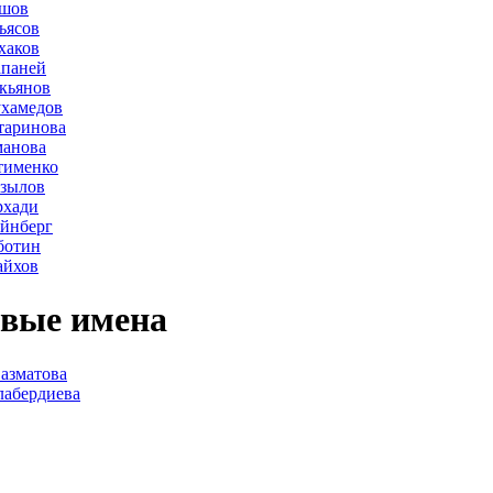
ршов
ьясов
хаков
апаней
кьянов
ухамедов
таринова
манова
тименко
азылов
рхади
йнберг
ботин
айхов
вые имена
азматова
лабердиева