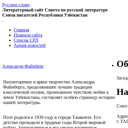
Русское слово
Литературный сайт Совета по русской литературе
Союза писателей Республики Узбекистан
.
Главная
Правила сайта
Список СРЛ
Архив новостей
Об
Александр Файнберг
Засед
Неповторимое и яркое творчество Александра
Файнберга, продолжившее лучшие традиции
На
классической поэзии, пронизанное чувством любви к
земле Узбекистана, составляет особую страницу истории
нашей литературы.
Союз 
Адрес
Поэт родился в 1939 году в городе Ташкенте. Его
г. Т
детство проходило в трудные годы Второй мировой
войны. Запечатленные в его сердце жизненные