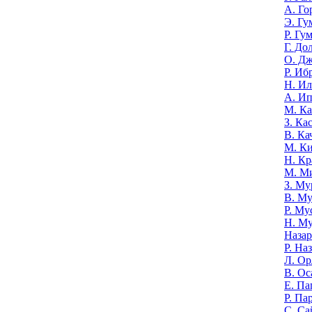
А. Го
Э. Гу
Р. Гу
Г. До
О. Д
Р. Иб
Н. И
А. И
М. К
З. Ка
В. Ка
М. К
Н. Кр
М. М
З. Му
В. Му
Р. Му
Н. М
Назар
Р. На
Л. Ор
В. Ос
Е. Па
Р. Па
С. Са