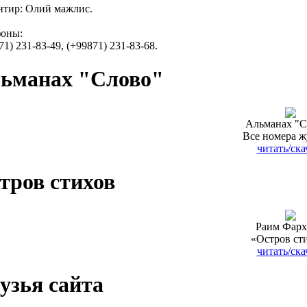
тир: Олий мажлис.
фоны:
71) 231-83-49, (+99871) 231-83-68.
ьманах "Слово"
Альманах "С
Все номера ж
читать/ска
тров стихов
Раим Фарх
«Остров ст
читать/ска
узья сайта