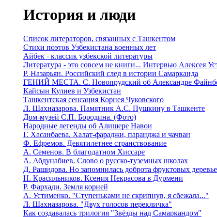
История и люди
Список литераторов, связанных с Ташкентом
Стихи поэтов Узбекистана военных лет
Айбек - классик узбекской литературы
Литература - это совсем не книги... Интервью Алексея У
Р. Назарьян. Российский след в истории Самарканда
ГЕНИЙ МЕСТА. C. Новопрудский об Александре Файнб
Кайсын Кулиев и Узбекистан
Ташкентская сенсация Корнея Чуковского
Л. Шахназарова. Памятник А.С. Пушкину в Ташкенте
Дом-музей С.П. Бородина. (Фото)
Народные легенды об Алишере Навои
Г. Хасанбаева. Халат-фараджи, паранджа и чачван
Ф. Ефремов. Девятилетнее странствование
А. Семенов. В благодатном Хиссаре
А. Абдунабиев. Слово о русско-туземных школах
Д. Рашидова. Но запомнилась доброта фруктовых деревь
Н. Красильников. Ксения Некрасова в Дурмени
Р. Фархади. Земля корней
А. Устименко. "Ступеньками не скрипнув, я сбежала..."
Л. Шахназарова. "Двух голосов перекличка"
Как создавалась трилогия "Звёзды над Самаркандом"