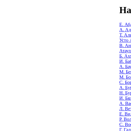
На
Е. Аб
А. А
Т. Ал
Усто 
В. Ан
Атаул
Б. Ах
И. Ба
А. Ба
М. Бе
М. Бо
С. Бо
А. Бу
Н. Бу
И. Бя
А. Ва
Л. Ве
Е. Ви
Р. Во
С. Во
Г. Га