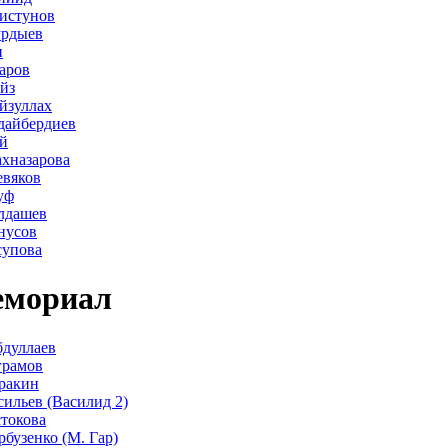
истунов
урдыев
н
аров
йз
йзуллах
дайбердиев
й
хназарова
евяков
уф
лдашев
нусов
супова
мориал
дуллаев
грамов
ракин
сильев (Василид 2)
стокова
рбузенко (М. Гар)