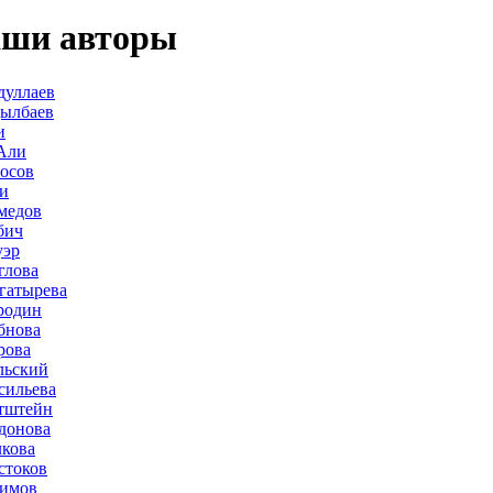
ши авторы
дуллаев
дылбаев
и
Али
осов
и
медов
бич
уэр
глова
гатырева
родин
бнова
рова
льский
сильева
тштейн
донова
лкова
стоков
лимов