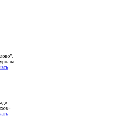
лово".
урнала
чать
ади.
ихов»
чать