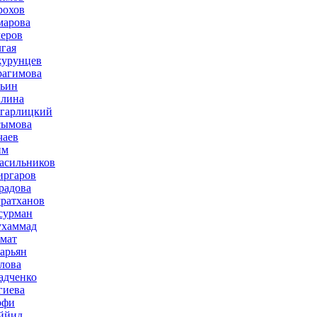
рохов
марова
меров
лгая
журунцев
рагимова
льин
плина
агарлицкий
сымова
чаев
им
асильников
иргаров
радова
ратханов
сурман
ухаммад
мат
зарьян
лова
адченко
гиева
рфи
ййид