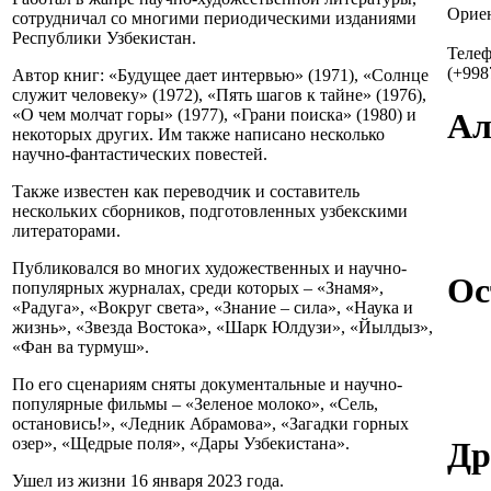
Ориен
сотрудничал со многими периодическими изданиями
Республики Узбекистан.
Теле
(+998
Автор книг: «Будущее дает интервью» (1971), «Солнце
служит человеку» (1972), «Пять шагов к тайне» (1976),
«О чем молчат горы» (1977), «Грани поиска» (1980) и
Ал
некоторых других. Им также написано несколько
научно-фантастических повестей.
Также известен как переводчик и составитель
нескольких сборников, подготовленных узбекскими
литераторами.
Публиковался во многих художественных и научно-
Ос
популярных журналах, среди которых – «Знамя»,
«Радуга», «Вокруг света», «Знание – сила», «Наука и
жизнь», «Звезда Востока», «Шарк Юлдузи», «Йылдыз»,
«Фан ва турмуш».
По его сценариям сняты документальные и научно-
популярные фильмы – «Зеленое молоко», «Сель,
остановись!», «Ледник Абрамова», «Загадки горных
озер», «Щедрые поля», «Дары Узбекистана».
Др
Ушел из жизни 16 января 2023 года.