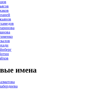
ршов
ьясов
хаков
апаней
кьянов
ухамедов
таринова
манова
тименко
азылов
рхади
йнберг
ботин
айхов
вые имена
азматова
лабердиева