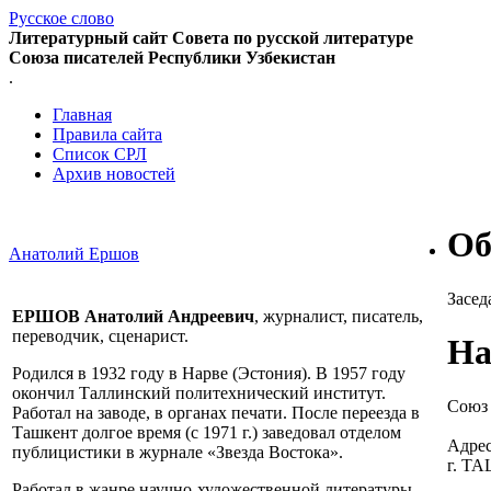
Русское слово
Литературный сайт Совета по русской литературе
Союза писателей Республики Узбекистан
.
Главная
Правила сайта
Список СРЛ
Архив новостей
Об
Анатолий Ершов
Засед
ЕРШОВ Анатолий Андреевич
, журналист, писатель,
переводчик, сценарист.
На
Родился в 1932 году в Нарве (Эстония). В 1957 году
окончил Таллинский политехнический институт.
Союз 
Работал на заводе, в органах печати. После переезда в
Ташкент долгое время (с 1971 г.) заведовал отделом
Адрес
публицистики в журнале «Звезда Востока».
г. Т
Работал в жанре научно-художественной литературы,