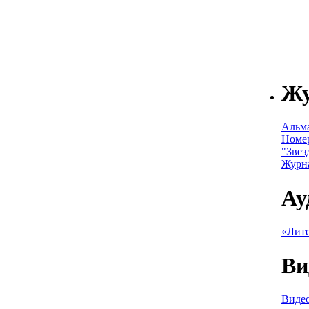
Ж
Альм
Номе
"Звез
Журн
Ау
«Лите
Ви
Видео