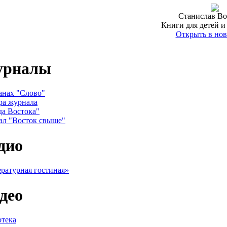
Станислав Во
Книги для детей и
Открыть в нов
урналы
анах "Слово"
ра журнала
да Востока"
ал "Восток свыше"
дио
ратурная гостиная»
део
тека