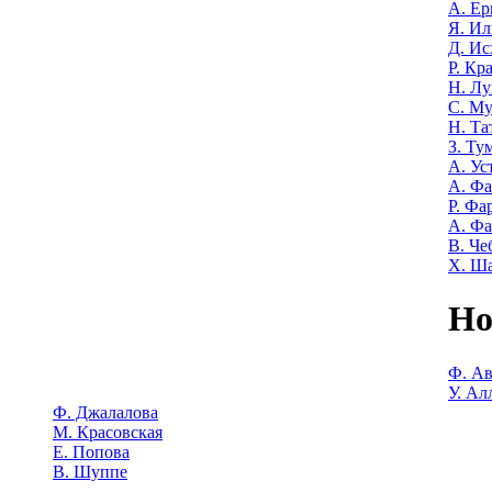
А. Е
Я. Ил
Д. Ис
Р. Кр
Н. Лу
С. М
Н. Та
З. Ту
А. Ус
А. Ф
Р. Фа
А. Фа
В. Че
Х. Ш
Но
Ф. Ав
У. Ал
Ф. Джалалова
М. Красовская
Е. Попова
В. Шуппе