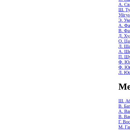
А. Св
Ш. Т
Уйгу
Э. Ум
А. Фа
В. Фа
Д. Ху
О. Ца
Л. Ша
А. Ш
П. Ш
Ф. Ю
Ф. Ю
Л. Ю
Ме
Ш. Аб
В. Ба
А. Ва
В. Ва
Г. Во
М. Га