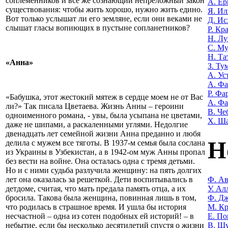
соплеменников и все же сознающий непреложный закон
А. Е
существования: чтобы жить хорошо, нужно жить едино.
Я. Ил
Вот только услышат ли его земляне, если они веками не
Д. Ис
слышат гласы вопиющих в пустыне сопланетников?
Р. Кр
Н. Лу
С. М
Н. Та
«Анна»
З. Ту
А. Ус
А. Ф
Р. Фа
«Бабушка, этот жестокий мятеж в сердце моем не от Вас
А. Фа
ли?» Так писала Цветаева. Жизнь Анны – героини
В. Че
одноименного романа, - увы, была усыпана не цветами,
Х. Ш
даже не шипами, а раскаленными углями. Недолгие
двенадцать лет семейной жизни Анна преданно и любя
Н
делила с мужем все тяготы. В 1937-м семья была сослана
из Украины в Узбекистан, а в 1942-ом муж Анны пропал
без вести на войне. Она осталась одна с тремя детьми.
Но и с ними судьба разлучила женщину: на пять долгих
Ф. Ав
лет она оказалась за решеткой. Дети воспитывались в
У. Ал
детдоме, считая, что мать предала память отца, а их
Ф. Дж
бросила. Такова была женщина, повинная лишь в том,
М. Кр
что родилась в страшное время. И ушла бы история
Е. По
несчастной – одна из сотен подобных ей историй! – в
В. Ш
небытие, если бы несколько десятилетий спустя о жизни