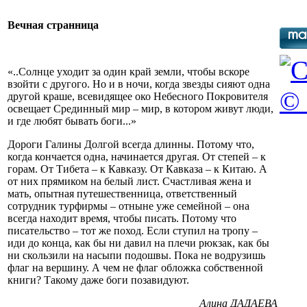
Вечная странница
«..Солнце уходит за один край земли, чтобы вскоре
взойти с другого. Но и в ночи, когда звезды сияют одна
© 
другой краше, всевидящее око Небесного Покровителя
освещает Срединный мир – мир, в котором живут люди,
и где любят бывать боги...»
Дороги Галины Долгой всегда длинны. Потому что,
когда кончается одна, начинается другая. От степей – к
горам. От Тибета – к Кавказу. От Кавказа – к Китаю. А
от них прямиком на белый лист. Счастливая жена и
мать, опытная путешественница, ответственный
сотрудник турфирмы – отныне уже семейной – она
всегда находит время, чтобы писать. Потому что
писательство – тот же поход. Если ступил на тропу –
иди до конца, как бы ни давил на плечи рюкзак, как бы
ни скользили на насыпи подошвы. Пока не водрузишь
флаг на вершину. А чем не флаг обложка собственной
книги? Такому даже боги позавидуют.
Алина ДАДАЕВА