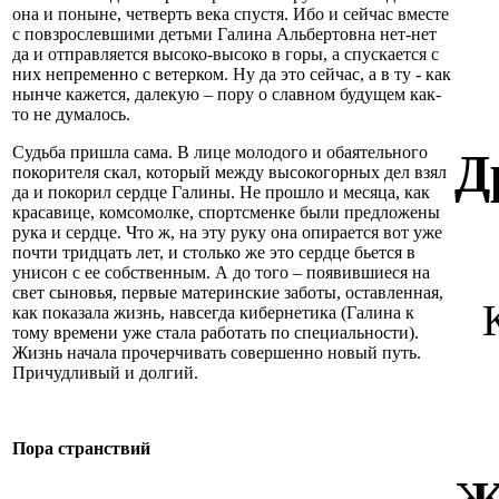
она и поныне, четверть века спустя. Ибо и сейчас вместе
с повзрослевшими детьми Галина Альбертовна нет-нет
да и отправляется высоко-высоко в горы, а спускается с
них непременно с ветерком. Ну да это сейчас, а в ту - как
нынче кажется, далекую – пору о славном будущем как-
то не думалось.
Судьба пришла сама. В лице молодого и обаятельного
Д
покорителя скал, который между высокогорных дел взял
да и покорил сердце Галины. Не прошло и месяца, как
красавице, комсомолке, спортсменке были предложены
рука и сердце. Что ж, на эту руку она опирается вот уже
почти тридцать лет, и столько же это сердце бьется в
унисон с ее собственным. А до того – появившиеся на
свет сыновья, первые материнские заботы, оставленная,
как показала жизнь, навсегда кибернетика (Галина к
тому времени уже стала работать по специальности).
Жизнь начала прочерчивать совершенно новый путь.
Причудливый и долгий.
Пора странствий