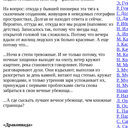
Э. Гу
Р. Гу
На вопрос: откуда у бывшей пионерки эта тяга к
Г. До
сказочным созданиям, живущим в неведомых географии
О. Д
пространствах, Долгая не находит ответа и сейчас.
Р. Иб
Вероятно, оттуда же, откуда все мы родом (напомню: из
Н. И
детства). Записалось так, потому что звезды над
А. И
открытой головой так сложились. Потому что вечера
М. К
вдали от жилищ людских уж больно красивые. А еще
З. Ка
потому что...
В. Ка
М. К
...Ночи в степи тревожные. И не только потому, что
Н. Кр
ночные хищники выходят на охоту, ветер кружит
М. М
азартнее, река становится говорливее. Ночью
З. Му
разговаривают духи. Они вздыхают, выползая из
В. Му
разогретых за день камней, витают над степью, кружат
Р. Му
хороводами, и только утренняя заря успокаивает их,
Н. М
принуждая с первыми проблесками света снова
Назар
забраться в свои вечные убежища...
Р. На
...А где сыскать лучшее вечное убежище, чем книжные
Л. Ор
страницы?
В. Ос
Е. Па
Р. Па
С. Са
«Дракониада»
А. Св