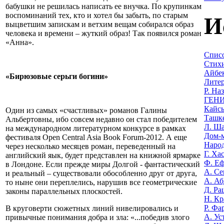
бабушки не решилась написать ее внучка. По крупинкам
воспоминаний тех, кто и хотел бы забыть, по старым
И
выцветшим запискам и ветхим вещам собирался образ
человека и времени – жуткий образ! Так появился роман
«Анна».
Списо
Стихи
Айбек
«Бирюзовые серьги богини»
Литер
Р. На
ГЕНИ
Кайсы
Один из самых «счастливых» романов Галины
Ташке
Альбертовны, ибо совсем недавно он стал победителем
Л. Ша
на международном литературном конкурсе в рамках
Дом-м
фестиваля Open Central Asia Book Forum-2012. А еще
Наро
через несколько месяцев роман, переведенный на
Г. Ха
английский яык, будет представлен на книжной ярмарке
Ф. Еф
в Лондоне. Если прежде миры Долгой - фантастический
А. Се
и реальный – существовали обособленно друг от друга,
А. Аб
то ныне они переплелись, нарушив все геометрические
Д. Ра
законы параллельных плоскостей.
Н. Кр
Р. Фа
В круговерти сюжетных линий нивелировались и
А. Ус
привычные понимания добра и зла: «...победив злого