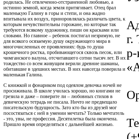
родилась. Не отвлеченно-отстраненной любовью, а
истинно земной, когда земля притягивает. Отец брал
маленькую Галину в горы и степи, и она жадно
впитывала их воздух, приноровлялась различать цвета, к
Ад
которым нечувствительны горожане, но которые так
требуются всякому художнику, пиши он красками или
г
словами. Но главное – ребенок постигал незримую, не
для всякого осязаемую душу окружающего мира в
многочисленных ее проявлениях: будь то душа
р-
крошечного ростка, пробивающегося сквозь песок, или
чимганского валуна, отсчитавшего сотни тысяч лет. В их
«А
тождество со всем живущим верили древние шаманы,
обитавшие в здешних местах. В них навсегда поверила и
маленькая Галина.
С книжкой и фонариком под одеялом девочка ночей не
Ор
просиживала. В школе училась хорошо, но книгами не
грезила и даже – поверите ли – любовных стихов в
девическую тетрадь не писала. Ничто не предвещало
писательскую будущность. Зато кто бы из друзей мог
посостязаться с ней в умении мечтать? Только мечтатель
Те
- это, увы, не профессия. Десятилетка была окончена.
Пришло время определяться с дальнейшей жизнью.
(+