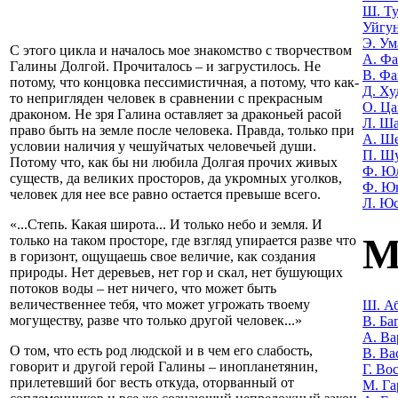
Ш. Т
Уйгу
Э. Ум
С этого цикла и началось мое знакомство с творчеством
А. Фа
Галины Долгой. Прочиталось – и загрустилось. Не
В. Фа
потому, что концовка пессимистичная, а потому, что как-
Д. Ху
то непригляден человек в сравнении с прекрасным
О. Ца
драконом. Не зря Галина оставляет за драконьей расой
Л. Ша
право быть на земле после человека. Правда, только при
А. Ш
условии наличия у чешуйчатых человечьей души.
П. Ш
Потому что, как бы ни любила Долгая прочих живых
Ф. Ю
существ, да великих просторов, да укромных уголков,
Ф. Ю
человек для нее все равно остается превыше всего.
Л. Ю
«...Степь. Какая широта... И только небо и земля. И
М
только на таком просторе, где взгляд упирается разве что
в горизонт, ощущаешь свое величие, как создания
природы. Нет деревьев, нет гор и скал, нет бушующих
потоков воды – нет ничего, что может быть
величественнее тебя, что может угрожать твоему
Ш. Аб
могуществу, разве что только другой человек...»
В. Ба
А. Ва
О том, что есть род людской и в чем его слабость,
В. Ва
говорит и другой герой Галины – инопланетянин,
Г. Во
прилетевший бог весть откуда, оторванный от
М. Га