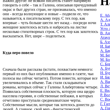
Н
Важно другое: не всякий писатель станет напрямую
говорить о себе – так и Галина, описывая причудливый
окрас и быт других стран, не признавалась, что именно
они - всегда волнующие и новые – подвели ее, что
Е. Аб
называется, к писательскому перу. С тех пор, как
А. А
впервые – чуть больше шести лет назад – посреди ночи
Т. Ал
женщине захотелось встать и набросать на листке
Усто 
несколько стихотворных строк. С тех пор как захотелось
В. Ан
высказаться. Нет, шире – поделиться.
Атаул
Б. Ах
И. Ба
А. Ба
Куда перо повело
М. Бе
М. Бо
С. Бо
А. Бу
Сначала были рассказы (кстати, похвастаем немного:
Н. Бу
первый из них был опубликован именно в газете, чьи
И. Бя
полосы вы сейчас читаете). Потом повести, которые все
А. Ва
увеличивались в объеме. Так стали складываться
Л. Ве
романы, которых сейчас у Галины Альбертовны четыре.
Е. Ви
Появилась собственная плоскость, которую она щедро
Р. Во
населяла героями, и собственные пейзажи, в которых
С. Во
отчетливо проступали среднеазиатские черты.
Г. Га
Собственные мысли, которые так хотелось донести до
А. Го
людей. А главное, свой мир - фантастический.