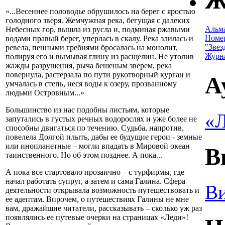
Ж
«...Весеннее половодье обрушилось на берег с яростью
голодного зверя. Жемчужная река, бегущая с далеких
Альм
Небесных гор, вышла из русла и, подминая ржавыми
Номе
водами правый берег, уперлась в скалу. Река злилась и
"Звез
ревела, пенными гребнями бросалась на монолит,
Журн
полируя его и вымывая глину из расщелин. Не утолив
жажды разрушения, рыча бешеным зверем, река
повернула, растерзала по пути рукотворный курган и
А
умчалась в степь, неся воды к озеру, прозванному
людьми Островным...»
Большинство из нас подобны листьям, которые
«Л
запутались в густых речных водорослях и уже более не
способны двигаться по течению. Судьба, напротив,
повелела Долгой плыть, дабы ее будущие герои - земные
или инопланетные – могли впадать в Мировой океан
В
таинственного. Но об этом позднее. А пока...
А пока все стартовало прозаично – с турфирмы, где
начал работать супруг, а затем и сама Галина. Сфера
Ви
деятельности открывала возможность путешествовать и
ее адептам. Впрочем, о путешествиях Галины не мне
вам, дражайшие читатели, рассказывать – сколько уж раз
появлялись ее путевые очерки на страницах «Леди»!