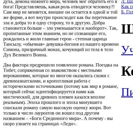
Л. Ша
духа, демона нижнего мира, человек мог обратить его в
Как с
бога! Представляешь, какая роль отводится человеку?!
Б. Го
Сам мир не меняется, внешне он остается в одной и той
же форме, а вот внутри происходит как бы перетекание
зла и добра то в одну сторону, то в другую. Добра
Ш
становится больше – зло уменьшается и наоборот». Так,
пропитанные этим знанием, но не сознающие его,
рождались и жили главные герои - степная царица
Тансылу, «обычная» девушка-богиня из нашего времени
У
Симона, призрачный монах, кочующий из тела в тело
Дух Великого Воина.
Два фактора предрешили появление романа. Поездка на
К
Тибет, сопряженная со знакомством с местными
верованиями, которые во многом оказались схожи с
древнеазиатскими, и кропотливая работа с
историческими источниками (потому как мир в романе,
Пи
который сейчас идентифицируется нами как
мистический, для древних племен казался вполне
реальным). Эпоха прошлого и эпоха минувшего
снискали роману самую высокую оценку жюри. Вот
только в число лауреатов он вошел под другим
названием – «Боги Срединного мира». А почему - вы
скоро узнаете на страницах «Леди».