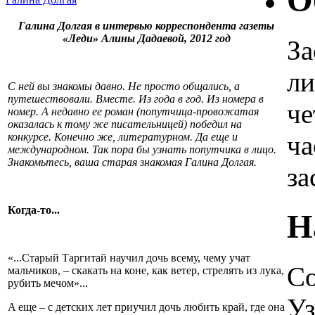
О
Галина Долгая в интервью корреспондента газеты
«Леди» Алины Дадаевой, 2012 год
За
ли
С ней вы знакомы давно. Не просто общались, а
путешествовали. Вместе. Из года в год. Из номера в
че
номер. А недавно ее роман (попутчица-провожатая
оказалась к тому же писательницей) победил на
ча
конкурсе. Конечно же, литературном. Да еще и
международном. Так пора бы узнать попутчика в лицо.
Знакомьтесь, ваша старая знакомая Галина Долгая.
за
Когда-то...
Н
«...Старый Таргитай научил дочь всему, чему учат
Со
мальчиков, – скакать на коне, как ветер, стрелять из лука,
рубить мечом»...
Уз
A eще – с детских лет приучил дочь любить край, где она