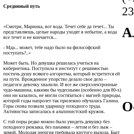
Срединный путь
23
«Смотри, Маринка, вот вода. Течет себе да течет... Ты
А
представляешь, целые народы уходят в небытие, а вода
все течет и не кончается...
- Мда... может, тебе надо было на философский
поступать?..»
Может быть. Но девушка решилась учиться на
кибернетика. Поступила в институт с решимостью
постичь душу всякого алгоритма, который встретится ей
на пути. Врожденное упорство делало свое дело –
педагоги девочку хвалили. И все же сверхэлектронные
чудо-машины, какими бы чудесными (особенно для 80-х)
они ни казались, не могли состязаться с магией природы,
которой годы напролет так прилежно обучалась Галина.
О
Горы снова позвали ударницу походного труда.
Активистка записалась в альпинистский кружок.
С той поры редко можно было увидеть девушку без
походного рюкзака, без панамки – летом и без лыж –
зимой. Молодая энергия требовала крутого выхода. Бьет