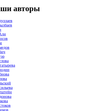
ши авторы
дуллаев
дылбаев
и
Али
осов
и
медов
бич
уэр
глова
гатырева
родин
бнова
рова
льский
сильева
тштейн
донова
лкова
стоков
лимов