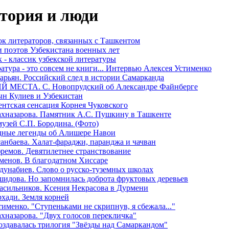
тория и люди
к литераторов, связанных с Ташкентом
 поэтов Узбекистана военных лет
 - классик узбекской литературы
атура - это совсем не книги... Интервью Алексея Устименко
зарьян. Российский след в истории Самарканда
Й МЕСТА. C. Новопрудский об Александре Файнберге
н Кулиев и Узбекистан
нтская сенсация Корнея Чуковского
хназарова. Памятник А.С. Пушкину в Ташкенте
узей С.П. Бородина. (Фото)
дные легенды об Алишере Навои
санбаева. Халат-фараджи, паранджа и чачван
ремов. Девятилетнее странствование
менов. В благодатном Хиссаре
дунабиев. Слово о русско-туземных школах
шидова. Но запомнилась доброта фруктовых деревьев
асильников. Ксения Некрасова в Дурмени
рхади. Земля корней
тименко. "Ступеньками не скрипнув, я сбежала..."
хназарова. "Двух голосов перекличка"
оздавалась трилогия "Звёзды над Самаркандом"