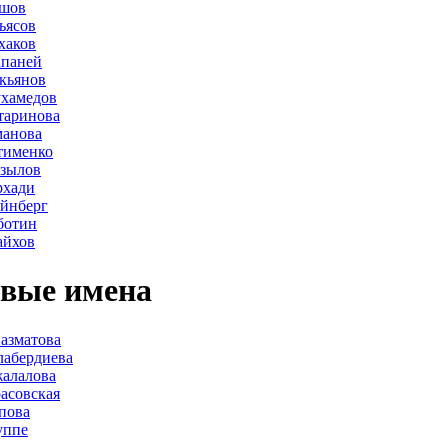
ршов
ьясов
хаков
апаней
кьянов
ухамедов
таринова
манова
тименко
азылов
рхади
йнберг
ботин
айхов
вые имена
азматова
лабердиева
алалова
асовская
пова
уппе