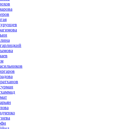
рохов
марова
меров
лгая
журунцев
рагимова
льин
плина
агарлицкий
сымова
чаев
им
асильников
иргаров
радова
ратханов
сурман
ухаммад
мат
зарьян
лова
адченко
гиева
рфи
ййид