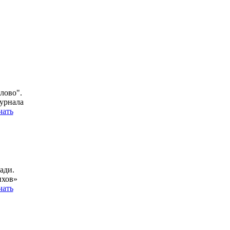
лово".
урнала
чать
ади.
ихов»
чать