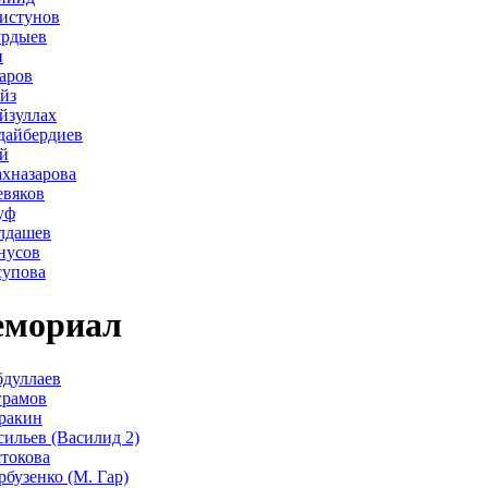
истунов
урдыев
н
аров
йз
йзуллах
дайбердиев
й
хназарова
евяков
уф
лдашев
нусов
супова
мориал
дуллаев
грамов
ракин
сильев (Василид 2)
стокова
рбузенко (М. Гар)