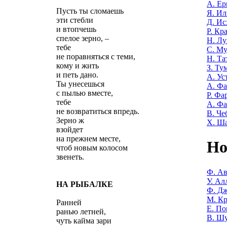
А. Е
Пусть ты сломаешь
Я. Ил
эти стебли
Д. Ис
и втопчешь
Р. Кр
спелое зерно, –
Н. Лу
тебе
С. М
не поравняться с теми,
Н. Та
кому и жить
З. Ту
и петь дано.
А. Ус
Ты унесешься
А. Ф
с пылью вместе,
Р. Фа
тебе
А. Фа
не возвратиться впредь.
В. Че
Зерно ж
Х. Ш
взойдет
на прежнем месте,
Но
чтоб новым колосом
звенеть.
Ф. Ав
У. Ал
НА РЫБАЛКЕ
Ф. Дж
М. Кр
Ранней
Е. По
ранью летней,
В. Ш
чуть кайма зари