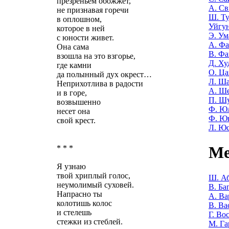
презреньем обожжет,
А. Св
не признавая горечи
Ш. Т
в оплошном,
Уйгу
которое в ней
Э. Ум
с юности живет.
А. Фа
Она сама
В. Фа
взошла на это взгорье,
Д. Ху
где камни
О. Ца
да полынный дух окрест…
Л. Ша
Неприхотлива в радости
А. Ш
и в горе,
П. Ш
возвышенно
Ф. Ю
несет она
Ф. Ю
свой крест.
Л. Ю
Ме
* * *
Я узнаю
твой хриплый голос,
Ш. Аб
неумолимый суховей.
В. Ба
Напрасно ты
А. Ва
колотишь колос
В. Ва
и стелешь
Г. Во
стежки из стеблей.
М. Га