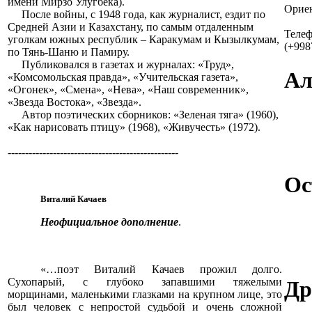
имени Мирзо Улугбека).
Ориен
После войны, с 1948 года, как журналист, ездит по
Средней Азии и Казахстану, по самым отдаленным
Теле
уголкам южных республик – Каракумам и Кызылкумам,
(+998
по Тянь-Шаню и Памиру.
Публиковался в газетах и журналах: «Труд»,
Ал
«Комсомольская правда», «Учительская газета»,
«Огонек», «Смена», «Нева», «Наш современник»,
«Звезда Востока», «Звезда».
Автор поэтических сборников: «Зеленая тяга» (1960),
«Как нарисовать птицу» (1968), «Живучесть» (1972).
-------------------------------------------------
Ос
Виталий Качаев
Неофициальное дополнение
.
«…поэт Виталий Качаев прожил долго.
Сухопарый, с глубоко запавшими тяжелыми
Др
морщинами, маленькими глазками на крупном лице, это
был человек с непростой судьбой и очень сложной