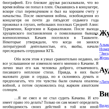
биографией. Его близкие друзья рассказывали, что во
время войны он попал в плен. Оказавшись в концлагере,
вскоре стал переводчиком и был на хорошем счету у
начальства. После окончания войны, освобождения из
концлагеря он почти до пятьдесят седьмого года
проживал в глухих, небольших поселках Средней Азии:
Туркмении, Киргизии и Каракалпакии. После выхода
Ж
хрущевского постановления о помиловании бывших
военнопленных Качаев поселился в Ташкенте.
Некоторые утверждали, что когда он занялся
Альм
литературной деятельностью, его, якобы, начали
Номе
преследовать сотрудники КГБ.
"Звез
Журн
Обо всем этом я узнал сравнительно недавно, но
все услышанное не изменило моего мнения о Качаеве. Я
Ау
лично знал его как человека доброго, отзывчивого,
писавшего неплохие стихи. Правда, в них было
маловато души и сердца, но я склоняюсь думать и
предполагать, что эти чувства были сначала опалены
«Лите
войной, а потом скукожились под жарким азиатским
солнцем.
Ви
…Я не смел и не стал судить Качаева. И кто
имеет право это делать? Только он сам может определить
Видео
необходимость своих действий в той или иной