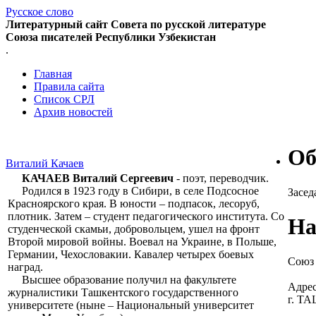
Русское слово
Литературный сайт Совета по русской литературе
Союза писателей Республики Узбекистан
.
Главная
Правила сайта
Список СРЛ
Архив новостей
Об
Виталий Качаев
КАЧАЕВ Виталий Сергеевич
- поэт, переводчик.
Родился в 1923 году в Сибири, в селе Подсосное
Засед
Красноярского края. В юности – подпасок, лесоруб,
плотник. Затем – студент педагогического института. Со
На
студенческой скамьи, добровольцем, ушел на фронт
Второй мировой войны. Воевал на Украине, в Польше,
Германии, Чехословакии. Кавалер четырех боевых
Союз 
наград.
Высшее образование получил на факультете
Адрес
журналистики Ташкентского государственного
г. Т
университете (ныне – Национальный университет