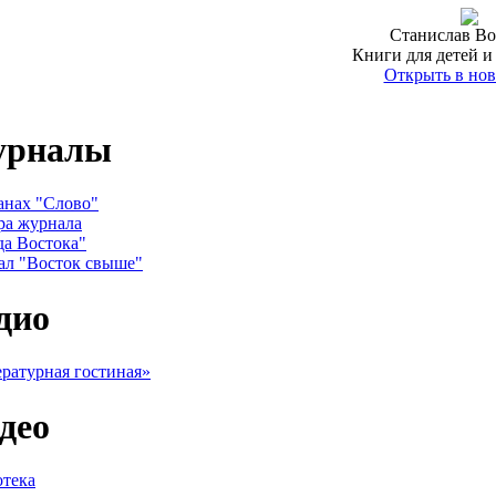
Станислав Во
Книги для детей и
Открыть в нов
урналы
анах "Слово"
ра журнала
да Востока"
ал "Восток свыше"
дио
ратурная гостиная»
део
тека