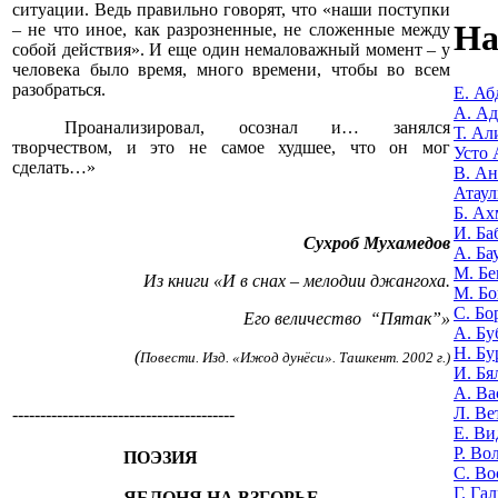
ситуации. Ведь правильно говорят, что «наши поступки
На
– не что иное, как разрозненные, не сложенные между
собой действия». И еще один немаловажный момент – у
человека было время, много времени, чтобы во всем
разобраться.
Е. Аб
А. А
Проанализировал, осознал и… занялся
Т. Ал
творчеством, и это не самое худшее, что он мог
Усто 
сделать…»
В. Ан
Атаул
Б. Ах
И. Ба
Сухроб Мухамедов
А. Ба
М. Бе
Из книги «И в снах – мелодии джангоха.
М. Бо
С. Бо
Его величество
“
Пятак
”
»
А. Бу
Н. Бу
(
Повести. Изд. «Ижод дунёси». Ташкент. 2002 г.)
И. Бя
А. Ва
Л. Ве
----------------------------------------
Е. Ви
Р. Во
ПОЭЗИЯ
С. Во
Г. Га
ЯБЛОНЯ НА ВЗГОРЬЕ