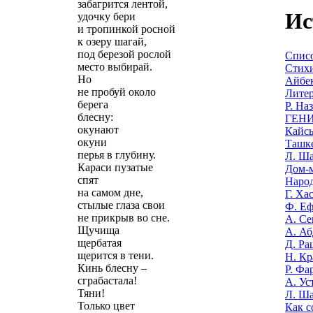
забагрится лентой,
Ис
удочку бери
и тропинкой росной
к озеру шагай,
под березой рослой
Списо
место выбирай.
Стихи
Но
Айбек
не пробуй около
Литер
берега
Р. На
блесну:
ГЕНИ
окунают
Кайсы
окуни
Ташке
перья в глубину.
Л. Ша
Караси пузатые
Дом-м
спят
Наро
на самом дне,
Г. Ха
стылые глаза свои
Ф. Еф
не прикрыв во сне.
А. Се
Щучища
А. Аб
щербатая
Д. Ра
щерится в тени.
Н. Кр
Кинь блесну –
Р. Фа
сграбастала!
А. Ус
Тяни!
Л. Ша
Только цвет
Как с