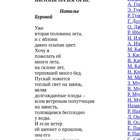
А. Го
Э. Гу
Наталье
Р. Гу
Буровой
Г. До
О. Д
Уже
Р. Иб
вторая половина лета,
Н. И
и с яблони
А. И
давно осыпан цвет.
М. К
Хочу я
З. Ка
пожелать ей
В. Ка
многи лета,
М. К
на склоне лет,
Н. Кр
терпевшей много бед.
М. М
Пускай ложится
З. Му
теплый свет на завязь,
В. Му
являя
Р. Му
долгожданные плоды –
Н. М
всем ветреным попутчицам
Назар
на зависть,
Р. На
толпящимся бесплодно
Л. Ор
у воды.
В. Ос
И если ветер
Е. Па
ей шепнет о прошлом,
Р. Па
она его
С. Са