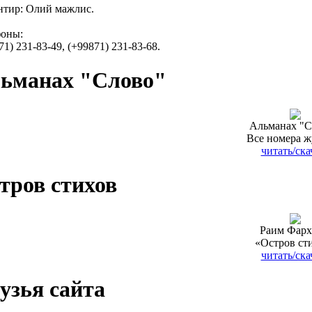
тир: Олий мажлис.
фоны:
71) 231-83-49, (+99871) 231-83-68.
ьманах "Слово"
Альманах "С
Все номера ж
читать/ска
тров стихов
Раим Фарх
«Остров ст
читать/ска
узья сайта