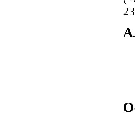
23
А
О