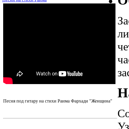
О
За
ли
че
ча
за
Н
Песня под гитару на стихи Раима Фархади "Женщина"
Со
Уз