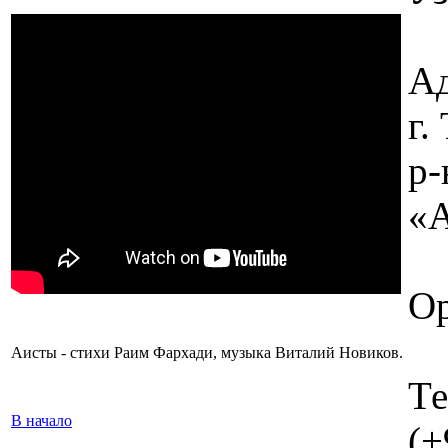
Ад
г
р-
«А
Ор
Аисты - стихи Раим Фархади, музыка Виталий Новиков.
Те
В начало
(+