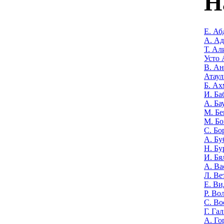
Н
Е. Аб
А. А
Т. Ал
Усто 
В. Ан
Атаул
Б. Ах
И. Ба
А. Ба
М. Бе
М. Бо
С. Бо
А. Бу
Н. Бу
И. Бя
А. Ва
Л. Ве
Е. Ви
Р. Во
С. Во
Г. Га
А. Го