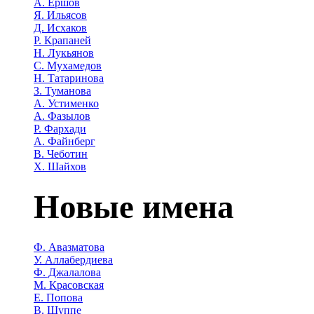
А. Ершов
Я. Ильясов
Д. Исхаков
Р. Крапаней
Н. Лукьянов
С. Мухамедов
Н. Татаринова
З. Туманова
А. Устименко
А. Фазылов
Р. Фархади
А. Файнберг
В. Чеботин
Х. Шайхов
Новые имена
Ф. Авазматова
У. Аллабердиева
Ф. Джалалова
М. Красовская
Е. Попова
В. Шуппе