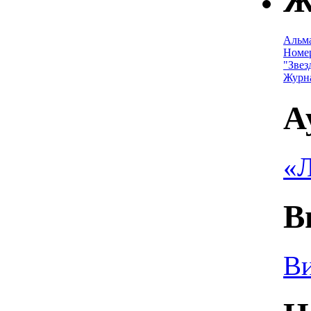
Ж
Альм
Номе
"Звез
Журн
А
«Л
В
Ви