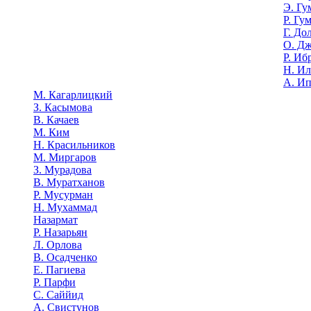
Э. Гу
Р. Гу
Г. До
О. Д
Р. Иб
Н. И
А. И
М. Кагарлицкий
З. Касымова
В. Качаев
М. Ким
Н. Красильников
М. Миргаров
З. Мурадова
В. Муратханов
Р. Мусурман
Н. Мухаммад
Назармат
Р. Назарьян
Л. Орлова
В. Осадченко
Е. Пагиева
Р. Парфи
С. Саййид
А. Свистунов