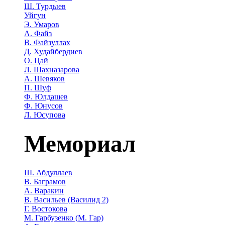
Ш. Турдыев
Уйгун
Э. Умаров
А. Файз
В. Файзуллах
Д. Худайбердиев
О. Цай
Л. Шахназарова
А. Шевяков
П. Шуф
Ф. Юлдашев
Ф. Юнусов
Л. Юсупова
Мемориал
Ш. Абдуллаев
В. Баграмов
А. Варакин
В. Васильев (Василид 2)
Г. Востокова
М. Гарбузенко (М. Гар)