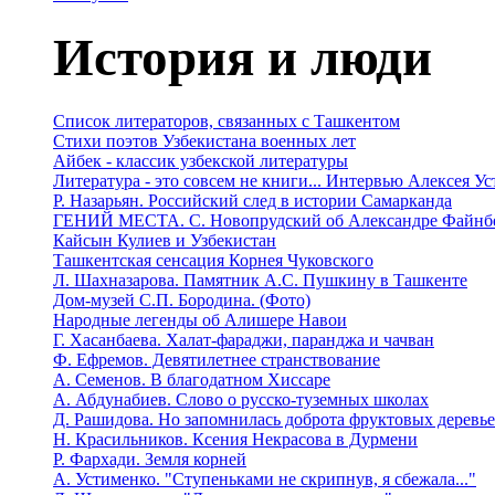
История и люди
Список литераторов, связанных с Ташкентом
Стихи поэтов Узбекистана военных лет
Айбек - классик узбекской литературы
Литература - это совсем не книги... Интервью Алексея У
Р. Назарьян. Российский след в истории Самарканда
ГЕНИЙ МЕСТА. C. Новопрудский об Александре Файнб
Кайсын Кулиев и Узбекистан
Ташкентская сенсация Корнея Чуковского
Л. Шахназарова. Памятник А.С. Пушкину в Ташкенте
Дом-музей С.П. Бородина. (Фото)
Народные легенды об Алишере Навои
Г. Хасанбаева. Халат-фараджи, паранджа и чачван
Ф. Ефремов. Девятилетнее странствование
А. Семенов. В благодатном Хиссаре
А. Абдунабиев. Слово о русско-туземных школах
Д. Рашидова. Но запомнилась доброта фруктовых деревь
Н. Красильников. Ксения Некрасова в Дурмени
Р. Фархади. Земля корней
А. Устименко. "Ступеньками не скрипнув, я сбежала..."