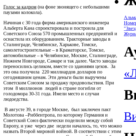
Ж
Голос за кадром
(на фоне звонящего с небольшими
паузами колокола).
Альм
Начиная с 30 года фирма американского инженера
Номе
Альберта Кана спроектировала и построила для
"Звез
Советского Союза 570 промышленных предприятий и
Журн
оснастила их оборудованием. Тракторные заводы в
Сталинграде, Челябинске, Харькове, Томске,
А
самолетостроительные – в Краматорске, Томске,
автомобильные – в Челябинске, Москве, Сталинграде,
Нижнем Новгороде, Самаре и так далее. Часто заводы
переносились целиком, вместе со зданиями цехов. За
«Л
это она получила 220 миллиардов долларов по
сегодняшним ценам. Эти деньги были выручены
Советским Союзом за продажу продовольствия. При
этом 8 миллионов людей в стране погибли от
В
голодомора 30-31 года. Имели место и случаи
людоедства.
В августе 39, в городе Москве, был заключен пакт
Ви
Молотова –Риббентропа, по которому Германия и
Советский Союз фактически поделили между собой
Европу, и уже через две недели началось, то, что можно
назвать Второй мировой войной. В соответствии с этим