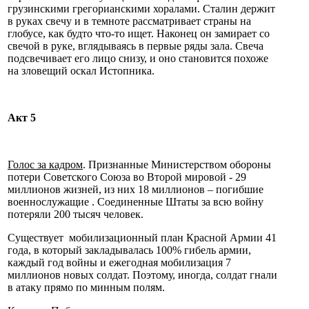
грузинскими грегорианскими хоралами. Сталин держит
в руках свечу и в темноте рассматривает страны на
глобусе, как будто что-то ищет. Наконец он замирает со
свечой в руке, вглядываясь в первые ряды зала. Свеча
подсвечивает его лицо снизу, и оно становится похоже
на зловещий оскал Истопника.
Акт 5
Голос за кадром
. Признанные Министерством обороны
потери Советского Союза во Второй мировой - 29
миллионов жизней, из них 18 миллионов – погибшие
военнослужащие . Соединенные Штаты за всю войну
потеряли 200 тысяч человек.
Существует мобилизационный план Красной Армии 41
года, в который закладывалась 100% гибель армии,
каждый год войны и ежегодная мобилизация 7
миллионов новых солдат. Поэтому, иногда, солдат гнали
в атаку прямо по минным полям.