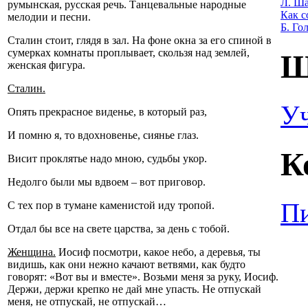
Л. Ша
румынская, русская речь. Танцевальные народные
Как с
мелодии и песни.
Б. Го
Сталин стоит, глядя в зал. На фоне окна за его спиной в
сумерках комнаты проплывает, скользя над землей,
Ш
женская фигура.
Сталин.
У
Опять прекрасное виденье, в который раз,
И помню я, то вдохновенье, сиянье глаз.
К
Висит проклятье надо мною, судьбы укор.
Недолго были мы вдвоем – вот приговор.
Пи
С тех пор в тумане каменистой иду тропой.
Отдал бы все на свете царства, за день с тобой.
Женщина.
Иосиф посмотри, какое небо, а деревья, ты
видишь, как они нежно качают ветвями, как будто
говорят: «Вот вы и вместе». Возьми меня за руку, Иосиф.
Держи, держи крепко не дай мне упасть. Не отпускай
меня, не отпускай, не отпускай…