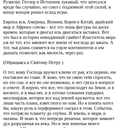
Рузвельт, Гитлер и Истопник лукавый, что затесался
вроде бы случайно, но союз с подземной этой силой, в
конце концов решил исход игры.
Европа вся, Америка, Япония, Корея и Китай, арабский
мир и Африки союзы – все это лишь фигуры на доске
времен, которые я двигал иль двигаться заставил. Вот
это был в истории невиданный гамбит! Властитель мира
уж не тот, кто завоюет все земли от восхода до заката. А
тот, чья длань сожмется на горле континентов и им
дышать позволит, как милость, через раз.
(Обращаясь к Святому Петру )
О тот, кому Господь вручил ключи от рая, кто церкви, им
поставлен во главе. Я знаю, что не смею тебя спросить,
но это сон, и все во сне возможно, и нет греха в вопросе
и ответе. Я верую, что все, что происходит на Земле, и в
космосе, и в мыслях, и в потоке сознания ушедших
миллиардов, которое все над землей кружится, все это
лишь часть плана, известного не нам. Но я понять хотел
бы, какую роль в перформансе сыграл я этом. События,
что потрясли планету до глубин. И землю, и моря, и
океаны. И знаю я, что впереди решенье, которое замкнет
дух разрушенья на века. Но в чем значенье моего