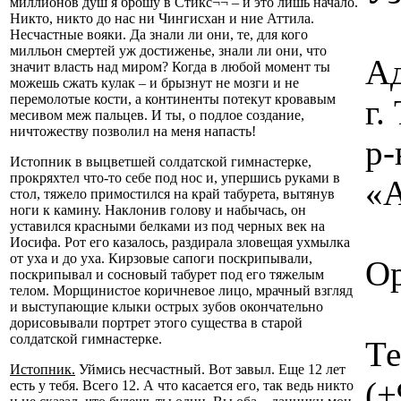
миллионов душ я брошу в Стикс¬¬ – и это лишь начало.
Никто, никто до нас ни Чингисхан и ние Аттила.
Несчастные вояки. Да знали ли они, те, для кого
милльон смертей уж достиженье, знали ли они, что
Ад
значит власть над миром? Когда в любой момент ты
можешь сжать кулак – и брызнут не мозги и не
перемолотые кости, а континенты потекут кровавым
г
месивом меж пальцев. И ты, о подлое создание,
ничтожеству позволил на меня напасть!
р-
Истопник в выцветшей солдатской гимнастерке,
прокряхтел что-то себе под нос и, упершись руками в
«А
стол, тяжело примостился на край табурета, вытянув
ноги к камину. Наклонив голову и набычась, он
уставился красными белками из под черных век на
Иосифа. Рот его казалось, раздирала зловещая ухмылка
от уха и до уха. Кирзовые сапоги поскрипывали,
Ор
поскрипывал и сосновый табурет под его тяжелым
телом. Морщинистое коричневое лицо, мрачный взгляд
и выступающие клыки острых зубов окончательно
дорисовывали портрет этого существа в старой
солдатской гимнастерке.
Те
Истопник.
Уймись несчастный. Вот завыл. Еще 12 лет
(+
есть у тебя. Всего 12. А что касается его, так ведь никто