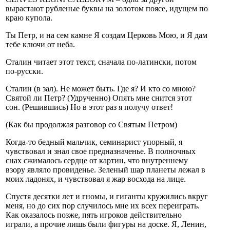
вырастают рубленые буквы на золотом поясе, идущем по
краю купола.
Ты Петр, и на сем камне Я создам Церковь Мою, и Я дам
тебе ключи от неба.
Сталин читает этот текст, сначала по-латински, потом
по-русски.
Сталин (в зал). Не может быть. Где я? И кто со мною?
Святой ли Петр? (Удрученно) Опять мне снится этот
сон. (Решившись) Но в этот раз я получу ответ!
(Как бы продолжая разговор со Святым Петром)
Когда-то бедный мальчик, семинарист упорный, я
чувствовал и знал свое предназначенье. В полночных
снах сжималось сердце от картин, что внутреннему
взору являло провиденье. Зеленый шар планеты лежал в
моих ладонях, и чувствовал я жар восхода на лице.
Спустя десятки лет и гномы, и гиганты кружились вкруг
меня, но до сих пор случилось мне их всех переиграть.
Как оказалось позже, пять игроков действительно
играли, а прочие лишь были фигуры на доске. Я, Ленин,