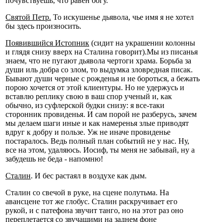
почувствуешь, что равен богу.
Святой Петр.
То искушенье дьявола, чье имя я не хотел
бы здесь произносить.
Появившийся Истопник
(сидит на украшении колонны
и глядя снизу вверх на Сталина говорит).Мы из писанья
знаем, что не пугают дьявола чертоги храма. Борьба за
души иль добра со злом, то выдумка зловредная писак.
Бывают души черные с рожденья и не бороться, а бежать
порою хочется от этой клиентуры. Но не удержусь и
вставлю реплику свою в ваш спор ученый и, как
обычно, из суфлерской будки снизу: я все-таки
сторонник провиденья. И сам порой не разберусь, зачем
мы делаем шаги иные и как намеренья злые приводят
вдруг к добру и пользе. Уж не иначе провиденье
постаралось. Ведь полный план событий не у нас. Ну,
все на этом, удаляюсь. Иосиф, ты меня не забывай, ну а
забудешь не беда - напомню!
Сталин
. И бес растаял в воздухе как дым.
Сталин со свечой в руке, на сцене полутьма. На
авансцене тот же глобус. Сталин раскручивает его
рукой, и с патефона звучит танго, но на этот раз оно
переплетается со звучащими на заднем фоне