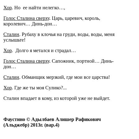
Хор
. Но ее найти нелегко…,
Голос Сталина сверху
. Царь, царевич, король,
королевич… Динь-дон…
Сталин
. Рубаху в клочья на груди, воды, воды, меня
услышьте!
Хор
. Долго я метался и страдал…
Голос Сталина сверху
. Сапожник, портной… Динь-
дон…
Сталин
. Обманщик мерзкий, где мои все царства!
Хор
. Где же ты моя Сулико?...
Сталин впадает в кому, из которой уже не выйдет.
Фаустино © Адылбаев Алишер Рафикович
(Альджебр) 2013г. (вар.4)