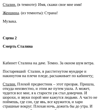
Сталин.
(в темноте): Имя, скажи свое мне имя!
Женщина
. (из темноты): Страна!
Музыка.
Сцена 2
Смерть Сталина
Кабинет Сталина на даче. Темно. За окном шум ветра.
Постаревший Сталин, в расстегнутом мундире и
накинутом на плечи пледе, расхаживает по кабинету
:
Сталин.
Плохой предвестник – этот призрак. Пришла,
откуда неизвестно, и этим же путем ушла. А может,
чудится все мне, я к старости уж стал доверчив. И
шорохи, и звуки порой мне кажутся людьми. А часто не
поймешь, где сон, где явь, все кружится, и хари
страшные вокруг. Плохая ночь, дожить бы до утра. И