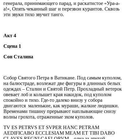
генерала, принимающего парад, и раскатистое «Ура-а-
а!», Опять чеканный шаг и перезвон курантов. Сквозь
эти звуки тихо звучит танго.
Акт 4
Сцена 1
Сон Сталина
Собор Святого Петра в Ватикане. Под самым куполом,
на балюстраде, возлежат две фигуры в длинных белых
одеждах – Сталин и Святой Петр. Прохладный ветерок
овевает лоб и колышет края накидок, под куполом
спокойно и тихо. Где-то далеко внизу у собора
двигаются маленькие, как мураши, жалкие людишки.
Временами тишину прерывают наплывающие снизу
волны грохота, отраженные эхом куполов.
TV ES PETRVS ET SVPER HANC PETRAM
AEDIFICABO ECCLESIAM MEAM ET TIBI DABO
CLAVES REGNI CAELORVM – одна за другой