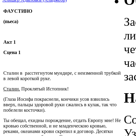
О
ФАУСТИНО
За
(пьеса)
ли
Акт 1
че
Сцена 1
ча
за
Сталин в расстегнутом мундире, с неизменной трубкой
в левой короткой руке.
Сталин.
Проклятый Истопник!
Н
(Глаза Иосифа покраснели, кончики усов взвились
вверх, пальцы здоровой руки сжались в кулак, так что
побелели косточки).
Со
Ты обещал, ехидны порождение, отдать Европу мне! Не
кровью собственной, и не младенческою кровью,
Уз
реками, океанами крови скрепил я договор. Десятки