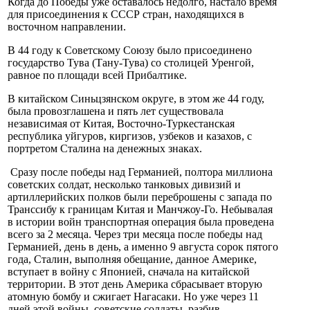
Когда до Победы уже оставалось недолго, настало время
для присоединения к СССР стран, находящихся в
восточном направлении.
В 44 году к Советскому Союзу было присоединено
государство Тува (Тану-Тува) со столицей Уренгой,
равное по площади всей Прибалтике.
В китайском Синьцзянском округе, в этом же 44 году,
была провозглашена и пять лет существовала
независимая от Китая, Восточно-Туркестанская
республика уйгуров, киргизов, узбеков и казахов, с
портретом Сталина на денежных знаках.
Сразу после победы над Германией, полтора миллиона
советских солдат, несколько танковых дивизий и
артиллерийских полков были переброшены с запада по
Транссибу к границам Китая и Манчжоу-Го. Небывалая
в истории войн транспортная операция была проведена
всего за 2 месяца. Через три месяца после победы над
Германией, день в день, а именно 9 августа сорок пятого
года, Сталин, выполняя обещание, данное Америке,
вступает в войну с Японией, сначала на китайской
территории. В этот день Америка сбрасывает вторую
атомную бомбу и сжигает Нагасаки. Но уже через 11
дней этой войны, советские солдаты, разбив