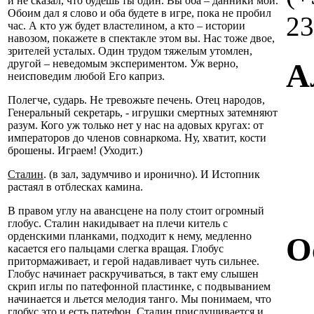
и не сказал, что будешь ты один. Вы оба – данники мои.
Обоим дал я слово и оба будете в игре, пока не пробил
23
час. А кто уж будет властелином, а кто – истории
навозом, покажете в спектакле этом вы. Нас тоже двое,
зрителей усталых. Один трудом тяжелым утомлен,
А
другой – неведомым экспериментом. Уж верно,
неисповедим любой Его каприз.
Полегче, сударь. Не тревожьте печень. Отец народов,
Генеральный секретарь, - игрушки смертных затемняют
разум. Кого уж только нет у нас на адовых кругах: от
императоров до членов совнаркома. Ну, хватит, кости
брошены. Играем! (Уходит.)
Сталин
. (в зал, задумчиво и иронично). И Истопник
растаял в отблесках камина.
В правом углу на авансцене на полу стоит огромный
глобус. Сталин накидывает на плечи китель с
орденскими планками, подходит к нему, медленно
О
касается его пальцами слегка вращая. Глобус
притормаживает, и герой надавливает чуть сильнее.
Глобус начинает раскручиваться, в такт ему слышен
скрип иглы по патефонной пластинке, с подвыванием
начинается и льется мелодия танго. Мы понимаем, что
глобус это и есть патефон. Сталин прислушивается и