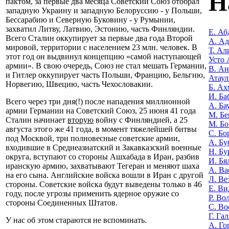
Н
пактом, за первые два месяца Советский Союз отобрал
западную Украину и западную Белоруссию - у Польши,
Бессарабию и Северную Буковину - у Румынии,
захватил Литву, Латвию, Эстонию, часть Финляндии.
Е. Аб
Всего Сталин оккупирует за первые два года Второй
А. А
мировой, территории с населением 23 млн. человек. В
Т. Ал
этот год он выдвинул концепцию «самой наступающей
Усто 
армии». В свою очередь, Союз не стал мешать Германии,
В. Ан
и Гитлер оккупирует часть Польши, Францию, Бельгию,
Атаул
Норвегию, Швецию, часть Чехословакии.
Б. Ах
И. Ба
Всего через три дня(!) после нападения миллионной
А. Ба
армии Германии на Советский Союз, 25 июня 41 года
М. Бе
Сталин начинает
вторую
войну с Финляндией, а 25
М. Бо
августа этого же 41 года, в момент тяжелейшей битвы
С. Бо
под Москвой, три полновесные советские армии,
А. Бу
входившие в Среднеазиатский и Закавказский военные
Н. Бу
округа, вступают со стороны Ашхабада в Иран, разбив
И. Бя
иранскую армию, захватывают Тегеран и меняют шаха
А. Ва
на его сына. Английские войска вошли в Иран с другой
Л. Ве
стороны. Советские войска будут выведены только в 46
Е. Ви
году, после угрозы применить ядерное оружие со
Р. Во
стороны Соединенных Штатов.
С. Во
Г. Га
У нас об этом стараются не вспоминать.
А. Го