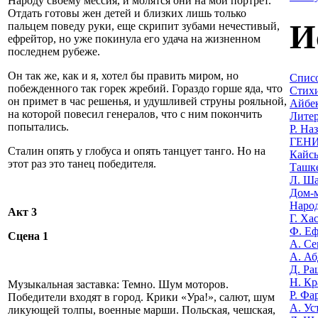
Народу своему мессия, и молятся они на мой портрет.
Отдать готовы жен детей и близких лишь только
И
пальцем поведу руки, еще скрипит зубами нечестивый,
ефрейтор, но уже покинула его удача на жизненном
последнем рубеже.
Он так же, как и я, хотел бы править миром, но
Списо
побежденного так горек жребий. Гораздо горше яда, что
Стихи
он примет в час решенья, и удушливей струны рояльной,
Айбек
на которой повесил генералов, что с ним покончить
Литер
попытались.
Р. На
ГЕНИ
Сталин опять у глобуса и опять танцует танго. Но на
Кайсы
этот раз это танец победителя.
Ташке
Л. Ша
Дом-м
Наро
Акт 3
Г. Ха
Ф. Еф
Сцена 1
А. Се
А. Аб
Д. Ра
Н. Кр
Музыкальная заставка: Темно. Шум моторов.
Р. Фа
Победители входят в город. Крики «Ура!», салют, шум
А. Ус
ликующей толпы, военные марши. Польская, чешская,