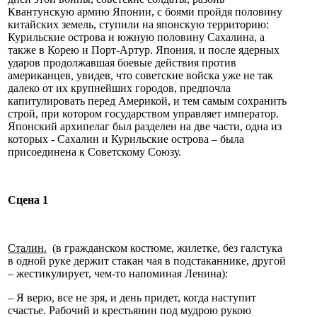
Квантунскую армию Японии, с боями пройдя половину
китайских земель, ступили на японскую территорию:
Курильские острова и южную половину Сахалина, а
также в Корею и Порт-Артур. Япония, и после ядерных
ударов продолжавшая боевые действия против
американцев, увидев, что советские войска уже не так
далеко от их крупнейших городов, предпочла
капитулировать перед Америкой, и тем самым сохранить
строй, при котором государством управляет император.
Японский архипелаг был разделен на две части, одна из
которых - Сахалин и Курильские острова – была
присоединена к Советскому Союзу.
Сцена 1
Сталин.
(в гражданском костюме, жилетке, без галстука
в одной руке держит стакан чая в подстаканнике, другой
– жестикулирует, чем-то напоминая Ленина):
– Я верю, все не зря, и день придет, когда наступит
счастье. Рабочий и крестьянин под мудрою рукою