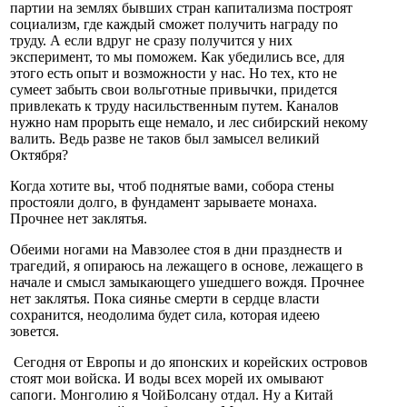
партии на землях бывших стран капитализма построят
социализм, где каждый сможет получить награду по
труду. А если вдруг не сразу получится у них
эксперимент, то мы поможем. Как убедились все, для
этого есть опыт и возможности у нас. Но тех, кто не
сумеет забыть свои вольготные привычки, придется
привлекать к труду насильственным путем. Каналов
нужно нам прорыть еще немало, и лес сибирский некому
валить. Ведь разве не таков был замысел великий
Октября?
Когда хотите вы, чтоб поднятые вами, собора стены
простояли долго, в фундамент зарываете монаха.
Прочнее нет заклятья.
Обеими ногами на Мавзолее стоя в дни празднеств и
трагедий, я опираюсь на лежащего в основе, лежащего в
начале и смысл замыкающего ушедшего вождя. Прочнее
нет заклятья. Пока сиянье смерти в сердце власти
сохранится, неодолима будет сила, которая идеею
зовется.
Сегодня от Европы и до японских и корейских островов
стоят мои войска. И воды всех морей их омывают
сапоги. Монголию я ЧойБолсану отдал. Ну а Китай