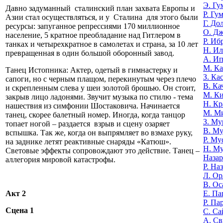
Э. Гу
Давно задуманный сталинский план захвата Европы и
Р. Гу
Азии стал осуществляться, и у Сталина для этого были
Г. До
ресурсы: запуганное репрессиями 170 миллионное
О. Д
население, 5 кратное преобладание над Гитлером в
Р. Иб
танках и четырехкратное в самолетах и страна, за 10 лет
Н. И
превращенная в один большой оборонный завод.
А. И
М. К
Танец Истопника: Актер, одетый в гимнастерку и
З. Ка
сапоги, но с черным плащом, перекинутым через плечо
В. Ка
и скрепленным слева у шеи золотой брошью. Он стоит,
М. К
закрыв лицо ладонями. Звучит музыка по стилю - тема
Н. Кр
нашествия из симфонии Шостаковича. Начинается
М. М
танец, скорее балетный номер. Иногда, когда танцор
З. Му
топает ногой – раздается взрыв и сцену озаряет
В. Му
вспышка. Так же, когда он выпрямляет во взмахе руку,
Р. Му
на заднике летят реактивные снаряды «Катюш».
Н. М
Световые эффекты сопровождают это действие. Танец –
Назар
аллегория мировой катастрофы.
Р. На
Л. Ор
В. Ос
Е. Па
Акт 2
Р. Па
Сцена 1
С. Са
А. Св