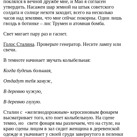
поклялся в вечной дружбе мне, и Мао я согласен
утвердить. Насажен шар земной на штык советского
солдата и солнце нехотя заходит, всего на несколько
часов над землями, что мне сейчас покорны. Один лишь
гвоздь в ботинке – лис Трумен и атомная бомба.
Свет мигает пару раз и гаснет.
Голос Сталина
. Проверьте генератор. Несите лампу или
свечи.
В темноте начинает звучать колыбельная:
Когда будешь большая,
Отдадут тебя замуж,
В деревню чужую,
В деревню глухую.
Сталин с «железнодорожным» керосиновым фонарем
высматривает того, кто поет колыбельную. На сцене
темно, но свете фонаря мы различаем, что на стуле, на
краю сцены лицом в зал сидит женщина в деревенской
одежде и укачивает у своей груди завернутого в пеленки