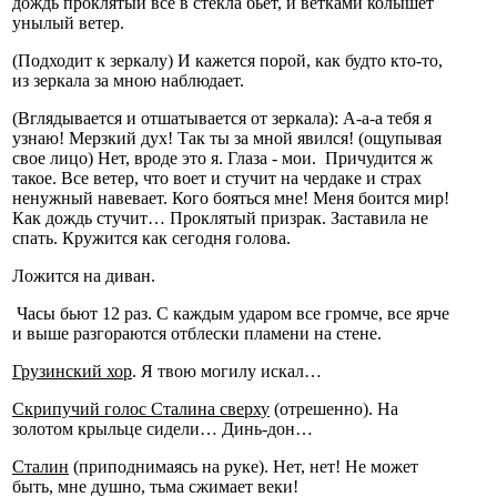
дождь проклятый все в стекла бьет, и ветками колышет
унылый ветер.
(Подходит к зеркалу) И кажется порой, как будто кто-то,
из зеркала за мною наблюдает.
(Вглядывается и отшатывается от зеркала): А-а-а тебя я
узнаю! Мерзкий дух! Так ты за мной явился! (ощупывая
свое лицо) Нет, вроде это я. Глаза - мои. Причудится ж
такое. Все ветер, что воет и стучит на чердаке и страх
ненужный навевает. Кого бояться мне! Меня боится мир!
Как дождь стучит… Проклятый призрак. Заставила не
спать. Кружится как сегодня голова.
Ложится на диван.
Часы бьют 12 раз. С каждым ударом все громче, все ярче
и выше разгораются отблески пламени на стене.
Грузинский хор
. Я твою могилу искал…
Скрипучий голос Сталина сверху
(отрешенно). На
золотом крыльце сидели… Динь-дон…
Сталин
(приподнимаясь на руке). Нет, нет! Не может
быть, мне душно, тьма сжимает веки!