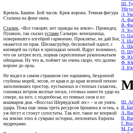
Ш. Т
Уйгу
Кремль. Башни. Бой часов. Крик ворона. Темная фигура
Э. Ум
Сталина на фоне окна.
А. Фа
В. Фа
Сталин
. «Все говорят, нет правды на земле». Провидец
Д. Ху
Пушкин, так сказал
устами
Сальери- венецианца,
О. Ца
поверившего алгеброй гармонию. Проклятье, не дай Бог,
Л. Ша
окажется он прав. Шилькгрубер, бесноватый идиот, с
А. Ш
кипящей на губах в припадках пеной. Вдруг возомнил,
П. Ш
что он хитрее всех, порвав скрепленные рукопожатьем
Ф. Ю
обещанья. Ну что ж, поймет он очень скоро, что далеко
Ф. Ю
вороне до орла.
Л. Ю
Не видел в самом страшном сне паршивец, бездонной
М
глубины морей, лесов, от края и до края зеленой пеною
заполнивших простор, пустынных и степных галактик,
гонимых ветром желтые пески, готовых нанести удар на
севере, на юге, с поднебесья, из темных снов и из
Ш. Аб
кошмаров дня. «Восстал Шервудский лес» – и не унять
В. Ба
удара. Пока еще лишь треть ресурсов брошена в огонь, а
А. Ва
уж бегут и стонут супостаты. Так вот, такое не впервой
В. Ва
на землях этих в сумраке истории, непонятых Европы
Г. Во
мудрецами.
М. Га