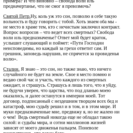
примера? И что виновно – свобода воли иль
предначертанье, что не смог я превозмочь?
Святой Петр.
Ну, коль уж это сон, позволю я себе такую
вольность и буду говорить с тобой. Хоть знаем оба мы -
не место в храме тем, кто с нечистым заключил контракт.
Вопрос вопросов – что ведет всех смертных? Свобода
воли иль предназначенье? Ответ мой будет краток,
услышит слушающий и поймет: «Пути Господни
неисповедимы, но каждый за грехи ответит сам. И
грешник, заповедь нарушив, не спрячется за провиденья
волю».
Сталин.
Я знаю – это сон, но также знаю, что ничего
случайного не будет на земле. Свое я место помню и
ведаю свой час и участь, что каждого из смертных
ожидает, и страшусь. Страшусь я лишь того, что я уйду,
не будучи уверен, что царства, что под дланью моею
оказались, и далее останутся в империи моей. Тот
договор, подписанный с нездешним творцом всех бед и
катастроф, мою судьбу решил и в том, и в этом мире. И
муки предназначенные мне, предвижу я, но не жалею ни
о чем! Ведь смертный никогда еще не обладал такою
силой: и судьбы мира, и сотни миллионов жизней
зависят от моего движенья пальцем. Поневоле