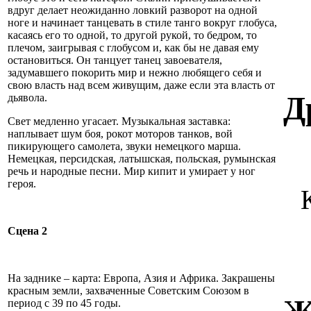
вдруг делает неожиданно ловкий разворот на одной
ноге и начинает танцевать в стиле танго вокруг глобуса,
касаясь его то одной, то другой рукой, то бедром, то
плечом, заигрывая с глобусом и, как бы не давая ему
остановиться. Он танцует танец завоевателя,
задумавшего покорить мир и нежно любящего себя и
свою власть над всем живущим, даже если эта власть от
Д
дьявола.
Свет медленно угасает. Музыкальная заставка:
наплывает шум боя, рокот моторов танков, вой
пикирующего самолета, звуки немецкого марша.
Немецкая, персидская, латышская, польская, румынская
речь и народные песни. Мир кипит и умирает у ног
героя.
Сцена 2
На заднике – карта: Европа, Азия и Африка. Закрашены
красным земли, захваченные Советским Союзом в
период с 39 по 45 годы.