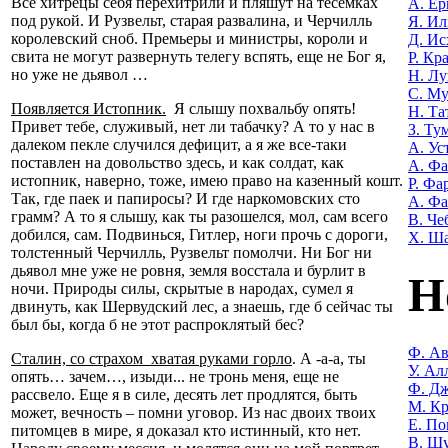
Все хитрецы себя перехитрили и пляшут на тесемках
А. Е
под рукой. И Рузвельт, старая развалина, и Черчилль
Я. Ил
королевский сноб. Премьеры и министры, короли и
Д. Ис
свита не могут развернуть телегу вспять, еще не Бог я,
Р. Кр
но уже не дьявол …
Н. Лу
С. М
Появляется Истопник.
Я слышу похвальбу опять!
Н. Та
Привет тебе, служивый, нет ли табачку? А то у нас в
З. Ту
далеком пекле случился дефицит, а я же все-таки
А. Ус
поставлен на довольство здесь, и как солдат, как
А. Ф
истопник, наверно, тоже, имею право на казенный кошт.
Р. Фа
Так, где паек и папиросы? И где наркомовских сто
А. Фа
грамм? А то я слышу, как ты разошелся, мол, сам всего
В. Че
добился, сам. Подвинься, Гитлер, ноги прочь с дороги,
Х. Ш
толстенный Черчилль, Рузвельт помолчи. Ни Бог ни
дьявол мне уже не ровня, земля восстала и бурлит в
Н
ночи. Природы силы, скрытые в народах, сумел я
двинуть, как Шервудский лес, а знаешь, где б сейчас ты
был бы, когда б не этот распроклятый бес?
Ф. Ав
Сталин, со страхом хватая руками горло
. А -а-а, ты
У. Ал
опять… зачем…, изыди... не тронь меня, еще не
Ф. Дж
рассвело. Еще я в силе, десять лет продлятся, быть
М. Кр
может, вечность – помни уговор. Из нас двоих твоих
Е. По
питомцев в мире, я доказал кто истинный, кто нет.
В. Ш