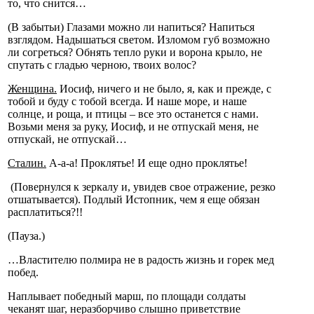
то, что снится…
(В забытьи) Глазами можно ли напиться? Напиться
взглядом. Надышаться светом. Изломом губ возможно
ли согреться? Обнять тепло руки и ворона крыло, не
спутать с гладью черною, твоих волос?
Женщина.
Иосиф, ничего и не было, я, как и прежде, с
тобой и буду с тобой всегда. И наше море, и наше
солнце, и роща, и птицы – все это останется с нами.
Возьми меня за руку, Иосиф, и не отпускай меня, не
отпускай, не отпускай…
Сталин.
А-а-а! Проклятье! И еще одно проклятье!
(Повернулся к зеркалу и, увидев свое отражение, резко
отшатывается). Подлый Истопник, чем я еще обязан
расплатиться?!!
(Пауза.)
…Властителю полмира не в радость жизнь и горек мед
побед.
Наплывает победный марш, по площади солдаты
чеканят шаг, неразборчиво слышно приветствие