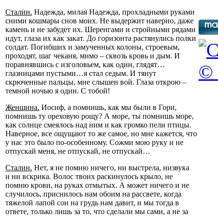
Сталин.
Надежда, милая Надежда, прохладными руками
сними кошмары снов моих. Не выдержит наверно, даже
камень и не забудет их. Шеренгами и стройными рядами
идут, глаза их как закат. До горизонта растянулись полки
солдат. Погибших и замученных колоны, строевым,
проходят, шаг чеканя, мимо – сквозь кровь и дым. И
поравнявшись с изголовьем, как один, глядят…
© 
глазницами пустыми…я стал седым. И тянут
скрюченные пальцы, мне слышен вой. Глаза открою –
темной ночью я один. С тобой!
Женщина.
Иосиф, а помнишь, как мы были в Гори,
помнишь ту ореховую рощу? А море, ты помнишь море,
как солнце смеялось над ним и как громко пели птицы.
Наверное, все ощущают то же самое, но мне кажется, что
у нас это было по-особенному. Сожми мою руку и не
отпускай меня, не отпускай, не отпускай…
Сталин.
Нет, я не помню ничего, ни выстрела, низвука
и ни вскрика. Волос твоих раскинулось крыло, не
помню крови, на руках отмытых. А может ничего и не
случилось, приснилось нам обоим на рассвете, когда
тяжелой лапой сон на грудь нам давит, и мы тогда в
ответе, только лишь за то, что сделали мы сами, а не за