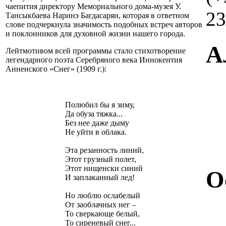
чаепития директору Мемориального дома-музея У.
23
Тансыкбаева Наринэ Багдасарян, которая в ответном
слове подчеркнула значимость подобных встреч авторов
и поклонников для духовной жизни нашего города.
А
Лейтмотивом всей программы стало стихотворение
легендарного поэта Серебряного века Иннокентия
Анненского «Снег» (1909 г.):
Полюбил бы я зиму,
Да обуза тяжка...
Без нее даже дыму
Не уйти в облака.
Эта резанность линий,
Этот грузный полет,
Этот нищенски синий
О
И заплаканный лед!
Но люблю ослабелый
От заоблачных нег –
То сверкающе белый,
То сиреневый снег...