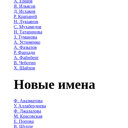
А. Ершов
Я. Ильясов
Д. Исхаков
Р. Крапаней
Н. Лукьянов
С. Мухамедов
Н. Татаринова
З. Туманова
А. Устименко
А. Фазылов
Р. Фархади
А. Файнберг
В. Чеботин
Х. Шайхов
Новые имена
Ф. Авазматова
У. Аллабердиева
Ф. Джалалова
М. Красовская
Е. Попова
В. Шуппе