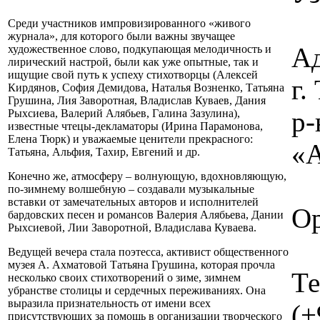
Среди участников импровизированного «живого
журнала», для которого были важны звучащее
Ад
художественное слово, подкупающая мелодичность и
лирический настрой, были как уже опытные, так и
ищущие свой путь к успеху стихотворцы (Алексей
г
Кирдянов, София Демидова, Наталья Возненко, Татьяна
Грушина, Лия Заворотная, Владислав Куваев, Дания
р-
Рыхсиева, Валерий Алябьев, Галина Зазулина),
известные чтецы-декламаторы (Ирина Парамонова,
Елена Тюрк) и уважаемые ценители прекрасного:
«А
Татьяна, Альфия, Тахир, Евгений и др.
Конечно же, атмосферу – волнующую, вдохновляющую,
по-зимнему волшебную – создавали музыкальные
вставки от замечательных авторов и исполнителей
Ор
бардовских песен и романсов Валерия Алябьева, Дании
Рыхсиевой, Лии Заворотной, Владислава Куваева.
Ведущей вечера стала поэтесса, активист общественного
музея А. Ахматовой Татьяна Грушина, которая прочла
Те
несколько своих стихотворений о зиме, зимнем
убранстве столицы и сердечных переживаниях. Она
выразила признательность от имени всех
(+
присутствующих за помощь в организации творческого