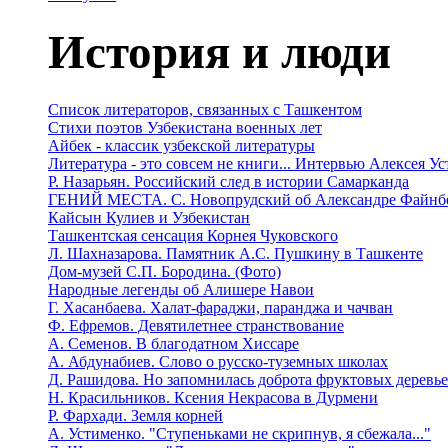
История и люди
Список литераторов, связанных с Ташкентом
Стихи поэтов Узбекистана военных лет
Айбек - классик узбекской литературы
Литература - это совсем не книги... Интервью Алексея У
Р. Назарьян. Российский след в истории Самарканда
ГЕНИЙ МЕСТА. C. Новопрудский об Александре Файнб
Кайсын Кулиев и Узбекистан
Ташкентская сенсация Корнея Чуковского
Л. Шахназарова. Памятник А.С. Пушкину в Ташкенте
Дом-музей С.П. Бородина. (Фото)
Народные легенды об Алишере Навои
Г. Хасанбаева. Халат-фараджи, паранджа и чачван
Ф. Ефремов. Девятилетнее странствование
А. Семенов. В благодатном Хиссаре
А. Абдунабиев. Слово о русско-туземных школах
Д. Рашидова. Но запомнилась доброта фруктовых деревь
Н. Красильников. Ксения Некрасова в Дурмени
Р. Фархади. Земля корней
А. Устименко. "Ступеньками не скрипнув, я сбежала..."