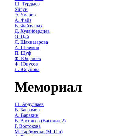
Ш. Турдыев
Уйгун
Э. Умаров
А. Файз
В. Файзуллах
Д. Худайбердиев
О. Цай
Л. Шахназарова
А. Шевяков
П. Шуф
Ф. Юлдашев
Ф. Юнусов
Л. Юсупова
Мемориал
Ш. Абдуллаев
В. Баграмов
А. Варакин
В. Васильев (Василид 2)
Г. Востокова
М. Гарбузенко (М. Гар)