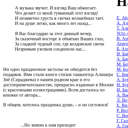
Н
А музыка звучит. И взгляд Ваш обжигает.
Что делает со мной туманный этот взгляд!
Е. Аб
И незаметно грусть в свечах волшебных тает.
А. А
И на душе легко, как много лет назад...
Т. Ал
Усто 
Я Вас благодарю за этот дивный вечер,
В. Ан
За сказочный восторг в объятьях Ваших глаз,
Атаул
За сладкий чудный сон, где колдовские свечи
Б. Ах
Незримым узелком соединили нас...
И. Ба
А. Ба
М. Бе
М. Бо
Ни одно праздничное застолье не обходится без
С. Бо
подарков. Ими стали книги стихов ташкентца Алишера
А. Бу
Зиё (Сираджева) о нашем родном крае и его
Н. Бу
достопримечательностях, прекрасно изданные в Москве
И. Бя
(с красочными иллюстрациями). Всем досталось по
А. Ва
книжке от автора...
Л. Ве
В общем, хотелось праздника души, – и он состоялся!
Е. Ви
Р. Во
С. Во
Г. Га
...Но зимою к нам приходит
А. Го