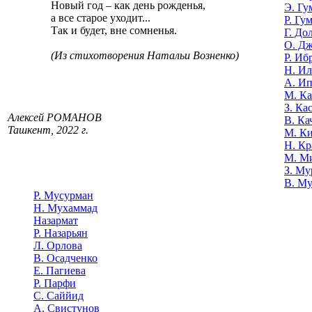
Новый год – как день рожденья,
Э. Гу
а все старое уходит...
Р. Гу
Так и будет, вне сомненья.
Г. До
О. Д
(Из стихотворения Натальи Возненко)
Р. Иб
Н. И
А. И
М. К
З. Ка
Алексей РОМАНОВ
В. Ка
Ташкент, 2022 г.
М. К
Н. Кр
М. М
З. Му
В. Му
Р. Мусурман
Н. Мухаммад
Назармат
Р. Назарьян
Л. Орлова
В. Осадченко
Е. Пагиева
Р. Парфи
С. Саййид
А. Свистунов