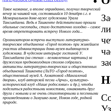
О
Такое название, и вполне оправданно, получил творческий
вечер за чашкой чая, состоявшийся 10 декабря с.г. в
За
Мемориальном доме-музее художника Урала
Тансыкбаева. Ведь в Ташкенте действительно прошли
ли
обильные снегопады, стало достаточно холодно – самое
время отрепетировать встречу Нового года...
че
Организатором встречи выступило литературно-
творческое объединение «Город поэтов» при живейшем
ча
участии администрации дома-музея выдающегося
художника. В чудесном интерьере гостиной У.
Тансыкбаева (на стенах – великолепные картины) за
за
дружеским предновогодним столом собрались
активисты литературно-творческих и общественных
объединений Ташкента (ЛиТО «Город поэтов»,
Н
общественный музей А. Ахматовой «Мангалочий
дворик», клуб авторской песни «Арча», культурно-
исторический клуб «Наше родословие» и др.), чтобы
поделиться радостными новостями, ознакомить друг
друга с новыми и не очень стихотворными и песенными
Со
произведениями о Зимушке-зиме, Новом годе, родной
природе.
Уз