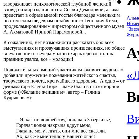
Ж
завораживает психологической глубиной женский
взгляд на мироздание поэта Софии Демидовой, а зима
предстает в образе милой гостьи благодаря маленьким
Альм
поэтическим шедеврам незабвенного Геннадия Кима,
Номе
продекламированным директором общественного музея
"Звез
А. Ахматовой Ириной Парамоновой...
Журн
К сожалению, нет возможности рассказать обо всех
А
выступлениях и прозвучавших произведениях, но общее
впечатление от вечера можно охарактеризовать так:
праздник удался, все – молодцы!
Положительных эмоций участникам «живого журнала»
«Л
добавили дружеские пожелания житейского счастья,
творческого полета, крепчайшего здоровья... А одно – от
декламатора Елены Тюрк – даже было в стихотворной
В
форме («Желание женщины», автор – Галина
Кудряшова»):
Ви
...Я, как по волшебству, попала в Зазеркалье,
Горячая волна накрыла вдруг меня,
Глаза не могут лгать, они мне всё сказали.
Ах, как же мне тепло у Вашего огня!