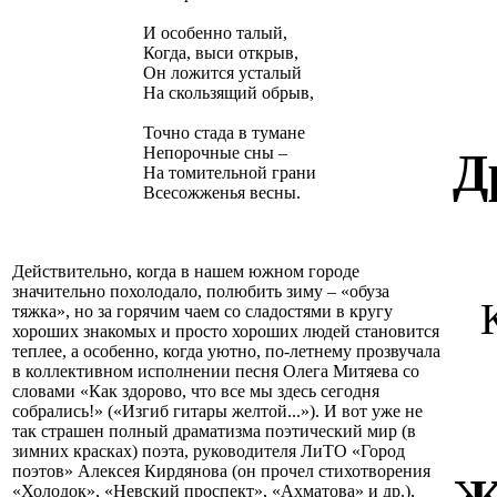
И особенно талый,
Когда, выси открыв,
Он ложится усталый
На скользящий обрыв,
Точно стада в тумане
Непорочные сны –
Д
На томительной грани
Всесожженья весны.
Действительно, когда в нашем южном городе
значительно похолодало, полюбить зиму – «обуза
тяжка», но за горячим чаем со сладостями в кругу
хороших знакомых и просто хороших людей становится
теплее, а особенно, когда уютно, по-летнему прозвучала
в коллективном исполнении песня Олега Митяева со
словами «Как здорово, что все мы здесь сегодня
собрались!» («Изгиб гитары желтой...»). И вот уже не
так страшен полный драматизма поэтический мир (в
зимних красках) поэта, руководителя ЛиТО «Город
поэтов» Алексея Кирдянова (он прочел стихотворения
«Холодок», «Невский проспект», «Ахматова» и др.),