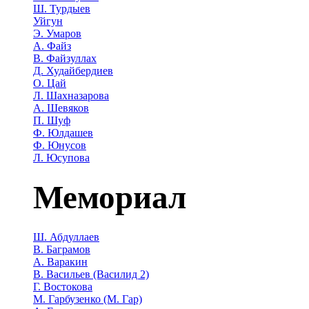
Ш. Турдыев
Уйгун
Э. Умаров
А. Файз
В. Файзуллах
Д. Худайбердиев
О. Цай
Л. Шахназарова
А. Шевяков
П. Шуф
Ф. Юлдашев
Ф. Юнусов
Л. Юсупова
Мемориал
Ш. Абдуллаев
В. Баграмов
А. Варакин
В. Васильев (Василид 2)
Г. Востокова
М. Гарбузенко (М. Гар)