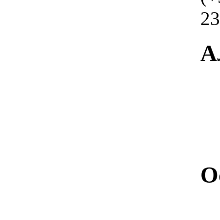
23
А
О