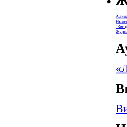
Ж
Альм
Номе
"Звез
Журн
А
«Л
В
Ви