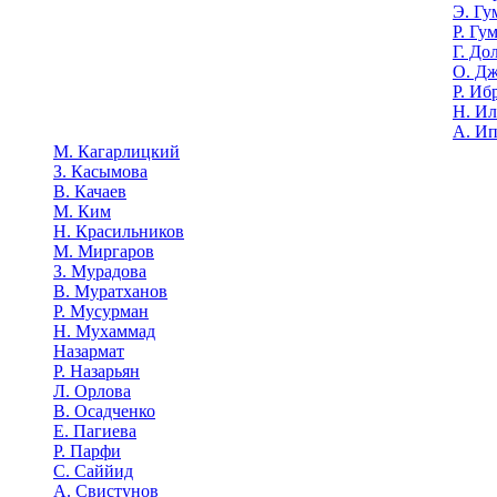
Э. Гу
Р. Гу
Г. До
О. Д
Р. Иб
Н. И
А. И
М. Кагарлицкий
З. Касымова
В. Качаев
М. Ким
Н. Красильников
М. Миргаров
З. Мурадова
В. Муратханов
Р. Мусурман
Н. Мухаммад
Назармат
Р. Назарьян
Л. Орлова
В. Осадченко
Е. Пагиева
Р. Парфи
С. Саййид
А. Свистунов