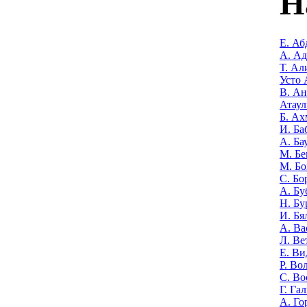
Н
Е. Аб
А. А
Т. Ал
Усто 
В. Ан
Атаул
Б. Ах
И. Ба
А. Ба
М. Бе
М. Бо
С. Бо
А. Бу
Н. Бу
И. Бя
А. Ва
Л. Ве
Е. Ви
Р. Во
С. Во
Г. Га
А. Го