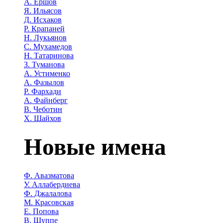
А. Ершов
Я. Ильясов
Д. Исхаков
Р. Крапаней
Н. Лукьянов
С. Мухамедов
Н. Татаринова
З. Туманова
А. Устименко
А. Фазылов
Р. Фархади
А. Файнберг
В. Чеботин
Х. Шайхов
Новые имена
Ф. Авазматова
У. Аллабердиева
Ф. Джалалова
М. Красовская
Е. Попова
В. Шуппе