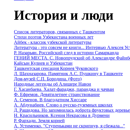
История и люди
Список литераторов, связанных с Ташкентом
Стихи поэтов Узбекистана военных лет
Айбек - классик узбекской литературы
Литература - это совсем не книги... Интервью Алексея У
Р. Назарьян. Российский след в истории Самарканда
ГЕНИЙ МЕСТА. C. Новопрудский об Александре Файнб
Кайсын Кулиев и Узбекистан
Ташкентская сенсация Корнея Чуковского
Л. Шахназарова. Памятник А.С. Пушкину в Ташкенте
Дом-музей С.П. Бородина. (Фото)
Народные легенды об Алишере Навои
Г. Хасанбаева. Халат-фараджи, паранджа и чачван
Ф. Ефремов. Девятилетнее странствование
А. Семенов. В благодатном Хиссаре
А. Абдунабиев. Слово о русско-туземных школах
Д. Рашидова. Но запомнилась доброта фруктовых деревь
Н. Красильников. Ксения Некрасова в Дурмени
Р. Фархади. Земля корней
А. Устименко. "Ступеньками не скрипнув, я сбежала..."