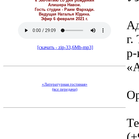
к 580-летию со дня рождения
Алишера Навои.
Гость студии - Раим Фархади.
Ведущая Наталья Юдина.
Эфир 6 февраля 2021 г.
Ад
г
[скачать - zip-33,6Mb-mp3]
р-
«А
«Литературная гостиная»
(все передачи)
Ор
Те
(+