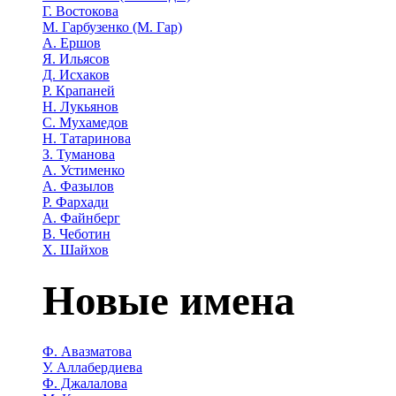
Г. Востокова
М. Гарбузенко (М. Гар)
А. Ершов
Я. Ильясов
Д. Исхаков
Р. Крапаней
Н. Лукьянов
С. Мухамедов
Н. Татаринова
З. Туманова
А. Устименко
А. Фазылов
Р. Фархади
А. Файнберг
В. Чеботин
Х. Шайхов
Новые имена
Ф. Авазматова
У. Аллабердиева
Ф. Джалалова