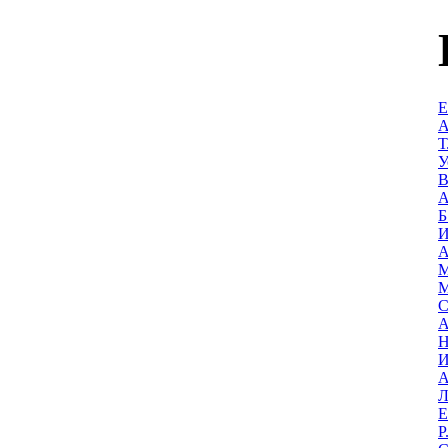
Е
А
Т
У
В
А
Б
И
А
М
М
С
А
Н
И
А
Л
Е
Р