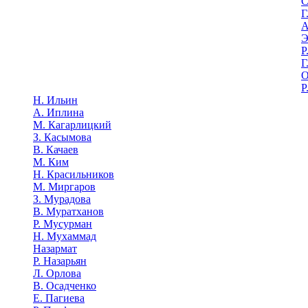
С
Г
А
Э
Р
Г
О
Р
Н. Ильин
А. Иплина
М. Кагарлицкий
З. Касымова
В. Качаев
М. Ким
Н. Красильников
М. Миргаров
З. Мурадова
В. Муратханов
Р. Мусурман
Н. Мухаммад
Назармат
Р. Назарьян
Л. Орлова
В. Осадченко
Е. Пагиева