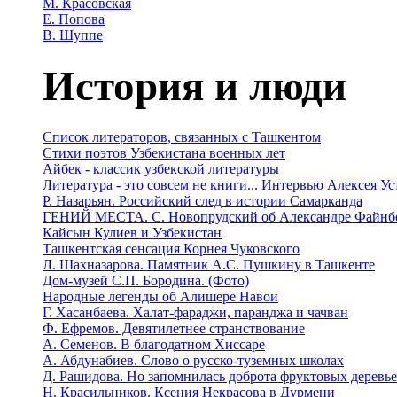
М. Красовская
Е. Попова
В. Шуппе
История и люди
Список литераторов, связанных с Ташкентом
Стихи поэтов Узбекистана военных лет
Айбек - классик узбекской литературы
Литература - это совсем не книги... Интервью Алексея У
Р. Назарьян. Российский след в истории Самарканда
ГЕНИЙ МЕСТА. C. Новопрудский об Александре Файнб
Кайсын Кулиев и Узбекистан
Ташкентская сенсация Корнея Чуковского
Л. Шахназарова. Памятник А.С. Пушкину в Ташкенте
Дом-музей С.П. Бородина. (Фото)
Народные легенды об Алишере Навои
Г. Хасанбаева. Халат-фараджи, паранджа и чачван
Ф. Ефремов. Девятилетнее странствование
А. Семенов. В благодатном Хиссаре
А. Абдунабиев. Слово о русско-туземных школах
Д. Рашидова. Но запомнилась доброта фруктовых деревь
Н. Красильников. Ксения Некрасова в Дурмени