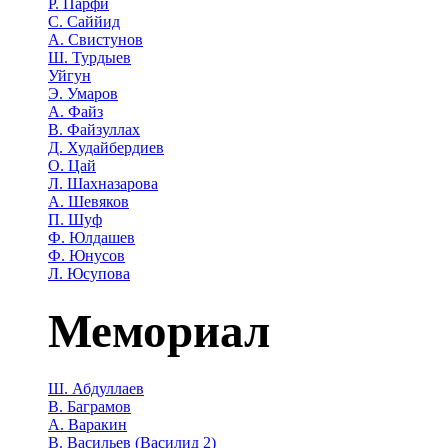
Р. Парфи
С. Саййид
А. Свистунов
Ш. Турдыев
Уйгун
Э. Умаров
А. Файз
В. Файзуллах
Д. Худайбердиев
О. Цай
Л. Шахназарова
А. Шевяков
П. Шуф
Ф. Юлдашев
Ф. Юнусов
Л. Юсупова
Мемориал
Ш. Абдуллаев
В. Баграмов
А. Варакин
В. Васильев (Василид 2)