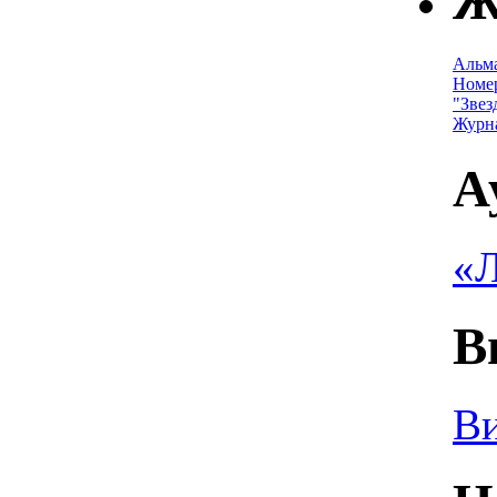
Ж
Альм
Номе
"Звез
Журн
А
«Л
В
Ви