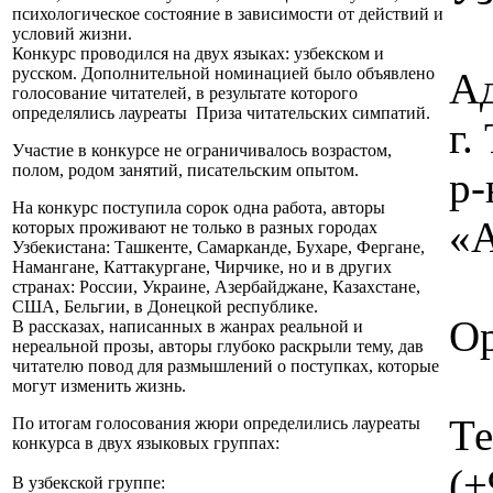
психологическое состояние в зависимости от действий и
условий жизни.
Конкурс проводился на двух языках: узбекском и
русском. Дополнительной номинацией было объявлено
Ад
голосование читателей, в результате которого
определялись лауреаты Приза читательских симпатий.
г
Участие в конкурсе не ограничивалось возрастом,
полом, родом занятий, писательским опытом.
р-
На конкурс поступила сорок одна работа, авторы
«А
которых проживают не только в разных городах
Узбекистана: Ташкенте, Самарканде, Бухаре, Фергане,
Намангане, Каттакургане, Чирчике, но и в других
странах: России, Украине, Азербайджане, Казахстане,
США, Бельгии, в Донецкой республике.
Ор
В рассказах, написанных в жанрах реальной и
нереальной прозы, авторы глубоко раскрыли тему, дав
читателю повод для размышлений о поступках, которые
могут изменить жизнь.
Те
По итогам голосования жюри определились лауреаты
конкурса в двух языковых группах:
(+
В узбекской группе: