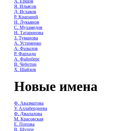
А. Ершов
Я. Ильясов
Д. Исхаков
Р. Крапаней
Н. Лукьянов
С. Мухамедов
Н. Татаринова
З. Туманова
А. Устименко
А. Фазылов
Р. Фархади
А. Файнберг
В. Чеботин
Х. Шайхов
Новые имена
Ф. Авазматова
У. Аллабердиева
Ф. Джалалова
М. Красовская
Е. Попова
В. Шуппе