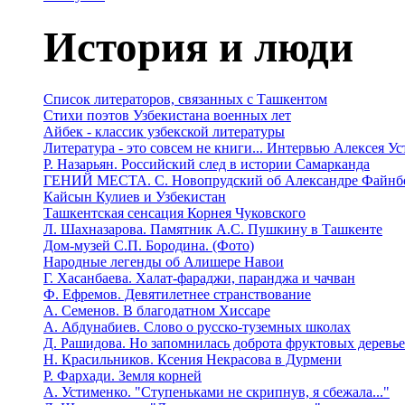
История и люди
Список литераторов, связанных с Ташкентом
Стихи поэтов Узбекистана военных лет
Айбек - классик узбекской литературы
Литература - это совсем не книги... Интервью Алексея У
Р. Назарьян. Российский след в истории Самарканда
ГЕНИЙ МЕСТА. C. Новопрудский об Александре Файнб
Кайсын Кулиев и Узбекистан
Ташкентская сенсация Корнея Чуковского
Л. Шахназарова. Памятник А.С. Пушкину в Ташкенте
Дом-музей С.П. Бородина. (Фото)
Народные легенды об Алишере Навои
Г. Хасанбаева. Халат-фараджи, паранджа и чачван
Ф. Ефремов. Девятилетнее странствование
А. Семенов. В благодатном Хиссаре
А. Абдунабиев. Слово о русско-туземных школах
Д. Рашидова. Но запомнилась доброта фруктовых деревь
Н. Красильников. Ксения Некрасова в Дурмени
Р. Фархади. Земля корней
А. Устименко. "Ступеньками не скрипнув, я сбежала..."