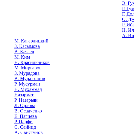
Э. Гу
Р. Гу
Г. До
О. Д
Р. Иб
Н. И
А. И
М. Кагарлицкий
З. Касымова
В. Качаев
М. Ким
Н. Красильников
М. Миргаров
З. Мурадова
В. Муратханов
Р. Мусурман
Н. Мухаммад
Назармат
Р. Назарьян
Л. Орлова
В. Осадченко
Е. Пагиева
Р. Парфи
С. Саййид
А. Свистунов