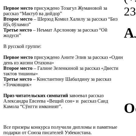
23
Первое место
присуждено Тозагул Жумановой за
рассказ “Мактуб ва дийдор”
Второе место
– Шерзод Комил Халилу за рассказ “Биз
йў
бўламиз”
қ
А
Третье место
– Неъмат Арслонову за рассказ “Ой
жодуси”
В русской группе:
Первое место
присуждено Аните Элив за рассказ «Один
день из жизни Отахона»
Второе место
– Галине Зеленкиной за рассказ «Двести
тактов тишины»
Третье место
– Константину Шабалдину за рассказ
«Точковщик»
Приз читательских симпатий
завоевал рассказ
Александра Евсеева «Вещий сон» и рассказ Саид
О
Камола “Сўнгги имконият”.
Все призеры конкурса получили дипломы и памятные
подарки от Союза писателей Узбекистана.