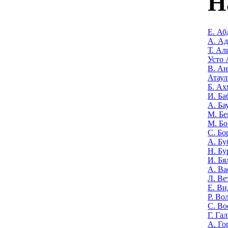
Н
Е. Аб
А. А
Т. Ал
Усто 
В. Ан
Атаул
Б. Ах
И. Ба
А. Ба
М. Бе
М. Бо
С. Бо
А. Бу
Н. Бу
И. Бя
А. Ва
Л. Ве
Е. Ви
Р. Во
С. Во
Г. Га
А. Го