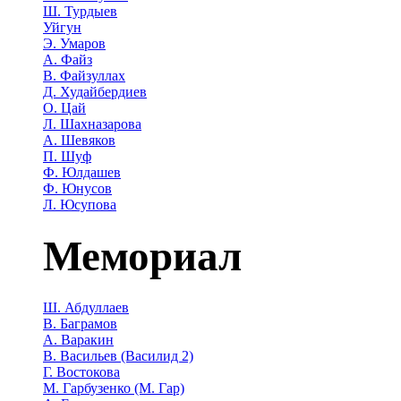
Ш. Турдыев
Уйгун
Э. Умаров
А. Файз
В. Файзуллах
Д. Худайбердиев
О. Цай
Л. Шахназарова
А. Шевяков
П. Шуф
Ф. Юлдашев
Ф. Юнусов
Л. Юсупова
Мемориал
Ш. Абдуллаев
В. Баграмов
А. Варакин
В. Васильев (Василид 2)
Г. Востокова
М. Гарбузенко (М. Гар)