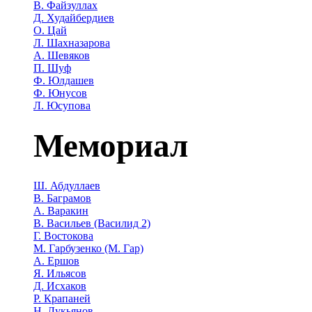
В. Файзуллах
Д. Худайбердиев
О. Цай
Л. Шахназарова
А. Шевяков
П. Шуф
Ф. Юлдашев
Ф. Юнусов
Л. Юсупова
Мемориал
Ш. Абдуллаев
В. Баграмов
А. Варакин
В. Васильев (Василид 2)
Г. Востокова
М. Гарбузенко (М. Гар)
А. Ершов
Я. Ильясов
Д. Исхаков
Р. Крапаней
Н. Лукьянов