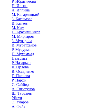
Р. Ибрагимова
Н. Ильин
А. Иплина
М. Кагарлицкий
З. Касымова
В. Качаев
М. Ким
Н. Красильников
М. Миргаров
З. Мурадова
В. Муратханов
Р. Мусурман
Н. Мухаммад
Назармат
Р. Назарьян
Л. Орлова
В. Осадченко
Е. Пагиева
Р. Парфи
С. Саййид
А. Свистунов
Ш. Турдыев
Уйгун
Э. Умаров
А. Файз