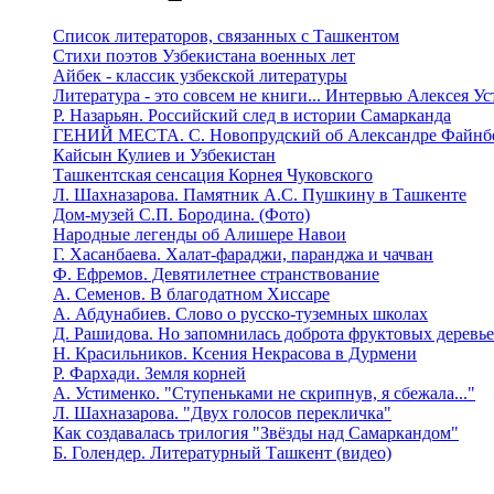
Список литераторов, связанных с Ташкентом
Стихи поэтов Узбекистана военных лет
Айбек - классик узбекской литературы
Литература - это совсем не книги... Интервью Алексея У
Р. Назарьян. Российский след в истории Самарканда
ГЕНИЙ МЕСТА. C. Новопрудский об Александре Файнб
Кайсын Кулиев и Узбекистан
Ташкентская сенсация Корнея Чуковского
Л. Шахназарова. Памятник А.С. Пушкину в Ташкенте
Дом-музей С.П. Бородина. (Фото)
Народные легенды об Алишере Навои
Г. Хасанбаева. Халат-фараджи, паранджа и чачван
Ф. Ефремов. Девятилетнее странствование
А. Семенов. В благодатном Хиссаре
А. Абдунабиев. Слово о русско-туземных школах
Д. Рашидова. Но запомнилась доброта фруктовых деревь
Н. Красильников. Ксения Некрасова в Дурмени
Р. Фархади. Земля корней
А. Устименко. "Ступеньками не скрипнув, я сбежала..."
Л. Шахназарова. "Двух голосов перекличка"
Как создавалась трилогия "Звёзды над Самаркандом"
Б. Голендер. Литературный Ташкент (видео)