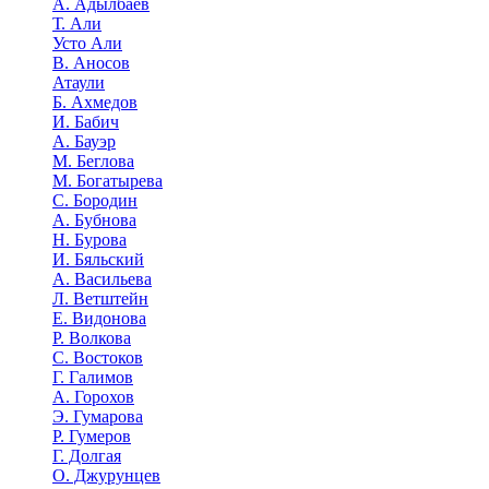
А. Адылбаев
Т. Али
Усто Али
В. Аносов
Атаули
Б. Ахмедов
И. Бабич
А. Бауэр
М. Беглова
М. Богатырева
С. Бородин
А. Бубнова
Н. Бурова
И. Бяльский
А. Васильева
Л. Ветштейн
Е. Видонова
Р. Волкова
С. Востоков
Г. Галимов
А. Горохов
Э. Гумарова
Р. Гумеров
Г. Долгая
О. Джурунцев