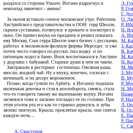
Э. Гу
раздался со стороны Ульхен. Иоганн вздрогнул и
Р. Гу
невпопад закончил – аминь!
Г. До
О. Д
За окном вставало сонное московское утро. Работник
Р. Иб
Австрийского представительства в ООН герр Шюлле,
Н. И
скрипя суставами, потянулся в кровати и посмотрел в
А. И
окно. Он привез внука на праздник и решил показать
М. К
ему Москву. Сын герра Шюлле имел бизнес с русскими,
З. Ка
работал в московском филиале фирмы Мерседес и уже
В. Ка
почти чисто говорил по-русски, пил водку и по
М. К
пятницам ходил в баню. Внук воспитывался в Австрии
Н. Кр
у дедушки с бабушкой. Старики души в нем не чаяли.
М. М
Завтракали в ресторане гостиницы. Овсяная каша,
З. Му
мюсли, жидкий чай. Ну а внуку, конечно, сосиски с
В. Му
яичницей, и на десерт мороженное.
Р. Му
Позже, когда гуляли по Арбату, к Иоганну подошла
Н. М
маленькая девочка и стоя в вполоборота, смеясь, стала
Назар
что-то говорить такому же маленькому внуку. Иоганн
Р. На
засмеялся тоже и ласково погладил ее по головке. При
Л. Ор
этом уголок рта его как-то странно дернулся, и зубы
В. Ос
звонко лязгнули. Крысы, проклятые крысы, они снятся
Е. Па
каждую ночь…
Р. Па
С. Са
А. Свистунов