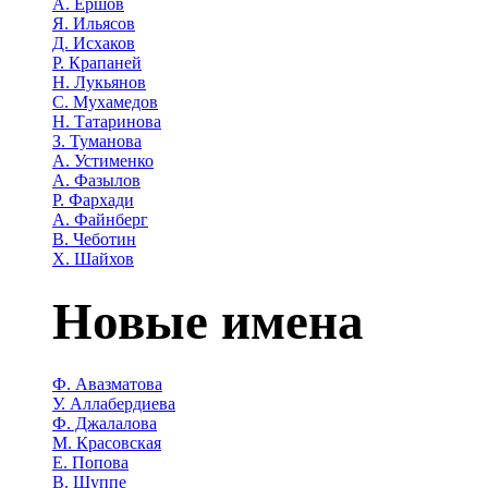
А. Ершов
Я. Ильясов
Д. Исхаков
Р. Крапаней
Н. Лукьянов
С. Мухамедов
Н. Татаринова
З. Туманова
А. Устименко
А. Фазылов
Р. Фархади
А. Файнберг
В. Чеботин
Х. Шайхов
Новые имена
Ф. Авазматова
У. Аллабердиева
Ф. Джалалова
М. Красовская
Е. Попова
В. Шуппе