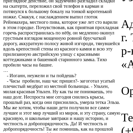
приглядное действие, он задумчиво разгладил складки
на скатерти, переложил свой телефон в карман и
потянулся к большому бокалу на тонкой коротенькой
ножке. Смакуя, с наслаждением выпил глоток
Ад
Рейнмахера, местного пива, которое уже лет сто варили
в этом городке. Почувствовав, как приятная прохладная
горечь распространилась по нёбу, он медленно окинул
г
грустным взглядом мощенную ровной брусчаткой
дорогу, аккуратную полосу живой изгороди, тянувшейся
р-
вдоль крепостной стены из красного камня и всю эту
прилизанную австрийскую улицу с красивыми
коттеджиками и башенкой старинного замка. Тихо
«А
пробили часы на башне.
…
- Иоганн, неужели и ты пойдешь?
- Часы пробили, наш час пришел?- загоготал усатый
плечистый медбрат из местной больницы. - Ульхен,
Ор
милая красивая Ульхен. Ну как ты не понимаешь, это
наш долг. Неспроста мне сегодня снились крысы,
прошлый раз, когда они приснились, умерла тетка Эльза.
Мы же хотим, чтобы наши дети получили все самое
лучшее и этот мир лучший из миров, и эту страну, самую
Те
красивую, и школьные завтраки и нашу историю, и
честность и добропорядочность. Да! И честность и
(+
добропорядочность! Ты же помнишь, как на прошлой