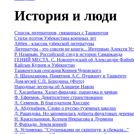
История и люди
Список литераторов, связанных с Ташкентом
Стихи поэтов Узбекистана военных лет
Айбек - классик узбекской литературы
Литература - это совсем не книги... Интервью Алексея У
Р. Назарьян. Российский след в истории Самарканда
ГЕНИЙ МЕСТА. C. Новопрудский об Александре Файнб
Кайсын Кулиев и Узбекистан
Ташкентская сенсация Корнея Чуковского
Л. Шахназарова. Памятник А.С. Пушкину в Ташкенте
Дом-музей С.П. Бородина. (Фото)
Народные легенды об Алишере Навои
Г. Хасанбаева. Халат-фараджи, паранджа и чачван
Ф. Ефремов. Девятилетнее странствование
А. Семенов. В благодатном Хиссаре
А. Абдунабиев. Слово о русско-туземных школах
Д. Рашидова. Но запомнилась доброта фруктовых деревь
Н. Красильников. Ксения Некрасова в Дурмени
Р. Фархади. Земля корней
А. Устименко. "Ступеньками не скрипнув, я сбежала..."