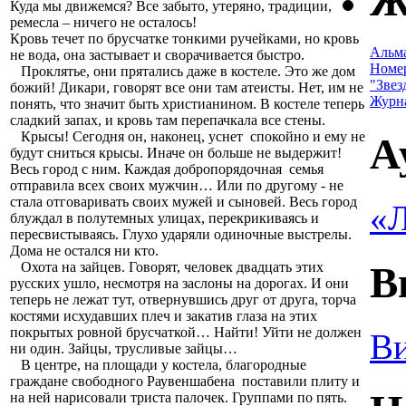
Ж
Куда мы движемся? Все забыто, утеряно, традиции,
ремесла – ничего не осталось!
Кровь течет по брусчатке тонкими ручейками, но кровь
Альм
не вода, она застывает и сворачивается быстро.
Номе
Проклятье, они прятались даже в костеле. Это же дом
"Звез
божий! Дикари, говорят все они там атеисты. Нет, им не
Журн
понять, что значит быть христианином. В костеле теперь
сладкий запах, и кровь там перепачкала все стены.
Крысы! Сегодня он, наконец, уснет спокойно и ему не
А
будут сниться крысы. Иначе он больше не выдержит!
Весь город с ним. Каждая добропорядочная семья
отправила всех своих мужчин… Или по другому - не
стала отговаривать своих мужей и сыновей. Весь город
«Л
блуждал в полутемных улицах, перекрикиваясь и
пересвистываясь. Глухо ударяли одиночные выстрелы.
Дома не остался ни кто.
В
Охота на зайцев. Говорят, человек двадцать этих
русских ушло, несмотря на заслоны на дорогах. И они
теперь не лежат тут, отвернувшись друг от друга, торча
костями исхудавших плеч и закатив глаза на этих
покрытых ровной брусчаткой… Найти! Уйти не должен
Ви
ни один. Зайцы, трусливые зайцы…
В центре, на площади у костела, благородные
граждане свободного Раувеншабена поставили плиту и
на ней нарисовали триста палочек. Группами по пять.