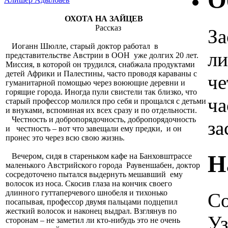
О
ОХОТА НА ЗАЙЦЕВ
Рассказ
За
Иоганн Шюлле, старый доктор работал в
ли
представительстве Австрии в ООН уже долгих 20 лет.
Миссия, в которой он трудился, снабжала продуктами
детей Африки и Палестины, часто проводя караваны с
че
гуманитарной помощью через воюющие деревни и
горящие города. Иногда пули свистели так близко, что
ча
старый профессор молился про себя и прощался с детьми
и внуками, вспоминая их всех сразу и по отдельности.
Честность и добропорядочность, добропорядочность
за
и честность – вот что завещали ему предки, и он
пронес это через всю свою жизнь.
Н
Вечером, сидя в стареньком кафе на Банховштрассе
маленького Австрийского города Раувеншабен, доктор
сосредоточено пытался выдернуть мешавший ему
волосок из носа. Скосив глаза на кончик своего
длинного гуттаперчевого шнобеля и тихонько
Со
посапывая, профессор двумя пальцами подцепил
жесткий волосок и наконец выдрал. Взглянув по
Уз
сторонам – не заметил ли кто-нибудь это не очень