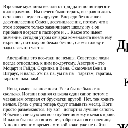
Взрослые мужчины весили от тридцати до пятидесяти
килограммов. Им нечего было терять, все равно жить
оставалось неделю - другую. Впереди без ног шел
десятиклассник Семен, десятиклассник, потому что в
этом возрасте только заканчивают школу, ну а он
прибавил возраст в паспорте и … Какое это имеет
значение, сегодня утром овчарка коменданта выела ему
Д
икры ног, поэтому он бежал без ног, сломя голову и
задыхаясь от счастья.
Австрийцы это все-таки не немцы. Советские люди
всегда относились к ним по-другому. Австрия – это
Моцарт и Гайдн. Скрипка и Вена. Сказочная Вена и
Штраус, и вальс. Ум-па-па, ум па-па – таратам, таратам,
таратам пам-пам!
Ноги, самое главное ноги. Если бы не было так
скользко. Иоганн поднял сначала один сапог, потом с
чавканьем оторвал от брусчатки другой. Нет, так ходить
нельзя. Грязь с улиц теперь будут отмывать месяц. Ноги
просто разъезжаются. Ну вот - испортил лучшие сапоги.
В бычью, светлую мягкого дубления кожу въелась кровь.
И ладно бы только внизу нет, забрызгало все голенища.
А по нынешним временам такой кожи уже не найти.