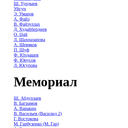
Ш. Турдыев
Уйгун
Э. Умаров
А. Файз
В. Файзуллах
Д. Худайбердиев
О. Цай
Л. Шахназарова
А. Шевяков
П. Шуф
Ф. Юлдашев
Ф. Юнусов
Л. Юсупова
Мемориал
Ш. Абдуллаев
В. Баграмов
А. Варакин
В. Васильев (Василид 2)
Г. Востокова
М. Гарбузенко (М. Гар)