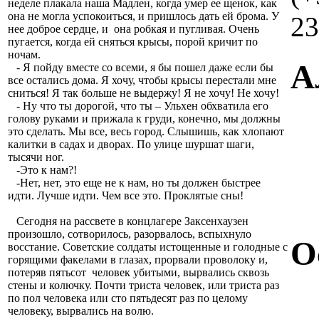
неделе плакала наша Мадлен, когда умер ее щенок, как
она не могла успокоиться, и пришлось дать ей брома. У
23
нее доброе сердце, и она робкая и пугливая. Очень
пугается, когда ей сняться крысы, порой кричит по
ночам.
А
- Я пойду вместе со всеми, я бы пошел даже если бы
все остались дома. Я хочу, чтобы крысы перестали мне
сниться! Я так больше не выдержу! Я не хочу! Не хочу!
- Ну что ты дорогой, что ты – Ульхен обхватила его
голову руками и прижала к груди, конечно, мы должны
это сделать. Мы все, весь город. Слышишь, как хлопают
калитки в садах и дворах. По улице шуршат шаги,
тысячи ног.
-Это к нам?!
-Нет, нет, это еще не к нам, но ты должен быстрее
идти. Лучше идти. Чем все это. Проклятые сны!
Сегодня на рассвете в концлагере Заксенхаузен
произошло, сотворилось, разорвалось, вспыхнуло
О
восстание. Советские солдаты истощенные и голодные с
горящими факелами в глазах, прорвали проволоку и,
потеряв пятьсот человек убитыми, вырвались сквозь
стены и колючку. Почти триста человек, или триста раз
по пол человека или сто пятьдесят раз по целому
человеку, вырвались на волю.