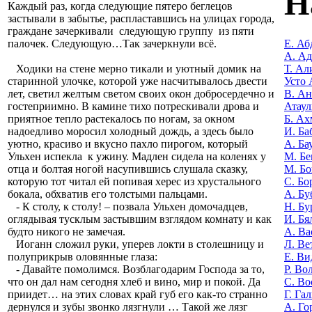
Н
Каждый раз, когда следующие пятеро беглецов
застывали в забытье, распластавшись на улицах города,
граждане зачеркивали следующую группу из пяти
Е. Аб
палочек. Следующую…Так зачеркнули всё.
А. А
Т. Ал
Ходики на стене мерно тикали и уютный домик на
Усто 
старинной улочке, которой уже насчитывалось двести
В. Ан
лет, светил желтым светом своих окон добросердечно и
Атаул
гостеприимно. В камине тихо потрескивали дрова и
Б. Ах
приятное тепло растекалось по ногам, за окном
И. Ба
надоедливо моросил холодный дождь, а здесь было
А. Ба
уютно, красиво и вкусно пахло пирогом, который
М. Бе
Ульхен испекла к ужину. Мадлен сидела на коленях у
М. Бо
отца и болтая ногой насупившись слушала сказку,
С. Бо
которую тот читал ей попивая херес из хрустального
А. Бу
бокала, обхватив его толстыми пальцами.
Н. Бу
- К столу, к столу! – позвала Ульхен домочадцев,
И. Бя
оглядывая тусклым застывшим взглядом комнату и как
А. Ва
будто никого не замечая.
Л. Ве
Иоганн сложил руки, уперев локти в столешницу и
Е. Ви
полуприкрыв оловянные глаза:
Р. Во
- Давайте помолимся. Возблагодарим Господа за то,
С. Во
что он дал нам сегодня хлеб и вино, мир и покой. Да
Г. Га
приидет… на этих словах край губ его как-то странно
А. Го
дернулся и зубы звонко лязгнули … Такой же лязг