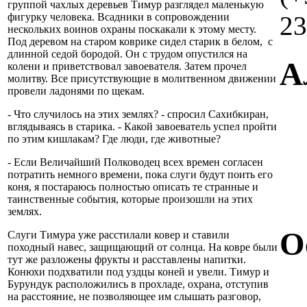
группой чахлых деревьев Тимур разглядел маленькую
23
фигурку человека. Всадники в сопровождении
нескольких воинов охраны поскакали к этому месту.
Под деревом на старом коврике сидел старик в белом, с
длинной седой бородой. Он с трудом опустился на
А
колени и приветствовал завоевателя. Затем прочел
молитву. Все присутствующие в молитвенном движении
провели ладонями по щекам.
- Что случилось на этих землях? - спросил Сахибкиран,
вглядываясь в старика. - Какой завоеватель успел пройти
по этим кишлакам? Где люди, где животные?
- Если Величайший Полководец всех времен согласен
потратить немного времени, пока слуги будут поить его
коня, я постараюсь полностью описать те странные и
таинственные события, которые произошли на этих
землях.
О
Слуги Тимура уже расстилали ковер и ставили
походный навес, защищающий от солнца. На ковре были
тут же разложены фрукты и расставлены напитки.
Конюхи подхватили под уздцы коней и увели. Тимур и
Бурундук расположились в прохладе, охрана, отступив
на расстояние, не позволяющее им слышать разговор,