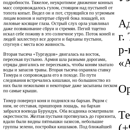
подробности. Тяжелое, неукротимое движение конных
масс сопровождалось гулом, стоящим над пустыней от
топота копыт. Видел он и пот, струящийся по угрюмым
лицам воинов и натертые сбруей бока лошадей, их
Ад
лиловые косящие глаза. Острый слух орла улавливал
даже позвякивание сбруи и стремян. Пегий тщетно
г
искал себе поживу в это солнечное утро. Поток коней и
людей захлестнул все дороги и барханы пустыни,
спугнув с места всю живность.
р-
Вторая тысяча «Тургаудов» двигалась на восток,
«А
пересекая пустыню. Армия шла разными дорогами,
отряды двигались не пересекаясь, чтобы коням хватало
воды и запасов травы. Вторая тысяча охраняла ставку
Тимура и сопровождала его в походе. По пути
следования встречались кишлаки, но большинство из
Ор
них были нежилыми и некоторые даже засыпаны песком
по самые крыши.
Тимур повернул коня и поднялся на бархан. Рядом с
ним, не отставая, пришпорив лошадь, на бархан
Те
забрался воевода Бурундук. Оба всадника осматривали
окрестности. Желтая пустыня протянулась до горизонта,
вдали были видны пятнышки оазисов, небольшие
(+
группы зелени, постройки кишлаков. Под ближайшей