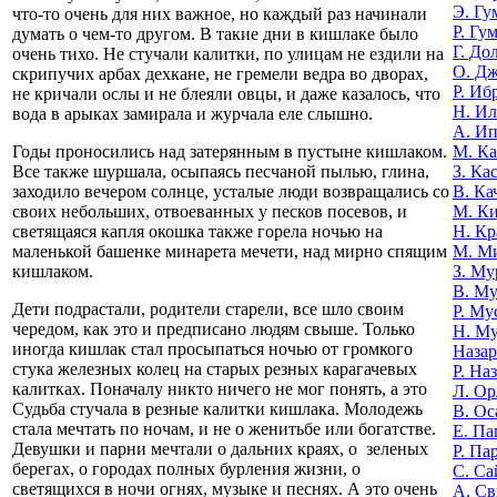
Э. Гу
что-то очень для них важное, но каждый раз начинали
Р. Гу
думать о чем-то другом. В такие дни в кишлаке было
Г. До
очень тихо. Не стучали калитки, по улицам не ездили на
О. Д
скрипучих арбах дехкане, не гремели ведра во дворах,
Р. Иб
не кричали ослы и не блеяли овцы, и даже казалось, что
Н. И
вода в арыках замирала и журчала еле слышно.
А. И
М. К
Годы проносились над затерянным в пустыне кишлаком.
З. Ка
Все также шуршала, осыпаясь песчаной пылью, глина,
В. Ка
заходило вечером солнце, усталые люди возвращались со
М. К
своих небольших, отвоеванных у песков посевов, и
Н. Кр
светящаяся капля окошка также горела ночью на
М. М
маленькой башенке минарета мечети, над мирно спящим
З. Му
кишлаком.
В. Му
Дети подрастали, родители старели, все шло своим
Р. Му
чередом, как это и предписано людям свыше. Только
Н. М
иногда кишлак стал просыпаться ночью от громкого
Назар
стука железных колец на старых резных карагачевых
Р. На
калитках. Поначалу никто ничего не мог понять, а это
Л. Ор
Судьба стучала в резные калитки кишлака. Молодежь
В. Ос
стала мечтать по ночам, и не о женитьбе или богатстве.
Е. Па
Девушки и парни мечтали о дальних краях, о зеленых
Р. Па
берегах, о городах полных бурления жизни, о
С. Са
светящихся в ночи огнях, музыке и песнях. А это очень
А. Св