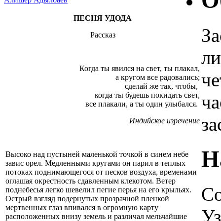
О
ПЕСНЯ УДОДА
За
Рассказ
ли
Когда ты явился на свет, ты плакал,
че
а кругом все радовались;
сделай же так, чтобы,
когда ты будешь покидать свет,
ча
все плакали, а ты один улыбался.
за
Индийское изречение
Н
Высоко над пустыней маленькой точкой в синем небе
завис орел. Медленными кругами он парил в теплых
потоках поднимающегося от песков воздуха, временами
оглашая окрестность сдавленным клекотом. Ветер
Со
поднебесья легко шевелил пегие перья на его крыльях.
Острый взгляд подернутых прозрачной пленкой
мертвенных глаз впивался в огромную карту
Уз
расположенных внизу земель и различал мельчайшие