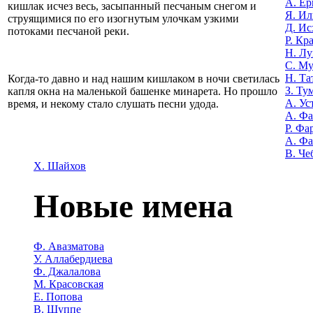
А. Е
кишлак исчез весь, засыпанный песчаным снегом и
Я. Ил
струящимися по его изогнутым улочкам узкими
Д. Ис
потоками песчаной реки.
Р. Кр
Н. Лу
С. М
Н. Та
Когда-то давно и над нашим кишлаком в ночи светилась
З. Ту
капля окна на маленькой башенке минарета. Но прошло
А. Ус
время, и некому стало слушать песни удода.
А. Ф
Р. Фа
А. Фа
В. Че
Х. Шайхов
Новые имена
Ф. Авазматова
У. Аллабердиева
Ф. Джалалова
М. Красовская
Е. Попова
В. Шуппе