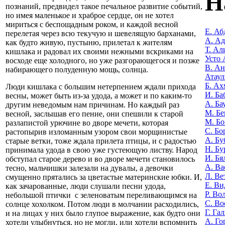
Н
познаний, предвидел такое печальное развитие событий,
но имея маленькое и храброе сердце, он не хотел
мириться с беспощадным роком, и каждой весной
Е. Аб
перелетая через всю текучую и шевелящую барханами,
А. А
как будто живую, пустыню, прилетал к жителям
Т. Ал
кишлака и радовал их своими нежными вскриками на
Усто 
восходе еще холодного, но уже разгорающегося и позже
В. Ан
набирающего полуденную мощь, солнца.
Атаул
Б. Ах
Люди кишлака с большим нетерпением ждали прихода
И. Ба
весны, может быть из-за удода, а может и по каким-то
А. Ба
другим неведомым нам причинам. Но каждый раз
М. Бе
весной, заслышав его пение, они спешили к старой
М. Бо
разлапистой урючине во дворе мечети, которая
С. Бо
растопырив изломанным узором свои морщинистые
А. Бу
старые ветки, тоже ждала прилета птицы, и с радостью
Н. Бу
принимала удода в свою уже густеющую листву. Народ
И. Бя
обступал старое дерево и во дворе мечети становилось
А. Ва
тесно, мальчишки залезали на дувалы, а девочки
Л. Ве
смущенно прятались за цветастые материнские юбки. И,
Е. Ви
как зачарованные, люди слушали песни удода,
Р. Во
небольшой птички с зеленоватым переливающимся на
С. Во
солнце хохолком. Потом люди в молчании расходились,
Г. Га
и на лицах у них было глупое выражение, как будто они
А. Го
хотели улыбнуться, но не могли, или хотели вспомнить