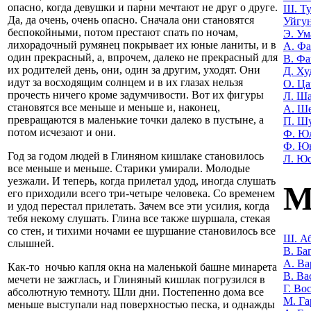
опасно, когда девушки и парни мечтают не друг о друге.
Ш. Т
Да, да очень, очень опасно. Сначала они становятся
Уйгу
беспокойными, потом престают спать по ночам,
Э. Ум
лихорадочный румянец покрывает их юные ланиты, и в
А. Фа
один прекрасный, а, впрочем, далеко не прекрасный для
В. Фа
их родителей день, они, один за другим, уходят. Они
Д. Ху
идут за восходящим солнцем и в их глазах нельзя
О. Ца
прочесть ничего кроме задумчивости. Вот их фигуры
Л. Ша
становятся все меньше и меньше и, наконец,
А. Ш
превращаются в маленькие точки далеко в пустыне, а
П. Ш
потом исчезают и они.
Ф. Ю
Ф. Ю
Год за годом людей в Глиняном кишлаке становилось
Л. Ю
все меньше и меньше. Старики умирали. Молодые
уезжали. И теперь, когда прилетал удод, иногда слушать
М
его приходили всего три-четыре человека. Со временем
и удод перестал прилетать. Зачем все эти усилия, когда
тебя некому слушать. Глина все также шуршала, стекая
со стен, и тихими ночами ее шуршание становилось все
Ш. Аб
слышней.
В. Ба
А. Ва
Как-то ночью капля окна на маленькой башне минарета
В. Ва
мечети не зажглась, и Глиняный кишлак погрузился в
Г. Во
абсолютную темноту. Шли дни. Постепенно дома все
М. Га
меньше выступали над поверхностью песка, и однажды