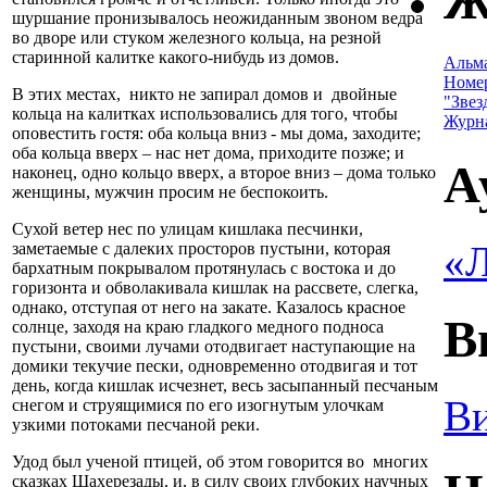
Ж
шуршание пронизывалось неожиданным звоном ведра
во дворе или стуком железного кольца, на резной
старинной калитке какого-нибудь из домов.
Альм
Номе
В этих местах, никто не запирал домов и двойные
"Звез
кольца на калитках использовались для того, чтобы
Журн
оповестить гостя: оба кольца вниз - мы дома, заходите;
оба кольца вверх – нас нет дома, приходите позже; и
А
наконец, одно кольцо вверх, а второе вниз – дома только
женщины, мужчин просим не беспокоить.
Сухой ветер нес по улицам кишлака песчинки,
«Л
заметаемые с далеких просторов пустыни, которая
бархатным покрывалом протянулась с востока и до
горизонта и обволакивала кишлак на рассвете, слегка,
однако, отступая от него на закате. Казалось красное
В
солнце, заходя на краю гладкого медного подноса
пустыни, своими лучами отодвигает наступающие на
домики текучие пески, одновременно отодвигая и тот
день, когда кишлак исчезнет, весь засыпанный песчаным
Ви
снегом и струящимися по его изогнутым улочкам
узкими потоками песчаной реки.
Удод был ученой птицей, об этом говорится во многих
сказках Шахерезады, и, в силу своих глубоких научных