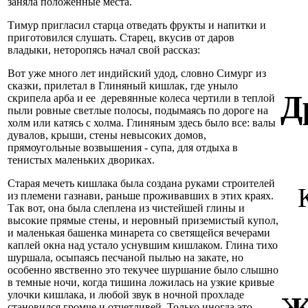
заняла положенные места.
Тимур пригласил старца отведать фрукты и напитки и
приготовился слушать. Старец, вкусив от даров
владыки, неторопясь начал свой рассказ:
Вот уже много лет индийский удод, словно Симург из
сказки, прилетал в Глиняный кишлак, где уныло
Д
скрипела арба и ее деревянные колеса чертили в теплой
пыли ровные светлые полосы, подымаясь по дороге на
холм или катясь с холма. Глиняным здесь было все: валы
дувалов, крыши, стены невысоких домов,
прямоугольные возвышения - супа, для отдыха в
тенистых маленьких двориках.
Старая мечеть кишлака была создана руками строителей
из племени газнави, раньше проживавших в этих краях.
Так вот, она была слеплена из чистейшей глины и
высокие прямые стены, и неровный приземистый купол,
и маленькая башенка минарета со светящейся вечерами
каплей окна над устало уснувшим кишлаком. Глина тихо
шуршала, осыпаясь песчаной пылью на закате, но
особенно явственно это текучее шуршание было слышно
в темные ночи, когда тишина ложилась на узкие кривые
улочки кишлака, и любой звук в ночной прохладе
становился громче и отчетливей. Только иногда это