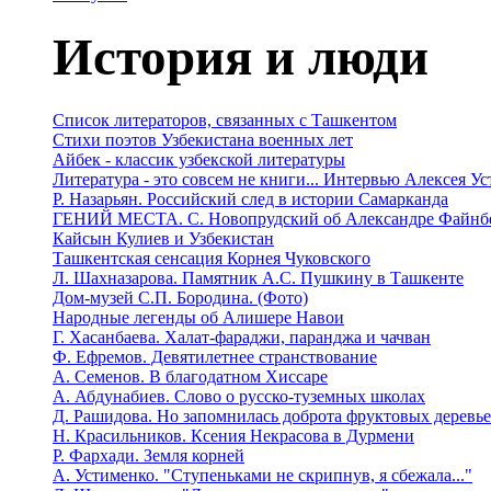
История и люди
Список литераторов, связанных с Ташкентом
Стихи поэтов Узбекистана военных лет
Айбек - классик узбекской литературы
Литература - это совсем не книги... Интервью Алексея У
Р. Назарьян. Российский след в истории Самарканда
ГЕНИЙ МЕСТА. C. Новопрудский об Александре Файнб
Кайсын Кулиев и Узбекистан
Ташкентская сенсация Корнея Чуковского
Л. Шахназарова. Памятник А.С. Пушкину в Ташкенте
Дом-музей С.П. Бородина. (Фото)
Народные легенды об Алишере Навои
Г. Хасанбаева. Халат-фараджи, паранджа и чачван
Ф. Ефремов. Девятилетнее странствование
А. Семенов. В благодатном Хиссаре
А. Абдунабиев. Слово о русско-туземных школах
Д. Рашидова. Но запомнилась доброта фруктовых деревь
Н. Красильников. Ксения Некрасова в Дурмени
Р. Фархади. Земля корней
А. Устименко. "Ступеньками не скрипнув, я сбежала..."