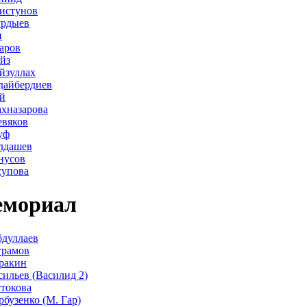
истунов
урдыев
н
аров
йз
йзуллах
дайбердиев
й
хназарова
евяков
уф
лдашев
нусов
супова
мориал
дуллаев
грамов
ракин
сильев (Василид 2)
стокова
рбузенко (М. Гар)