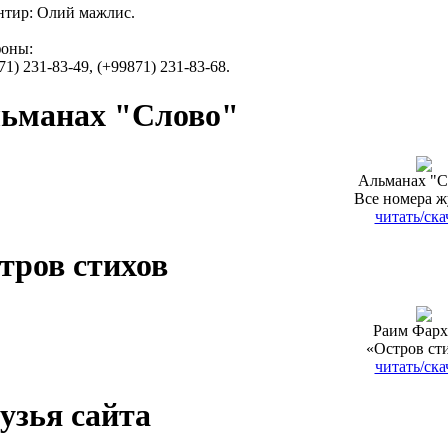
тир: Олий мажлис.
фоны:
71) 231-83-49, (+99871) 231-83-68.
ьманах "Слово"
Альманах "С
Все номера ж
читать/ска
тров стихов
Раим Фарх
«Остров ст
читать/ска
узья сайта