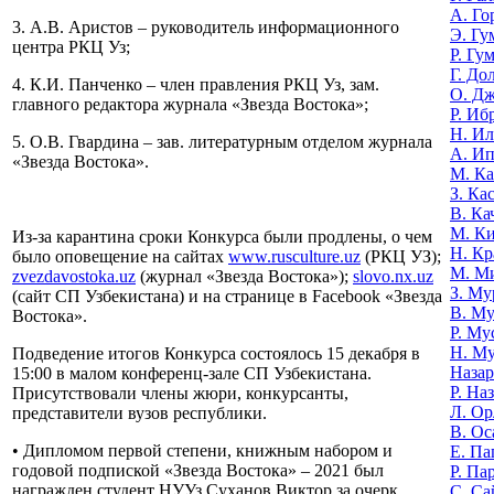
А. Го
3. А.В. Аристов – руководитель информационного
Э. Гу
центра РКЦ Уз;
Р. Гу
Г. До
4. К.И. Панченко – член правления РКЦ Уз, зам.
О. Д
главного редактора журнала «Звезда Востока»;
Р. Иб
Н. И
5. О.В. Гвардина – зав. литературным отделом журнала
А. И
«Звезда Востока».
М. К
З. Ка
В. Ка
М. К
Из-за карантина сроки Конкурса были продлены, о чем
Н. Кр
было оповещение на сайтах
www.rusculture.uz
(РКЦ УЗ);
М. М
zvezdavostoka.uz
(журнал «Звезда Востока»);
slovo.nx.uz
З. Му
(сайт СП Узбекистана) и на странице в Facebook «Звезда
В. Му
Востока».
Р. Му
Н. М
Подведение итогов Конкурса состоялось 15 декабря в
Назар
15:00 в малом конференц-зале СП Узбекистана.
Р. На
Присутствовали члены жюри, конкурсанты,
Л. Ор
представители вузов республики.
В. Ос
• Дипломом первой степени, книжным набором и
Е. Па
годовой подпиской «Звезда Востока» – 2021 был
Р. Па
награжден студент НУУз Суханов Виктор за очерк
С. Са