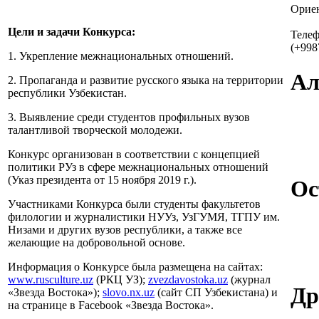
Ориен
Цели и задачи Конкурса:
Теле
(+998
1. Укрепление межнациональных отношений.
Ал
2. Пропаганда и развитие русского языка на территории
республики Узбекистан.
3. Выявление среди студентов профильных вузов
талантливой творческой молодежи.
Конкурс организован в соответствии с концепцией
политики РУз в сфере межнациональных отношений
(Указ президента от 15 ноября 2019 г.).
Ос
Участниками Конкурса были студенты факультетов
филологии и журналистики НУУз, УзГУМЯ, ТГПУ им.
Низами и других вузов республики, а также все
желающие на добровольной основе.
Информация о Конкурсе была размещена на сайтах:
www.rusculture.uz
(РКЦ УЗ);
zvezdavostoka.uz
(журнал
Др
«Звезда Востока»);
slovo.nx.uz
(сайт СП Узбекистана) и
на странице в Facebook «Звезда Востока».