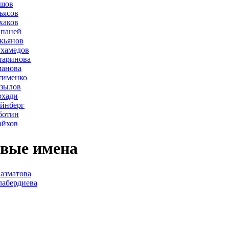
ршов
ьясов
хаков
апаней
кьянов
ухамедов
таринова
манова
тименко
азылов
рхади
йнберг
ботин
айхов
вые имена
азматова
лабердиева