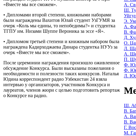
«Вместе мы все сможем».
А. Св
Ш. Т
• Дипломами второй степени, книжными наборами
Уйгу
были награждены Вахитов Юлай студент УзГУМЯ за
Э. Ум
очерк «Коль мы едины, то непобедимы?» и студентка
А. Фа
ТГПУ им. Низами Шуппе Вероника за эссе «Я».
В. Фа
Д. Ху
• Дипломом третьей степени и книжным набором была
О. Ца
награждена Кадирходжаева Динара студентка НУУз за
Л. Ша
очерк «Вместе мы все сможем».
А. Ш
П. Ш
После церемонии награждения произошло оживленное
Ф. Ю
обсуждение Конкурса. Были высказаны пожелания о
Ф. Ю
необходимости и полезности таких конкурсов. Наталья
Л. Ю
Юдина корреспондент радио Узбекистан 24 взяла
интервью у организаторов, участников Конкурса и
Ме
лауреатов, членов жюри с целью подготовить репортаж
о Конкурсе на радио.
Ш. Аб
В. Ба
А. Ва
В. Ва
Г. Во
М. Га