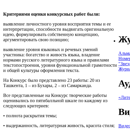
Критериями оценки конкурсных работ были:
выявление личностного уровня восприятия темы и ее
интерпретации, способности выдвигать оригинальную
идею, формулировать собственную концепцию,
Ж
аргументировать свою позицию;
выявление уровня языковых и речевых умений
Альм
участника: богатство и живость языка, владение
Номе
нормами русского литературного языка и правилами
"Звез
текстопостроения, уровня функциональной грамотности
Журн
и общей культуры оформления текста.
На Конкурс было представлено 23 работы: 20 из
Ау
Ташкента, 1 – из Бухары, 2 – из Самарканда.
Все представленные на Конкурс творческие работы
«Лите
оценивались по пятибалльной шкале по каждому из
следующих критериев:
Ви
• полнота раскрытия темы;
• выдержанность, литературная живость, красота стиля;
Видео