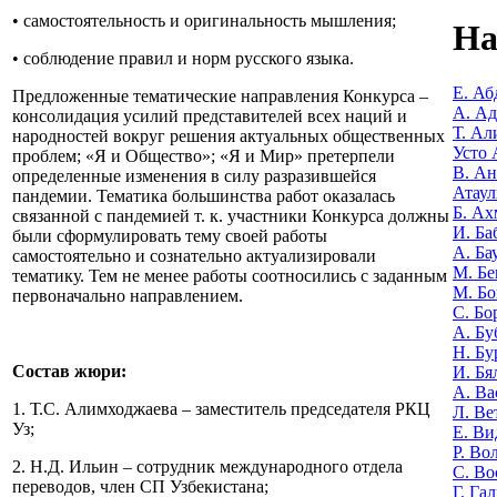
• самостоятельность и оригинальность мышления;
На
• соблюдение правил и норм русского языка.
Е. Аб
Предложенные тематические направления Конкурса –
А. А
консолидация усилий представителей всех наций и
Т. Ал
народностей вокруг решения актуальных общественных
Усто 
проблем; «Я и Общество»; «Я и Мир» претерпели
В. Ан
определенные изменения в силу разразившейся
Атаул
пандемии. Тематика большинства работ оказалась
Б. Ах
связанной с пандемией т. к. участники Конкурса должны
И. Ба
были сформулировать тему своей работы
А. Ба
самостоятельно и сознательно актуализировали
М. Бе
тематику. Тем не менее работы соотносились с заданным
М. Бо
первоначально направлением.
С. Бо
А. Бу
Н. Бу
Состав жюри:
И. Бя
А. Ва
1. Т.С. Алимходжаева – заместитель председателя РКЦ
Л. Ве
Уз;
Е. Ви
Р. Во
2. Н.Д. Ильин – сотрудник международного отдела
С. Во
переводов, член СП Узбекистана;
Г. Га