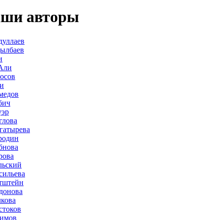
ши авторы
дуллаев
дылбаев
и
Али
осов
и
медов
бич
уэр
глова
гатырева
родин
бнова
рова
льский
сильева
тштейн
донова
лкова
стоков
лимов