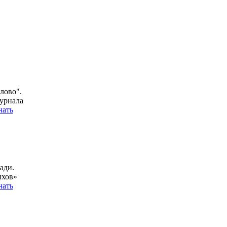
лово".
урнала
чать
ади.
ихов»
чать