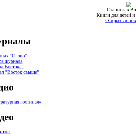
Станислав Во
Книги для детей и
Открыть в нов
урналы
анах "Слово"
ра журнала
да Востока"
ал "Восток свыше"
дио
ратурная гостиная»
део
тека