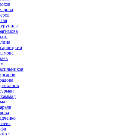
рохов
марова
меров
лгая
журунцев
рагимова
льин
плина
агарлицкий
сымова
чаев
им
асильников
иргаров
радова
ратханов
сурман
ухаммад
мат
зарьян
лова
адченко
гиева
рфи
ййид