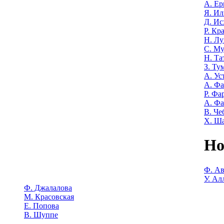
А. Е
Я. Ил
Д. Ис
Р. Кр
Н. Лу
С. М
Н. Та
З. Ту
А. Ус
А. Ф
Р. Фа
А. Фа
В. Че
Х. Ш
Но
Ф. Ав
У. Ал
Ф. Джалалова
М. Красовская
Е. Попова
В. Шуппе