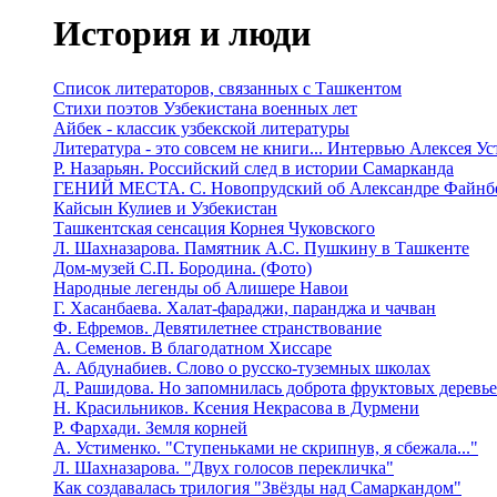
История и люди
Список литераторов, связанных с Ташкентом
Стихи поэтов Узбекистана военных лет
Айбек - классик узбекской литературы
Литература - это совсем не книги... Интервью Алексея У
Р. Назарьян. Российский след в истории Самарканда
ГЕНИЙ МЕСТА. C. Новопрудский об Александре Файнб
Кайсын Кулиев и Узбекистан
Ташкентская сенсация Корнея Чуковского
Л. Шахназарова. Памятник А.С. Пушкину в Ташкенте
Дом-музей С.П. Бородина. (Фото)
Народные легенды об Алишере Навои
Г. Хасанбаева. Халат-фараджи, паранджа и чачван
Ф. Ефремов. Девятилетнее странствование
А. Семенов. В благодатном Хиссаре
А. Абдунабиев. Слово о русско-туземных школах
Д. Рашидова. Но запомнилась доброта фруктовых деревь
Н. Красильников. Ксения Некрасова в Дурмени
Р. Фархади. Земля корней
А. Устименко. "Ступеньками не скрипнув, я сбежала..."
Л. Шахназарова. "Двух голосов перекличка"
Как создавалась трилогия "Звёзды над Самаркандом"