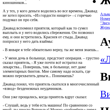
Ж
киношников...
А у тех, у кого деньги водились во все времена, Джавад
Альм
не хотел просить. «Из гордости нищего» - с горечью
Номе
подумал он про себя.
"Звез
Журн
Джавад вспомнил приятеля, который как то сумел
выплыть и у него водились сбережения. Он позвонил
ему, и они встретились. Краснея от стыда, Джавад
А
попросил у него дать взаймы:
- В январе я тебе обязательно верну, ты же меня знаешь...
«Л
- У меня дочь в больнице, предстоит операция. – грустно
сказал приятель, - Я уже почти всё истратил на
лекарства... Поверишь, там, в больнице, нет даже
элементарных бинтов. Мне самому надо искать, где
В
можно перехватить деньги... Понимаешь?
Джавад понял, что приятель скатился в многочисленный
«взвод» безденежных неудачников.
Ви
Они уже прощались, когда приятель вдруг сказал:
- Слушай, ведь у тебя есть машина! По сравнению со
мной, ты просто Ротшильд! Можно «побомбить» перед