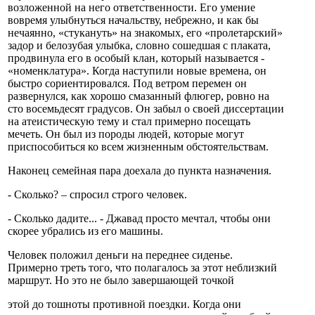
возложенной на него ответственности. Его умение
вовремя улыбнуться начальству, небрежно, и как бы
нечаянно, «стукануть» на знакомых, его «пролетарский»
задор и белозубая улыбка, словно сошедшая с плаката,
продвинула его в особый клан, который называется -
«номенклатура». Когда наступили новые времена, он
быстро сориентировался. Под ветром перемен он
развернулся, как хорошо смазанный флюгер, ровно на
сто восемьдесят градусов. Он забыл о своей диссертации
на атеистическую тему и стал примерно посещать
мечеть. Он был из породы людей, которые могут
приспособиться ко всем жизненным обстоятельствам.
Наконец семейная пара доехала до пункта назначения.
- Сколько? – спросил строго человек.
- Сколько дадите... - Джавад просто мечтал, чтобы они
скорее убрались из его машины.
Человек положил деньги на переднее сиденье.
Примерно треть того, что полагалось за этот неблизкий
маршрут. Но это не было завершающей точкой
этой до тошноты противной поездки. Когда они