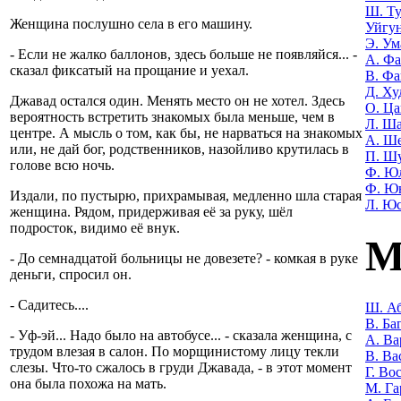
Ш. Т
Женщина послушно села в его машину.
Уйгу
Э. Ум
- Если не жалко баллонов, здесь больше не появляйся... -
А. Фа
сказал фиксатый на прощание и уехал.
В. Фа
Д. Ху
Джавад остался один. Менять место он не хотел. Здесь
О. Ца
вероятность встретить знакомых была меньше, чем в
Л. Ша
центре. А мысль о том, как бы, не нарваться на знакомых
А. Ш
или, не дай бог, родственников, назойливо крутилась в
П. Ш
голове всю ночь.
Ф. Ю
Ф. Ю
Издали, по пустырю, прихрамывая, медленно шла старая
Л. Ю
женщина. Рядом, придерживая её за руку, шёл
подросток, видимо её внук.
М
- До семнадцатой больницы не довезете? - комкая в руке
деньги, спросил он.
- Садитесь....
Ш. Аб
В. Ба
- Уф-эй... Надо было на автобусе... - сказала женщина, с
А. Ва
трудом влезая в салон. По морщинистому лицу текли
В. Ва
слезы. Что-то сжалось в груди Джавада, - в этот момент
Г. Во
она была похожа на мать.
М. Га