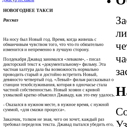
О
НОВОГОДНЕЕ ТАКСИ
За
Рассказ
ли
На носу был Новый год. Время, когда живешь с
че
обманчивым чувством того, что что-то обязательно
изменится и непременно в лучшую сторону.
ча
Полдекабря Джавад занимался «леваком», - писал
дикторский текст к «документальному» фильму. Эта
за
частная халтура дала бы возможность нормально
проводить старый и достойно встретить Новый,
девяносто четвертый год. «Левый» фильм рассказывал о
станции техобслуживания, которая в одночасье стала
Н
частной собственностью. Новый хозяин с кривой
ухмылкой кратко объяснил Джаваду, как это ему удалось.
- Оказался в нужном месте, в нужное время, с нужной
Со
суммой, «для смазки процесса».
Заказчик, толком не зная, чего он хочет, каждый раз
Уз
требовал переделок текста. Джавад пытался убедить его,