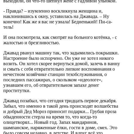
выходили, он что-то шепнул жене с гадливой улыбкой.
- Правда? – изумленно воскликнула женщина и,
наклонившись к окну, уставилась на Джавада. – Ну
конечно! Как же я вас не узнала! Бедненький! Пи-са-
тель!
И она посмотрела, как смотрят на больного котёнка, - с
жалостью и брезгливостью.
Джавад рванул машину так, что задымились покрышки.
Настроение было испорчено. Он уже не хотел никого
возить. Он хотел скорее вернуться домой, залечь в ванну
и смыть с себя отвратительно липкие воспоминания о
нечестном хозяйчике станции техобслуживания, о
последних пассажирах, о скользком «идеологе»,
узнавшем его, об отвратительном запахе денег
проститутки.
Джавад позабыл, что сегодня тридцать первое декабря.
Забыл, что именно в такой день происходят волшебства
и добрый Дед Мороз приносит подарки... Грубая проза
обыденности стерла на время то, что когда-то
олицетворял... Новый год. Запах мандаринов,
шампанское, наряженные ёлки, гости в доме, смех. Это
было совсем недавно, в детстве. И вдруг всё это