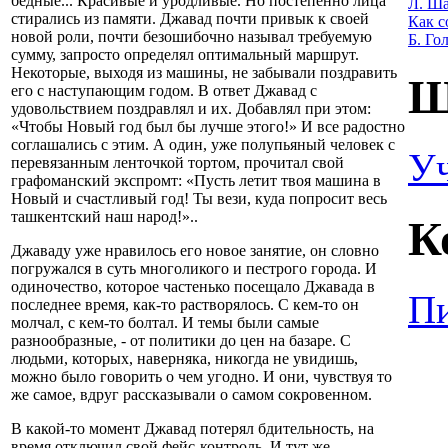
бедные... Красивые и уродливые. Но постепенно лица
Л. Ша
стирались из памяти. Джавад почти привык к своей
Как с
новой роли, почти безошибочно называл требуемую
Б. Го
сумму, запросто определял оптимальный маршрут.
Некоторые, выходя из машины, не забывали поздравить
Ш
его с наступающим годом. В ответ Джавад с
удовольствием поздравлял и их. Добавлял при этом:
«Чтобы Новый год был бы лучше этого!» И все радостно
соглашались с этим. А один, уже полупьяный человек с
У
перевязанным ленточкой тортом, прочитал свой
графоманский экспромт: «Пусть летит твоя машина в
Новый и счастливый год! Ты вези, куда попросит весь
ташкентский наш народ!»..
К
Джаваду уже нравилось его новое занятие, он словно
погружался в суть многоликого и пестрого города. И
одиночество, которое частенько посещало Джавада в
Пи
последнее время, как-то растворялось. С кем-то он
молчал, с кем-то болтал. И темы были самые
разнообразные, - от политики до цен на базаре. С
людьми, которых, наверняка, никогда не увидишь,
можно было говорить о чем угодно. И они, чувствуя то
же самое, вдруг рассказывали о самом сокровенном.
В какой-то момент Джавад потерял бдительность, на
время отключил свой фейс-контроль. И тут же