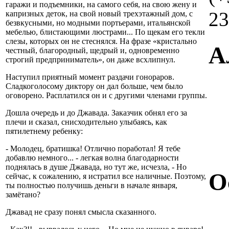
гаражи и подъемники, на самого себя, на свою жену и
23
капризных деток, на свой новый трехэтажный дом, с
безвкусными, но модными портьерами, итальянской
мебелью, блистающими люстрами... По щекам его текли
слезы, которых он не стеснялся. На фразе «кристально
А
честный, благородный, щедрый и, одновременно
строгий предприниматель», он даже всхлипнул.
Наступил приятный момент раздачи гонораров.
Сладкоголосому диктору он дал больше, чем было
оговорено. Расплатился он и с другими членами группы.
Дошла очередь и до Джавада. Заказчик обнял его за
плечи и сказал, снисходительно улыбаясь, как
пятилетнему ребенку:
- Молодец, братишка! Отлично поработал! Я тебе
добавлю немного... - легкая волна благодарности
поднялась в душе Джавада, но тут же, исчезла, - Но
О
сейчас, к сожалению, я истратил все наличные. Поэтому,
ты полностью получишь деньги в начале января,
замётано?
Джавад не сразу понял смысла сказанного.