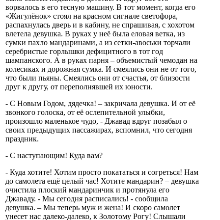
ворвалось в его тесную машину. В тот момент, когда его
«Жигулёнок» стоял на красном сигнале светофора,
распахнулась дверь и в кабину, не спрашивая, с хохотом
влетела девушка. В руках у неё была еловая ветка, из
сумки пахло мандаринами, а из сетки-авоськи торчали
серебристые горлышки дефицитного в тот год
шампанского. А в руках парня – объемистый чемодан на
колесиках и дорожная сумка. И смеялись они не от того,
что были пьяны. Смеялись они от счастья, от близости
друг к другу, от переполнявшей их юности.
- С Новым Годом, дядечка! – закричала девушка. И от её
звонкого голоска, от её ослепительной улыбки,
произошло маленькое чудо, - Джавад вдруг позабыл о
своих предыдущих пассажирах, вспомнил, что сегодня
праздник.
- С наступающим! Куда вам?
- Куда хотите! Хотим просто покататься и согреться! Нам
до самолета ещё целый час! Хотите мандарин? – девушка
очистила плоский мандаринчик и протянула его
Джаваду. - Мы сегодня расписались! - сообщила
девушка. – Мы теперь муж и жена! И скоро самолет
унесет нас далеко-далеко, к Золотому Рогу! Слышали