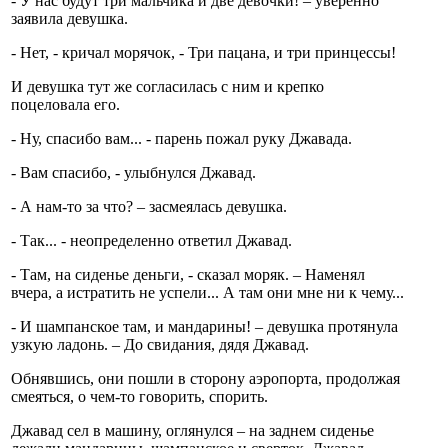
- У нас будут три мальчика и две девочки! – уверенно
заявила девушка.
- Нет, - кричал морячок, - Три пацана, и три принцессы!
И девушка тут же согласилась с ним и крепко
поцеловала его.
- Ну, спасибо вам... - парень пожал руку Джавада.
- Вам спасибо, - улыбнулся Джавад.
- А нам-то за что? – засмеялась девушка.
- Так... - неопределенно ответил Джавад.
- Там, на сиденье деньги, - сказал моряк. – Наменял
вчера, а истратить не успели... А там они мне ни к чему...
- И шампанское там, и мандарины! – девушка протянула
узкую ладонь. – До свидания, дядя Джавад.
Обнявшись, они пошли в сторону аэропорта, продолжая
смеяться, о чем-то говорить, спорить.
Джавад сел в машину, оглянулся – на заднем сиденье