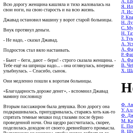
А. Е
Всю дорогу женщина кашляла и тихо жаловалась на
Я. Ил
свои ноги, на свою старость и на всю жизнь.
Д. Ис
Р. Кр
Джавад остановил машину у ворот старой больницы.
Н. Лу
С. М
Внук протянул деньги.
Н. Та
З. Ту
- Не надо, - сказал Джавад.
А. Ус
А. Ф
Подросток стал вяло настаивать.
Р. Фа
А. Фа
- Бьют – беги, дают – бери! - строго сказала женщина. -
В. Че
Тебе ещё на шприцы надо... - она оглянулась, впервые
Х. Ш
улыбнулась. – Спасибо, сынок.
Они медленно пошли к воротам больницы.
Н
«Благодарность дороже денег», - вспомнил Джавад
мамину пословицу
Ф. Ав
Вторым пассажиром была девушка. Всю дорогу она
У. Ал
подкрашивалась, припудривалась, стараясь хоть как-то
Ф. Дж
спрятать темные мешки под глазами после бурно
М. Кр
проведенной ночи. Она щедро рассчиталась, скорее,
Е. По
поделилась доходом от своего древнейшего промысла.
В. Ш