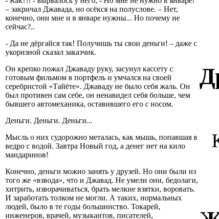
- Как?!! - вырвалось у него, - Но мне не нужно в январе!
– закричал Джавада, но осёкся на полуслове. – Нет,
конечно, они мне и в январе нужны... Но почему не
сейчас?..
- Да не дёргайся так! Получишь ты свои деньги! – даже с
укоризной сказал заказчик.
Д
Он крепко пожал Джаваду руку, засунул кассету с
готовым фильмом в портфель и умчался на своей
серебристой «Тайёте». Джаваду не было себя жаль. Он
был противен сам себе, он ненавидел себя больше, чем
бывшего автомеханика, оставившего его с носом.
Деньги. Деньги. Деньги...
Мысль о них судорожно металась, как мышь, попавшая в
ведро с водой. Завтра Новый год, а денег нет на кило
мандаринов!
Конечно, деньги можно занять у друзей. Но они были из
того же «взвода», что и Джавад. Не умели они, бедолаги,
хитрить, изворачиваться, брать мелкие взятки, воровать.
И заработать толком не могли. А таких, нормальных
людей, было в те годы большинство. Токарей,
инженеров, врачей, музыкантов, писателей,