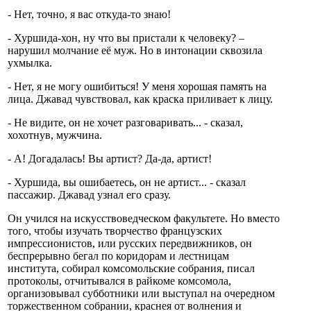
- Нет, точно, я вас откуда-то знаю!
- Хуршида-хон, ну что вы пристали к человеку? –
нарушил молчание её муж. Но в интонации сквозила
ухмылка.
- Нет, я не могу ошибиться! У меня хорошая память на
лица. Джавад чувствовал, как краска приливает к лицу.
- Не видите, он не хочет разговаривать... - сказал,
хохотнув, мужчина.
- А! Догадалась! Вы артист? Да-да, артист!
- Хуршида, вы ошибаетесь, он не артист... - сказал
пассажир. Джавад узнал его сразу.
Он учился на искусствоведческом факультете. Но вместо
того, чтобы изучать творчество французских
импрессионистов, или русских передвижников, он
беспрерывно бегал по коридорам и лестницам
института, собирал комсомольские собрания, писал
протоколы, отчитывался в райкоме комсомола,
организовывал субботники или выступал на очередном
торжественном собрании, краснея от волнения и