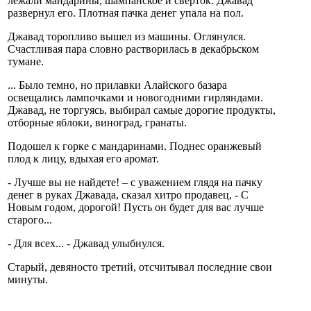
лежали мандарины, шампанское и сверток. Джавад
развернул его. Плотная пачка денег упала на пол.
Джавад торопливо вышел из машины. Оглянулся.
Счастливая пара словно растворилась в декабрьском
тумане.
... Было темно, но прилавки Алайского базара
освещались лампочками и новогодними гирляндами.
Джавад, не торгуясь, выбирал самые дорогие продукты,
отборные яблоки, виноград, гранаты.
Подошел к горке с мандаринами. Поднес оранжевый
плод к лицу, вдыхая его аромат.
- Лучше вы не найдете! – с уважением глядя на пачку
денег в руках Джавада, сказал хитро продавец, - С
Новым годом, дорогой! Пусть он будет для вас лучше
старого...
- Для всех... - Джавад улыбнулся.
Старый, девяносто третий, отсчитывал последние свои
минуты.