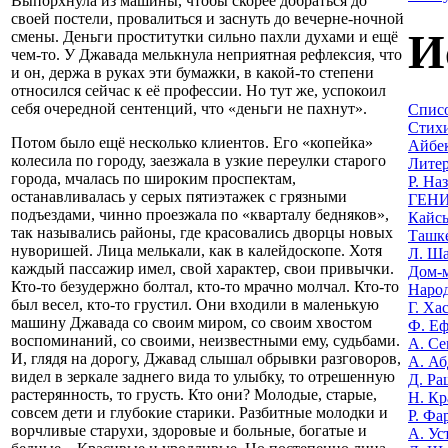
Выпорхнула из машины, чтобы скорее добраться до
своей постели, провалиться и заснуть до вечерне-ночной
И
смены. Деньги проститутки сильно пахли духами и ещё
чем-то. У Джавада мелькнула неприятная рефлексия, что
и он, держа в руках эти бумажки, в какой-то степени
относился сейчас к её профессии. Но тут же, успокоил
себя очередной сентенций, что «деньги не пахнут».
Списо
Стихи
Потом было ещё несколько клиентов. Его «копейка»
Айбек
колесила по городу, заезжала в узкие переулки старого
Литер
города, мчалась по широким проспектам,
Р. На
останавливалась у серых пятиэтажек с грязными
ГЕНИ
подъездами, чинно проезжала по «кварталу бедняков»,
Кайсы
так назывались районы, где красовались дворцы новых
Ташке
нуворишей. Лица мелькали, как в калейдоскопе. Хотя
Л. Ша
каждый пассажир имел, свой характер, свои привычки.
Дом-м
Кто-то безудержно болтал, кто-то мрачно молчал. Кто-то
Наро
был весел, кто-то грустил. Они входили в маленькую
Г. Ха
машину Джавада со своим миром, со своим хвостом
Ф. Еф
воспоминаний, со своими, неизвестными ему, судьбами.
А. Се
И, глядя на дорогу, Джавад слышал обрывки разговоров,
А. Аб
видел в зеркале заднего вида то улыбку, то отрешенную
Д. Ра
растерянность, то грусть. Кто они? Молодые, старые,
Н. Кр
совсем дети и глубокие старики. Разбитные молодки и
Р. Фа
ворчливые старухи, здоровые и больные, богатые и
А. Ус