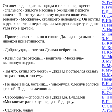
Э. Гу
Он доехал до окраины города и стал на перекрестке
Р. Гу
«спального» жилого массива в ожидании первого
Г. До
клиента. Почти тут же к нему подошел водитель
О. Д
зеленого «Москвича», стоявшего неподалеку. Он крутил
Р. Иб
в руках ключи и перекидывал мокрую сигарету с одного
Н. И
угла губ в другой.
А. И
М. К
- Привет, - сказал он, но в голосе Джавад не услышал
З. Ка
никакой приветливости.
В. Ка
М. К
- Доброе утро, - ответил Джавад небрежно.
Н. Кр
М. М
- Катил бы ты отсюда... - водитель «Москвича»
З. Му
выплюнул окурок.
В. Му
Р. Му
- Ты что, купил это место? – Джавад постарался сказать
Н. М
это развязно, в тон ему.
Назар
Р. На
- Не нарывайся, ботаник... - улыбнулся, блеснув золотой
Л. Ор
фиксой. Подошла женщина.
В. Ос
Е. Па
- Свободны? – спросила она Джавада. Владелец
Р. Па
«Москвича» распахнул перед ней дверцу.
С. Са
- Садитесь, мадам!
А. Св