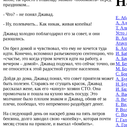
Н
праздником...
- Что? – не понял Джавад.
Е. Аб
А. А
- Ну, полевачить... Как никак, живая копейка!
Т. Ал
Усто 
Джавад холодно поблагодарил его за совет, и они
В. Ан
разошлись.
Атаул
Б. Ах
Он брел домой и чувствовал, что ему не хочется туда
И. Ба
идти. Конечно, вспомнил разъезженную сентенцию, что
А. Ба
«счастье, это когда утром хочется идти на работу, а
М. Бе
вечером – домой». Джавад подумал, что сейчас точно, он
М. Бо
не относится к этой радостной группе населения.
С. Бо
Дойдя до дома, Джавад понял, что совет приятеля может
А. Бу
быть полезен. Стараясь не сгущать красок, Джавад
Н. Бу
рассказал жене, как его «кинул» хозяин СТО. Она
И. Бя
промолчала и пошла на кухню мыть посуду. Это
А. Ва
молчание было плохим знаком и Джавад, обняв её за
Л. Ве
плечи, пообещал, что непременно раздобудет денег.
Е. Ви
Р. Во
На следующий день он наскреб дома на пять литров
С. Во
бензина, долго заводил свою «копейку», которая почти
Г. Га
месяц стояла на приколе, и выехал «бомбить».
А. Го