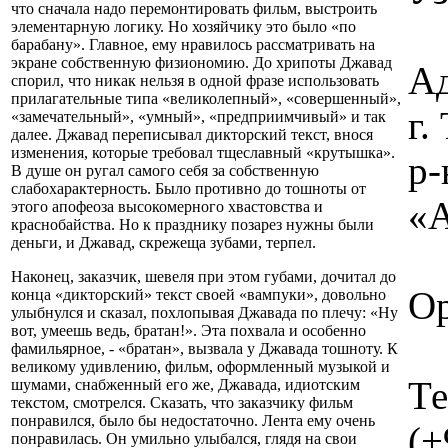
что сначала надо перемонтировать фильм, выстроить
элементарную логику. Но хозяйчику это было «по
барабану». Главное, ему нравилось рассматривать на
экране собственную физиономию. До хрипоты Джавад
Ад
спорил, что никак нельзя в одной фразе использовать
прилагательные типа «великолепный», «совершенный»,
г
«замечательный», «умный», «предприимчивый» и так
далее. Джавад переписывал дикторский текст, внося
изменения, которые требовал тщеславный «крутышка».
р-
В душе он ругал самого себя за собственную
слабохарактерность. Было противно до тошноты от
«А
этого апофеоза высокомерного хвастовства и
краснобайства. Но к празднику позарез нужны были
деньги, и Джавад, скрежеща зубами, терпел.
Наконец, заказчик, шевеля при этом губами, дочитал до
Ор
конца «дикторский» текст своей «вампуки», довольно
улыбнулся и сказал, похлопывая Джавада по плечу: «Ну
вот, умеешь ведь, братан!». Эта похвала и особенно
фамильярное, - «братан», вызвала у Джавада тошноту. К
великому удивлению, фильм, оформленный музыкой и
Те
шумами, снабженный его же, Джавада, идиотским
текстом, смотрелся. Сказать, что заказчику фильм
понравился, было бы недостаточно. Лента ему очень
(+
понравилась. Он умильно улыбался, глядя на свои