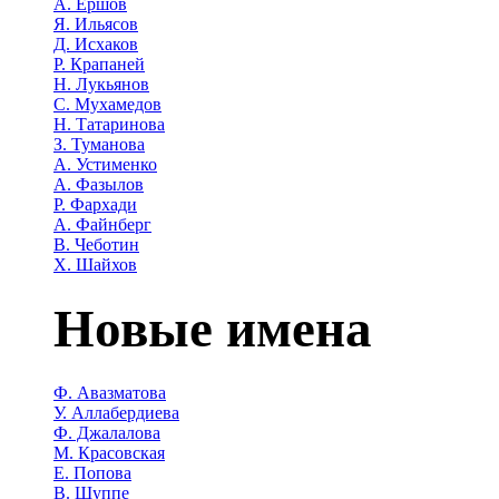
А. Ершов
Я. Ильясов
Д. Исхаков
Р. Крапаней
Н. Лукьянов
С. Мухамедов
Н. Татаринова
З. Туманова
А. Устименко
А. Фазылов
Р. Фархади
А. Файнберг
В. Чеботин
Х. Шайхов
Новые имена
Ф. Авазматова
У. Аллабердиева
Ф. Джалалова
М. Красовская
Е. Попова
В. Шуппе