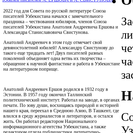
О
2022 год для Совета по русской литературе Союза
писателей Узбекистана начался с замечательного
За
праздника – чествования юбиляров, членов Союза
писателей Узбекистана Анатолия Андреевича Ершова и
ли
Александра Станиславовича Свистунова.
Анатолий Андреевич в этом году отмечает свой
че
девяностолетний юбилей! Александру Свистунову до
такого еще тридцать лет! Двух писателей разных
ча
поколений объединяет одна ветвь их творчества –
обращение к научной фантастике и работа в Узбекистане
на литературном поприще.
за
Анатолий Андреевич Ершов родился в 1932 году в
Н
Эстонии. В 1957 году окончил Таллинский
политехнический институт. Работал на заводе, в органах
печати. По зову души, восхищаясь природой и историей
нашего края, переехал в Среднюю Азию, В Ташкент, где
Со
влился в среду журналистов и литераторов, и остался
жить. Он работал редактором Национального
Уз
информационного агентства Узбекистана, а также
редактором отдела публицистики литературно-