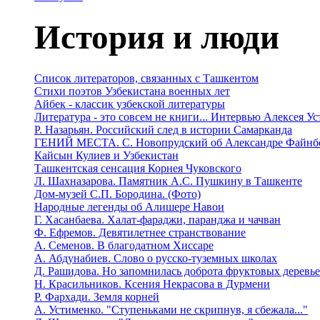
История и люди
Список литераторов, связанных с Ташкентом
Стихи поэтов Узбекистана военных лет
Айбек - классик узбекской литературы
Литература - это совсем не книги... Интервью Алексея У
Р. Назарьян. Российский след в истории Самарканда
ГЕНИЙ МЕСТА. C. Новопрудский об Александре Файнб
Кайсын Кулиев и Узбекистан
Ташкентская сенсация Корнея Чуковского
Л. Шахназарова. Памятник А.С. Пушкину в Ташкенте
Дом-музей С.П. Бородина. (Фото)
Народные легенды об Алишере Навои
Г. Хасанбаева. Халат-фараджи, паранджа и чачван
Ф. Ефремов. Девятилетнее странствование
А. Семенов. В благодатном Хиссаре
А. Абдунабиев. Слово о русско-туземных школах
Д. Рашидова. Но запомнилась доброта фруктовых деревь
Н. Красильников. Ксения Некрасова в Дурмени
Р. Фархади. Земля корней
А. Устименко. "Ступеньками не скрипнув, я сбежала..."