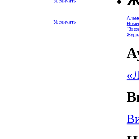
Ж
Увеличить
Альм
Увеличить
Номе
"Звез
Журн
А
«Л
В
Ви