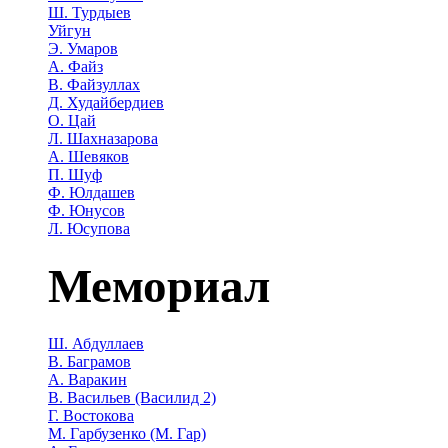
Ш. Турдыев
Уйгун
Э. Умаров
А. Файз
В. Файзуллах
Д. Худайбердиев
О. Цай
Л. Шахназарова
А. Шевяков
П. Шуф
Ф. Юлдашев
Ф. Юнусов
Л. Юсупова
Мемориал
Ш. Абдуллаев
В. Баграмов
А. Варакин
В. Васильев (Василид 2)
Г. Востокова
М. Гарбузенко (М. Гар)