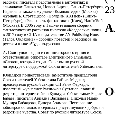
рассказы писателя представлены в антологиях и
23
альманахах Ташкента, Новосибирска, Санкт-Петербурга,
Израиля, а также в журнале «Компьютерра» (Москва),
журнале Б. Стругацкого «Полдень. XXI век» (Санкт-
Петербург), «Реальность фантастики» (Киев), Hard'n'Soft
А
(Москва). В 2006 году в Ташкенте вышел сборник
фантастических рассказов писателя «Колдовские ночи»,
в 2017 году в США в издательстве AY Publishing House
(Талса, Оклахома) – сборник повестей и рассказов на
русском языке «Чудо по-русски».
А. Свистунов – один из инициаторов создания и
ответственный секретарь электронного альманаха
«Слово», который создан Советом по русской
литературе с поддержкой Союза писателей Узбекистана.
Юбиляров приветствовали заместитель председателя
Союза писателей Узбекистана Гайрат Маджид,
председатель русской секции СП Раим Фархади,
О
известный журналист Рахимжон Султанов, главный
редактор интернет-сайта «Культура Узбекистана» Борис
Бабаев, писатели Ариадна Васильева, Николай Ильин,
Мунира Бабаярова, Динора Азимова. Чествование
юбиляров оставило в сердцах присутствующих добрые и
радостные чувства. Совет по русской литературе Союза