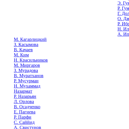
Э. Гу
Р. Гу
Г. До
О. Д
Р. Иб
Н. И
А. И
М. Кагарлицкий
З. Касымова
В. Качаев
М. Ким
Н. Красильников
М. Миргаров
З. Мурадова
В. Муратханов
Р. Мусурман
Н. Мухаммад
Назармат
Р. Назарьян
Л. Орлова
В. Осадченко
Е. Пагиева
Р. Парфи
С. Саййид
А. Свистунов