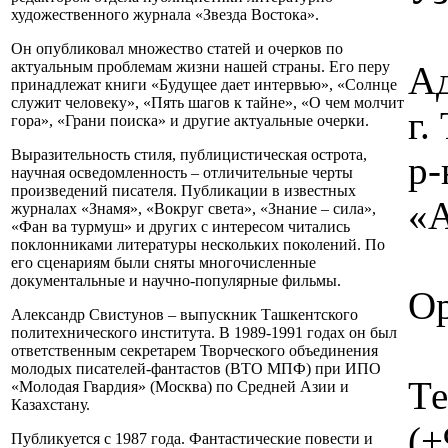
художественного журнала «Звезда Востока».
Он опубликовал множество статей и очерков по
актуальным проблемам жизни нашей страны. Его перу
Ад
принадлежат книги «Будущее дает интервью», «Солнце
служит человеку», «Пять шагов к тайне», «О чем молчит
г
гора», «Грани поиска» и другие актуальные очерки.
Выразительность стиля, публицистическая острота,
р-
научная осведомленность – отличительные черты
произведений писателя. Публикации в известных
«А
журналах «Знамя», «Вокруг света», «Знание – сила»,
«Фан ва турмуш» и других с интересом читались
поклонниками литературы нескольких поколений. По
его сценариям были сняты многочисленные
документальные и научно-популярные фильмы.
Ор
Александр Свистунов – выпускник Ташкентского
политехнического института. В 1989-1991 годах он был
ответственным секретарем Творческого объединения
молодых писателей-фантастов (ВТО МПФ) при ИПО
Те
«Молодая Гвардия» (Москва) по Средней Азии и
Казахстану.
(+
Публикуется с 1987 года. Фантастические повести и