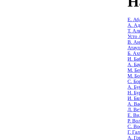
Н
Е. Аб
А. А
Т. Ал
Усто 
В. Ан
Атаул
Б. Ах
И. Ба
А. Ба
М. Бе
М. Бо
С. Бо
А. Бу
Н. Бу
И. Бя
А. Ва
Л. Ве
Е. Ви
Р. Во
С. Во
Г. Га
А. Го