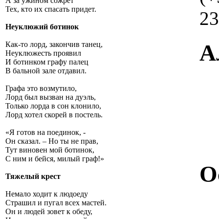
А за ужином сожрет
Тех, кто их спасать придет.
23
Неуклюжий ботинок
А
Как-то лорд, закончив танец,
Неуклюжесть проявил
И ботинком графу палец
В бальной зале отдавил.
Графа это возмутило,
Лорд был вызван на дуэль,
Только лорда в сон клонило,
Лорд хотел скорей в постель.
«Я готов на поединок, -
Он сказал. – Но ты не прав,
Тут виновен мой ботинок,
С ним и бейся, милый граф!»
О
Тяжелый крест
Немало ходит к людоеду
Страшил и пугал всех мастей.
Он и людей зовет к обеду,