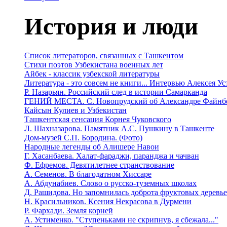
История и люди
Список литераторов, связанных с Ташкентом
Стихи поэтов Узбекистана военных лет
Айбек - классик узбекской литературы
Литература - это совсем не книги... Интервью Алексея У
Р. Назарьян. Российский след в истории Самарканда
ГЕНИЙ МЕСТА. C. Новопрудский об Александре Файнб
Кайсын Кулиев и Узбекистан
Ташкентская сенсация Корнея Чуковского
Л. Шахназарова. Памятник А.С. Пушкину в Ташкенте
Дом-музей С.П. Бородина. (Фото)
Народные легенды об Алишере Навои
Г. Хасанбаева. Халат-фараджи, паранджа и чачван
Ф. Ефремов. Девятилетнее странствование
А. Семенов. В благодатном Хиссаре
А. Абдунабиев. Слово о русско-туземных школах
Д. Рашидова. Но запомнилась доброта фруктовых деревь
Н. Красильников. Ксения Некрасова в Дурмени
Р. Фархади. Земля корней
А. Устименко. "Ступеньками не скрипнув, я сбежала..."