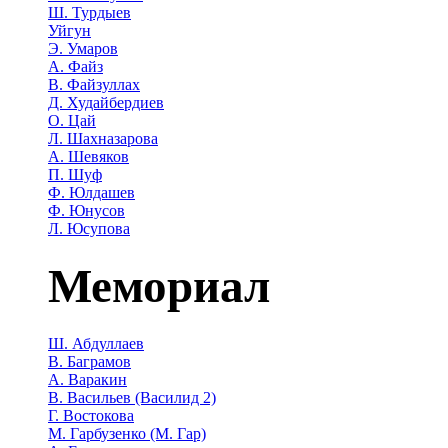
Ш. Турдыев
Уйгун
Э. Умаров
А. Файз
В. Файзуллах
Д. Худайбердиев
О. Цай
Л. Шахназарова
А. Шевяков
П. Шуф
Ф. Юлдашев
Ф. Юнусов
Л. Юсупова
Мемориал
Ш. Абдуллаев
В. Баграмов
А. Варакин
В. Васильев (Василид 2)
Г. Востокова
М. Гарбузенко (М. Гар)