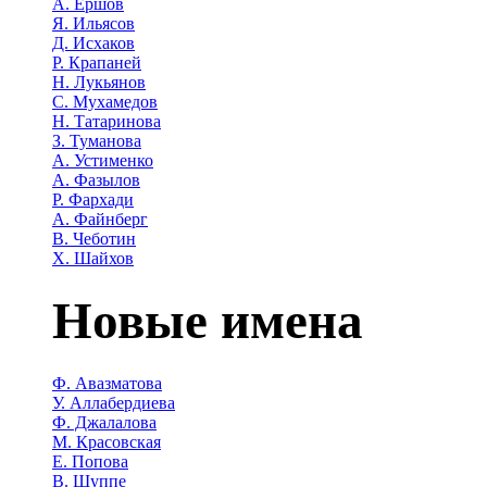
А. Ершов
Я. Ильясов
Д. Исхаков
Р. Крапаней
Н. Лукьянов
С. Мухамедов
Н. Татаринова
З. Туманова
А. Устименко
А. Фазылов
Р. Фархади
А. Файнберг
В. Чеботин
Х. Шайхов
Новые имена
Ф. Авазматова
У. Аллабердиева
Ф. Джалалова
М. Красовская
Е. Попова
В. Шуппе