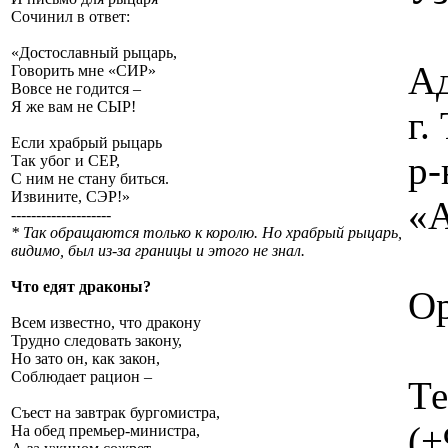
Сочинил в ответ:
«Достославный рыцарь,
Ад
Говорить мне «СИР»
Вовсе не годится –
Я же вам не СЫР!
г
Если храбрый рыцарь
р-
Так убог и СЕР,
С ним не стану биться.
Извините, СЭР!»
«А
--------------------
* Так обращаются только к королю. Но храбрый рыцарь,
видимо, был из-за границы и этого не знал.
Что едят драконы?
Ор
Всем известно, что дракону
Трудно следовать закону,
Но зато он, как закон,
Соблюдает рацион –
Те
Съест на завтрак бургомистра,
(+
На обед премьер-министра,