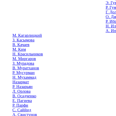
Э. Гу
Р. Гу
Г. До
О. Д
Р. Иб
Н. И
А. И
М. Кагарлицкий
З. Касымова
В. Качаев
М. Ким
Н. Красильников
М. Миргаров
З. Мурадова
В. Муратханов
Р. Мусурман
Н. Мухаммад
Назармат
Р. Назарьян
Л. Орлова
В. Осадченко
Е. Пагиева
Р. Парфи
С. Саййид
А. Свистунов