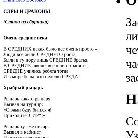
О
СЭРЫ И ДРАКОНЫ
За
(Стихи из сборника)
ли
Очень средние века
че
В СРЕДНИХ веках было все очень просто –
Люди все были СРЕДНЕГО роста,
ча
Были в ту пору лишь СРЕДНИЕ братья,
В СРЕДНИЕ школы все шли на занятья,
СРЕДНЕ учились ребята тогда,
за
И в мире была всю неделю СРЕДА!
Храбрый рыцарь
Н
Рыцарь как-то рыцаря
Вызвал на турнир:
«С вами буду биться я!
Приходите, СИР*!»
Со
Рыцарь тут же писаря
Уз
Вызвал в кабинет
И письмо для рыцаря