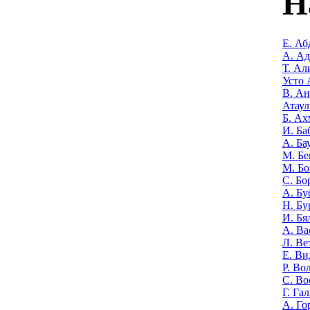
Н
Е. Аб
А. А
Т. Ал
Усто 
В. Ан
Атаул
Б. Ах
И. Ба
А. Ба
М. Бе
М. Бо
С. Бо
А. Бу
Н. Бу
И. Бя
А. Ва
Л. Ве
Е. Ви
Р. Во
С. Во
Г. Га
А. Го