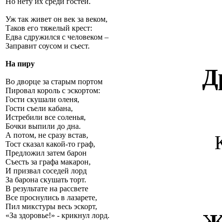
Но нету их среди гостей.
Уж так живет он век за веком,
Таков его тяжелый крест:
Едва сдружился с человеком –
Заправит соусом и съест.
На пиру
Д
Во дворце за старым портом
Пировал король с эскортом:
Гости скушали оленя,
Гости съели кабана,
Истребили все соленья,
Бочки выпили до дна.
А потом, не сразу встав,
Тост сказал какой-то граф,
Предложил затем барон
Съесть за графа макарон,
И призвал соседей лорд
За барона скушать торт.
В результате на рассвете
Все проснулись в лазарете,
Пил микстуры весь эскорт,
«За здоровье!» - крикнул лорд.