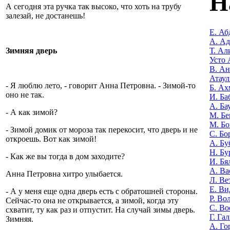
Н
А сегодня эта ручка так высоко, что хоть на трубу
залезай, не достанешь!
Е. Аб
А. А
Т. Ал
Зимняя дверь
Усто 
В. Ан
Атаул
- Я люблю лето, - говорит Анна Петровна. - Зимой-то
Б. Ах
оно не так.
И. Ба
А. Ба
- А как зимой?
М. Бе
М. Бо
- Зимой домик от мороза так перекосит, что дверь и не
С. Бо
откроешь. Вот как зимой!
А. Бу
Н. Бу
- Как же вы тогда в дом заходите?
И. Бя
А. Ва
Анна Петровна хитро улыбается.
Л. Ве
Е. Ви
- А у меня еще одна дверь есть с обратошней стороны.
Р. Во
Сейчас-то она не открывается, а зимой, когда эту
С. Во
схватит, ту как раз и отпустит. На случай зимы дверь.
Г. Га
Зимняя.
А. Го