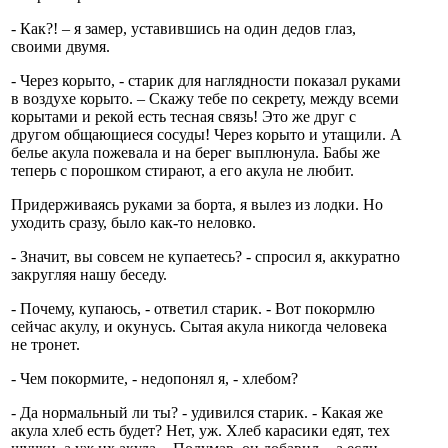
- Как?! – я замер, уставившись на один дедов глаз,
своими двумя.
- Через корыто, - старик для наглядности показал руками
в воздухе корыто. – Скажу тебе по секрету, между всеми
корытами и рекой есть тесная связь! Это же друг с
другом общающиеся сосуды! Через корыто и утащили. А
белье акула пожевала и на берег выплюнула. Бабы же
теперь с порошком стирают, а его акула не любит.
Придерживаясь руками за борта, я вылез из лодки. Но
уходить сразу, было как-то неловко.
- Значит, вы совсем не купаетесь? - спросил я, аккуратно
закругляя нашу беседу.
- Почему, купаюсь, - ответил старик. - Вот покормлю
сейчас акулу, и окунусь. Сытая акула никогда человека
не тронет.
- Чем покормите, - недопонял я, - хлебом?
- Да нормальный ли ты? - удивился старик. - Какая же
акула хлеб есть будет? Нет, уж. Хлеб карасики едят, тех