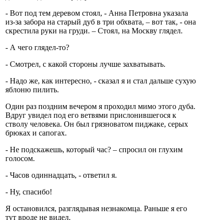
- Вот под тем деревом стоял, - Анна Петровна указала
из-за забора на старый дуб в три обхвата, – вот так, - она
скрестила руки на груди. – Стоял, на Москву глядел.
- А чего глядел-то?
- Смотрел, с какой стороны лучше захватывать.
- Надо же, как интересно, - сказал я и стал дальше сухую
яблоню пилить.
Один раз поздним вечером я проходил мимо этого дуба.
Вдруг увидел под его ветвями прислонившегося к
стволу человека. Он был грязноватом пиджаке, серых
брюках и сапогах.
- Не подскажешь, который час? – спросил он глухим
голосом.
- Часов одиннадцать, - ответил я.
- Ну, спасибо!
Я остановился, разглядывая незнакомца. Раньше я его
тут вроде не видел.