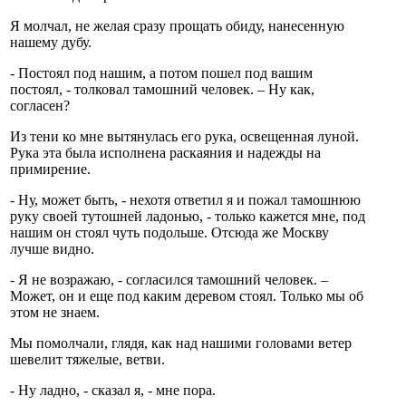
Я молчал, не желая сразу прощать обиду, нанесенную
нашему дубу.
- Постоял под нашим, а потом пошел под вашим
постоял, - толковал тамошний человек. – Ну как,
согласен?
Из тени ко мне вытянулась его рука, освещенная луной.
Рука эта была исполнена раскаяния и надежды на
примирение.
- Ну, может быть, - нехотя ответил я и пожал тамошнюю
руку своей тутошней ладонью, - только кажется мне, под
нашим он стоял чуть подольше. Отсюда же Москву
лучше видно.
- Я не возражаю, - согласился тамошний человек. –
Может, он и еще под каким деревом стоял. Только мы об
этом не знаем.
Мы помолчали, глядя, как над нашими головами ветер
шевелит тяжелые, ветви.
- Ну ладно, - сказал я, - мне пора.