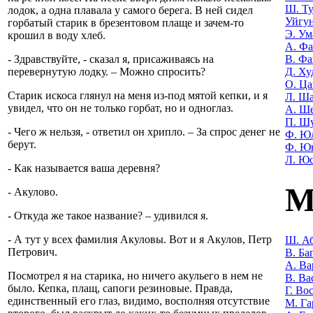
Ш. Т
лодок, а одна плавала у самого берега. В ней сидел
Уйгу
горбатый старик в брезентовом плаще и зачем-то
Э. Ум
крошил в воду хлеб.
А. Фа
В. Фа
- Здравствуйте, - сказал я, присаживаясь на
Д. Ху
перевернутую лодку. – Можно спросить?
О. Ца
Старик искоса глянул на меня из-под мятой кепки, и я
Л. Ша
увидел, что он не только горбат, но и одноглаз.
А. Ш
П. Ш
- Чего ж нельзя, - ответил он хрипло. – За спрос денег не
Ф. Ю
берут.
Ф. Ю
Л. Ю
- Как называется ваша деревня?
М
- Акулово.
- Откуда же такое название? – удивился я.
- А тут у всех фамилия Акуловы. Вот и я Акулов, Петр
Ш. Аб
Петрович.
В. Ба
А. Ва
Посмотрел я на старика, но ничего акульего в нем не
В. Ва
было. Кепка, плащ, сапоги резиновые. Правда,
Г. Во
единственный его глаз, видимо, восполняя отсутствие
М. Га