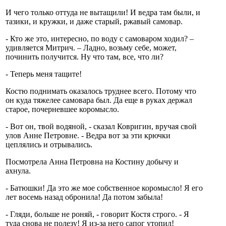
И чего только оттуда не вытащили! И ведра там были, и
тазики, и кружки, и даже старый, ржавый самовар.
- Кто же это, интересно, по воду с самоваром ходил? –
удивляется Митрич. – Ладно, возьму себе, может,
починить получится. Ну что там, все, что ли?
- Теперь меня тащите!
Костю поднимать оказалось труднее всего. Потому что
он куда тяжелее самовара был. Да еще в руках держал
старое, почерневшее коромысло.
- Вот он, твой водяной, - сказал Ковригин, вручая свой
улов Анне Петровне. - Ведра вот за эти крючки
цеплялись и отрывались.
Посмотрела Анна Петровна на Костину добычу и
ахнула.
- Батюшки! Да это же мое собственное коромысло! Я его
лет восемь назад обронила! Да потом забыла!
- Гляди, больше не роняй, - говорит Костя строго. - Я
туда снова не полезу! Я из-за него сапог утопил!