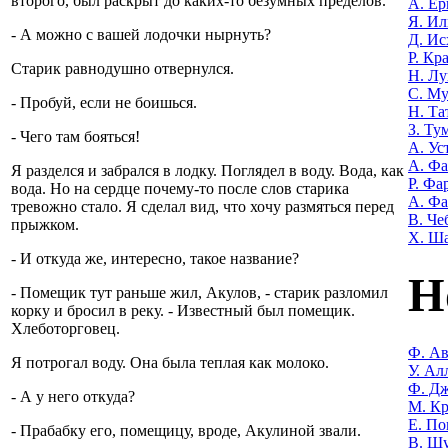
второго, был раскрыт до каких-то безумных пределов.
А. Е
Я. Ил
- А можно с вашей лодочки нырнуть?
Д. Ис
Р. Кр
Старик равнодушно отвернулся.
Н. Лу
С. М
- Пробуй, если не боишься.
Н. Та
З. Ту
- Чего там бояться!
А. Ус
А. Ф
Я разделся и забрался в лодку. Поглядел в воду. Вода, как
Р. Фа
вода. Но на сердце почему-то после слов старика
А. Фа
тревожно стало. Я сделал вид, что хочу размяться перед
В. Че
прыжком.
Х. Ш
- И откуда же, интересно, такое название?
Н
- Помещик тут раньше жил, Акулов, - старик разломил
корку и бросил в реку. - Известный был помещик.
Хлеботорговец.
Ф. Ав
Я потрогал воду. Она была теплая как молоко.
У. Ал
Ф. Дж
- А у него откуда?
М. Кр
Е. По
- Прабабку его, помещицу, вроде, Акулиной звали.
В. Ш