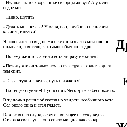
- Ну, знаешь, в скворечнике скворцы живут? А у меня в
ведре кот.
- Ладно, шутить!
- Делать мне нечего! У меня, вон, клубника не полита,
какие тут шутки!
Д
Я покосился на ведро. Никаких признаков кота оно не
подавало, и висело, как самое обычное ведро.
- Почему же я тогда этого кота ни разу не видел?
- Потому что он только ночью из ведра выходит, а днем
там спит.
- Тогда стукни в ведро, путь покажется!
- Вот еще «стукни»! Пусть спит. Чего зря его беспокоить.
В ту ночь я решил обязательно увидеть необычного кота.
Сел около окна и стал глядеть.
Вскоре вышла луна, осветив висящее на суку ведро.
Отражая свет луны, оно сияло мощно, как фонарь.