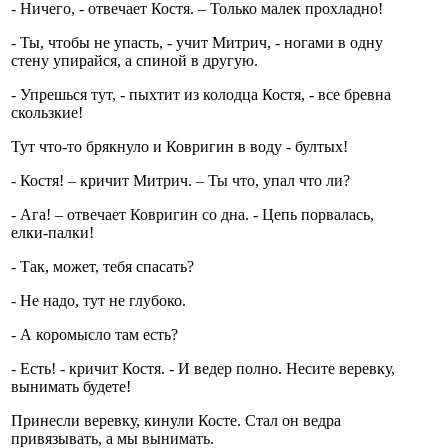
- Ничего, - отвечает Костя. – Только малек прохладно!
- Ты, чтобы не упасть, - учит Митрич, - ногами в одну
стену упирайся, а спиной в другую.
- Упрешься тут, - пыхтит из колодца Костя, - все бревна
скользкие!
Тут что-то брякнуло и Ковригин в воду - бултых!
- Костя! – кричит Митрич. – Ты что, упал что ли?
- Ага! – отвечает Ковригин со дна. - Цепь порвалась,
елки-палки!
- Так, может, тебя спасать?
- Не надо, тут не глубоко.
- А коромысло там есть?
- Есть! - кричит Костя. - И ведер полно. Несите веревку,
вынимать будете!
Принесли веревку, кинули Косте. Стал он ведра
привязывать, а мы вынимать.