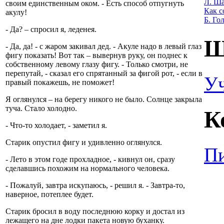
Л. Ша
своим единственным оком. - Есть способ отпугнуть
Как с
акулу!
Б. Го
- Да? – спросил я, леденея.
Ш
- Да, да! - с жаром закивал дед. - Акуле надо в левый глаз
фигу показать! Вот так – вывернув руку, он поднес к
собственному левому глазу фигу. - Только смотри, не
перепутай, - сказал его спрятанный за фигой рот, - если в
У
правый покажешь, не поможет!
Я оглянулся – на берегу никого не было. Солнце закрыла
туча. Стало холодно.
К
- Что-то холодает, - заметил я.
Старик опустил фигу и удивленно оглянулся.
Пи
- Лето в этом годе прохладное, - кивнул он, сразу
сделавшись похожим на нормального человека.
- Пожалуй, завтра искупаюсь, - решил я. - Завтра-то,
наверное, потеплее будет.
Старик бросил в воду последнюю корку и достал из
лежащего на дне лодки пакета новую буханку.