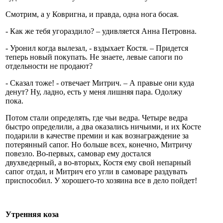
Смотрим, а у Ковригна, и правда, одна нога босая.
- Как же тебя угораздило? – удивляется Анна Петровна.
- Уронил когда вылезал, - вздыхает Костя. – Придется
теперь новый покупать. Не знаете, левые сапоги по
отдельности не продают?
- Сказал тоже! - отвечает Митрич. – А правые они куда
денут? Ну, ладно, есть у меня лишняя пара. Одолжу
пока.
Потом стали определять, где чьи ведра. Четыре ведра
быстро определили, а два оказались ничьими, и их Косте
подарили в качестве премии и как вознаграждение за
потерянный сапог. Но больше всех, конечно, Митричу
повезло. Во-первых, самовар ему достался
двухведерный, а во-вторых, Костя ему свой непарный
сапог отдал, и Митрич его угли в самоваре раздувать
приспособил. У хорошего-то хозяина все в дело пойдет!
Утренняя коза