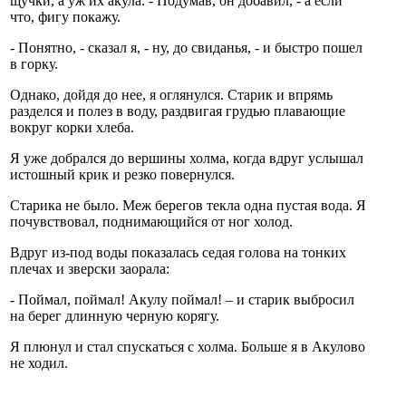
щучки, а уж их акула. - Подумав, он добавил, - а если
что, фигу покажу.
- Понятно, - сказал я, - ну, до свиданья, - и быстро пошел
в горку.
Однако, дойдя до нее, я оглянулся. Старик и впрямь
разделся и полез в воду, раздвигая грудью плавающие
вокруг корки хлеба.
Я уже добрался до вершины холма, когда вдруг услышал
истошный крик и резко повернулся.
Старика не было. Меж берегов текла одна пустая вода. Я
почувствовал, поднимающийся от ног холод.
Вдруг из-под воды показалась седая голова на тонких
плечах и зверски заорала:
- Поймал, поймал! Акулу поймал! – и старик выбросил
на берег длинную черную корягу.
Я плюнул и стал спускаться с холма. Больше я в Акулово
не ходил.