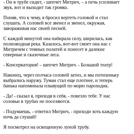
- Он в трубе сидит, - шепчет Митрич, – а печь усиливает
звук, вот и выходит так громко.
Поняв, что к чему, я бросил вертеть головой и стал
слушать. А соловей все звенел и звенел, окружая,
завораживая нас своей песней.
С каждой минутой она набирала силу, ширилась, как
полноводная река. Казалось, вот-вот смоет она нас с
Митричем с темных полатей и понесет в далекие
северные и сказочные леса.
- Консерватория! – шепчет Митрич. - Большой театр!
Наконец, через полчаса соловей затих, и мы потихоньку
выбрались наружу. Туман стал еще плотнее, и теперь
банька напоминала плывущий по морю пароходик.
- Да! - сказал я, приходя в себя, - повезло тебе. У нас
соловьи в трубах не поселяются.
- Подумаешь, - ответил Митрич, - приходи хоть каждую
ночь да слушай!
Я посмотрел на освещенную луной трубу.