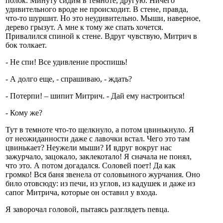
полок. Минуту сидим в темноте, другую. Ничего
удивительного вроде не происходит. В стене, правда,
что-то шуршит. Но это неудивительно. Мыши, наверное,
дерево грызут. А мне к тому же спать хочется.
Привалился спиной к стене. Вдруг чувствую, Митрич в
бок толкает.
- Не спи! Все удивление проспишь!
- А долго еще, - спрашиваю, - ждать?
- Потерпи! – шипит Митрич. - Дай ему настроиться!
- Кому же?
Тут в темноте что-то щелкнуло, а потом цвинькнуло. Я
от неожиданности даже с лавочки встал. Чего это там
цвинькает? Неужели мыши? И вдруг вокруг нас
зажурчало, зацокало, заклекотало! Я сначала не понял,
что это. А потом догадался. Соловей поет! Да как
громко! Вся баня звенела от соловьиного журчания. Оно
било отовсюду: из печи, из углов, из кадушек и даже из
сапог Митрича, которые он оставил у входа.
Я заворочал головой, пытаясь разглядеть певца.