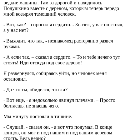
редкие машины. Там за дорогой и находилось
Подушкино вместе с деревом, которым теперь передо
мной козырял тамошний человек.
- Вот, как? – спросил я сердито. - Значит, у вас он стоял,
а у нас нет?
- Выходит, что так, - незнакомец растерянно развел
руками.
- А если так, – сказал я сердито. – То и тебе нечего тут
стоять! Иди отсюда под свое дерево!
Я развернулся, собираясь уйти, но человек меня
остановил.
- Да что ты, обиделся, что ли?
- Вот еще, - я недовольно двинул плечами. – Просто
болтаешь, не знаешь чего.
Мы минуту постояли в тишине.
- Слушай, - сказал он, - я вот что подумал. В конце
концов, он мог и под нашим и под вашим деревом
стоять. Ведь верно?