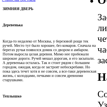
О
ЗИМНЯЯ ДВЕРЬ
За
ли
Деревенька
че
Когда-то недалеко от Москвы, у березовой рощи тек
ручей. Место тут было хорошее, без комаров. Сначала на
ча
берегах ручья появился домик со двором и амбаром.
Потом выросла целая деревня. Мимо нее пробежали
за
широкие дороги. Ручей мешал дорогам, и его засыпали.
А деревенька осталась. Так и стоит рядом с большим
городом, ожидая, когда ее застроят небоскребами. Но
пока здесь течет хотя и не совсем, а все-таки деревенская
Н
жизнь, с колодцами, печками и совсем древними
старушками.
Со
Теплышко
Уз