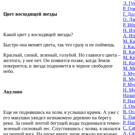
Э. Гу
Р. Гу
Г. До
Цвет восходящей звезды
О. Д
Р. Иб
Н. И
Какой цвет у восходящей звезды?
А. И
М. К
Быстро она меняет цвета, так что сразу и не поймешь.
З. Ка
В. Ка
Красный, синий, зеленый, голубой. Но главного цвета –
М. К
желтого, у нее нет. Он появится позже, когда Земля
Н. Кр
повернется, и звезда поднимется в черное свободное
М. М
небо.
З. Му
В. Му
Р. Му
Н. М
Акулово
Назар
Р. На
Л. Ор
В. Ос
Еще не поднявшись на холм, я услышал крачек. А уже с
Е. Па
его макушки увидел незнакомую деревню на берегу
Р. Па
реки. За синей лентой бегущей воды поднимался темно-
С. Са
зеленый сосновый лес. Спустившись с холма, я оказался
А. Св
на речной косе. На песке вверх дном лежало несколько