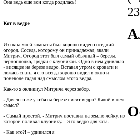
Она ведь еще вон когда родилась!
23
Кот в ведре
А
Из окна моей комнаты был хорошо виден соседний
огород. Соседа, которому он принадлежал, звали
Митрич. Огород этот был самый обычный – березы,
черноплодка, грядки с клубникой. Одно в нем удивляло
- висящее на березе ведро. Вставая утром с кровати и
ложась спать, я его всегда хорошо видел в окно и
поневоле гадал над смыслом этого ведра.
Как-то я окликнул Митрича через забор.
- Для чего же у тебя на березе висит ведро? Какой в нем
смысл?
О
- Самый простой, - Митрич поставил на землю лейку, из
которой поливал клубнику. – Это ведро для кота.
- Как это?! – удивился я.