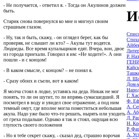
- Не получается, - ответил я. - Тогда он Акулинов должен
И
быть.
Старик снова повернулся ко мне и мигнул своим
страшным глазом.
Списо
- Ну, так и быть, скажу, - он оглядел берег, как бы
Стихи
проверяя, не слышит ли кто? – Акулы тут водятся.
Айбек
Людоеды. Все время купальщиков едят. Вчера, вон, двое
Литер
из города приехали. Говорил я им: «Не ходите!». А они
Р. На
пошли - и с концом!
ГЕНИ
Кайсы
- В каком смысле, с концом? – не понял я.
Ташке
Л. Ша
- Сразу обоих и съели, вот в каком!
Дом-м
Наро
Я молча стоял в лодке, уставясь на деда. Никак не мог
Г. Ха
понять, то ли он шутит, то ли впрямь сумасшедший. Я
Ф. Еф
посмотрел в воду и увидел свое отражение, а под ним
А. Се
темный омут, где вполне могла поместиться небольшая
А. Аб
акула. Надо уже было что-то решать, нырять или уходить
Д. Ра
от греха подальше. Однако я так и стоял, ощущая всю
Н. Кр
глупость своего положения
Р. Фа
А. Ус
- Но я тебе секрет скажу, - сказал дед, страшно ворочая