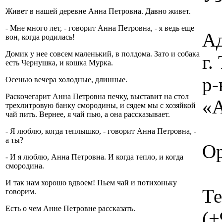
Живет в нашей деревне Анна Петровна. Давно живет.
- Мне много лет, - говорит Анна Петровна, - я ведь еще
Ад
вон, когда родилась!
Домик у нее совсем маленький, в полдома. Зато и собака
г
есть Чернушка, и кошка Мурка.
р-
Осенью вечера холодные, длинные.
Раскочегарит Анна Петровна печку, выставит на стол
«А
трехлитровую банку смородины, и сядем мы с хозяйкой
чай пить. Вернее, я чай пью, а она рассказывает.
- Я люблю, когда теплышко, - говорит Анна Петровна, -
а ты?
Ор
- И я люблю, Анна Петровна. И когда тепло, и когда
смородина.
И так нам хорошо вдвоем! Пьем чай и потихоньку
Те
говорим.
Есть о чем Анне Петровне рассказать.
(+