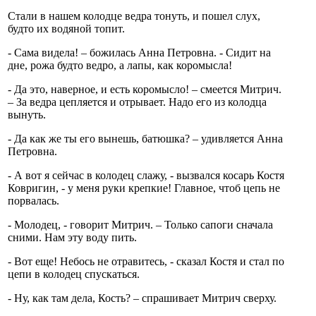
Стали в нашем колодце ведра тонуть, и пошел слух,
будто их водяной топит.
- Сама видела! – божилась Анна Петровна. - Сидит на
дне, рожа будто ведро, а лапы, как коромысла!
- Да это, наверное, и есть коромысло! – смеется Митрич.
– За ведра цепляется и отрывает. Надо его из колодца
вынуть.
- Да как же ты его вынешь, батюшка? – удивляется Анна
Петровна.
- А вот я сейчас в колодец слажу, - вызвался косарь Костя
Ковригин, - у меня руки крепкие! Главное, чтоб цепь не
порвалась.
- Молодец, - говорит Митрич. – Только сапоги сначала
сними. Нам эту воду пить.
- Вот еще! Небось не отравитесь, - сказал Костя и стал по
цепи в колодец спускаться.
- Ну, как там дела, Кость? – спрашивает Митрич сверху.