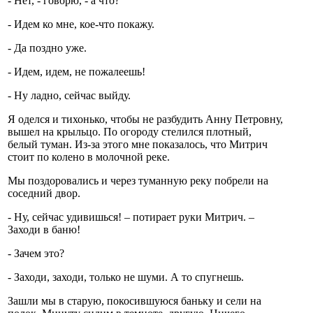
- Нет, - говорю, - а что?
- Идем ко мне, кое-что покажу.
- Да поздно уже.
- Идем, идем, не пожалеешь!
- Ну ладно, сейчас выйду.
Я оделся и тихонько, чтобы не разбудить Анну Петровну,
вышел на крыльцо. По огороду стелился плотный,
белый туман. Из-за этого мне показалось, что Митрич
стоит по колено в молочной реке.
Мы поздоровались и через туманную реку побрели на
соседний двор.
- Ну, сейчас удивишься! – потирает руки Митрич. –
Заходи в баню!
- Зачем это?
- Заходи, заходи, только не шуми. А то спугнешь.
Зашли мы в старую, покосившуюся баньку и сели на