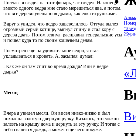
Ж
Полчаса я глядел на этот фонарь, час глядел. Наконец,
вместо одного ведра мне стало мерещиться два, а потом,
что все дерево увешано ведрами, как елка игрушками.
Альм
Номе
Вдруг я увидел, что ведро зашевелилось. Оттуда вылез
"Звез
огромный серый котище, выгнул спину и стал кору с
Журн
дерева драть. Потом зевнул, расправил генеральские усы
и пошел куда-то по своим кошачьим делам.
А
Посмотрев еще на удивительное ведро, я стал
укладываться в кровать. А, засыпая, думал:
- Как же он там спит во время дождя? Или в ведре
«Л
дырка?
В
Месяц
Ви
Вчера я увидел месяц. Он висел низко-низко и был
похож на золотую дверную ручку. Казалось, что можно
залезть на крышу дома и дернуть за эту ручку. И тогда с
неба свалится дождь, а может еще чего похуже.